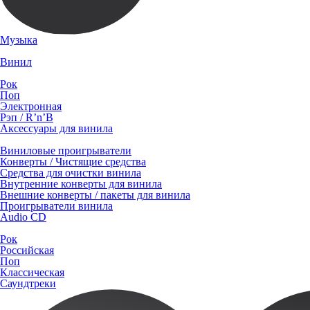
Музыка
Винил
Рок
Поп
Электронная
Рэп / R’n’B
Аксессуары для винила
Виниловые проигрыватели
Конверты / Чистящие средства
Средства для очистки винила
Внутренние конверты для винила
Внешние конверты / пакеты для винила
Проигрыватели винила
Audio CD
Рок
Российская
Поп
Классическая
Саундтреки