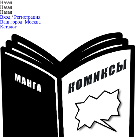
Назад
Назад
Назад
Вход
/
Регистрация
Ваш город:
Москва
Каталог