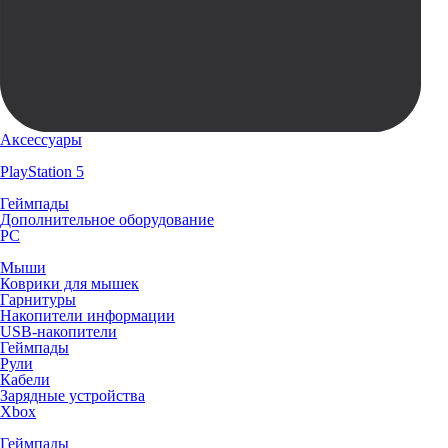
Аксессуары
PlayStation 5
Геймпады
Дополнительное оборудование
PC
Мыши
Коврики для мышек
Гарнитуры
Накопители информации
USB-накопители
Геймпады
Рули
Кабели
Зарядные устройства
Xbox
Геймпады