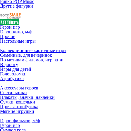
Funko POP Music
Другие фигурки
Герои игр
Герои кино, м/ф
Прочие
Настольные игры
Коллекционные карточные игры
Семейные, для вечеринок
По мотивам фильмов, игр, книг
В дорогу
Игры для детей
Головоломки
Атрибутика
Аксессуары героев
Светильники
Плакаты, значки, наклейки
Сумки, кошельки
Прочая атрибутика
Мягкие игрушки
Герои фильмов, м/ф
Герои игр
Символ года