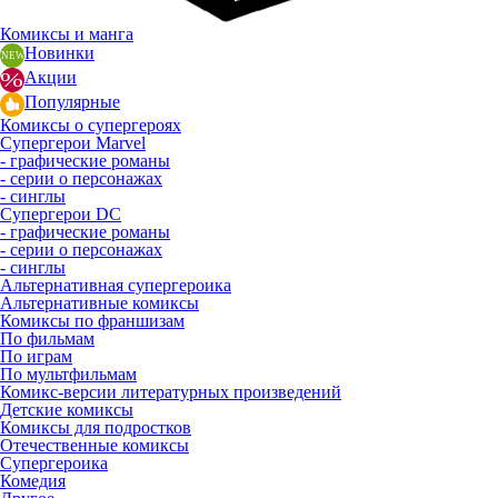
Комиксы и манга
Новинки
Акции
Популярные
Комиксы о супергероях
Супергерои Marvel
- графические романы
- серии о персонажах
- синглы
Супергерои DC
- графические романы
- серии о персонажах
- синглы
Альтернативная супергероика
Альтернативные комиксы
Комиксы по франшизам
По фильмам
По играм
По мультфильмам
Комикс-версии литературных произведений
Детские комиксы
Комиксы для подростков
Отечественные комиксы
Супергероика
Комедия