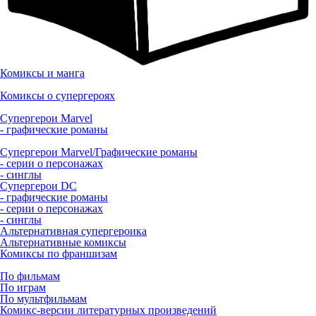
Комиксы и манга
Комиксы о супергероях
Супергерои Marvel
- графические романы
Супергерои Marvel/Графические романы
- серии о персонажах
- синглы
Супергерои DC
- графические романы
- серии о персонажах
- синглы
Альтернативная супергероика
Альтернативные комиксы
Комиксы по франшизам
По фильмам
По играм
По мультфильмам
Комикс-версии литературных произведений