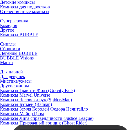
Детские комиксы
Комиксы для подростков
Отечественные комиксы
Супергероика
Комедия
Другое
Комиксы BUBBLE
Синглы
Сборники
Легенды BUBBLE
BUBBLE Visions
Манга
Для парней
Для девушек
Мистика/ужасы
Другие жанры
Комиксы Гравити Фолз (Gravity Falls)
Комиксы Marvel Universe
Комиксы Человек-паук (Spider-Man)
Комиксы Бэтмен (Batman)
Комиксы Земля Королей Федора Нечитайло
Комиксы Майор Гром
Комиксы Лига справедливости (Justice League)
Комиксы Призрачный гонщик (Ghost Rider)