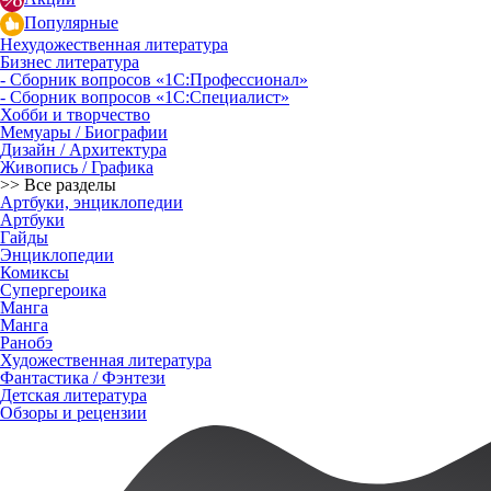
Популярные
Нехудожественная литература
Бизнес литература
- Сборник вопросов «1С:Профессионал»
- Сборник вопросов «1С:Специалист»
Хобби и творчество
Мемуары / Биографии
Дизайн / Архитектура
Живопись / Графика
>> Все разделы
Артбуки, энциклопедии
Артбуки
Гайды
Энциклопедии
Комиксы
Супергероика
Манга
Манга
Ранобэ
Художественная литература
Фантастика / Фэнтези
Детская литература
Обзоры и рецензии