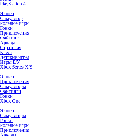
PlayStation 4
Экшен
Симулятор
Ролевые игры
Гонки
Приключения
Файтинг
Аркада
Стратегия
Квест
Детские игры
Игры Б/У
Xbox Series X/S
Экшен
Приключения
Симуляторы
Файтинги
Гонки
Xbox One
Экшен
Симуляторы
Гонки
Ролевые игры
Приключения
Аркады