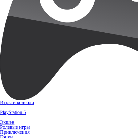
Игры и консоли
PlayStation 5
Экшен
Ролевые игры
Приключения
Гонки