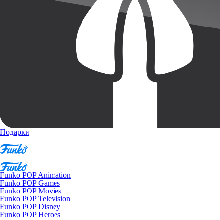
Подарки
Funko POP Animation
Funko POP Games
Funko POP Movies
Funko POP Television
Funko POP Disney
Funko POP Heroes