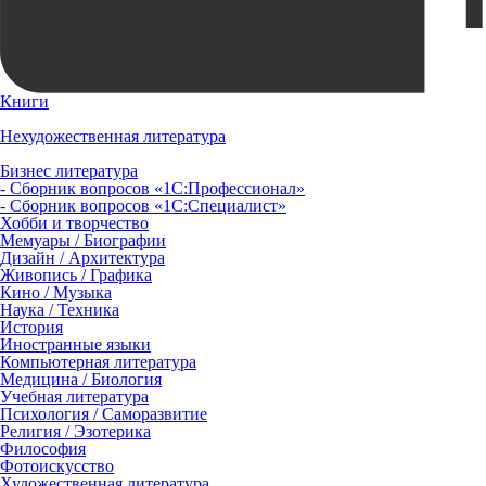
Книги
Нехудожественная литература
Бизнес литература
- Сборник вопросов «1С:Профессионал»
- Сборник вопросов «1С:Специалист»
Хобби и творчество
Мемуары / Биографии
Дизайн / Архитектура
Живопись / Графика
Кино / Музыка
Наука / Техника
История
Иностранные языки
Компьютерная литература
Медицина / Биология
Учебная литература
Психология / Саморазвитие
Религия / Эзотерика
Философия
Фотоискусство
Художественная литература