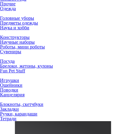
Прочие
Одежда
Головные уборы
Предметы одежды
Наука и хобби
Конструкторы
Научные наборы
Роботы, мини роботы
Сувениры
Посуда
Брелоки, жетоны, кулоны
Fun Pet Stuff
Игрушки
Ошейники
Поводки
Канцелярия
Блокноты, скетчбуки
Закладки
Ручки, карандаши
Тетради