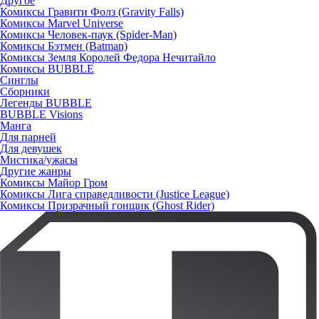
Другое
Комиксы Гравити Фолз (Gravity Falls)
Комиксы Marvel Universe
Комиксы Человек-паук (Spider-Man)
Комиксы Бэтмен (Batman)
Комиксы Земля Королей Федора Нечитайло
Комиксы BUBBLE
Синглы
Сборники
Легенды BUBBLE
BUBBLE Visions
Манга
Для парней
Для девушек
Мистика/ужасы
Другие жанры
Комиксы Майор Гром
Комиксы Лига справедливости (Justice League)
Комиксы Призрачный гонщик (Ghost Rider)