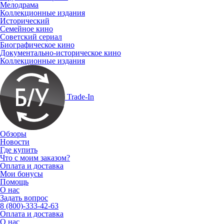
Мелодрама
Коллекционные издания
Исторический
Семейное кино
Советский сериал
Биографическое кино
Документально-историческое кино
Коллекционные издания
Trade-In
Обзоры
Новости
Где купить
Что с моим заказом?
Оплата и доставка
Мои бонусы
Помощь
О нас
Задать вопрос
8 (800)-333-42-63
Оплата и доставка
О нас