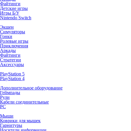
Файтинги
Детские игры
Игры Б/У
Nintendo Switch
Экшен
Симуляторы
Гонки
Ролевые игры
Приключения
Аркады
Файтинги
Стратегии
Аксессуары
PlayStation 5
PlayStation 4
Дополнительное оборудование
Геймпады
Рули
Кабели соединительные
PC
Мыши
Коврики для мышек
Гарнитуры
Носители информации