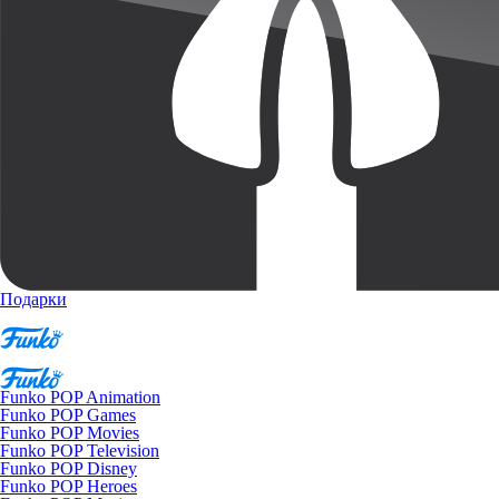
Подарки
Funko POP Animation
Funko POP Games
Funko POP Movies
Funko POP Television
Funko POP Disney
Funko POP Heroes