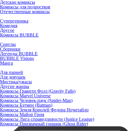
Детские комиксы
Комиксы для подростков
Отечественные комиксы
Супергероика
Комедия
Другое
Комиксы BUBBLE
Синглы
Сборники
Легенды BUBBLE
BUBBLE Visions
Манга
Для парней
Для девушек
Мистика/ужасы
Другие жанры
Комиксы Гравити Фолз (Gravity Falls)
Комиксы Marvel Universe
Комиксы Человек-паук (Spider-Man)
Комиксы Бэтмен (Batman)
Комиксы Земля Королей Федора Нечитайло
Комиксы Майор Гром
Комиксы Лига справедливости (Justice League)
Комиксы Призрачный гонщик (Ghost Rider)