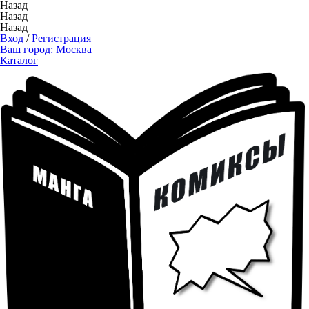
Назад
Назад
Назад
Вход
/
Регистрация
Ваш город:
Москва
Каталог