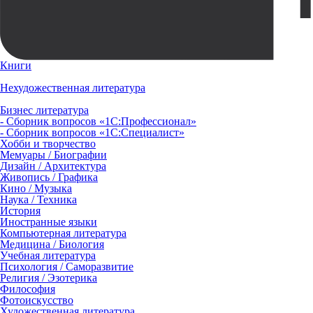
Книги
Нехудожественная литература
Бизнес литература
- Сборник вопросов «1С:Профессионал»
- Сборник вопросов «1С:Специалист»
Хобби и творчество
Мемуары / Биографии
Дизайн / Архитектура
Живопись / Графика
Кино / Музыка
Наука / Техника
История
Иностранные языки
Компьютерная литература
Медицина / Биология
Учебная литература
Психология / Саморазвитие
Религия / Эзотерика
Философия
Фотоискусство
Художественная литература