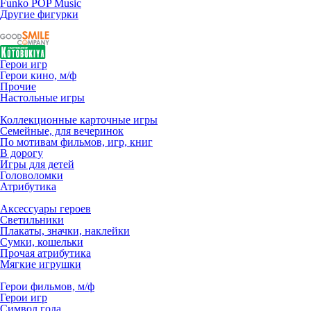
Funko POP Music
Другие фигурки
Герои игр
Герои кино, м/ф
Прочие
Настольные игры
Коллекционные карточные игры
Семейные, для вечеринок
По мотивам фильмов, игр, книг
В дорогу
Игры для детей
Головоломки
Атрибутика
Аксессуары героев
Светильники
Плакаты, значки, наклейки
Сумки, кошельки
Прочая атрибутика
Мягкие игрушки
Герои фильмов, м/ф
Герои игр
Символ года