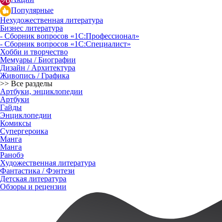
Популярные
Нехудожественная литература
Бизнес литература
- Сборник вопросов «1С:Профессионал»
- Сборник вопросов «1С:Специалист»
Хобби и творчество
Мемуары / Биографии
Дизайн / Архитектура
Живопись / Графика
>> Все разделы
Артбуки, энциклопедии
Артбуки
Гайды
Энциклопедии
Комиксы
Супергероика
Манга
Манга
Ранобэ
Художественная литература
Фантастика / Фэнтези
Детская литература
Обзоры и рецензии