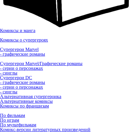
Комиксы и манга
Комиксы о супергероях
Супергерои Marvel
- графические романы
Супергерои Marvel/Графические романы
- серии о персонажах
- синглы
Супергерои DC
- графические романы
- серии о персонажах
- синглы
Альтернативная супергероика
Альтернативные комиксы
Комиксы по франшизам
По фильмам
По играм
По мультфильмам
Комикс-версии литературных произведений