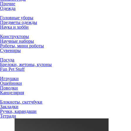
Прочие
Одежда
Головные уборы
Предметы одежды
Наука и хобби
Конструкторы
Научные наборы
Роботы, мини роботы
Сувениры
Посуда
Брелоки, жетоны, кулоны
Fun Pet Stuff
Игрушки
Ошейники
Поводки
Канцелярия
Блокноты, скетчбуки
Закладки
Ручки, карандаши
Тетради