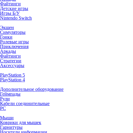
Файтинги
Детские игры
Игры Б/У
Nintendo Switch
Экшен
Симуляторы
Гонки
Ролевые игры
Приключения
Аркады
Файтинги
Стратегии
Аксессуары
PlayStation 5
PlayStation 4
Дополнительное оборудование
Геймпады
Рули
Кабели соединительные
PC
Мыши
Коврики для мышек
Гарнитуры
Носители информации