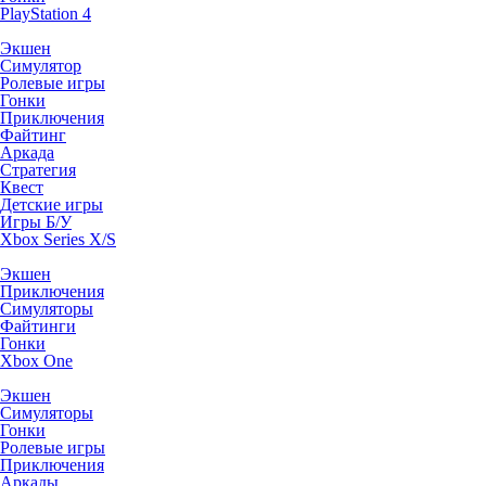
PlayStation 4
Экшен
Симулятор
Ролевые игры
Гонки
Приключения
Файтинг
Аркада
Стратегия
Квест
Детские игры
Игры Б/У
Xbox Series X/S
Экшен
Приключения
Симуляторы
Файтинги
Гонки
Xbox One
Экшен
Симуляторы
Гонки
Ролевые игры
Приключения
Аркады