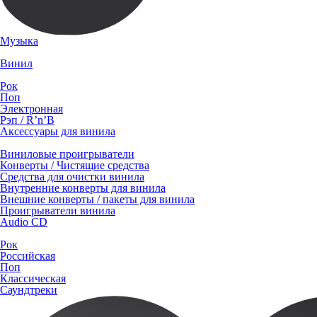
Музыка
Винил
Рок
Поп
Электронная
Рэп / R’n’B
Аксессуары для винила
Виниловые проигрыватели
Конверты / Чистящие средства
Средства для очистки винила
Внутренние конверты для винила
Внешние конверты / пакеты для винила
Проигрыватели винила
Audio CD
Рок
Российская
Поп
Классическая
Саундтреки