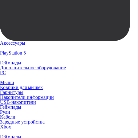
Аксессуары
PlayStation 5
Геймпады
Дополнительное оборудование
PC
Мыши
Коврики для мышек
Гарнитуры
Накопители информации
USB-накопители
Геймпады
Рули
Кабели
Зарядные устройства
Xbox
Геймпады