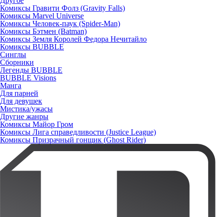
Другое
Комиксы Гравити Фолз (Gravity Falls)
Комиксы Marvel Universe
Комиксы Человек-паук (Spider-Man)
Комиксы Бэтмен (Batman)
Комиксы Земля Королей Федора Нечитайло
Комиксы BUBBLE
Синглы
Сборники
Легенды BUBBLE
BUBBLE Visions
Манга
Для парней
Для девушек
Мистика/ужасы
Другие жанры
Комиксы Майор Гром
Комиксы Лига справедливости (Justice League)
Комиксы Призрачный гонщик (Ghost Rider)