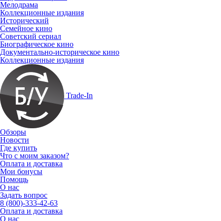
Мелодрама
Коллекционные издания
Исторический
Семейное кино
Советский сериал
Биографическое кино
Документально-историческое кино
Коллекционные издания
Trade-In
Обзоры
Новости
Где купить
Что с моим заказом?
Оплата и доставка
Мои бонусы
Помощь
О нас
Задать вопрос
8 (800)-333-42-63
Оплата и доставка
О нас