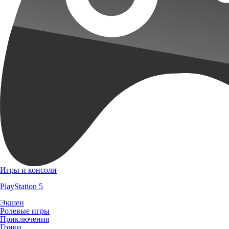
Игры и консоли
PlayStation 5
Экшен
Ролевые игры
Приключения
Гонки