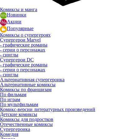
Комиксы и манга
Новинки
Акции
Популярные
Комиксы о супергероях
Супергерои Marvel
- графические романы
- серии о персонажах
- синглы
Супергерои DC
- графические романы
- серии о персонажах
- синглы
Альтернативная супергероика
Альтернативные комиксы
Комиксы по франшизам
По фильмам
По играм
По мультфильмам
Комикс-версии литературных произведений
Детские комиксы
Комиксы для подростков
Отечественные комиксы
Супергероика
Комедия