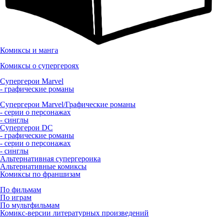
Комиксы и манга
Комиксы о супергероях
Супергерои Marvel
- графические романы
Супергерои Marvel/Графические романы
- серии о персонажах
- синглы
Супергерои DC
- графические романы
- серии о персонажах
- синглы
Альтернативная супергероика
Альтернативные комиксы
Комиксы по франшизам
По фильмам
По играм
По мультфильмам
Комикс-версии литературных произведений