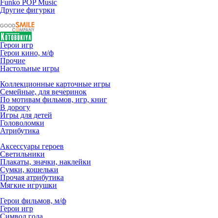
Funko POP Music
Другие фигурки
Герои игр
Герои кино, м/ф
Прочие
Настольные игры
Коллекционные карточные игры
Семейные, для вечеринок
По мотивам фильмов, игр, книг
В дорогу
Игры для детей
Головоломки
Атрибутика
Аксессуары героев
Светильники
Плакаты, значки, наклейки
Сумки, кошельки
Прочая атрибутика
Мягкие игрушки
Герои фильмов, м/ф
Герои игр
Символ года