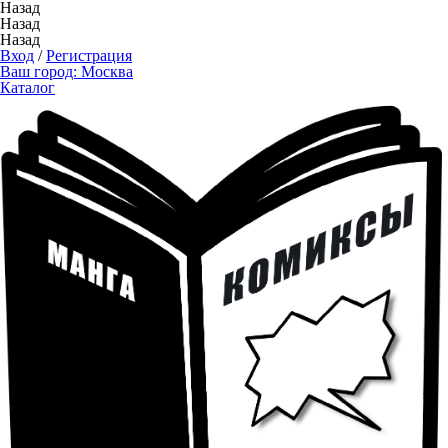
Назад
Назад
Назад
Вход
/
Регистрация
Ваш город:
Москва
Каталог