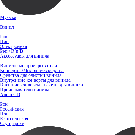
Музыка
Винил
Рок
Поп
Электронная
Рэп / R’n’B
Аксессуары для винила
Виниловые проигрыватели
Конверты / Чистящие средства
Средства для очистки винила
Внутренние конверты для винила
Внешние конверты / пакеты для винила
Проигрыватели винила
Audio CD
Рок
Российская
Поп
Классическая
Саундтреки