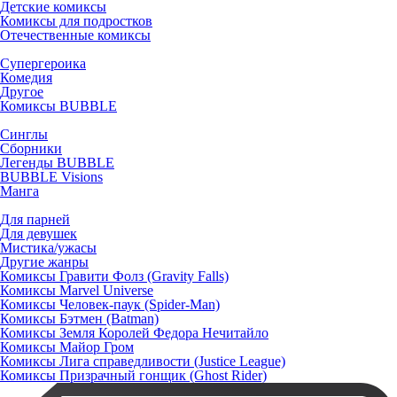
Детские комиксы
Комиксы для подростков
Отечественные комиксы
Супергероика
Комедия
Другое
Комиксы BUBBLE
Синглы
Сборники
Легенды BUBBLE
BUBBLE Visions
Манга
Для парней
Для девушек
Мистика/ужасы
Другие жанры
Комиксы Гравити Фолз (Gravity Falls)
Комиксы Marvel Universe
Комиксы Человек-паук (Spider-Man)
Комиксы Бэтмен (Batman)
Комиксы Земля Королей Федора Нечитайло
Комиксы Майор Гром
Комиксы Лига справедливости (Justice League)
Комиксы Призрачный гонщик (Ghost Rider)