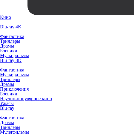
Кино
Blu-ray 4K
Фантастика
Триллеры
Драмы
Боевики
Мультфильмы
Blu-ray 3D
Фантастика
Мультфильмы
Триллеры
Драмы
Приключения
Боевики
Научно-популярное кино
Ужасы
Blu-ray
Фантастика
Драмы
Триллеры
Мультфильмы