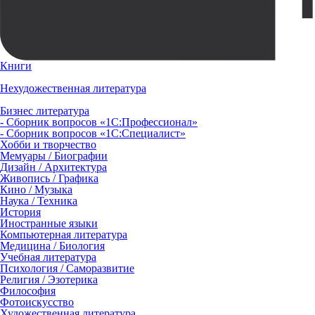
Книги
Нехудожественная литература
Бизнес литература
- Сборник вопросов «1С:Профессионал»
- Сборник вопросов «1С:Специалист»
Хобби и творчество
Мемуары / Биографии
Дизайн / Архитектура
Живопись / Графика
Кино / Музыка
Наука / Техника
История
Иностранные языки
Компьютерная литература
Медицина / Биология
Учебная литература
Психология / Саморазвитие
Религия / Эзотерика
Философия
Фотоискусство
Художественная литература