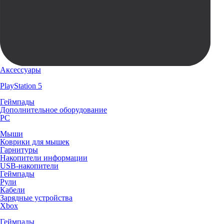
Аксессуары
PlayStation 5
Геймпады
Дополнительное оборудование
PC
Мыши
Коврики для мышек
Гарнитуры
Накопители информации
USB-накопители
Геймпады
Рули
Кабели
Зарядные устройства
Xbox
Геймпады