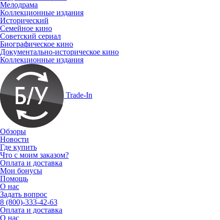
Мелодрама
Коллекционные издания
Исторический
Семейное кино
Советский сериал
Биографическое кино
Документально-историческое кино
Коллекционные издания
Trade-In
Обзоры
Новости
Где купить
Что с моим заказом?
Оплата и доставка
Мои бонусы
Помощь
О нас
Задать вопрос
8 (800)-333-42-63
Оплата и доставка
О нас