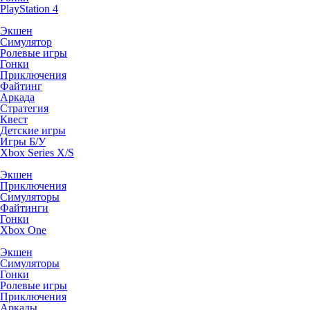
PlayStation 4
Экшен
Симулятор
Ролевые игры
Гонки
Приключения
Файтинг
Аркада
Стратегия
Квест
Детские игры
Игры Б/У
Xbox Series X/S
Экшен
Приключения
Симуляторы
Файтинги
Гонки
Xbox One
Экшен
Симуляторы
Гонки
Ролевые игры
Приключения
Аркады