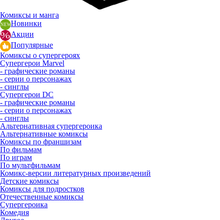
Комиксы и манга
Новинки
Акции
Популярные
Комиксы о супергероях
Супергерои Marvel
- графические романы
- серии о персонажах
- синглы
Супергерои DC
- графические романы
- серии о персонажах
- синглы
Альтернативная супергероика
Альтернативные комиксы
Комиксы по франшизам
По фильмам
По играм
По мультфильмам
Комикс-версии литературных произведений
Детские комиксы
Комиксы для подростков
Отечественные комиксы
Супергероика
Комедия