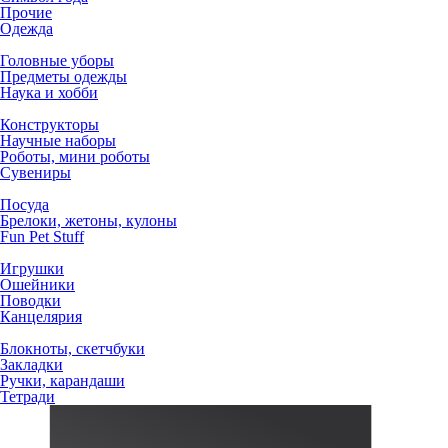
Прочие
Одежда
Головные уборы
Предметы одежды
Наука и хобби
Конструкторы
Научные наборы
Роботы, мини роботы
Сувениры
Посуда
Брелоки, жетоны, кулоны
Fun Pet Stuff
Игрушки
Ошейники
Поводки
Канцелярия
Блокноты, скетчбуки
Закладки
Ручки, карандаши
Тетради