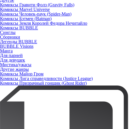
Другое
Комиксы Гравити Фолз (Gravity Falls)
Комиксы Marvel Universe
Комиксы Человек-паук (Spider-Man)
Комиксы Бэтмен (Batman)
Комиксы Земля Королей Федора Нечитайло
Комиксы BUBBLE
Синглы
Сборники
Легенды BUBBLE
BUBBLE Visions
Манга
Для парней
Для девушек
Мистика/ужасы
Другие жанры
Комиксы Майор Гром
Комиксы Лига справедливости (Justice League)
Комиксы Призрачный гонщик (Ghost Rider)