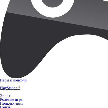
Игры и консоли
PlayStation 5
Экшен
Ролевые игры
Приключения
Гонки