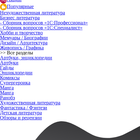
Популярные
Нехудожественная литература
Бизнес литература
- Сборник вопросов «1С:Профессионал»
- Сборник вопросов «1С:Специалист»
Хобби и творчество
Мемуары / Биографии
Дизайн / Архитектура
Живопись / Графика
>> Все разделы
Артбуки, энциклопедии
Артбуки
Гайды
Энциклопедии
Комиксы
Супергероика
Манга
Манга
Ранобэ
Художественная литература
Фантастика / Фэнтези
Детская литература
Обзоры и рецензии