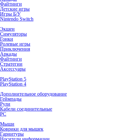
Файтинги
Детские игры
Игры Б/У
Nintendo Switch
Экшен
Симуляторы
Гонки
Ролевые игры
Приключения
Аркады
Файтинги
Стратегии
Аксессуары
PlayStation 5
PlayStation 4
Дополнительное оборудование
Геймпады
Рули
Кабели соединительные
PC
Мыши
Коврики для мышек
Гарнитуры
Носители информации