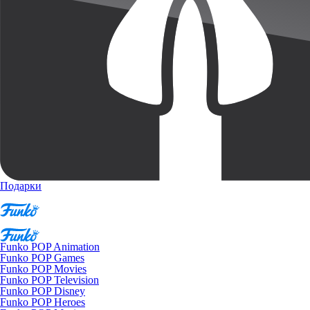
Подарки
Funko POP Animation
Funko POP Games
Funko POP Movies
Funko POP Television
Funko POP Disney
Funko POP Heroes