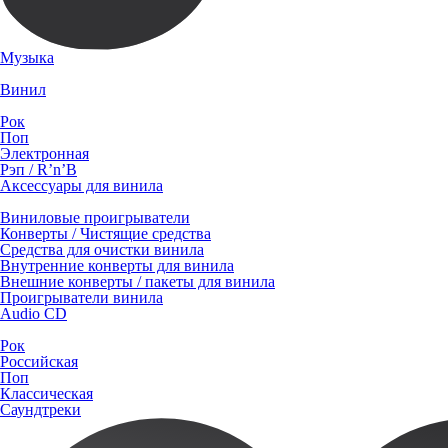
Музыка
Винил
Рок
Поп
Электронная
Рэп / R’n’B
Аксессуары для винила
Виниловые проигрыватели
Конверты / Чистящие средства
Средства для очистки винила
Внутренние конверты для винила
Внешние конверты / пакеты для винила
Проигрыватели винила
Audio CD
Рок
Российская
Поп
Классическая
Саундтреки