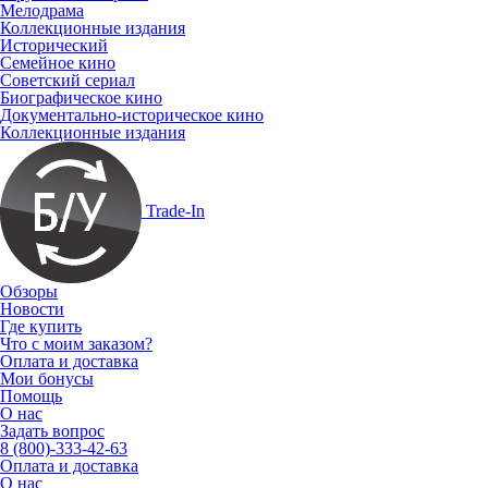
Мелодрама
Коллекционные издания
Исторический
Семейное кино
Советский сериал
Биографическое кино
Документально-историческое кино
Коллекционные издания
Trade-In
Обзоры
Новости
Где купить
Что с моим заказом?
Оплата и доставка
Мои бонусы
Помощь
О нас
Задать вопрос
8 (800)-333-42-63
Оплата и доставка
О нас