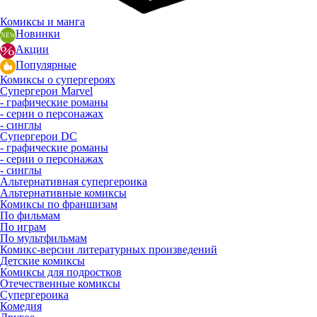
Комиксы и манга
Новинки
Акции
Популярные
Комиксы о супергероях
Супергерои Marvel
- графические романы
- серии о персонажах
- синглы
Супергерои DC
- графические романы
- серии о персонажах
- синглы
Альтернативная супергероика
Альтернативные комиксы
Комиксы по франшизам
По фильмам
По играм
По мультфильмам
Комикс-версии литературных произведений
Детские комиксы
Комиксы для подростков
Отечественные комиксы
Супергероика
Комедия