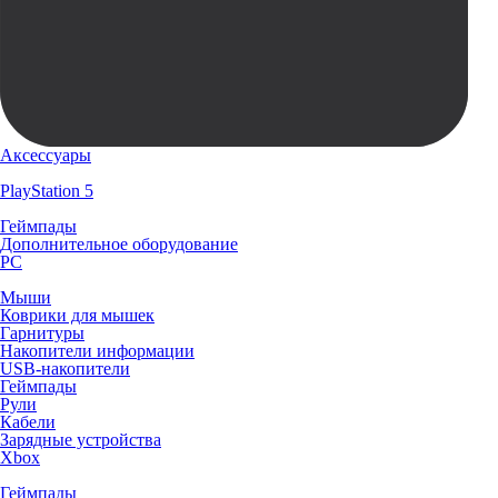
Аксессуары
PlayStation 5
Геймпады
Дополнительное оборудование
PC
Мыши
Коврики для мышек
Гарнитуры
Накопители информации
USB-накопители
Геймпады
Рули
Кабели
Зарядные устройства
Xbox
Геймпады