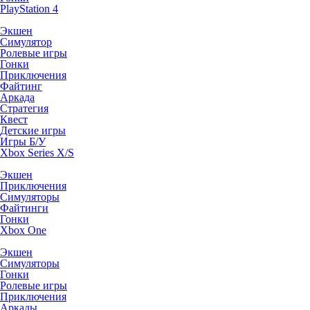
PlayStation 4
Экшен
Симулятор
Ролевые игры
Гонки
Приключения
Файтинг
Аркада
Стратегия
Квест
Детские игры
Игры Б/У
Xbox Series X/S
Экшен
Приключения
Симуляторы
Файтинги
Гонки
Xbox One
Экшен
Симуляторы
Гонки
Ролевые игры
Приключения
Аркады