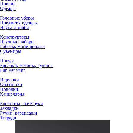
Прочие
Одежда
Головные уборы
Предметы одежды
Наука и хобби
Конструкторы
Научные наборы
Роботы, мини роботы
Сувениры
Посуда
Брелоки, жетоны, кулоны
Fun Pet Stuff
Игрушки
Ошейники
Поводки
Канцелярия
Блокноты, скетчбуки
Закладки
Ручки, карандаши
Тетради