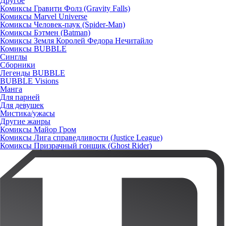
Другое
Комиксы Гравити Фолз (Gravity Falls)
Комиксы Marvel Universe
Комиксы Человек-паук (Spider-Man)
Комиксы Бэтмен (Batman)
Комиксы Земля Королей Федора Нечитайло
Комиксы BUBBLE
Синглы
Сборники
Легенды BUBBLE
BUBBLE Visions
Манга
Для парней
Для девушек
Мистика/ужасы
Другие жанры
Комиксы Майор Гром
Комиксы Лига справедливости (Justice League)
Комиксы Призрачный гонщик (Ghost Rider)