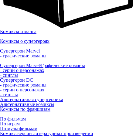
Комиксы и манга
Комиксы о супергероях
Супергерои Marvel
- графические романы
Супергерои Marvel/Графические романы
- серии о персонажах
- синглы
Супергерои DC
- графические романы
- серии о персонажах
- синглы
Альтернативная супергероика
Альтернативные комиксы
Комиксы по франшизам
По фильмам
По играм
По мультфильмам
Комикс-версии литературных произведений