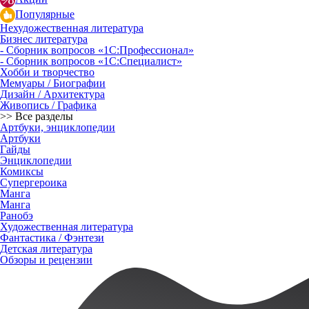
Популярные
Нехудожественная литература
Бизнес литература
- Сборник вопросов «1С:Профессионал»
- Сборник вопросов «1С:Специалист»
Хобби и творчество
Мемуары / Биографии
Дизайн / Архитектура
Живопись / Графика
>> Все разделы
Артбуки, энциклопедии
Артбуки
Гайды
Энциклопедии
Комиксы
Супергероика
Манга
Манга
Ранобэ
Художественная литература
Фантастика / Фэнтези
Детская литература
Обзоры и рецензии