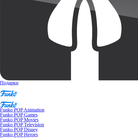
Подарки
Funko POP Animation
Funko POP Games
Funko POP Movies
Funko POP Television
Funko POP Disney
Funko POP Heroes