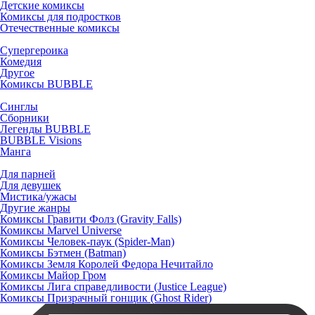
Детские комиксы
Комиксы для подростков
Отечественные комиксы
Супергероика
Комедия
Другое
Комиксы BUBBLE
Синглы
Сборники
Легенды BUBBLE
BUBBLE Visions
Манга
Для парней
Для девушек
Мистика/ужасы
Другие жанры
Комиксы Гравити Фолз (Gravity Falls)
Комиксы Marvel Universe
Комиксы Человек-паук (Spider-Man)
Комиксы Бэтмен (Batman)
Комиксы Земля Королей Федора Нечитайло
Комиксы Майор Гром
Комиксы Лига справедливости (Justice League)
Комиксы Призрачный гонщик (Ghost Rider)