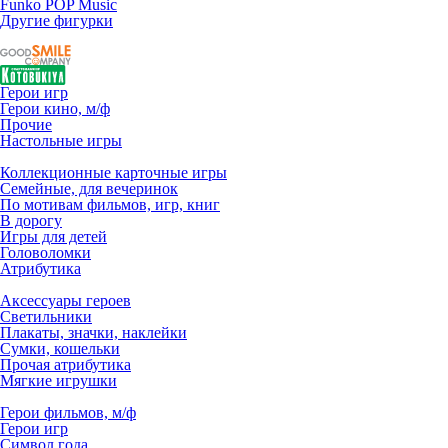
Funko POP Music
Другие фигурки
Герои игр
Герои кино, м/ф
Прочие
Настольные игры
Коллекционные карточные игры
Семейные, для вечеринок
По мотивам фильмов, игр, книг
В дорогу
Игры для детей
Головоломки
Атрибутика
Аксессуары героев
Светильники
Плакаты, значки, наклейки
Сумки, кошельки
Прочая атрибутика
Мягкие игрушки
Герои фильмов, м/ф
Герои игр
Символ года