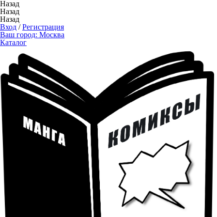
Назад
Назад
Назад
Вход
/
Регистрация
Ваш город:
Москва
Каталог