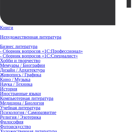
Книги
Нехудожественная литература
Бизнес литература
- Сборник вопросов «1С:Профессионал»
- Сборник вопросов «1С:Специалист»
Хобби и творчество
Мемуары / Биографии
Дизайн / Архитектура
Живопись / Графика
Кино / Музыка
Наука / Техника
История
Иностранные языки
Компьютерная литература
Медицина / Биология
Учебная литература
Психология / Саморазвитие
Религия / Эзотерика
Философия
Фотоискусство
Художественная литература