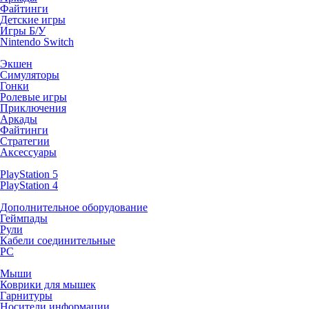
Файтинги
Детские игры
Игры Б/У
Nintendo Switch
Экшен
Симуляторы
Гонки
Ролевые игры
Приключения
Аркады
Файтинги
Стратегии
Аксессуары
PlayStation 5
PlayStation 4
Дополнительное оборудование
Геймпады
Рули
Кабели соединительные
PC
Мыши
Коврики для мышек
Гарнитуры
Носители информации