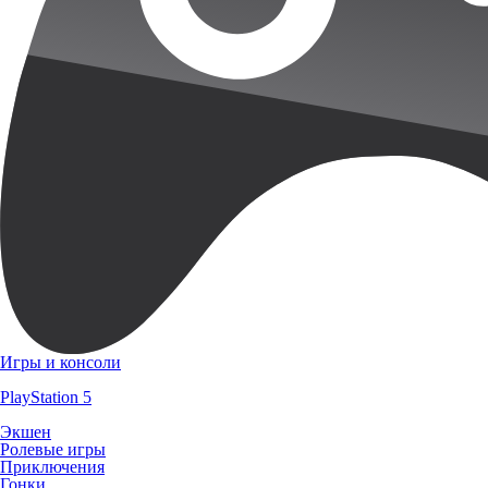
Игры и консоли
PlayStation 5
Экшен
Ролевые игры
Приключения
Гонки