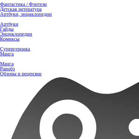
Фантастика / Фэнтези
Детская литература
Артбуки, энциклопедии
Артбуки
Гайды
Энциклопедии
Комиксы
Супергероика
Манга
Манга
Ранобэ
Обзоры и рецензии