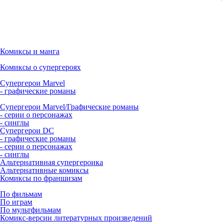
Комиксы и манга
Комиксы о супергероях
Супергерои Marvel
- графические романы
Супергерои Marvel/Графические романы
- серии о персонажах
- синглы
Супергерои DC
- графические романы
- серии о персонажах
- синглы
Альтернативная супергероика
Альтернативные комиксы
Комиксы по франшизам
По фильмам
По играм
По мультфильмам
Комикс-версии литературных произведений