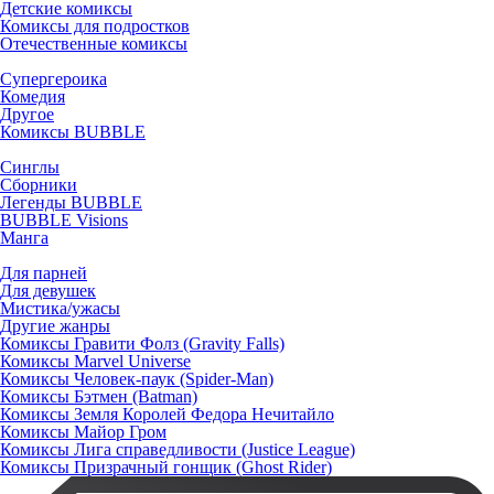
Детские комиксы
Комиксы для подростков
Отечественные комиксы
Супергероика
Комедия
Другое
Комиксы BUBBLE
Синглы
Сборники
Легенды BUBBLE
BUBBLE Visions
Манга
Для парней
Для девушек
Мистика/ужасы
Другие жанры
Комиксы Гравити Фолз (Gravity Falls)
Комиксы Marvel Universe
Комиксы Человек-паук (Spider-Man)
Комиксы Бэтмен (Batman)
Комиксы Земля Королей Федора Нечитайло
Комиксы Майор Гром
Комиксы Лига справедливости (Justice League)
Комиксы Призрачный гонщик (Ghost Rider)