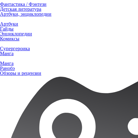
Фантастика / Фэнтези
Детская литература
Артбуки, энциклопедии
Артбуки
Гайды
Энциклопедии
Комиксы
Супергероика
Манга
Манга
Ранобэ
Обзоры и рецензии