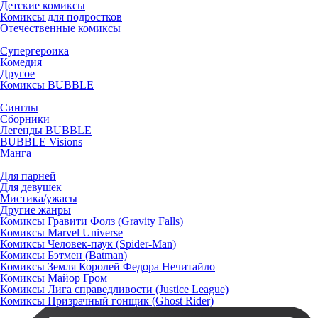
Детские комиксы
Комиксы для подростков
Отечественные комиксы
Супергероика
Комедия
Другое
Комиксы BUBBLE
Синглы
Сборники
Легенды BUBBLE
BUBBLE Visions
Манга
Для парней
Для девушек
Мистика/ужасы
Другие жанры
Комиксы Гравити Фолз (Gravity Falls)
Комиксы Marvel Universe
Комиксы Человек-паук (Spider-Man)
Комиксы Бэтмен (Batman)
Комиксы Земля Королей Федора Нечитайло
Комиксы Майор Гром
Комиксы Лига справедливости (Justice League)
Комиксы Призрачный гонщик (Ghost Rider)