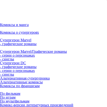
Комиксы и манга
Комиксы о супергероях
Супергерои Marvel
- графические романы
Супергерои Marvel/Графические романы
- серии о персонажах
- синглы
Супергерои DC
- графические романы
- серии о персонажах
- синглы
Альтернативная супергероика
Альтернативные комиксы
Комиксы по франшизам
По фильмам
По играм
По мультфильмам
Комикс-версии литературных произведений