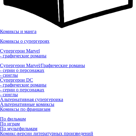
Комиксы и манга
Комиксы о супергероях
Супергерои Marvel
- графические романы
Супергерои Marvel/Графические романы
- серии о персонажах
- синглы
Супергерои DC
- графические романы
- серии о персонажах
- синглы
Альтернативная супергероика
Альтернативные комиксы
Комиксы по франшизам
По фильмам
По играм
По мультфильмам
Комикс-версии литературных произведений