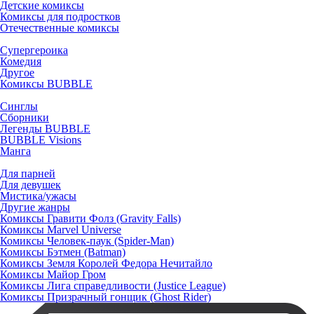
Детские комиксы
Комиксы для подростков
Отечественные комиксы
Супергероика
Комедия
Другое
Комиксы BUBBLE
Синглы
Сборники
Легенды BUBBLE
BUBBLE Visions
Манга
Для парней
Для девушек
Мистика/ужасы
Другие жанры
Комиксы Гравити Фолз (Gravity Falls)
Комиксы Marvel Universe
Комиксы Человек-паук (Spider-Man)
Комиксы Бэтмен (Batman)
Комиксы Земля Королей Федора Нечитайло
Комиксы Майор Гром
Комиксы Лига справедливости (Justice League)
Комиксы Призрачный гонщик (Ghost Rider)