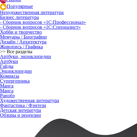
Популярные
Нехудожественная литература
Бизнес литература
- Сборник вопросов «1С:Профессионал»
- Сборник вопросов «1С:Специалист»
Хобби и творчество
Мемуары / Биографии
Дизайн / Архитектура
Живопись / Графика
>> Все разделы
Артбуки, энциклопедии
Артбуки
Гайды
Энциклопедии
Комиксы
Супергероика
Манга
Манга
Ранобэ
Художественная литература
Фантастика / Фэнтези
Детская литература
Обзоры и рецензии