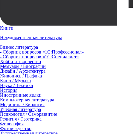
Книги
Нехудожественная литература
Бизнес литература
- Сборник вопросов «1С:Профессионал»
- Сборник вопросов «1С:Специалист»
Хобби и творчество
Мемуары / Биографии
Дизайн / Архитектура
Живопись / Графика
Кино / Музыка
Наука / Техника
История
Иностранные языки
Компьютерная литература
Медицина / Биология
Учебная литература
Психология / Саморазвитие
Религия / Эзотерика
Философия
Фотоискусство
Художественная литература