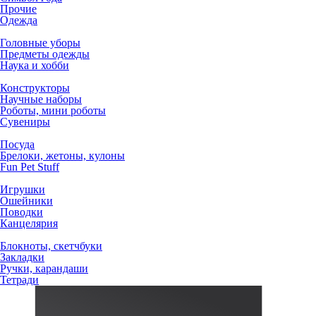
Прочие
Одежда
Головные уборы
Предметы одежды
Наука и хобби
Конструкторы
Научные наборы
Роботы, мини роботы
Сувениры
Посуда
Брелоки, жетоны, кулоны
Fun Pet Stuff
Игрушки
Ошейники
Поводки
Канцелярия
Блокноты, скетчбуки
Закладки
Ручки, карандаши
Тетради