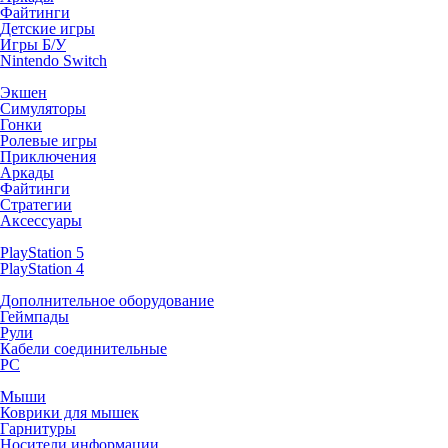
Файтинги
Детские игры
Игры Б/У
Nintendo Switch
Экшен
Симуляторы
Гонки
Ролевые игры
Приключения
Аркады
Файтинги
Стратегии
Аксессуары
PlayStation 5
PlayStation 4
Дополнительное оборудование
Геймпады
Рули
Кабели соединительные
PC
Мыши
Коврики для мышек
Гарнитуры
Носители информации