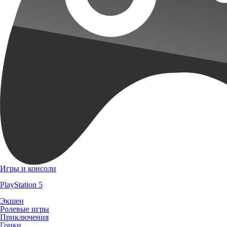
Игры и консоли
PlayStation 5
Экшен
Ролевые игры
Приключения
Гонки