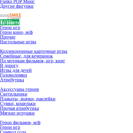
Funko POP Music
Другие фигурки
Герои игр
Герои кино, м/ф
Прочие
Настольные игры
Коллекционные карточные игры
Семейные, для вечеринок
По мотивам фильмов, игр, книг
В дорогу
Игры для детей
Головоломки
Атрибутика
Аксессуары героев
Светильники
Плакаты, значки, наклейки
Сумки, кошельки
Прочая атрибутика
Мягкие игрушки
Герои фильмов, м/ф
Герои игр
Символ года