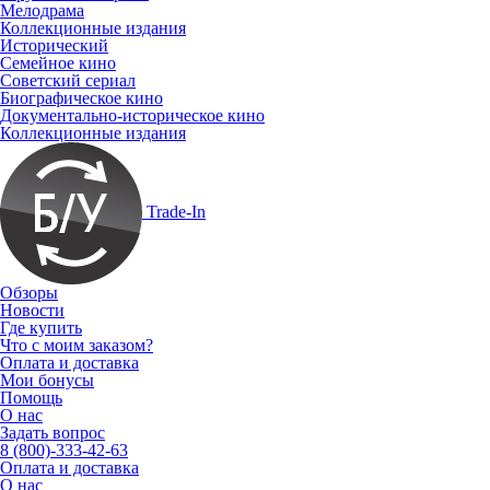
Мелодрама
Коллекционные издания
Исторический
Семейное кино
Советский сериал
Биографическое кино
Документально-историческое кино
Коллекционные издания
Trade-In
Обзоры
Новости
Где купить
Что с моим заказом?
Оплата и доставка
Мои бонусы
Помощь
О нас
Задать вопрос
8 (800)-333-42-63
Оплата и доставка
О нас