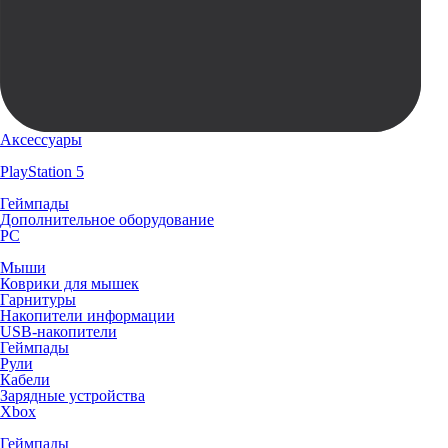
Аксессуары
PlayStation 5
Геймпады
Дополнительное оборудование
PC
Мыши
Коврики для мышек
Гарнитуры
Накопители информации
USB-накопители
Геймпады
Рули
Кабели
Зарядные устройства
Xbox
Геймпады