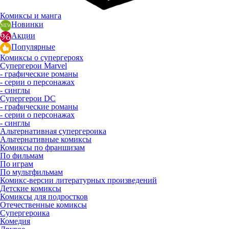
Комиксы и манга
Новинки
Акции
Популярные
Комиксы о супергероях
Супергерои Marvel
- графические романы
- серии о персонажах
- синглы
Супергерои DC
- графические романы
- серии о персонажах
- синглы
Альтернативная супергероика
Альтернативные комиксы
Комиксы по франшизам
По фильмам
По играм
По мультфильмам
Комикс-версии литературных произведений
Детские комиксы
Комиксы для подростков
Отечественные комиксы
Супергероика
Комедия