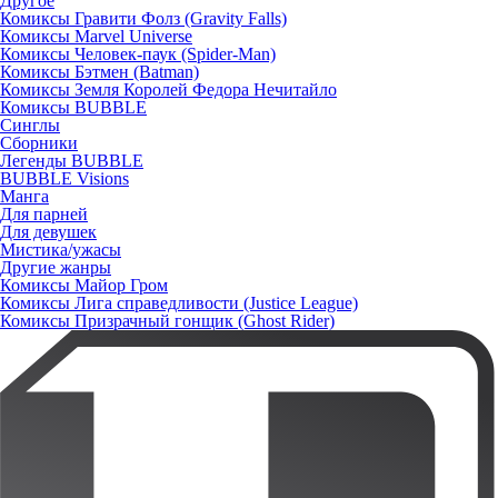
Другое
Комиксы Гравити Фолз (Gravity Falls)
Комиксы Marvel Universe
Комиксы Человек-паук (Spider-Man)
Комиксы Бэтмен (Batman)
Комиксы Земля Королей Федора Нечитайло
Комиксы BUBBLE
Синглы
Сборники
Легенды BUBBLE
BUBBLE Visions
Манга
Для парней
Для девушек
Мистика/ужасы
Другие жанры
Комиксы Майор Гром
Комиксы Лига справедливости (Justice League)
Комиксы Призрачный гонщик (Ghost Rider)