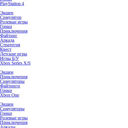
PlayStation 4
Экшен
Симулятор
Ролевые игры
Гонки
Приключения
Файтинг
Аркада
Стратегия
Квест
Детские игры
Игры Б/У
Xbox Series X/S
Экшен
Приключения
Симуляторы
Файтинги
Гонки
Xbox One
Экшен
Симуляторы
Гонки
Ролевые игры
Приключения
Аркады