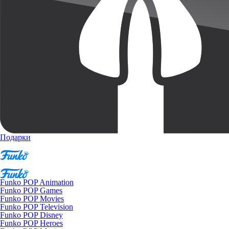
Подарки
Funko POP Animation
Funko POP Games
Funko POP Movies
Funko POP Television
Funko POP Disney
Funko POP Heroes