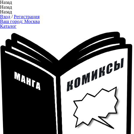
Назад
Назад
Назад
Вход
/
Регистрация
Ваш город:
Москва
Каталог