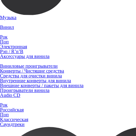
Музыка
Винил
Рок
Поп
Электронная
Рэп / R’n’B
Аксессуары для винила
Виниловые проигрыватели
Конверты / Чистящие средства
Средства для очистки винила
Внутренние конверты для винила
Внешние конверты / пакеты для винила
Проигрыватели винила
Audio CD
Рок
Российская
Поп
Классическая
Саундтреки