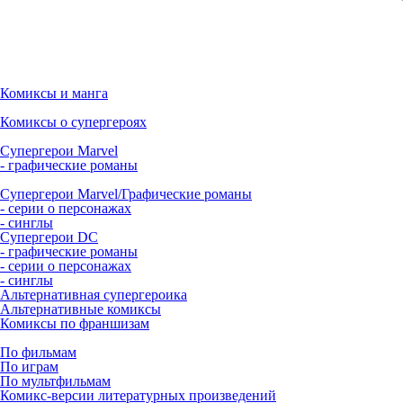
Комиксы и манга
Комиксы о супергероях
Супергерои Marvel
- графические романы
Супергерои Marvel/Графические романы
- серии о персонажах
- синглы
Супергерои DC
- графические романы
- серии о персонажах
- синглы
Альтернативная супергероика
Альтернативные комиксы
Комиксы по франшизам
По фильмам
По играм
По мультфильмам
Комикс-версии литературных произведений