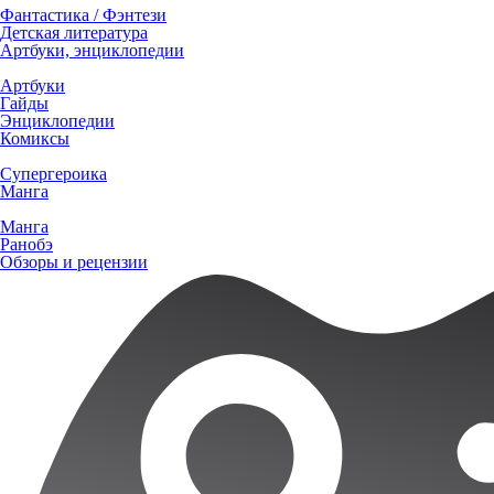
Фантастика / Фэнтези
Детская литература
Артбуки, энциклопедии
Артбуки
Гайды
Энциклопедии
Комиксы
Супергероика
Манга
Манга
Ранобэ
Обзоры и рецензии