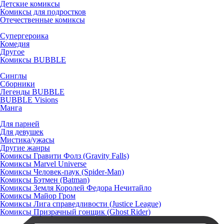
Детские комиксы
Комиксы для подростков
Отечественные комиксы
Супергероика
Комедия
Другое
Комиксы BUBBLE
Синглы
Сборники
Легенды BUBBLE
BUBBLE Visions
Манга
Для парней
Для девушек
Мистика/ужасы
Другие жанры
Комиксы Гравити Фолз (Gravity Falls)
Комиксы Marvel Universe
Комиксы Человек-паук (Spider-Man)
Комиксы Бэтмен (Batman)
Комиксы Земля Королей Федора Нечитайло
Комиксы Майор Гром
Комиксы Лига справедливости (Justice League)
Комиксы Призрачный гонщик (Ghost Rider)