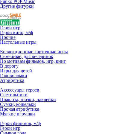
Funko POP Music
Другие фигурки
Герои игр
Герои кино, м/ф
Прочие
Настольные игры
Коллекционные карточные игры
Семейные, для вечеринок
По мотивам фильмов, игр, книг
В дорогу
Игры для детей
Головоломки
Атрибутика
Аксессуары героев
Светильники
Плакаты, значки, наклейки
Сумки, кошельки
Прочая атрибутика
Мягкие игрушки
Герои фильмов, м/ф
Герои игр
Символ года