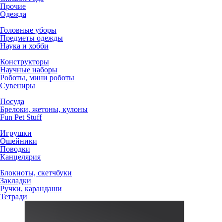
Прочие
Одежда
Головные уборы
Предметы одежды
Наука и хобби
Конструкторы
Научные наборы
Роботы, мини роботы
Сувениры
Посуда
Брелоки, жетоны, кулоны
Fun Pet Stuff
Игрушки
Ошейники
Поводки
Канцелярия
Блокноты, скетчбуки
Закладки
Ручки, карандаши
Тетради