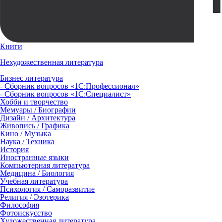
Книги
Нехудожественная литература
Бизнес литература
- Сборник вопросов «1С:Профессионал»
- Сборник вопросов «1С:Специалист»
Хобби и творчество
Мемуары / Биографии
Дизайн / Архитектура
Живопись / Графика
Кино / Музыка
Наука / Техника
История
Иностранные языки
Компьютерная литература
Медицина / Биология
Учебная литература
Психология / Саморазвитие
Религия / Эзотерика
Философия
Фотоискусство
Художественная литература