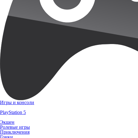
Игры и консоли
PlayStation 5
Экшен
Ролевые игры
Приключения
Гонки