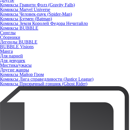
Другое
Комиксы Гравити Фолз (Gravity Falls)
Комиксы Marvel Universe
Комиксы Человек-паук (Spider-Man)
Комиксы Бэтмен (Batman)
Комиксы Земля Королей Федора Нечитайло
Комиксы BUBBLE
Синглы
Сборники
Легенды BUBBLE
BUBBLE Visions
Манга
Для парней
Для девушек
Мистика/ужасы
Другие жанры
Комиксы Майор Гром
Комиксы Лига справедливости (Justice League)
Комиксы Призрачный гонщик (Ghost Rider)