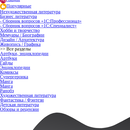
Популярные
Нехудожественная литература
Бизнес литература
- Сборник вопросов «1С:Профессионал»
- Сборник вопросов «1С:Специалист»
Хобби и творчество
Мемуары / Биографии
Дизайн / Архитектура
Живопись / Графика
>> Все разделы
Артбуки, энциклопедии
Артбуки
Гайды
Энциклопедии
Комиксы
Супергероика
Манга
Манга
Ранобэ
Художественная литература
Фантастика / Фэнтези
Детская литература
Обзоры и рецензии