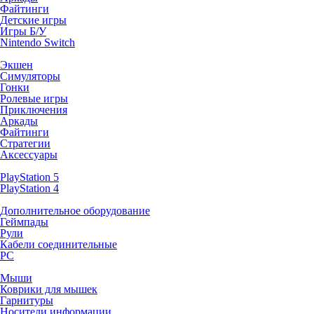
Файтинги
Детские игры
Игры Б/У
Nintendo Switch
Экшен
Симуляторы
Гонки
Ролевые игры
Приключения
Аркады
Файтинги
Стратегии
Аксессуары
PlayStation 5
PlayStation 4
Дополнительное оборудование
Геймпады
Рули
Кабели соединительные
PC
Мыши
Коврики для мышек
Гарнитуры
Носители информации