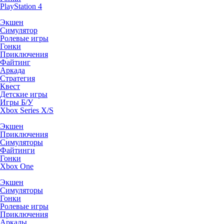
PlayStation 4
Экшен
Симулятор
Ролевые игры
Гонки
Приключения
Файтинг
Аркада
Стратегия
Квест
Детские игры
Игры Б/У
Xbox Series X/S
Экшен
Приключения
Симуляторы
Файтинги
Гонки
Xbox One
Экшен
Симуляторы
Гонки
Ролевые игры
Приключения
Аркады