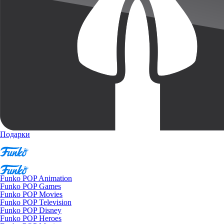
Подарки
Funko POP Animation
Funko POP Games
Funko POP Movies
Funko POP Television
Funko POP Disney
Funko POP Heroes