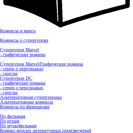
Комиксы и манга
Комиксы о супергероях
Супергерои Marvel
- графические романы
Супергерои Marvel/Графические романы
- серии о персонажах
- синглы
Супергерои DC
- графические романы
- серии о персонажах
- синглы
Альтернативная супергероика
Альтернативные комиксы
Комиксы по франшизам
По фильмам
По играм
По мультфильмам
Комикс-версии литературных произведений