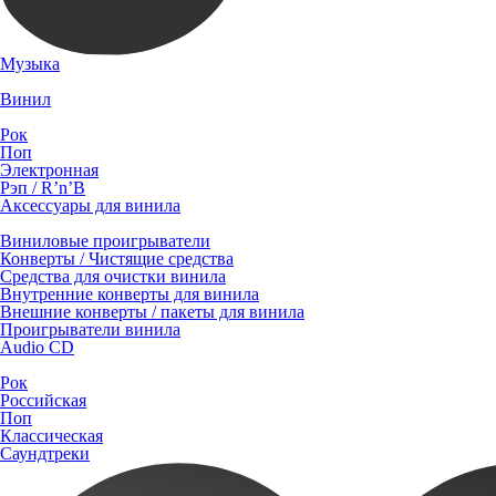
Музыка
Винил
Рок
Поп
Электронная
Рэп / R’n’B
Аксессуары для винила
Виниловые проигрыватели
Конверты / Чистящие средства
Средства для очистки винила
Внутренние конверты для винила
Внешние конверты / пакеты для винила
Проигрыватели винила
Audio CD
Рок
Российская
Поп
Классическая
Саундтреки