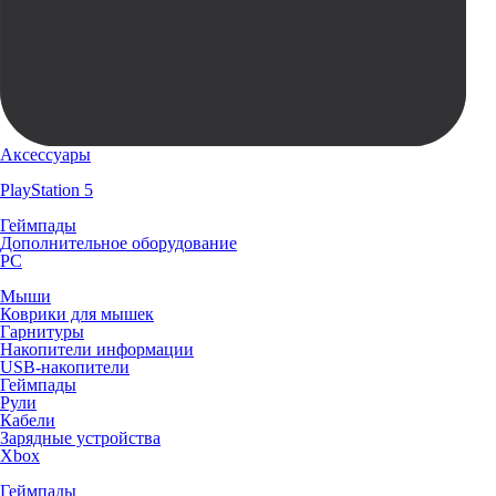
Аксессуары
PlayStation 5
Геймпады
Дополнительное оборудование
PC
Мыши
Коврики для мышек
Гарнитуры
Накопители информации
USB-накопители
Геймпады
Рули
Кабели
Зарядные устройства
Xbox
Геймпады