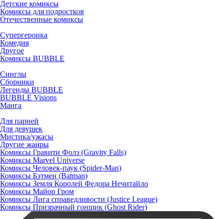
Детские комиксы
Комиксы для подростков
Отечественные комиксы
Супергероика
Комедия
Другое
Комиксы BUBBLE
Синглы
Сборники
Легенды BUBBLE
BUBBLE Visions
Манга
Для парней
Для девушек
Мистика/ужасы
Другие жанры
Комиксы Гравити Фолз (Gravity Falls)
Комиксы Marvel Universe
Комиксы Человек-паук (Spider-Man)
Комиксы Бэтмен (Batman)
Комиксы Земля Королей Федора Нечитайло
Комиксы Майор Гром
Комиксы Лига справедливости (Justice League)
Комиксы Призрачный гонщик (Ghost Rider)