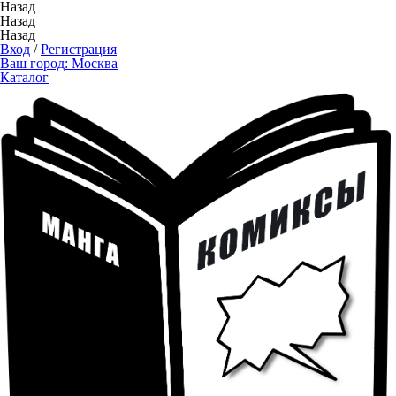
Назад
Назад
Назад
Вход
/
Регистрация
Ваш город:
Москва
Каталог