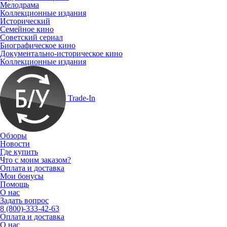
Мелодрама
Коллекционные издания
Исторический
Семейное кино
Советский сериал
Биографическое кино
Документально-историческое кино
Коллекционные издания
Trade-In
Обзоры
Новости
Где купить
Что с моим заказом?
Оплата и доставка
Мои бонусы
Помощь
О нас
Задать вопрос
8 (800)-333-42-63
Оплата и доставка
О нас