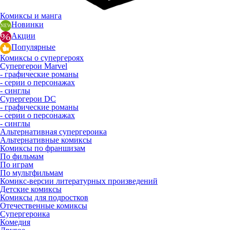
Комиксы и манга
Новинки
Акции
Популярные
Комиксы о супергероях
Супергерои Marvel
- графические романы
- серии о персонажах
- синглы
Супергерои DC
- графические романы
- серии о персонажах
- синглы
Альтернативная супергероика
Альтернативные комиксы
Комиксы по франшизам
По фильмам
По играм
По мультфильмам
Комикс-версии литературных произведений
Детские комиксы
Комиксы для подростков
Отечественные комиксы
Супергероика
Комедия