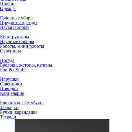
Прочие
Одежда
Головные уборы
Предметы одежды
Наука и хобби
Конструкторы
Научные наборы
Роботы, мини роботы
Сувениры
Посуда
Брелоки, жетоны, кулоны
Fun Pet Stuff
Игрушки
Ошейники
Поводки
Канцелярия
Блокноты, скетчбуки
Закладки
Ручки, карандаши
Тетради