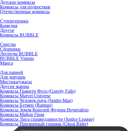
Детские комиксы
Комиксы для подростков
Отечественные комиксы
Супергероика
Комедия
Другое
Комиксы BUBBLE
Синглы
Сборники
Легенды BUBBLE
BUBBLE Visions
Манга
Для парней
Для девушек
Мистика/ужасы
Другие жанры
Комиксы Гравити Фолз (Gravity Falls)
Комиксы Marvel Universe
Комиксы Человек-паук (Spider-Man)
Комиксы Бэтмен (Batman)
Комиксы Земля Королей Федора Нечитайло
Комиксы Майор Гром
Комиксы Лига справедливости (Justice League)
Комиксы Призрачный гонщик (Ghost Rider)