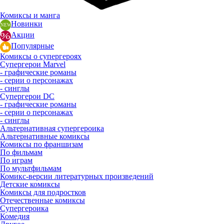
Комиксы и манга
Новинки
Акции
Популярные
Комиксы о супергероях
Супергерои Marvel
- графические романы
- серии о персонажах
- синглы
Супергерои DC
- графические романы
- серии о персонажах
- синглы
Альтернативная супергероика
Альтернативные комиксы
Комиксы по франшизам
По фильмам
По играм
По мультфильмам
Комикс-версии литературных произведений
Детские комиксы
Комиксы для подростков
Отечественные комиксы
Супергероика
Комедия