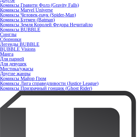
Другое
Комиксы Гравити Фолз (Gravity Falls)
Комиксы Marvel Universe
Комиксы Человек-паук (Spider-Man)
Комиксы Бэтмен (Batman)
Комиксы Земля Королей Федора Нечитайло
Комиксы BUBBLE
Синглы
Сборники
Легенды BUBBLE
BUBBLE Visions
Манга
Для парней
Для девушек
Мистика/ужасы
Другие жанры
Комиксы Майор Гром
Комиксы Лига справедливости (Justice League)
Комиксы Призрачный гонщик (Ghost Rider)