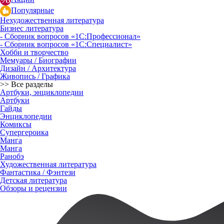
Популярные
Нехудожественная литература
Бизнес литература
- Сборник вопросов «1С:Профессионал»
- Сборник вопросов «1С:Специалист»
Хобби и творчество
Мемуары / Биографии
Дизайн / Архитектура
Живопись / Графика
>> Все разделы
Артбуки, энциклопедии
Артбуки
Гайды
Энциклопедии
Комиксы
Супергероика
Манга
Манга
Ранобэ
Художественная литература
Фантастика / Фэнтези
Детская литература
Обзоры и рецензии