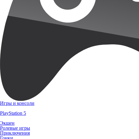
Игры и консоли
PlayStation 5
Экшен
Ролевые игры
Приключения
Гонки