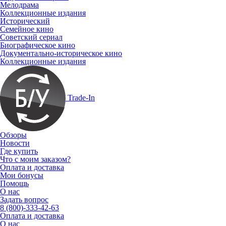
Мелодрама
Коллекционные издания
Исторический
Семейное кино
Советский сериал
Биографическое кино
Документально-историческое кино
Коллекционные издания
Trade-In
Обзоры
Новости
Где купить
Что с моим заказом?
Оплата и доставка
Мои бонусы
Помощь
О нас
Задать вопрос
8 (800)-333-42-63
Оплата и доставка
О нас