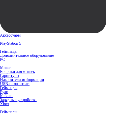
Аксессуары
PlayStation 5
Геймпады
Дополнительное оборудование
PC
Мыши
Коврики для мышек
Гарнитуры
Накопители информации
USB-накопители
Геймпады
Рули
Кабели
Зарядные устройства
Xbox
Геймпады