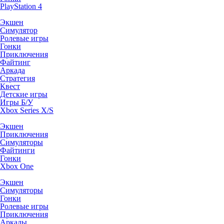
PlayStation 4
Экшен
Симулятор
Ролевые игры
Гонки
Приключения
Файтинг
Аркада
Стратегия
Квест
Детские игры
Игры Б/У
Xbox Series X/S
Экшен
Приключения
Симуляторы
Файтинги
Гонки
Xbox One
Экшен
Симуляторы
Гонки
Ролевые игры
Приключения
Аркады