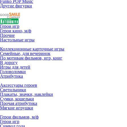
Funko POP Music
Другие фигурки
Герои игр
Герои кино, м/ф
Прочие
Настольные игры
Коллекционные карточные игры
Семейные, для вечеринок
По мотивам фильмов, игр, книг
В дорогу
Игры для детей
Головоломки
Атрибутика
Аксессуары героев
Светильники
Плакаты, значки, наклейки
Сумки, кошельки
Прочая атрибутика
Мягкие игрушки
Герои фильмов, м/ф
Герои игр
Символ года