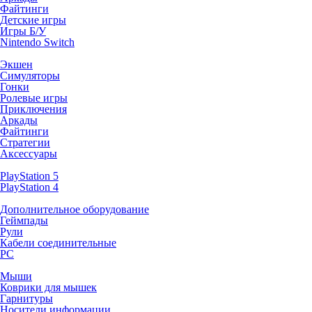
Файтинги
Детские игры
Игры Б/У
Nintendo Switch
Экшен
Симуляторы
Гонки
Ролевые игры
Приключения
Аркады
Файтинги
Стратегии
Аксессуары
PlayStation 5
PlayStation 4
Дополнительное оборудование
Геймпады
Рули
Кабели соединительные
PC
Мыши
Коврики для мышек
Гарнитуры
Носители информации