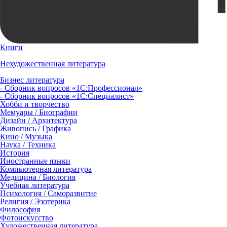
Книги
Нехудожественная литература
Бизнес литература
- Сборник вопросов «1С:Профессионал»
- Сборник вопросов «1С:Специалист»
Хобби и творчество
Мемуары / Биографии
Дизайн / Архитектура
Живопись / Графика
Кино / Музыка
Наука / Техника
История
Иностранные языки
Компьютерная литература
Медицина / Биология
Учебная литература
Психология / Саморазвитие
Религия / Эзотерика
Философия
Фотоискусство
Художественная литература