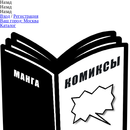
Назад
Назад
Назад
Вход
/
Регистрация
Ваш город:
Москва
Каталог