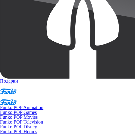
Подарки
Funko POP Animation
Funko POP Games
Funko POP Movies
Funko POP Television
Funko POP Disney
Funko POP Heroes