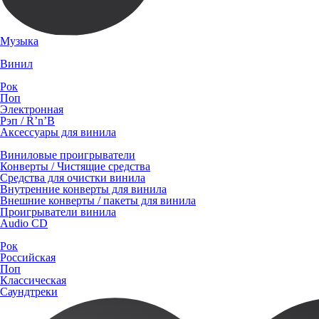
Музыка
Винил
Рок
Поп
Электронная
Рэп / R’n’B
Аксессуары для винила
Виниловые проигрыватели
Конверты / Чистящие средства
Средства для очистки винила
Внутренние конверты для винила
Внешние конверты / пакеты для винила
Проигрыватели винила
Audio CD
Рок
Российская
Поп
Классическая
Саундтреки