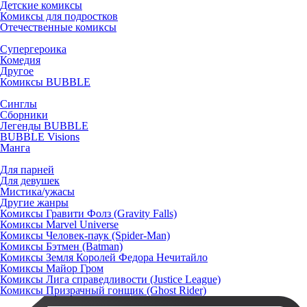
Детские комиксы
Комиксы для подростков
Отечественные комиксы
Супергероика
Комедия
Другое
Комиксы BUBBLE
Синглы
Сборники
Легенды BUBBLE
BUBBLE Visions
Манга
Для парней
Для девушек
Мистика/ужасы
Другие жанры
Комиксы Гравити Фолз (Gravity Falls)
Комиксы Marvel Universe
Комиксы Человек-паук (Spider-Man)
Комиксы Бэтмен (Batman)
Комиксы Земля Королей Федора Нечитайло
Комиксы Майор Гром
Комиксы Лига справедливости (Justice League)
Комиксы Призрачный гонщик (Ghost Rider)