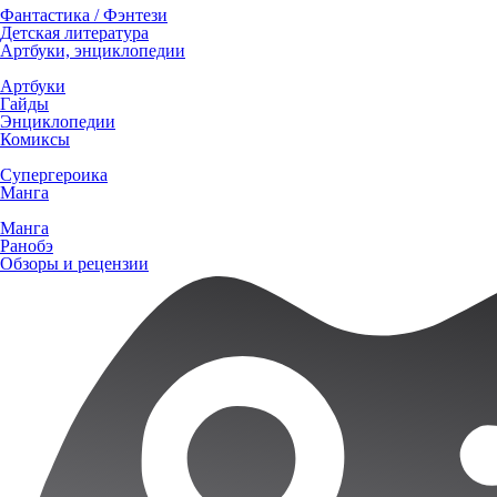
Фантастика / Фэнтези
Детская литература
Артбуки, энциклопедии
Артбуки
Гайды
Энциклопедии
Комиксы
Супергероика
Манга
Манга
Ранобэ
Обзоры и рецензии