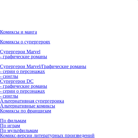
Комиксы и манга
Комиксы о супергероях
Супергерои Marvel
- графические романы
Супергерои Marvel/Графические романы
- серии о персонажах
- синглы
Супергерои DC
- графические романы
- серии о персонажах
- синглы
Альтернативная супергероика
Альтернативные комиксы
Комиксы по франшизам
По фильмам
По играм
По мультфильмам
Комикс-версии литературных произведений