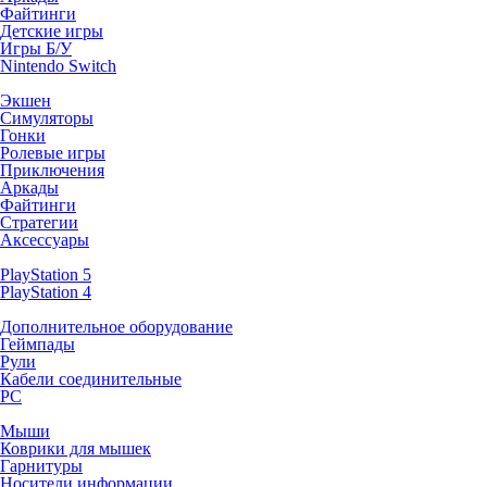
Файтинги
Детские игры
Игры Б/У
Nintendo Switch
Экшен
Симуляторы
Гонки
Ролевые игры
Приключения
Аркады
Файтинги
Стратегии
Аксессуары
PlayStation 5
PlayStation 4
Дополнительное оборудование
Геймпады
Рули
Кабели соединительные
PC
Мыши
Коврики для мышек
Гарнитуры
Носители информации