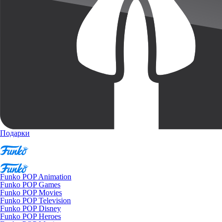
Подарки
Funko POP Animation
Funko POP Games
Funko POP Movies
Funko POP Television
Funko POP Disney
Funko POP Heroes