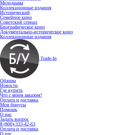
Мелодрама
Коллекционные издания
Исторический
Семейное кино
Советский сериал
Биографическое кино
Документально-историческое кино
Коллекционные издания
Trade-In
Обзоры
Новости
Где купить
Что с моим заказом?
Оплата и доставка
Мои бонусы
Помощь
О нас
Задать вопрос
8 (800)-333-42-63
Оплата и доставка
О нас