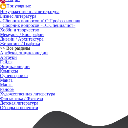
Популярные
Нехудожественная литература
Бизнес литература
- Сборник вопросов «1С:Профессионал»
- Сборник вопросов «1С:Специалист»
Хобби и творчество
Мемуары / Биографии
Дизайн / Архитектура
Живопись / Графика
>> Все разделы
Артбуки, энциклопедии
Артбуки
Гайды
Энциклопедии
Комиксы
Супергероика
Манга
Манга
Ранобэ
Художественная литература
Фантастика / Фэнтези
Детская литература
Обзоры и рецензии