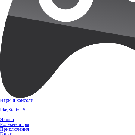
Игры и консоли
PlayStation 5
Экшен
Ролевые игры
Приключения
Гонки