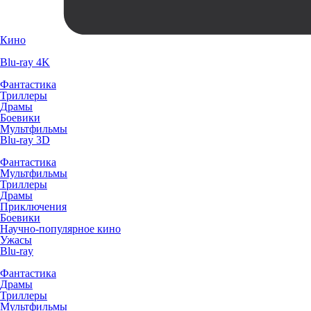
Кино
Blu-ray 4K
Фантастика
Триллеры
Драмы
Боевики
Мультфильмы
Blu-ray 3D
Фантастика
Мультфильмы
Триллеры
Драмы
Приключения
Боевики
Научно-популярное кино
Ужасы
Blu-ray
Фантастика
Драмы
Триллеры
Мультфильмы