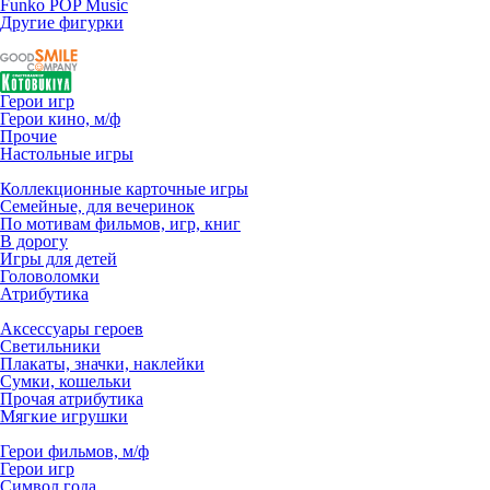
Funko POP Music
Другие фигурки
Герои игр
Герои кино, м/ф
Прочие
Настольные игры
Коллекционные карточные игры
Семейные, для вечеринок
По мотивам фильмов, игр, книг
В дорогу
Игры для детей
Головоломки
Атрибутика
Аксессуары героев
Светильники
Плакаты, значки, наклейки
Сумки, кошельки
Прочая атрибутика
Мягкие игрушки
Герои фильмов, м/ф
Герои игр
Символ года