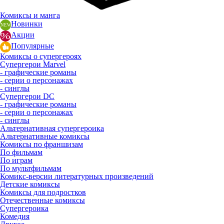
Комиксы и манга
Новинки
Акции
Популярные
Комиксы о супергероях
Супергерои Marvel
- графические романы
- серии о персонажах
- синглы
Супергерои DC
- графические романы
- серии о персонажах
- синглы
Альтернативная супергероика
Альтернативные комиксы
Комиксы по франшизам
По фильмам
По играм
По мультфильмам
Комикс-версии литературных произведений
Детские комиксы
Комиксы для подростков
Отечественные комиксы
Супергероика
Комедия