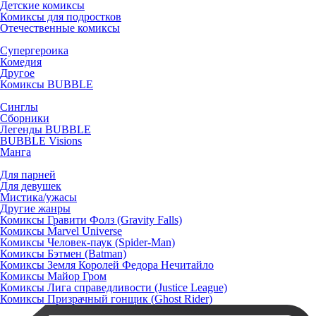
Детские комиксы
Комиксы для подростков
Отечественные комиксы
Супергероика
Комедия
Другое
Комиксы BUBBLE
Синглы
Сборники
Легенды BUBBLE
BUBBLE Visions
Манга
Для парней
Для девушек
Мистика/ужасы
Другие жанры
Комиксы Гравити Фолз (Gravity Falls)
Комиксы Marvel Universe
Комиксы Человек-паук (Spider-Man)
Комиксы Бэтмен (Batman)
Комиксы Земля Королей Федора Нечитайло
Комиксы Майор Гром
Комиксы Лига справедливости (Justice League)
Комиксы Призрачный гонщик (Ghost Rider)