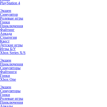
PlayStation 4
Экшен
Симулятор
Ролевые игры
Гонки
Приключения
Файтинг
Аркада
Стратегия
Квест
Детские игры
Игры Б/У
Xbox Series X/S
Экшен
Приключения
Симуляторы
Файтинги
Гонки
Xbox One
Экшен
Симуляторы
Гонки
Ролевые игры
Приключения
Аркады