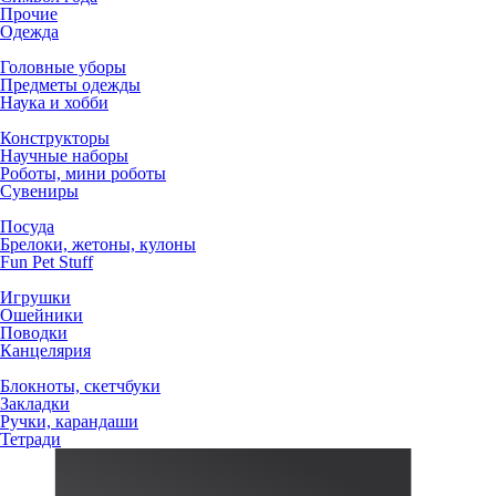
Прочие
Одежда
Головные уборы
Предметы одежды
Наука и хобби
Конструкторы
Научные наборы
Роботы, мини роботы
Сувениры
Посуда
Брелоки, жетоны, кулоны
Fun Pet Stuff
Игрушки
Ошейники
Поводки
Канцелярия
Блокноты, скетчбуки
Закладки
Ручки, карандаши
Тетради