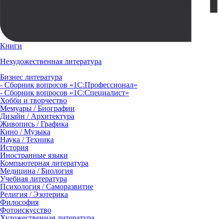
Книги
Нехудожественная литература
Бизнес литература
- Сборник вопросов «1С:Профессионал»
- Сборник вопросов «1С:Специалист»
Хобби и творчество
Мемуары / Биографии
Дизайн / Архитектура
Живопись / Графика
Кино / Музыка
Наука / Техника
История
Иностранные языки
Компьютерная литература
Медицина / Биология
Учебная литература
Психология / Саморазвитие
Религия / Эзотерика
Философия
Фотоискусство
Художественная литература