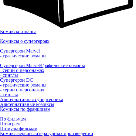
Комиксы и манга
Комиксы о супергероях
Супергерои Marvel
- графические романы
Супергерои Marvel/Графические романы
- серии о персонажах
- синглы
Супергерои DC
- графические романы
- серии о персонажах
- синглы
Альтернативная супергероика
Альтернативные комиксы
Комиксы по франшизам
По фильмам
По играм
По мультфильмам
Комикс-версии литературных произведений