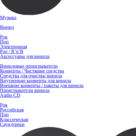
Музыка
Винил
Рок
Поп
Электронная
Рэп / R’n’B
Аксессуары для винила
Виниловые проигрыватели
Конверты / Чистящие средства
Средства для очистки винила
Внутренние конверты для винила
Внешние конверты / пакеты для винила
Проигрыватели винила
Audio CD
Рок
Российская
Поп
Классическая
Саундтреки