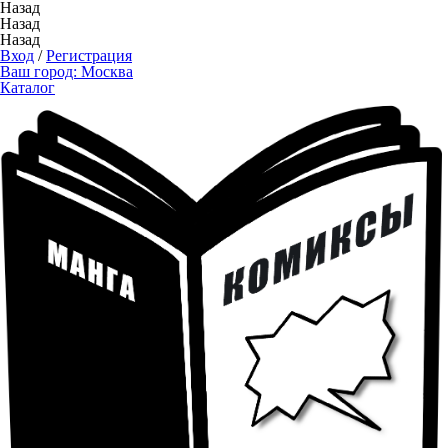
Назад
Назад
Назад
Вход
/
Регистрация
Ваш город:
Москва
Каталог