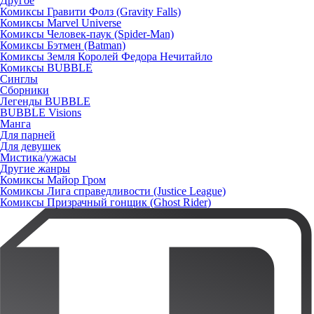
Другое
Комиксы Гравити Фолз (Gravity Falls)
Комиксы Marvel Universe
Комиксы Человек-паук (Spider-Man)
Комиксы Бэтмен (Batman)
Комиксы Земля Королей Федора Нечитайло
Комиксы BUBBLE
Синглы
Сборники
Легенды BUBBLE
BUBBLE Visions
Манга
Для парней
Для девушек
Мистика/ужасы
Другие жанры
Комиксы Майор Гром
Комиксы Лига справедливости (Justice League)
Комиксы Призрачный гонщик (Ghost Rider)