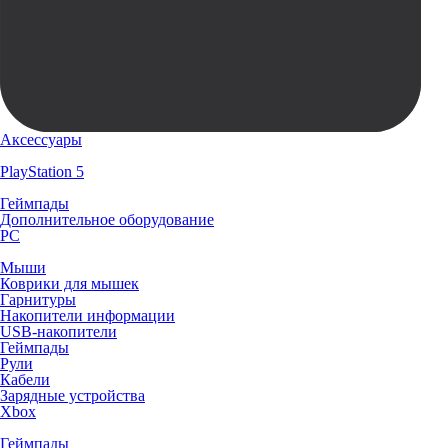
Аксессуары
PlayStation 5
Геймпады
Дополнительное оборудование
PC
Мыши
Коврики для мышек
Гарнитуры
Накопители информации
USB-накопители
Геймпады
Рули
Кабели
Зарядные устройства
Xbox
Геймпады