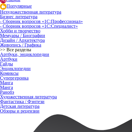
Популярные
Нехудожественная литература
Бизнес литература
- Сборник вопросов «1С:Профессионал»
- Сборник вопросов «1С:Специалист»
Хобби и творчество
Мемуары / Биографии
Дизайн / Архитектура
Живопись / Графика
>> Все разделы
Артбуки, энциклопедии
Артбуки
Гайды
Энциклопедии
Комиксы
Супергероика
Манга
Манга
Ранобэ
Художественная литература
Фантастика / Фэнтези
Детская литература
Обзоры и рецензии