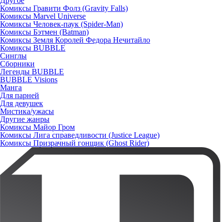
Другое
Комиксы Гравити Фолз (Gravity Falls)
Комиксы Marvel Universe
Комиксы Человек-паук (Spider-Man)
Комиксы Бэтмен (Batman)
Комиксы Земля Королей Федора Нечитайло
Комиксы BUBBLE
Синглы
Сборники
Легенды BUBBLE
BUBBLE Visions
Манга
Для парней
Для девушек
Мистика/ужасы
Другие жанры
Комиксы Майор Гром
Комиксы Лига справедливости (Justice League)
Комиксы Призрачный гонщик (Ghost Rider)