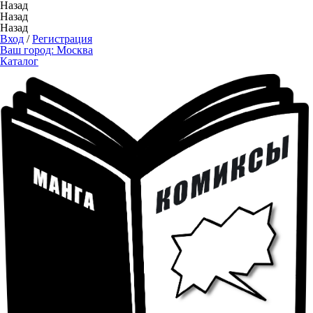
Назад
Назад
Назад
Вход
/
Регистрация
Ваш город:
Москва
Каталог