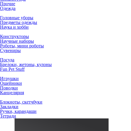
Прочие
Одежда
Головные уборы
Предметы одежды
Наука и хобби
Конструкторы
Научные наборы
Роботы, мини роботы
Сувениры
Посуда
Брелоки, жетоны, кулоны
Fun Pet Stuff
Игрушки
Ошейники
Поводки
Канцелярия
Блокноты, скетчбуки
Закладки
Ручки, карандаши
Тетради