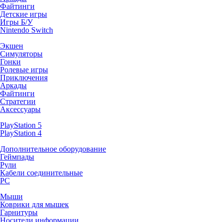
Файтинги
Детские игры
Игры Б/У
Nintendo Switch
Экшен
Симуляторы
Гонки
Ролевые игры
Приключения
Аркады
Файтинги
Стратегии
Аксессуары
PlayStation 5
PlayStation 4
Дополнительное оборудование
Геймпады
Рули
Кабели соединительные
PC
Мыши
Коврики для мышек
Гарнитуры
Носители информации