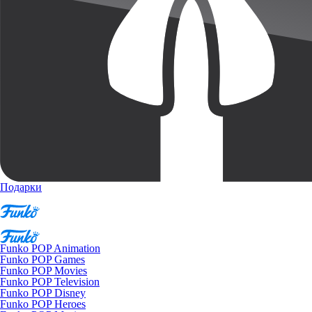
Подарки
Funko POP Animation
Funko POP Games
Funko POP Movies
Funko POP Television
Funko POP Disney
Funko POP Heroes