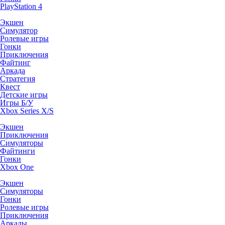
PlayStation 4
Экшен
Симулятор
Ролевые игры
Гонки
Приключения
Файтинг
Аркада
Стратегия
Квест
Детские игры
Игры Б/У
Xbox Series X/S
Экшен
Приключения
Симуляторы
Файтинги
Гонки
Xbox One
Экшен
Симуляторы
Гонки
Ролевые игры
Приключения
Аркады