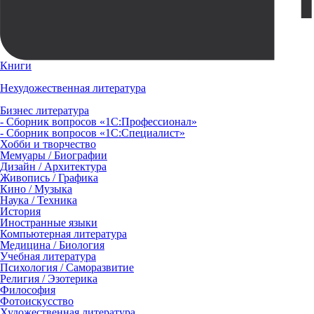
Книги
Нехудожественная литература
Бизнес литература
- Сборник вопросов «1С:Профессионал»
- Сборник вопросов «1С:Специалист»
Хобби и творчество
Мемуары / Биографии
Дизайн / Архитектура
Живопись / Графика
Кино / Музыка
Наука / Техника
История
Иностранные языки
Компьютерная литература
Медицина / Биология
Учебная литература
Психология / Саморазвитие
Религия / Эзотерика
Философия
Фотоискусство
Художественная литература