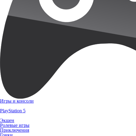
Игры и консоли
PlayStation 5
Экшен
Ролевые игры
Приключения
Гонки