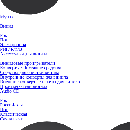
Музыка
Винил
Рок
Поп
Электронная
Рэп / R’n’B
Аксессуары для винила
Виниловые проигрыватели
Конверты / Чистящие средства
Средства для очистки винила
Внутренние конверты для винила
Внешние конверты / пакеты для винила
Проигрыватели винила
Audio CD
Рок
Российская
Поп
Классическая
Саундтреки