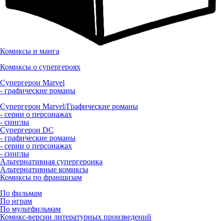
Комиксы и манга
Комиксы о супергероях
Супергерои Marvel
- графические романы
Супергерои Marvel/Графические романы
- серии о персонажах
- синглы
Супергерои DC
- графические романы
- серии о персонажах
- синглы
Альтернативная супергероика
Альтернативные комиксы
Комиксы по франшизам
По фильмам
По играм
По мультфильмам
Комикс-версии литературных произведений