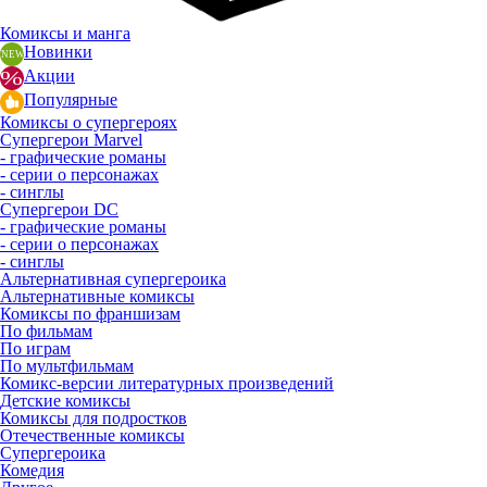
Комиксы и манга
Новинки
Акции
Популярные
Комиксы о супергероях
Супергерои Marvel
- графические романы
- серии о персонажах
- синглы
Супергерои DC
- графические романы
- серии о персонажах
- синглы
Альтернативная супергероика
Альтернативные комиксы
Комиксы по франшизам
По фильмам
По играм
По мультфильмам
Комикс-версии литературных произведений
Детские комиксы
Комиксы для подростков
Отечественные комиксы
Супергероика
Комедия