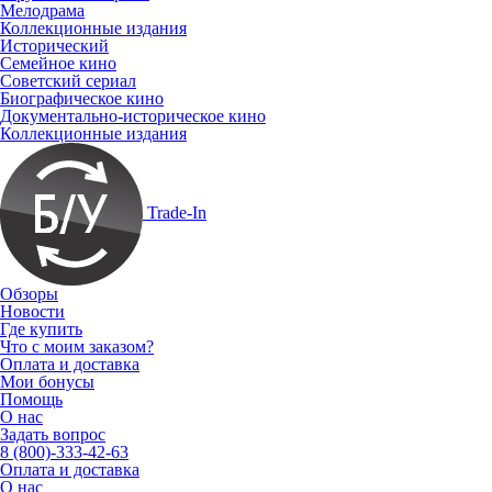
Мелодрама
Коллекционные издания
Исторический
Семейное кино
Советский сериал
Биографическое кино
Документально-историческое кино
Коллекционные издания
Trade-In
Обзоры
Новости
Где купить
Что с моим заказом?
Оплата и доставка
Мои бонусы
Помощь
О нас
Задать вопрос
8 (800)-333-42-63
Оплата и доставка
О нас