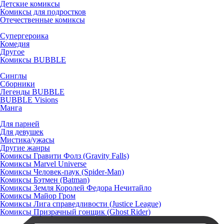
Детские комиксы
Комиксы для подростков
Отечественные комиксы
Супергероика
Комедия
Другое
Комиксы BUBBLE
Синглы
Сборники
Легенды BUBBLE
BUBBLE Visions
Манга
Для парней
Для девушек
Мистика/ужасы
Другие жанры
Комиксы Гравити Фолз (Gravity Falls)
Комиксы Marvel Universe
Комиксы Человек-паук (Spider-Man)
Комиксы Бэтмен (Batman)
Комиксы Земля Королей Федора Нечитайло
Комиксы Майор Гром
Комиксы Лига справедливости (Justice League)
Комиксы Призрачный гонщик (Ghost Rider)