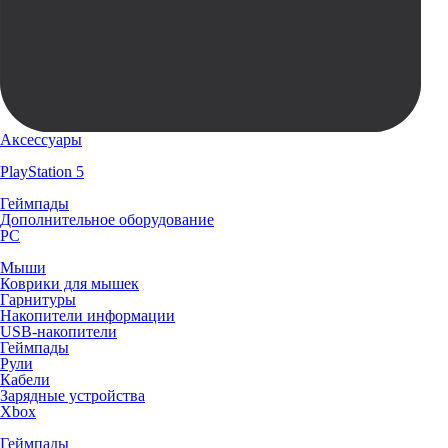
Аксессуары
PlayStation 5
Геймпады
Дополнительное оборудование
PC
Мыши
Коврики для мышек
Гарнитуры
Накопители информации
USB-накопители
Геймпады
Рули
Кабели
Зарядные устройства
Xbox
Геймпады