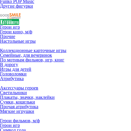
Funko POP Music
Другие фигурки
Герои игр
Герои кино, м/ф
Прочие
Настольные игры
Коллекционные карточные игры
Семейные, для вечеринок
По мотивам фильмов, игр, книг
В дорогу
Игры для детей
Головоломки
Атрибутика
Аксессуары героев
Светильники
Плакаты, значки, наклейки
Сумки, кошельки
Прочая атрибутика
Мягкие игрушки
Герои фильмов, м/ф
Герои игр
Символ года