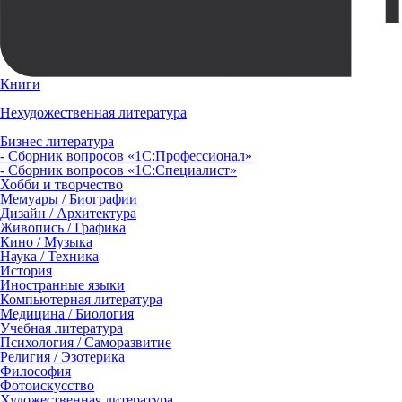
Книги
Нехудожественная литература
Бизнес литература
- Сборник вопросов «1С:Профессионал»
- Сборник вопросов «1С:Специалист»
Хобби и творчество
Мемуары / Биографии
Дизайн / Архитектура
Живопись / Графика
Кино / Музыка
Наука / Техника
История
Иностранные языки
Компьютерная литература
Медицина / Биология
Учебная литература
Психология / Саморазвитие
Религия / Эзотерика
Философия
Фотоискусство
Художественная литература