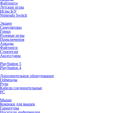
Файтинги
Детские игры
Игры Б/У
Nintendo Switch
Экшен
Симуляторы
Гонки
Ролевые игры
Приключения
Аркады
Файтинги
Стратегии
Аксессуары
PlayStation 5
PlayStation 4
Дополнительное оборудование
Геймпады
Рули
Кабели соединительные
PC
Мыши
Коврики для мышек
Гарнитуры
Носители информации