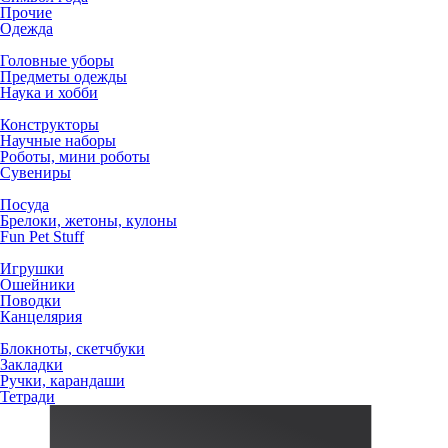
Прочие
Одежда
Головные уборы
Предметы одежды
Наука и хобби
Конструкторы
Научные наборы
Роботы, мини роботы
Сувениры
Посуда
Брелоки, жетоны, кулоны
Fun Pet Stuff
Игрушки
Ошейники
Поводки
Канцелярия
Блокноты, скетчбуки
Закладки
Ручки, карандаши
Тетради