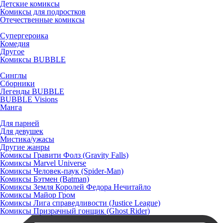
Детские комиксы
Комиксы для подростков
Отечественные комиксы
Супергероика
Комедия
Другое
Комиксы BUBBLE
Синглы
Сборники
Легенды BUBBLE
BUBBLE Visions
Манга
Для парней
Для девушек
Мистика/ужасы
Другие жанры
Комиксы Гравити Фолз (Gravity Falls)
Комиксы Marvel Universe
Комиксы Человек-паук (Spider-Man)
Комиксы Бэтмен (Batman)
Комиксы Земля Королей Федора Нечитайло
Комиксы Майор Гром
Комиксы Лига справедливости (Justice League)
Комиксы Призрачный гонщик (Ghost Rider)