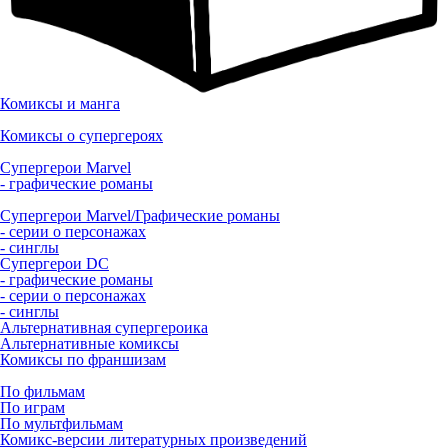
Комиксы и манга
Комиксы о супергероях
Супергерои Marvel
- графические романы
Супергерои Marvel/Графические романы
- серии о персонажах
- синглы
Супергерои DC
- графические романы
- серии о персонажах
- синглы
Альтернативная супергероика
Альтернативные комиксы
Комиксы по франшизам
По фильмам
По играм
По мультфильмам
Комикс-версии литературных произведений