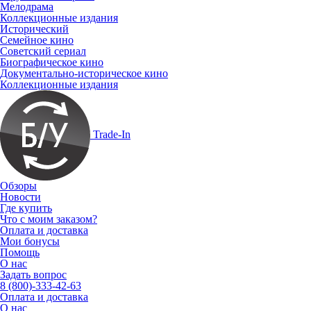
Мелодрама
Коллекционные издания
Исторический
Семейное кино
Советский сериал
Биографическое кино
Документально-историческое кино
Коллекционные издания
Trade-In
Обзоры
Новости
Где купить
Что с моим заказом?
Оплата и доставка
Мои бонусы
Помощь
О нас
Задать вопрос
8 (800)-333-42-63
Оплата и доставка
О нас