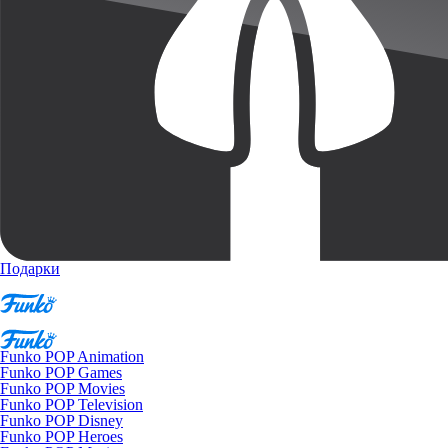
Подарки
Funko POP Animation
Funko POP Games
Funko POP Movies
Funko POP Television
Funko POP Disney
Funko POP Heroes