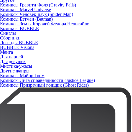
Другое
Комиксы Гравити Фолз (Gravity Falls)
Комиксы Marvel Universe
Комиксы Человек-паук (Spider-Man)
Комиксы Бэтмен (Batman)
Комиксы Земля Королей Федора Нечитайло
Комиксы BUBBLE
Синглы
Сборники
Легенды BUBBLE
BUBBLE Visions
Манга
Для парней
Для девушек
Мистика/ужасы
Другие жанры
Комиксы Майор Гром
Комиксы Лига справедливости (Justice League)
Комиксы Призрачный гонщик (Ghost Rider)