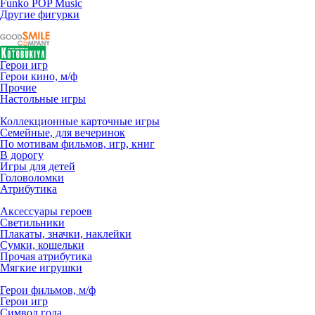
Funko POP Music
Другие фигурки
Герои игр
Герои кино, м/ф
Прочие
Настольные игры
Коллекционные карточные игры
Семейные, для вечеринок
По мотивам фильмов, игр, книг
В дорогу
Игры для детей
Головоломки
Атрибутика
Аксессуары героев
Светильники
Плакаты, значки, наклейки
Сумки, кошельки
Прочая атрибутика
Мягкие игрушки
Герои фильмов, м/ф
Герои игр
Символ года