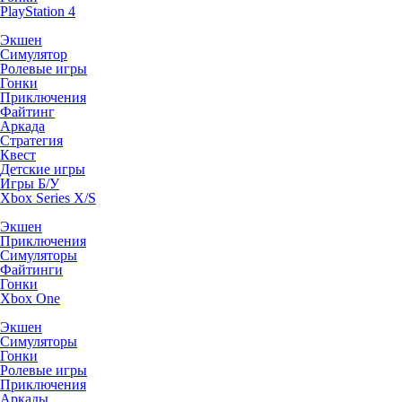
PlayStation 4
Экшен
Симулятор
Ролевые игры
Гонки
Приключения
Файтинг
Аркада
Стратегия
Квест
Детские игры
Игры Б/У
Xbox Series X/S
Экшен
Приключения
Симуляторы
Файтинги
Гонки
Xbox One
Экшен
Симуляторы
Гонки
Ролевые игры
Приключения
Аркады