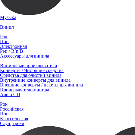
Музыка
Винил
Рок
Поп
Электронная
Рэп / R’n’B
Аксессуары для винила
Виниловые проигрыватели
Конверты / Чистящие средства
Средства для очистки винила
Внутренние конверты для винила
Внешние конверты / пакеты для винила
Проигрыватели винила
Audio CD
Рок
Российская
Поп
Классическая
Саундтреки