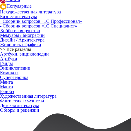
Популярные
Нехудожественная литература
Бизнес литература
- Сборник вопросов «1С:Профессионал»
- Сборник вопросов «1С:Специалист»
Хобби и творчество
Мемуары / Биографии
Дизайн / Архитектура
Живопись / Графика
>> Все разделы
Артбуки, энциклопедии
Артбуки
Гайды
Энциклопедии
Комиксы
Супергероика
Манга
Манга
Ранобэ
Художественная литература
Фантастика / Фэнтези
Детская литература
Обзоры и рецензии