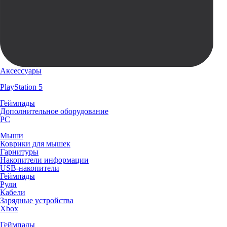
Аксессуары
PlayStation 5
Геймпады
Дополнительное оборудование
PC
Мыши
Коврики для мышек
Гарнитуры
Накопители информации
USB-накопители
Геймпады
Рули
Кабели
Зарядные устройства
Xbox
Геймпады