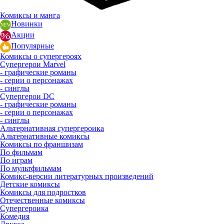
Комиксы и манга
Новинки
Акции
Популярные
Комиксы о супергероях
Супергерои Marvel
- графические романы
- серии о персонажах
- синглы
Супергерои DC
- графические романы
- серии о персонажах
- синглы
Альтернативная супергероика
Альтернативные комиксы
Комиксы по франшизам
По фильмам
По играм
По мультфильмам
Комикс-версии литературных произведений
Детские комиксы
Комиксы для подростков
Отечественные комиксы
Супергероика
Комедия