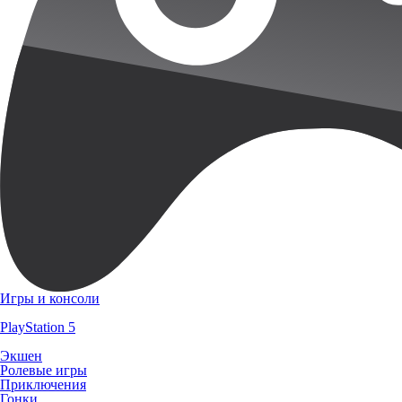
Игры и консоли
PlayStation 5
Экшен
Ролевые игры
Приключения
Гонки