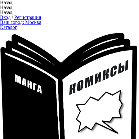
Назад
Назад
Назад
Вход
/
Регистрация
Ваш город:
Москва
Каталог