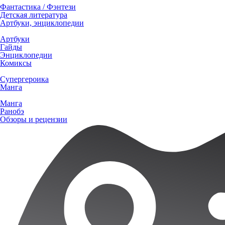
Фантастика / Фэнтези
Детская литература
Артбуки, энциклопедии
Артбуки
Гайды
Энциклопедии
Комиксы
Супергероика
Манга
Манга
Ранобэ
Обзоры и рецензии