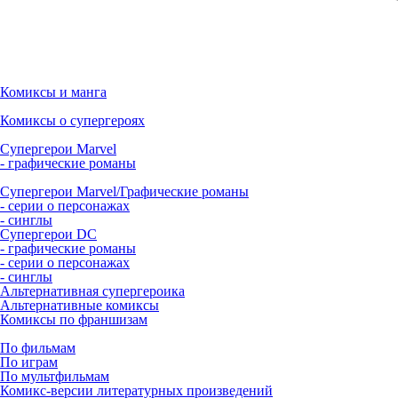
Комиксы и манга
Комиксы о супергероях
Супергерои Marvel
- графические романы
Супергерои Marvel/Графические романы
- серии о персонажах
- синглы
Супергерои DC
- графические романы
- серии о персонажах
- синглы
Альтернативная супергероика
Альтернативные комиксы
Комиксы по франшизам
По фильмам
По играм
По мультфильмам
Комикс-версии литературных произведений