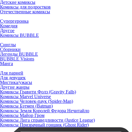
Детские комиксы
Комиксы для подростков
Отечественные комиксы
Супергероика
Комедия
Другое
Комиксы BUBBLE
Синглы
Сборники
Легенды BUBBLE
BUBBLE Visions
Манга
Для парней
Для девушек
Мистика/ужасы
Другие жанры
Комиксы Гравити Фолз (Gravity Falls)
Комиксы Marvel Universe
Комиксы Человек-паук (Spider-Man)
Комиксы Бэтмен (Batman)
Комиксы Земля Королей Федора Нечитайло
Комиксы Майор Гром
Комиксы Лига справедливости (Justice League)
Комиксы Призрачный гонщик (Ghost Rider)