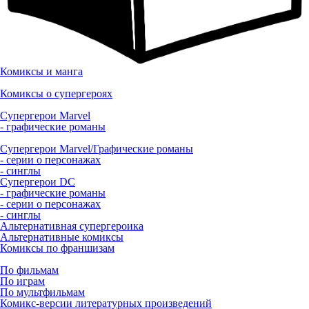
Комиксы и манга
Комиксы о супергероях
Супергерои Marvel
- графические романы
Супергерои Marvel/Графические романы
- серии о персонажах
- синглы
Супергерои DC
- графические романы
- серии о персонажах
- синглы
Альтернативная супергероика
Альтернативные комиксы
Комиксы по франшизам
По фильмам
По играм
По мультфильмам
Комикс-версии литературных произведений