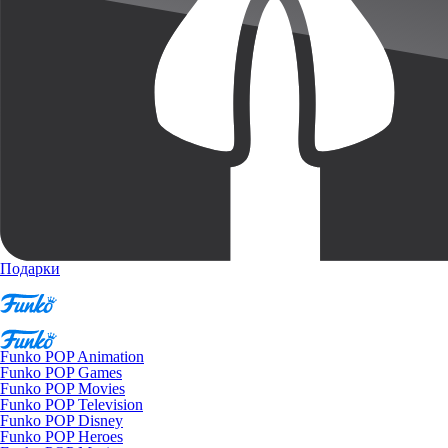
Подарки
Funko POP Animation
Funko POP Games
Funko POP Movies
Funko POP Television
Funko POP Disney
Funko POP Heroes