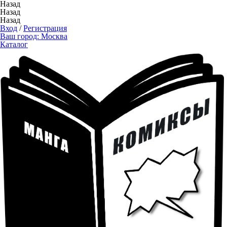
Назад
Назад
Назад
Вход
/
Регистрация
Ваш город:
Москва
Каталог