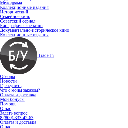
Мелодрама
Коллекционные издания
Исторический
Семейное кино
Советский сериал
Биографическое кино
Документально-историческое кино
Коллекционные издания
Trade-In
Обзоры
Новости
Где купить
Что с моим заказом?
Оплата и доставка
Мои бонусы
Помощь
О нас
Задать вопрос
8 (800)-333-42-63
Оплата и доставка
О нас