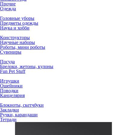
Прочие
Одежда
Головные уборы
Предметы одежды
Наука и хобби
Конструкторы
Научные наборы
Роботы, мини роботы
Сувениры
Посуда
Брелоки, жетоны, кулоны
Fun Pet Stuff
Игрушки
Ошейники
Поводки
Канцелярия
Блокноты, скетчбуки
Закладки
Ручки, карандаши
Тетради