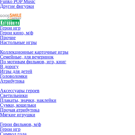
Funko POP Music
Другие фигурки
Герои игр
Герои кино, м/ф
Прочие
Настольные игры
Коллекционные карточные игры
Семейные, для вечеринок
По мотивам фильмов, игр, книг
В дорогу
Игры для детей
Головоломки
Атрибутика
Аксессуары героев
Светильники
Плакаты, значки, наклейки
Сумки, кошельки
Прочая атрибутика
Мягкие игрушки
Герои фильмов, м/ф
Герои игр
Символ года