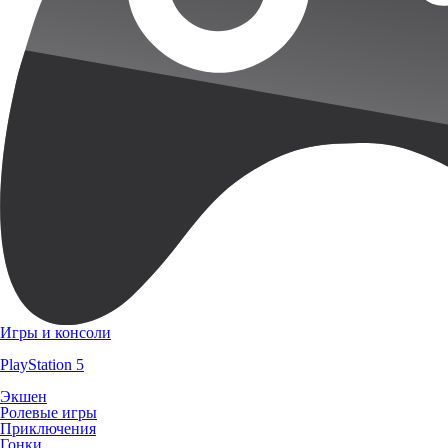
Игры и консоли
PlayStation 5
Экшен
Ролевые игры
Приключения
Гонки