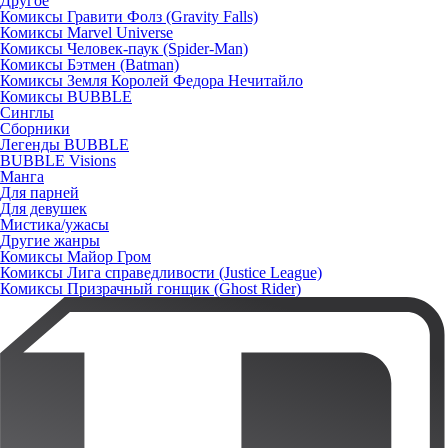
Другое
Комиксы Гравити Фолз (Gravity Falls)
Комиксы Marvel Universe
Комиксы Человек-паук (Spider-Man)
Комиксы Бэтмен (Batman)
Комиксы Земля Королей Федора Нечитайло
Комиксы BUBBLE
Синглы
Сборники
Легенды BUBBLE
BUBBLE Visions
Манга
Для парней
Для девушек
Мистика/ужасы
Другие жанры
Комиксы Майор Гром
Комиксы Лига справедливости (Justice League)
Комиксы Призрачный гонщик (Ghost Rider)