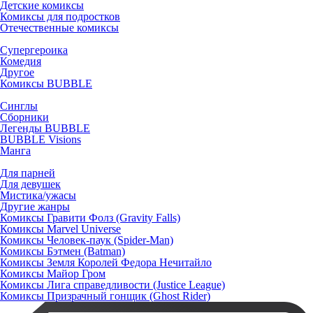
Детские комиксы
Комиксы для подростков
Отечественные комиксы
Супергероика
Комедия
Другое
Комиксы BUBBLE
Синглы
Сборники
Легенды BUBBLE
BUBBLE Visions
Манга
Для парней
Для девушек
Мистика/ужасы
Другие жанры
Комиксы Гравити Фолз (Gravity Falls)
Комиксы Marvel Universe
Комиксы Человек-паук (Spider-Man)
Комиксы Бэтмен (Batman)
Комиксы Земля Королей Федора Нечитайло
Комиксы Майор Гром
Комиксы Лига справедливости (Justice League)
Комиксы Призрачный гонщик (Ghost Rider)