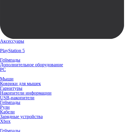
Аксессуары
PlayStation 5
Геймпады
Дополнительное оборудование
PC
Мыши
Коврики для мышек
Гарнитуры
Накопители информации
USB-накопители
Геймпады
Рули
Кабели
Зарядные устройства
Xbox
Геймпады