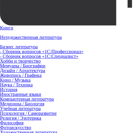
Книги
Нехудожественная литература
Бизнес литература
- Сборник вопросов «1С:Профессионал»
- Сборник вопросов «1С:Специалист»
Хобби и творчество
Мемуары / Биографии
Дизайн / Архитектура
Живопись / Графика
Кино / Музыка
Наука / Техника
История
Иностранные языки
Компьютерная литература
Медицина / Биология
Учебная литература
Психология / Саморазвитие
Религия / Эзотерика
Философия
Фотоискусство
Художественная литература