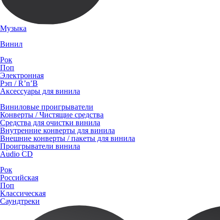
Музыка
Винил
Рок
Поп
Электронная
Рэп / R’n’B
Аксессуары для винила
Виниловые проигрыватели
Конверты / Чистящие средства
Средства для очистки винила
Внутренние конверты для винила
Внешние конверты / пакеты для винила
Проигрыватели винила
Audio CD
Рок
Российская
Поп
Классическая
Саундтреки