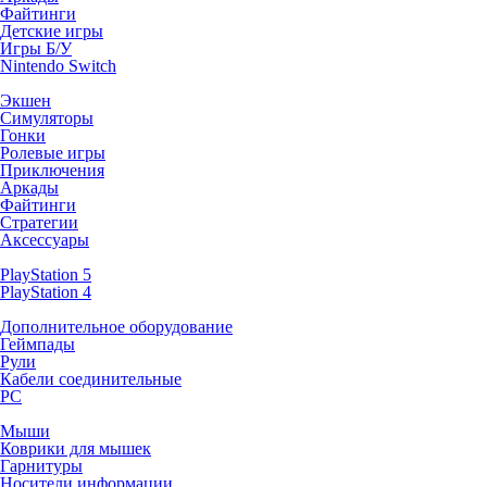
Файтинги
Детские игры
Игры Б/У
Nintendo Switch
Экшен
Симуляторы
Гонки
Ролевые игры
Приключения
Аркады
Файтинги
Стратегии
Аксессуары
PlayStation 5
PlayStation 4
Дополнительное оборудование
Геймпады
Рули
Кабели соединительные
PC
Мыши
Коврики для мышек
Гарнитуры
Носители информации