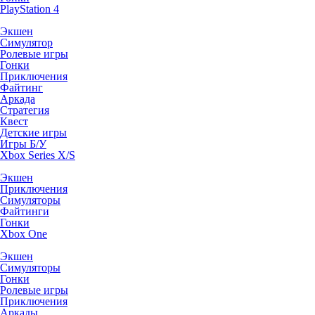
PlayStation 4
Экшен
Симулятор
Ролевые игры
Гонки
Приключения
Файтинг
Аркада
Стратегия
Квест
Детские игры
Игры Б/У
Xbox Series X/S
Экшен
Приключения
Симуляторы
Файтинги
Гонки
Xbox One
Экшен
Симуляторы
Гонки
Ролевые игры
Приключения
Аркады