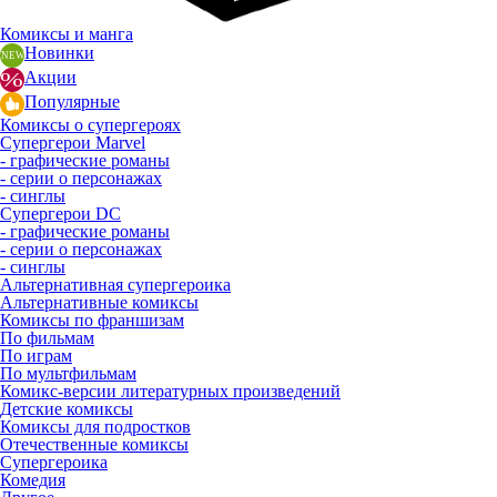
Комиксы и манга
Новинки
Акции
Популярные
Комиксы о супергероях
Супергерои Marvel
- графические романы
- серии о персонажах
- синглы
Супергерои DC
- графические романы
- серии о персонажах
- синглы
Альтернативная супергероика
Альтернативные комиксы
Комиксы по франшизам
По фильмам
По играм
По мультфильмам
Комикс-версии литературных произведений
Детские комиксы
Комиксы для подростков
Отечественные комиксы
Супергероика
Комедия