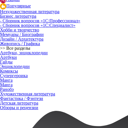
Популярные
Нехудожественная литература
Бизнес литература
- Сборник вопросов «1С:Профессионал»
- Сборник вопросов «1С:Специалист»
Хобби и творчество
Мемуары / Биографии
Дизайн / Архитектура
Живопись / Графика
>> Все разделы
Артбуки, энциклопедии
Артбуки
Гайды
Энциклопедии
Комиксы
Супергероика
Манга
Манга
Ранобэ
Художественная литература
Фантастика / Фэнтези
Детская литература
Обзоры и рецензии