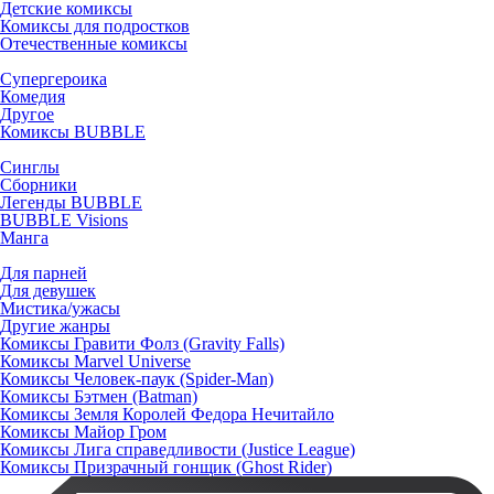
Детские комиксы
Комиксы для подростков
Отечественные комиксы
Супергероика
Комедия
Другое
Комиксы BUBBLE
Синглы
Сборники
Легенды BUBBLE
BUBBLE Visions
Манга
Для парней
Для девушек
Мистика/ужасы
Другие жанры
Комиксы Гравити Фолз (Gravity Falls)
Комиксы Marvel Universe
Комиксы Человек-паук (Spider-Man)
Комиксы Бэтмен (Batman)
Комиксы Земля Королей Федора Нечитайло
Комиксы Майор Гром
Комиксы Лига справедливости (Justice League)
Комиксы Призрачный гонщик (Ghost Rider)