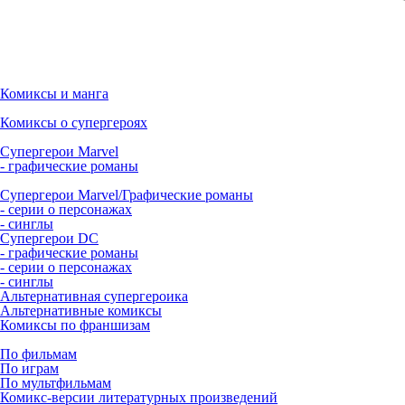
Комиксы и манга
Комиксы о супергероях
Супергерои Marvel
- графические романы
Супергерои Marvel/Графические романы
- серии о персонажах
- синглы
Супергерои DC
- графические романы
- серии о персонажах
- синглы
Альтернативная супергероика
Альтернативные комиксы
Комиксы по франшизам
По фильмам
По играм
По мультфильмам
Комикс-версии литературных произведений