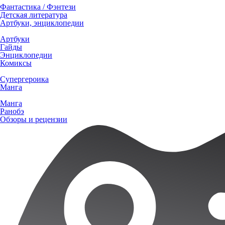
Фантастика / Фэнтези
Детская литература
Артбуки, энциклопедии
Артбуки
Гайды
Энциклопедии
Комиксы
Супергероика
Манга
Манга
Ранобэ
Обзоры и рецензии