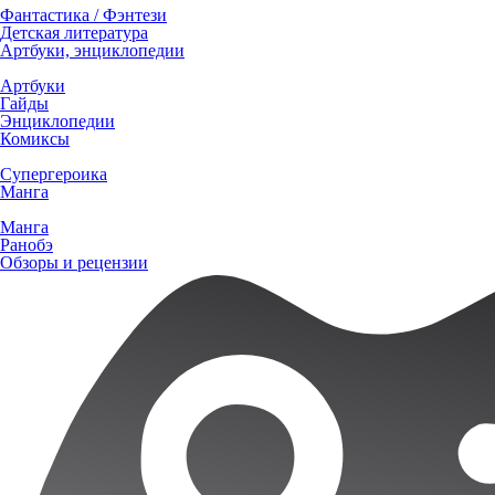
Фантастика / Фэнтези
Детская литература
Артбуки, энциклопедии
Артбуки
Гайды
Энциклопедии
Комиксы
Супергероика
Манга
Манга
Ранобэ
Обзоры и рецензии