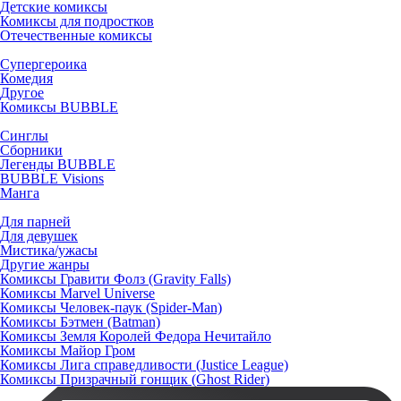
Детские комиксы
Комиксы для подростков
Отечественные комиксы
Супергероика
Комедия
Другое
Комиксы BUBBLE
Синглы
Сборники
Легенды BUBBLE
BUBBLE Visions
Манга
Для парней
Для девушек
Мистика/ужасы
Другие жанры
Комиксы Гравити Фолз (Gravity Falls)
Комиксы Marvel Universe
Комиксы Человек-паук (Spider-Man)
Комиксы Бэтмен (Batman)
Комиксы Земля Королей Федора Нечитайло
Комиксы Майор Гром
Комиксы Лига справедливости (Justice League)
Комиксы Призрачный гонщик (Ghost Rider)