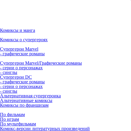
Комиксы и манга
Комиксы о супергероях
Супергерои Marvel
- графические романы
Супергерои Marvel/Графические романы
- серии о персонажах
- синглы
Супергерои DC
- графические романы
- серии о персонажах
- синглы
Альтернативная супергероика
Альтернативные комиксы
Комиксы по франшизам
По фильмам
По играм
По мультфильмам
Комикс-версии литературных произведений