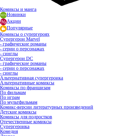
Комиксы и манга
Новинки
Акции
Популярные
Комиксы о супергероях
Супергерои Marvel
- графические романы
- серии о персонажах
- синглы
Супергерои DC
- графические романы
- серии о персонажах
- синглы
Альтернативная супергероика
Альтернативные комиксы
Комиксы по франшизам
По фильмам
По играм
По мультфильмам
Комикс-версии литературных произведений
Детские комиксы
Комиксы для подростков
Отечественные комиксы
Супергероика
Комедия