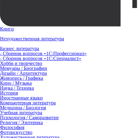
Книги
Нехудожественная литература
Бизнес литература
- Сборник вопросов «1С:Профессионал»
- Сборник вопросов «1С:Специалист»
Хобби и творчество
Мемуары / Биографии
Дизайн / Архитектура
Живопись / Графика
Кино / Музыка
Наука / Техника
История
Иностранные языки
Компьютерная литература
Медицина / Биология
Учебная литература
Психология / Саморазвитие
Религия / Эзотерика
Философия
Фотоискусство
Художественная литература