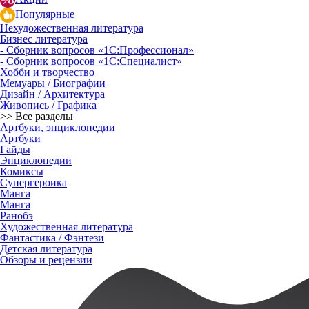
Популярные
Нехудожественная литература
Бизнес литература
- Сборник вопросов «1С:Профессионал»
- Сборник вопросов «1С:Специалист»
Хобби и творчество
Мемуары / Биографии
Дизайн / Архитектура
Живопись / Графика
>> Все разделы
Артбуки, энциклопедии
Артбуки
Гайды
Энциклопедии
Комиксы
Супергероика
Манга
Манга
Ранобэ
Художественная литература
Фантастика / Фэнтези
Детская литература
Обзоры и рецензии