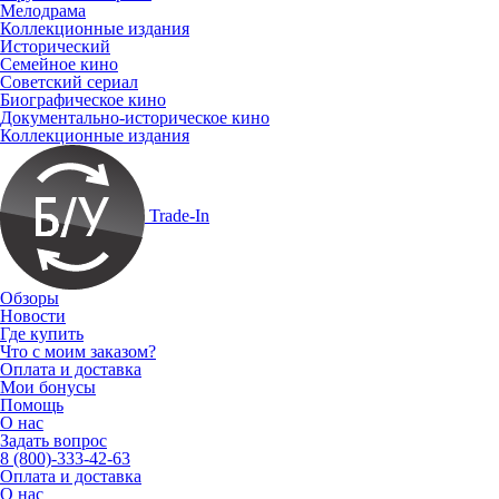
Мелодрама
Коллекционные издания
Исторический
Семейное кино
Советский сериал
Биографическое кино
Документально-историческое кино
Коллекционные издания
Trade-In
Обзоры
Новости
Где купить
Что с моим заказом?
Оплата и доставка
Мои бонусы
Помощь
О нас
Задать вопрос
8 (800)-333-42-63
Оплата и доставка
О нас