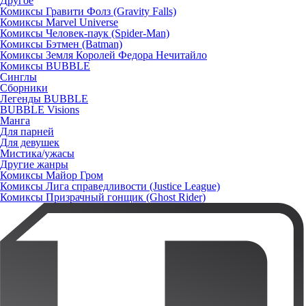
Другое
Комиксы Гравити Фолз (Gravity Falls)
Комиксы Marvel Universe
Комиксы Человек-паук (Spider-Man)
Комиксы Бэтмен (Batman)
Комиксы Земля Королей Федора Нечитайло
Комиксы BUBBLE
Синглы
Сборники
Легенды BUBBLE
BUBBLE Visions
Манга
Для парней
Для девушек
Мистика/ужасы
Другие жанры
Комиксы Майор Гром
Комиксы Лига справедливости (Justice League)
Комиксы Призрачный гонщик (Ghost Rider)