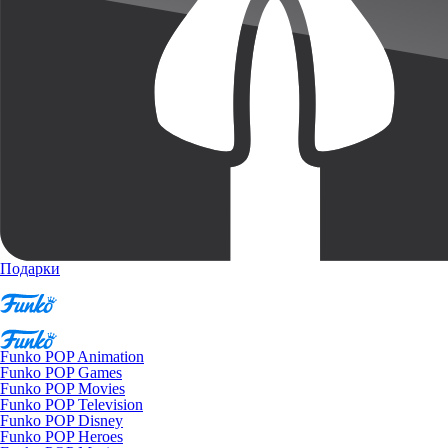
Подарки
Funko POP Animation
Funko POP Games
Funko POP Movies
Funko POP Television
Funko POP Disney
Funko POP Heroes