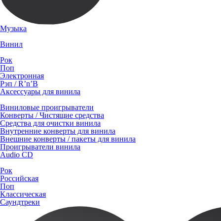
Музыка
Винил
Рок
Поп
Электронная
Рэп / R’n’B
Аксессуары для винила
Виниловые проигрыватели
Конверты / Чистящие средства
Средства для очистки винила
Внутренние конверты для винила
Внешние конверты / пакеты для винила
Проигрыватели винила
Audio CD
Рок
Российская
Поп
Классическая
Саундтреки