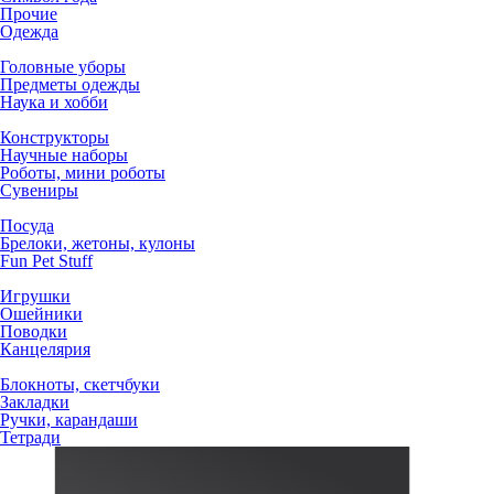
Прочие
Одежда
Головные уборы
Предметы одежды
Наука и хобби
Конструкторы
Научные наборы
Роботы, мини роботы
Сувениры
Посуда
Брелоки, жетоны, кулоны
Fun Pet Stuff
Игрушки
Ошейники
Поводки
Канцелярия
Блокноты, скетчбуки
Закладки
Ручки, карандаши
Тетради