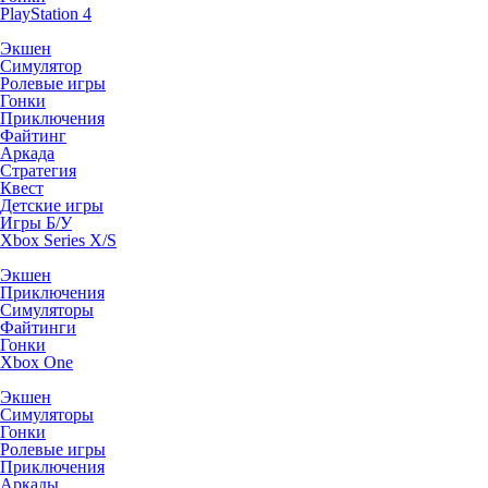
PlayStation 4
Экшен
Симулятор
Ролевые игры
Гонки
Приключения
Файтинг
Аркада
Стратегия
Квест
Детские игры
Игры Б/У
Xbox Series X/S
Экшен
Приключения
Симуляторы
Файтинги
Гонки
Xbox One
Экшен
Симуляторы
Гонки
Ролевые игры
Приключения
Аркады