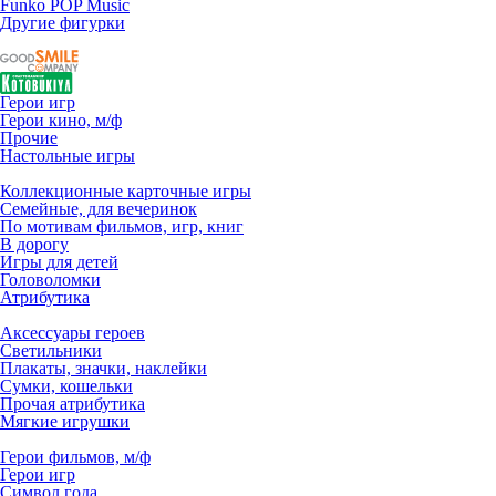
Funko POP Music
Другие фигурки
Герои игр
Герои кино, м/ф
Прочие
Настольные игры
Коллекционные карточные игры
Семейные, для вечеринок
По мотивам фильмов, игр, книг
В дорогу
Игры для детей
Головоломки
Атрибутика
Аксессуары героев
Светильники
Плакаты, значки, наклейки
Сумки, кошельки
Прочая атрибутика
Мягкие игрушки
Герои фильмов, м/ф
Герои игр
Символ года