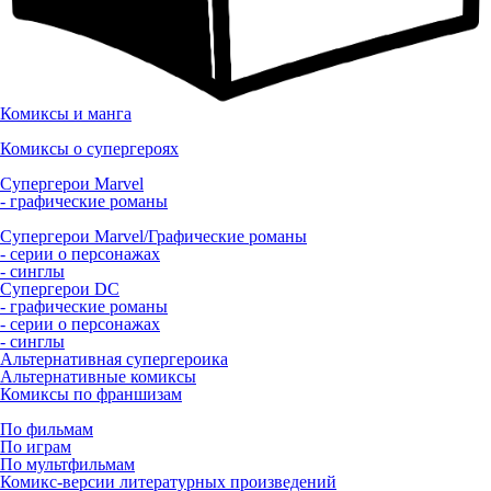
Комиксы и манга
Комиксы о супергероях
Супергерои Marvel
- графические романы
Супергерои Marvel/Графические романы
- серии о персонажах
- синглы
Супергерои DC
- графические романы
- серии о персонажах
- синглы
Альтернативная супергероика
Альтернативные комиксы
Комиксы по франшизам
По фильмам
По играм
По мультфильмам
Комикс-версии литературных произведений