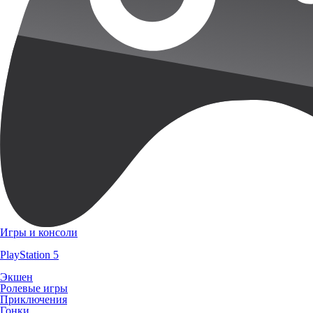
Игры и консоли
PlayStation 5
Экшен
Ролевые игры
Приключения
Гонки