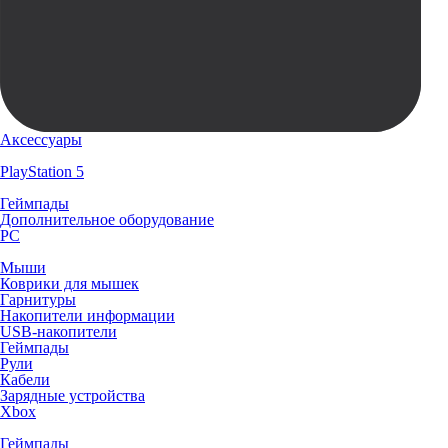
Аксессуары
PlayStation 5
Геймпады
Дополнительное оборудование
PC
Мыши
Коврики для мышек
Гарнитуры
Накопители информации
USB-накопители
Геймпады
Рули
Кабели
Зарядные устройства
Xbox
Геймпады