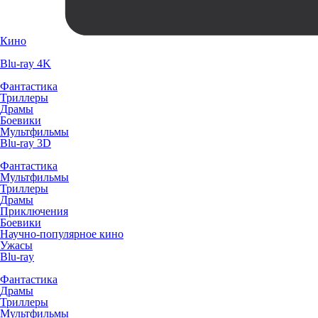
Кино
Blu-ray 4K
Фантастика
Триллеры
Драмы
Боевики
Мультфильмы
Blu-ray 3D
Фантастика
Мультфильмы
Триллеры
Драмы
Приключения
Боевики
Научно-популярное кино
Ужасы
Blu-ray
Фантастика
Драмы
Триллеры
Мультфильмы