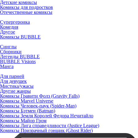
Детские комиксы
Комиксы для подростков
Отечественные комиксы
Супергероика
Комедия
Другое
Комиксы BUBBLE
Синглы
Сборники
Легенды BUBBLE
BUBBLE Visions
Манга
Для парней
Для девушек
Мистика/ужасы
Другие жанры
Комиксы Гравити Фолз (Gravity Falls)
Комиксы Marvel Universe
Комиксы Человек-паук (Spider-Man)
Комиксы Бэтмен (Batman)
Комиксы Земля Королей Федора Нечитайло
Комиксы Майор Гром
Комиксы Лига справедливости (Justice League)
Комиксы Призрачный гонщик (Ghost Rider)