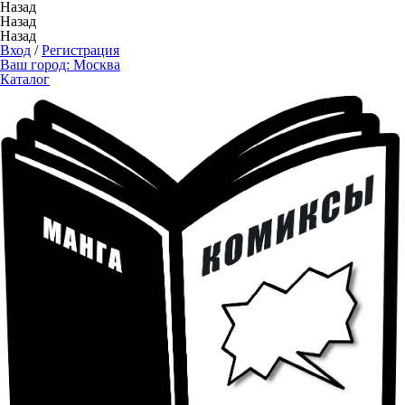
Назад
Назад
Назад
Вход
/
Регистрация
Ваш город:
Москва
Каталог