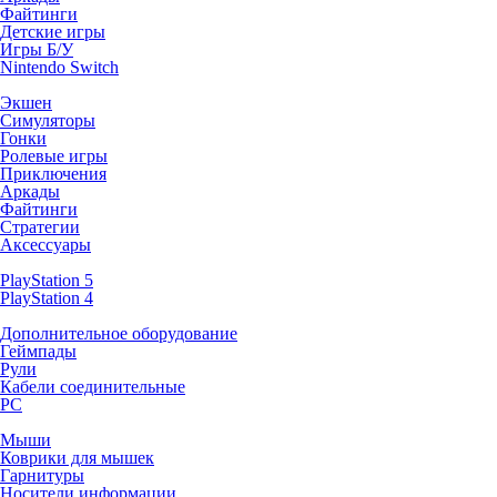
Файтинги
Детские игры
Игры Б/У
Nintendo Switch
Экшен
Симуляторы
Гонки
Ролевые игры
Приключения
Аркады
Файтинги
Стратегии
Аксессуары
PlayStation 5
PlayStation 4
Дополнительное оборудование
Геймпады
Рули
Кабели соединительные
PC
Мыши
Коврики для мышек
Гарнитуры
Носители информации