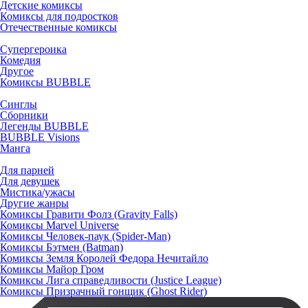
Детские комиксы
Комиксы для подростков
Отечественные комиксы
Супергероика
Комедия
Другое
Комиксы BUBBLE
Синглы
Сборники
Легенды BUBBLE
BUBBLE Visions
Манга
Для парней
Для девушек
Мистика/ужасы
Другие жанры
Комиксы Гравити Фолз (Gravity Falls)
Комиксы Marvel Universe
Комиксы Человек-паук (Spider-Man)
Комиксы Бэтмен (Batman)
Комиксы Земля Королей Федора Нечитайло
Комиксы Майор Гром
Комиксы Лига справедливости (Justice League)
Комиксы Призрачный гонщик (Ghost Rider)