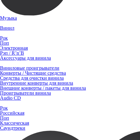
Музыка
Винил
Рок
Поп
Электронная
Рэп / R’n’B
Аксессуары для винила
Виниловые проигрыватели
Конверты / Чистящие средства
Средства для очистки винила
Внутренние конверты для винила
Внешние конверты / пакеты для винила
Проигрыватели винила
Audio CD
Рок
Российская
Поп
Классическая
Саундтреки