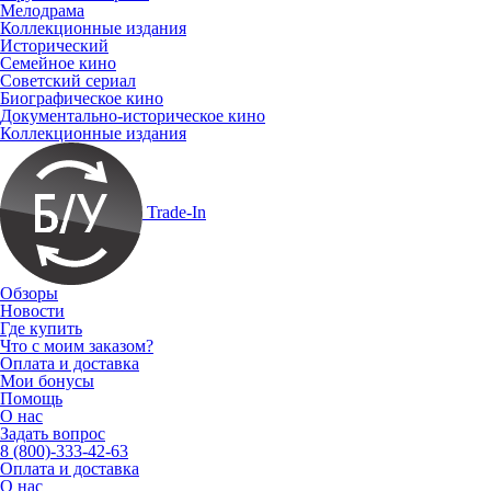
Мелодрама
Коллекционные издания
Исторический
Семейное кино
Советский сериал
Биографическое кино
Документально-историческое кино
Коллекционные издания
Trade-In
Обзоры
Новости
Где купить
Что с моим заказом?
Оплата и доставка
Мои бонусы
Помощь
О нас
Задать вопрос
8 (800)-333-42-63
Оплата и доставка
О нас