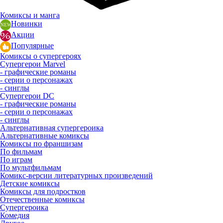
Комиксы и манга
Новинки
Акции
Популярные
Комиксы о супергероях
Супергерои Marvel
- графические романы
- серии о персонажах
- синглы
Супергерои DC
- графические романы
- серии о персонажах
- синглы
Альтернативная супергероика
Альтернативные комиксы
Комиксы по франшизам
По фильмам
По играм
По мультфильмам
Комикс-версии литературных произведений
Детские комиксы
Комиксы для подростков
Отечественные комиксы
Супергероика
Комедия