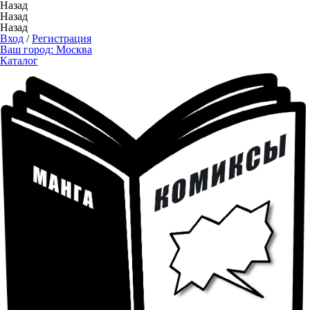
Назад
Назад
Назад
Вход
/
Регистрация
Ваш город:
Москва
Каталог