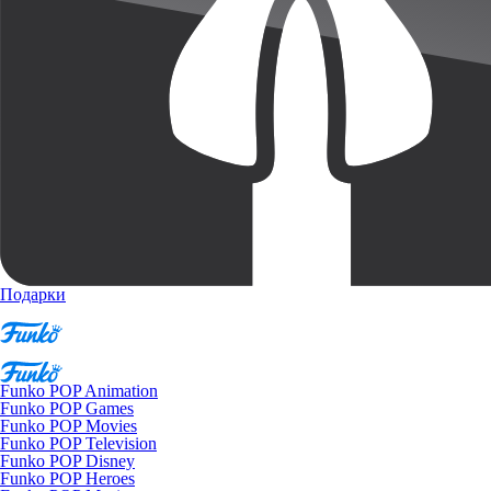
Подарки
Funko POP Animation
Funko POP Games
Funko POP Movies
Funko POP Television
Funko POP Disney
Funko POP Heroes