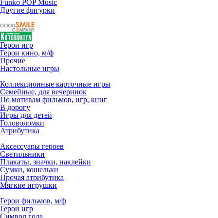
Funko POP Music
Другие фигурки
Герои игр
Герои кино, м/ф
Прочие
Настольные игры
Коллекционные карточные игры
Семейные, для вечеринок
По мотивам фильмов, игр, книг
В дорогу
Игры для детей
Головоломки
Атрибутика
Аксессуары героев
Светильники
Плакаты, значки, наклейки
Сумки, кошельки
Прочая атрибутика
Мягкие игрушки
Герои фильмов, м/ф
Герои игр
Символ года