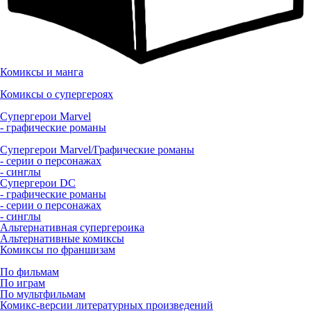
Комиксы и манга
Комиксы о супергероях
Супергерои Marvel
- графические романы
Супергерои Marvel/Графические романы
- серии о персонажах
- синглы
Супергерои DC
- графические романы
- серии о персонажах
- синглы
Альтернативная супергероика
Альтернативные комиксы
Комиксы по франшизам
По фильмам
По играм
По мультфильмам
Комикс-версии литературных произведений