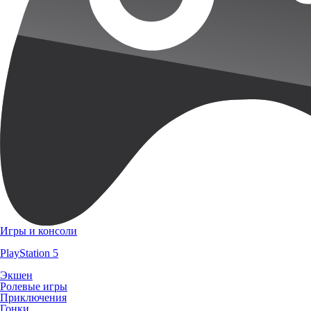
Игры и консоли
PlayStation 5
Экшен
Ролевые игры
Приключения
Гонки