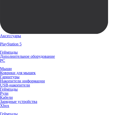
Аксессуары
PlayStation 5
Геймпады
Дополнительное оборудование
PC
Мыши
Коврики для мышек
Гарнитуры
Накопители информации
USB-накопители
Геймпады
Рули
Кабели
Зарядные устройства
Xbox
Геймпады