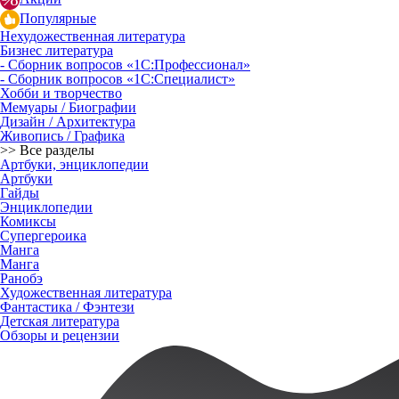
Популярные
Нехудожественная литература
Бизнес литература
- Сборник вопросов «1С:Профессионал»
- Сборник вопросов «1С:Специалист»
Хобби и творчество
Мемуары / Биографии
Дизайн / Архитектура
Живопись / Графика
>> Все разделы
Артбуки, энциклопедии
Артбуки
Гайды
Энциклопедии
Комиксы
Супергероика
Манга
Манга
Ранобэ
Художественная литература
Фантастика / Фэнтези
Детская литература
Обзоры и рецензии