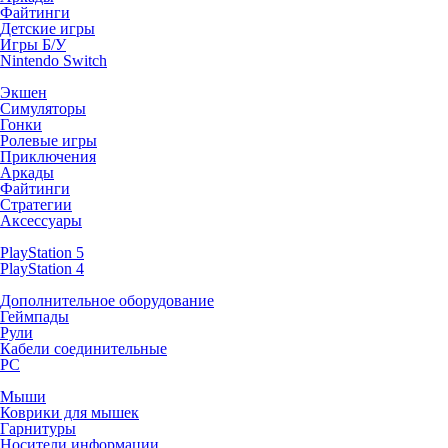
Файтинги
Детские игры
Игры Б/У
Nintendo Switch
Экшен
Симуляторы
Гонки
Ролевые игры
Приключения
Аркады
Файтинги
Стратегии
Аксессуары
PlayStation 5
PlayStation 4
Дополнительное оборудование
Геймпады
Рули
Кабели соединительные
PC
Мыши
Коврики для мышек
Гарнитуры
Носители информации