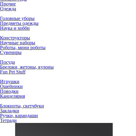
Прочие
Одежда
Головные уборы
Предметы одежды
Наука и хобби
Конструкторы
Научные наборы
Роботы, мини роботы
Сувениры
Посуда
Брелоки, жетоны, кулоны
Fun Pet Stuff
Игрушки
Ошейники
Поводки
Канцелярия
Блокноты, скетчбуки
Закладки
Ручки, карандаши
Тетради