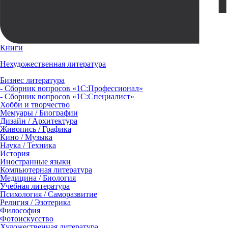
Книги
Нехудожественная литература
Бизнес литература
- Сборник вопросов «1С:Профессионал»
- Сборник вопросов «1С:Специалист»
Хобби и творчество
Мемуары / Биографии
Дизайн / Архитектура
Живопись / Графика
Кино / Музыка
Наука / Техника
История
Иностранные языки
Компьютерная литература
Медицина / Биология
Учебная литература
Психология / Саморазвитие
Религия / Эзотерика
Философия
Фотоискусство
Художественная литература