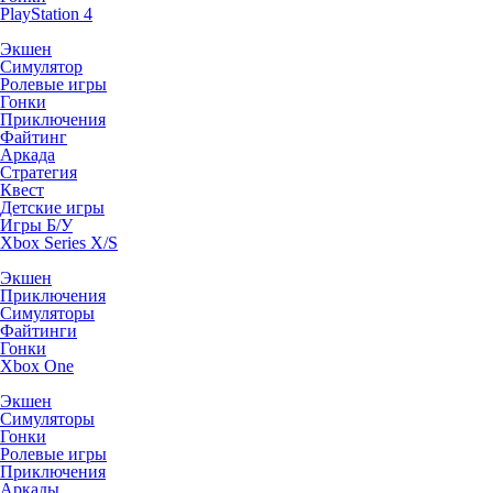
PlayStation 4
Экшен
Симулятор
Ролевые игры
Гонки
Приключения
Файтинг
Аркада
Стратегия
Квест
Детские игры
Игры Б/У
Xbox Series X/S
Экшен
Приключения
Симуляторы
Файтинги
Гонки
Xbox One
Экшен
Симуляторы
Гонки
Ролевые игры
Приключения
Аркады