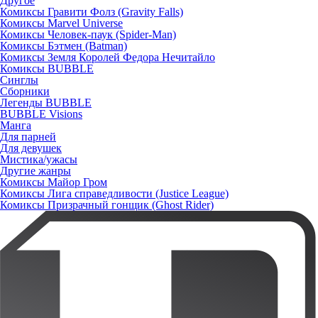
Другое
Комиксы Гравити Фолз (Gravity Falls)
Комиксы Marvel Universe
Комиксы Человек-паук (Spider-Man)
Комиксы Бэтмен (Batman)
Комиксы Земля Королей Федора Нечитайло
Комиксы BUBBLE
Синглы
Сборники
Легенды BUBBLE
BUBBLE Visions
Манга
Для парней
Для девушек
Мистика/ужасы
Другие жанры
Комиксы Майор Гром
Комиксы Лига справедливости (Justice League)
Комиксы Призрачный гонщик (Ghost Rider)