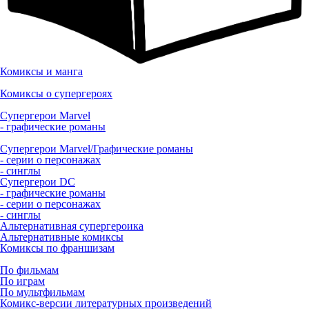
Комиксы и манга
Комиксы о супергероях
Супергерои Marvel
- графические романы
Супергерои Marvel/Графические романы
- серии о персонажах
- синглы
Супергерои DC
- графические романы
- серии о персонажах
- синглы
Альтернативная супергероика
Альтернативные комиксы
Комиксы по франшизам
По фильмам
По играм
По мультфильмам
Комикс-версии литературных произведений