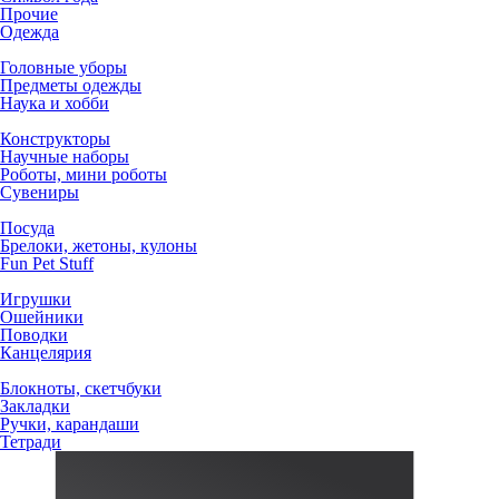
Прочие
Одежда
Головные уборы
Предметы одежды
Наука и хобби
Конструкторы
Научные наборы
Роботы, мини роботы
Сувениры
Посуда
Брелоки, жетоны, кулоны
Fun Pet Stuff
Игрушки
Ошейники
Поводки
Канцелярия
Блокноты, скетчбуки
Закладки
Ручки, карандаши
Тетради