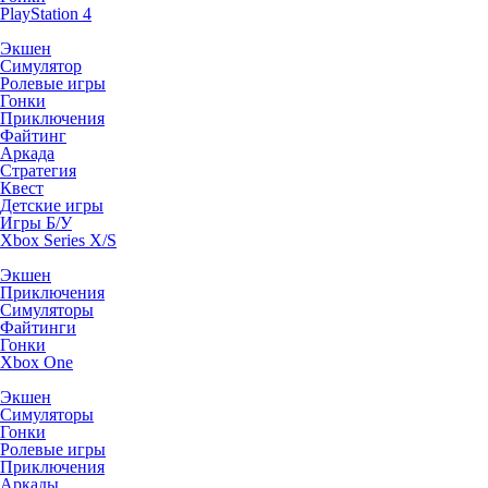
PlayStation 4
Экшен
Симулятор
Ролевые игры
Гонки
Приключения
Файтинг
Аркада
Стратегия
Квест
Детские игры
Игры Б/У
Xbox Series X/S
Экшен
Приключения
Симуляторы
Файтинги
Гонки
Xbox One
Экшен
Симуляторы
Гонки
Ролевые игры
Приключения
Аркады