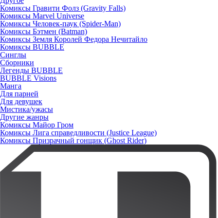
Другое
Комиксы Гравити Фолз (Gravity Falls)
Комиксы Marvel Universe
Комиксы Человек-паук (Spider-Man)
Комиксы Бэтмен (Batman)
Комиксы Земля Королей Федора Нечитайло
Комиксы BUBBLE
Синглы
Сборники
Легенды BUBBLE
BUBBLE Visions
Манга
Для парней
Для девушек
Мистика/ужасы
Другие жанры
Комиксы Майор Гром
Комиксы Лига справедливости (Justice League)
Комиксы Призрачный гонщик (Ghost Rider)