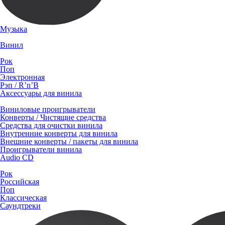
Музыка
Винил
Рок
Поп
Электронная
Рэп / R’n’B
Аксессуары для винила
Виниловые проигрыватели
Конверты / Чистящие средства
Средства для очистки винила
Внутренние конверты для винила
Внешние конверты / пакеты для винила
Проигрыватели винила
Audio CD
Рок
Российская
Поп
Классическая
Саундтреки