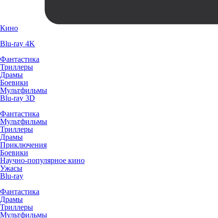
Кино
Blu-ray 4K
Фантастика
Триллеры
Драмы
Боевики
Мультфильмы
Blu-ray 3D
Фантастика
Мультфильмы
Триллеры
Драмы
Приключения
Боевики
Научно-популярное кино
Ужасы
Blu-ray
Фантастика
Драмы
Триллеры
Мультфильмы