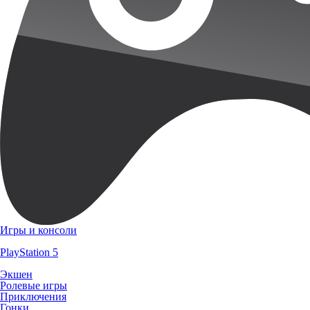
Игры и консоли
PlayStation 5
Экшен
Ролевые игры
Приключения
Гонки