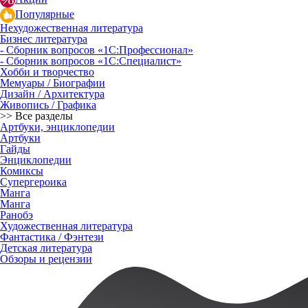
Популярные
Нехудожественная литература
Бизнес литература
- Сборник вопросов «1С:Профессионал»
- Сборник вопросов «1С:Специалист»
Хобби и творчество
Мемуары / Биографии
Дизайн / Архитектура
Живопись / Графика
>> Все разделы
Артбуки, энциклопедии
Артбуки
Гайды
Энциклопедии
Комиксы
Супергероика
Манга
Манга
Ранобэ
Художественная литература
Фантастика / Фэнтези
Детская литература
Обзоры и рецензии