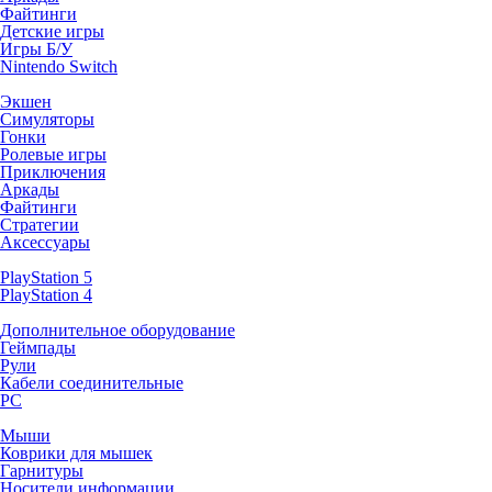
Файтинги
Детские игры
Игры Б/У
Nintendo Switch
Экшен
Симуляторы
Гонки
Ролевые игры
Приключения
Аркады
Файтинги
Стратегии
Аксессуары
PlayStation 5
PlayStation 4
Дополнительное оборудование
Геймпады
Рули
Кабели соединительные
PC
Мыши
Коврики для мышек
Гарнитуры
Носители информации