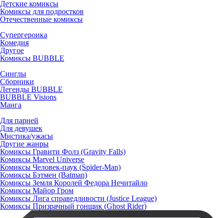
Детские комиксы
Комиксы для подростков
Отечественные комиксы
Супергероика
Комедия
Другое
Комиксы BUBBLE
Синглы
Сборники
Легенды BUBBLE
BUBBLE Visions
Манга
Для парней
Для девушек
Мистика/ужасы
Другие жанры
Комиксы Гравити Фолз (Gravity Falls)
Комиксы Marvel Universe
Комиксы Человек-паук (Spider-Man)
Комиксы Бэтмен (Batman)
Комиксы Земля Королей Федора Нечитайло
Комиксы Майор Гром
Комиксы Лига справедливости (Justice League)
Комиксы Призрачный гонщик (Ghost Rider)