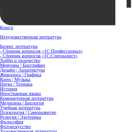
Книги
Нехудожественная литература
Бизнес литература
- Сборник вопросов «1С:Профессионал»
- Сборник вопросов «1С:Специалист»
Хобби и творчество
Мемуары / Биографии
Дизайн / Архитектура
Живопись / Графика
Кино / Музыка
Наука / Техника
История
Иностранные языки
Компьютерная литература
Медицина / Биология
Учебная литература
Психология / Саморазвитие
Религия / Эзотерика
Философия
Фотоискусство
Художественная литература