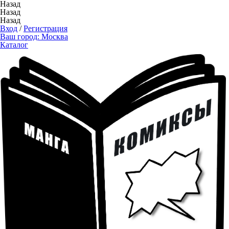
Назад
Назад
Назад
Вход
/
Регистрация
Ваш город:
Москва
Каталог