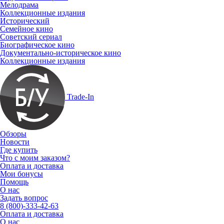
Мелодрама
Коллекционные издания
Исторический
Семейное кино
Советский сериал
Биографическое кино
Документально-историческое кино
Коллекционные издания
Trade-In
Обзоры
Новости
Где купить
Что с моим заказом?
Оплата и доставка
Мои бонусы
Помощь
О нас
Задать вопрос
8 (800)-333-42-63
Оплата и доставка
О нас