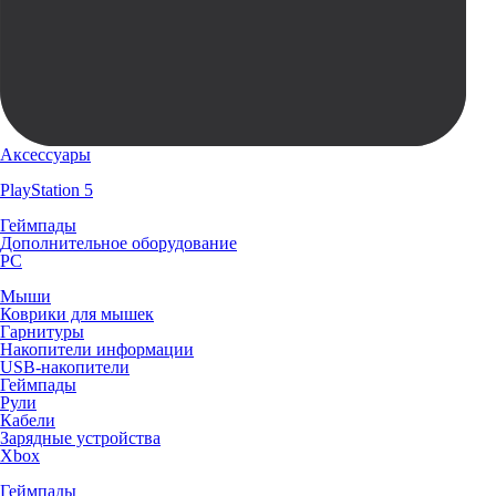
Аксессуары
PlayStation 5
Геймпады
Дополнительное оборудование
PC
Мыши
Коврики для мышек
Гарнитуры
Накопители информации
USB-накопители
Геймпады
Рули
Кабели
Зарядные устройства
Xbox
Геймпады