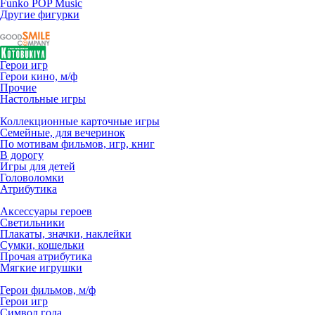
Funko POP Music
Другие фигурки
Герои игр
Герои кино, м/ф
Прочие
Настольные игры
Коллекционные карточные игры
Семейные, для вечеринок
По мотивам фильмов, игр, книг
В дорогу
Игры для детей
Головоломки
Атрибутика
Аксессуары героев
Светильники
Плакаты, значки, наклейки
Сумки, кошельки
Прочая атрибутика
Мягкие игрушки
Герои фильмов, м/ф
Герои игр
Символ года