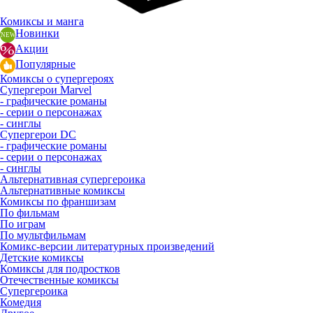
Комиксы и манга
Новинки
Акции
Популярные
Комиксы о супергероях
Супергерои Marvel
- графические романы
- серии о персонажах
- синглы
Супергерои DC
- графические романы
- серии о персонажах
- синглы
Альтернативная супергероика
Альтернативные комиксы
Комиксы по франшизам
По фильмам
По играм
По мультфильмам
Комикс-версии литературных произведений
Детские комиксы
Комиксы для подростков
Отечественные комиксы
Супергероика
Комедия