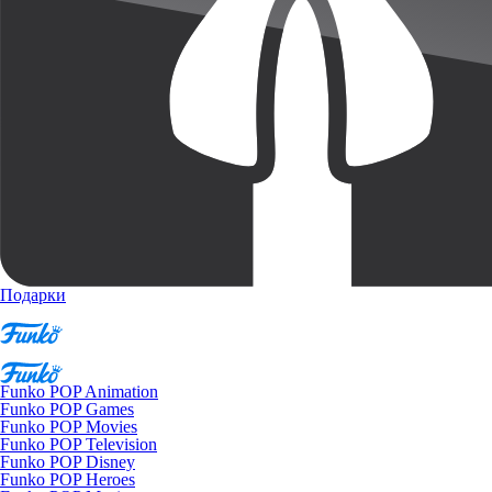
Подарки
Funko POP Animation
Funko POP Games
Funko POP Movies
Funko POP Television
Funko POP Disney
Funko POP Heroes