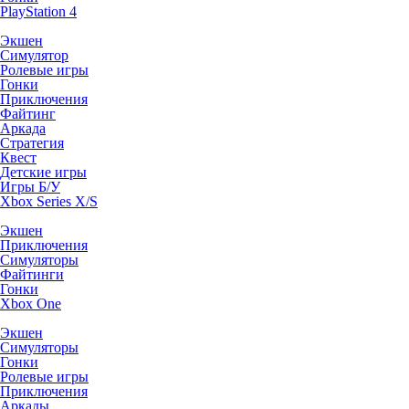
PlayStation 4
Экшен
Симулятор
Ролевые игры
Гонки
Приключения
Файтинг
Аркада
Стратегия
Квест
Детские игры
Игры Б/У
Xbox Series X/S
Экшен
Приключения
Симуляторы
Файтинги
Гонки
Xbox One
Экшен
Симуляторы
Гонки
Ролевые игры
Приключения
Аркады