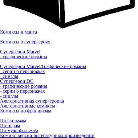
Комиксы и манга
Комиксы о супергероях
Супергерои Marvel
- графические романы
Супергерои Marvel/Графические романы
- серии о персонажах
- синглы
Супергерои DC
- графические романы
- серии о персонажах
- синглы
Альтернативная супергероика
Альтернативные комиксы
Комиксы по франшизам
По фильмам
По играм
По мультфильмам
Комикс-версии литературных произведений