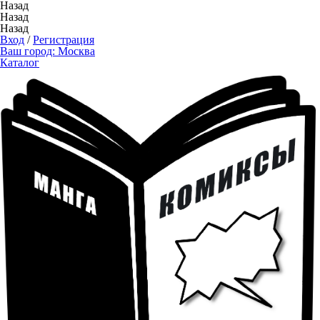
Назад
Назад
Назад
Вход
/
Регистрация
Ваш город:
Москва
Каталог