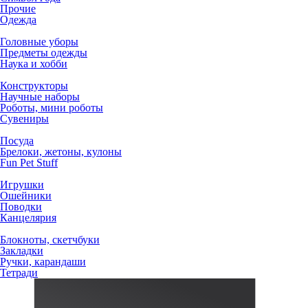
Прочие
Одежда
Головные уборы
Предметы одежды
Наука и хобби
Конструкторы
Научные наборы
Роботы, мини роботы
Сувениры
Посуда
Брелоки, жетоны, кулоны
Fun Pet Stuff
Игрушки
Ошейники
Поводки
Канцелярия
Блокноты, скетчбуки
Закладки
Ручки, карандаши
Тетради