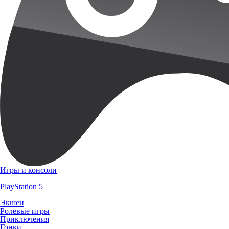
Игры и консоли
PlayStation 5
Экшен
Ролевые игры
Приключения
Гонки