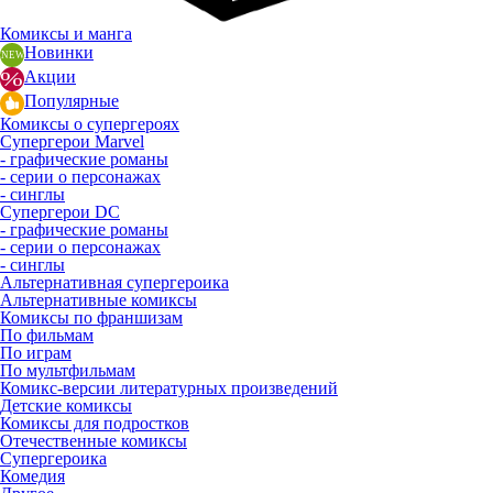
Комиксы и манга
Новинки
Акции
Популярные
Комиксы о супергероях
Супергерои Marvel
- графические романы
- серии о персонажах
- синглы
Супергерои DC
- графические романы
- серии о персонажах
- синглы
Альтернативная супергероика
Альтернативные комиксы
Комиксы по франшизам
По фильмам
По играм
По мультфильмам
Комикс-версии литературных произведений
Детские комиксы
Комиксы для подростков
Отечественные комиксы
Супергероика
Комедия