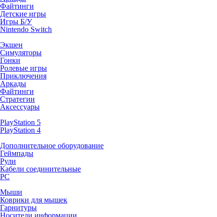
Файтинги
Детские игры
Игры Б/У
Nintendo Switch
Экшен
Симуляторы
Гонки
Ролевые игры
Приключения
Аркады
Файтинги
Стратегии
Аксессуары
PlayStation 5
PlayStation 4
Дополнительное оборудование
Геймпады
Рули
Кабели соединительные
PC
Мыши
Коврики для мышек
Гарнитуры
Носители информации