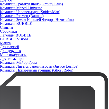
Другое
Комиксы Гравити Фолз (Gravity Falls)
Комиксы Marvel Universe
Комиксы Человек-паук (Spider-Man)
Комиксы Бэтмен (Batman)
Комиксы Земля Королей Федора Нечитайло
Комиксы BUBBLE
Синглы
Сборники
Легенды BUBBLE
BUBBLE Visions
Манга
Для парней
Для девушек
Мистика/ужасы
Другие жанры
Комиксы Майор Гром
Комиксы Лига справедливости (Justice League)
Комиксы Призрачный гонщик (Ghost Rider)