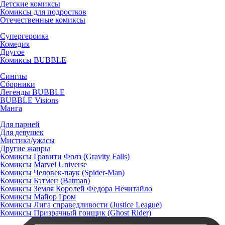
Детские комиксы
Комиксы для подростков
Отечественные комиксы
Супергероика
Комедия
Другое
Комиксы BUBBLE
Синглы
Сборники
Легенды BUBBLE
BUBBLE Visions
Манга
Для парней
Для девушек
Мистика/ужасы
Другие жанры
Комиксы Гравити Фолз (Gravity Falls)
Комиксы Marvel Universe
Комиксы Человек-паук (Spider-Man)
Комиксы Бэтмен (Batman)
Комиксы Земля Королей Федора Нечитайло
Комиксы Майор Гром
Комиксы Лига справедливости (Justice League)
Комиксы Призрачный гонщик (Ghost Rider)