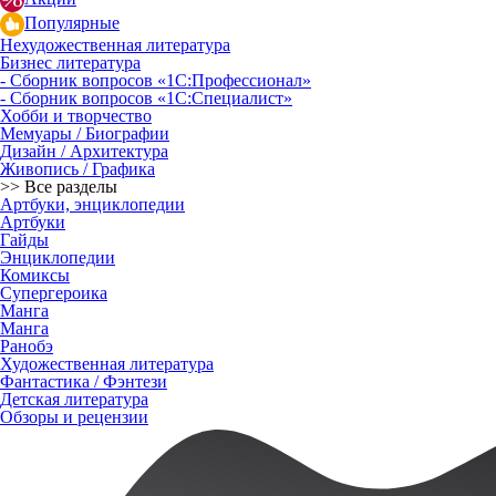
Популярные
Нехудожественная литература
Бизнес литература
- Сборник вопросов «1С:Профессионал»
- Сборник вопросов «1С:Специалист»
Хобби и творчество
Мемуары / Биографии
Дизайн / Архитектура
Живопись / Графика
>> Все разделы
Артбуки, энциклопедии
Артбуки
Гайды
Энциклопедии
Комиксы
Супергероика
Манга
Манга
Ранобэ
Художественная литература
Фантастика / Фэнтези
Детская литература
Обзоры и рецензии