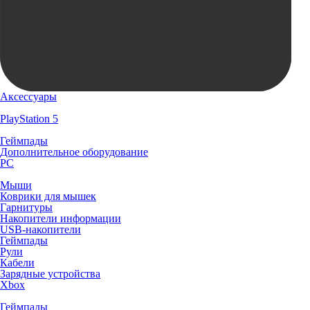
Аксессуары
PlayStation 5
Геймпады
Дополнительное оборудование
PC
Мыши
Коврики для мышек
Гарнитуры
Накопители информации
USB-накопители
Геймпады
Рули
Кабели
Зарядные устройства
Xbox
Геймпады