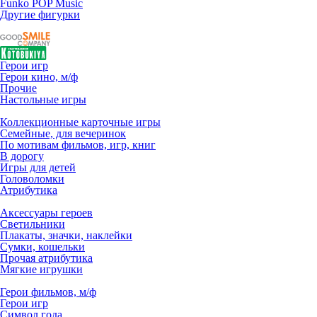
Funko POP Music
Другие фигурки
Герои игр
Герои кино, м/ф
Прочие
Настольные игры
Коллекционные карточные игры
Семейные, для вечеринок
По мотивам фильмов, игр, книг
В дорогу
Игры для детей
Головоломки
Атрибутика
Аксессуары героев
Светильники
Плакаты, значки, наклейки
Сумки, кошельки
Прочая атрибутика
Мягкие игрушки
Герои фильмов, м/ф
Герои игр
Символ года