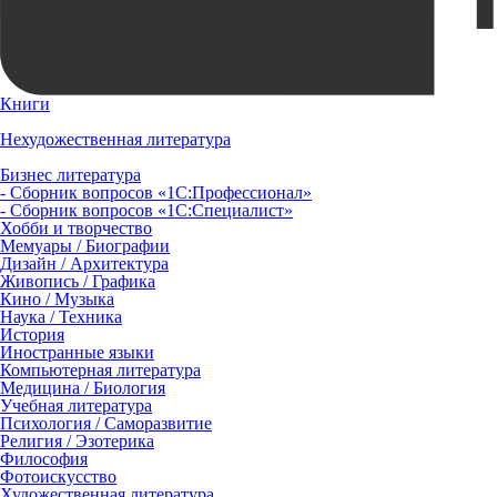
Книги
Нехудожественная литература
Бизнес литература
- Сборник вопросов «1С:Профессионал»
- Сборник вопросов «1С:Специалист»
Хобби и творчество
Мемуары / Биографии
Дизайн / Архитектура
Живопись / Графика
Кино / Музыка
Наука / Техника
История
Иностранные языки
Компьютерная литература
Медицина / Биология
Учебная литература
Психология / Саморазвитие
Религия / Эзотерика
Философия
Фотоискусство
Художественная литература