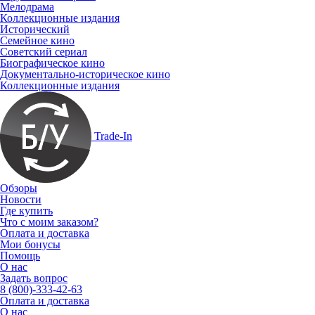
Мелодрама
Коллекционные издания
Исторический
Семейное кино
Советский сериал
Биографическое кино
Документально-историческое кино
Коллекционные издания
Trade-In
Обзоры
Новости
Где купить
Что с моим заказом?
Оплата и доставка
Мои бонусы
Помощь
О нас
Задать вопрос
8 (800)-333-42-63
Оплата и доставка
О нас