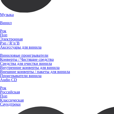
Музыка
Винил
Рок
Поп
Электронная
Рэп / R’n’B
Аксессуары для винила
Виниловые проигрыватели
Конверты / Чистящие средства
Средства для очистки винила
Внутренние конверты для винила
Внешние конверты / пакеты для винила
Проигрыватели винила
Audio CD
Рок
Российская
Поп
Классическая
Саундтреки