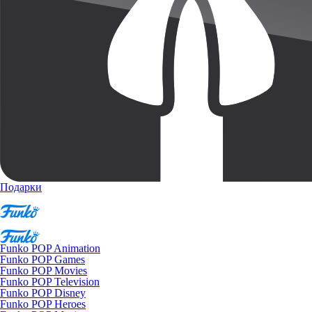
Подарки
Funko POP Animation
Funko POP Games
Funko POP Movies
Funko POP Television
Funko POP Disney
Funko POP Heroes