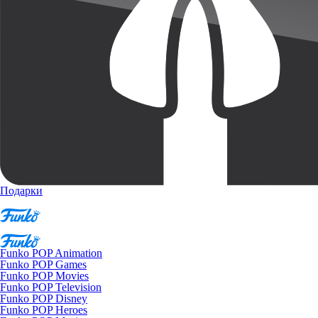
Подарки
Funko POP Animation
Funko POP Games
Funko POP Movies
Funko POP Television
Funko POP Disney
Funko POP Heroes