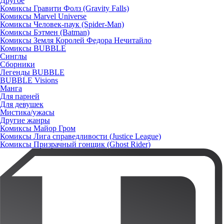
Другое
Комиксы Гравити Фолз (Gravity Falls)
Комиксы Marvel Universe
Комиксы Человек-паук (Spider-Man)
Комиксы Бэтмен (Batman)
Комиксы Земля Королей Федора Нечитайло
Комиксы BUBBLE
Синглы
Сборники
Легенды BUBBLE
BUBBLE Visions
Манга
Для парней
Для девушек
Мистика/ужасы
Другие жанры
Комиксы Майор Гром
Комиксы Лига справедливости (Justice League)
Комиксы Призрачный гонщик (Ghost Rider)