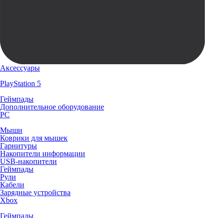
Аксессуары
PlayStation 5
Геймпады
Дополнительное оборудование
PC
Мыши
Коврики для мышек
Гарнитуры
Накопители информации
USB-накопители
Геймпады
Рули
Кабели
Зарядные устройства
Xbox
Геймпады