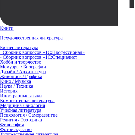
Книги
Нехудожественная литература
Бизнес литература
- Сборник вопросов «1С:Профессионал»
- Сборник вопросов «1С:Специалист»
Хобби и творчество
Мемуары / Биографии
Дизайн / Архитектура
Живопись / Графика
Кино / Музыка
Наука / Техника
История
Иностранные языки
Компьютерная литература
Медицина / Биология
Учебная литература
Психология / Саморазвитие
Религия / Эзотерика
Философия
Фотоискусство
Художественная литература