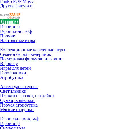
Funko POP Music
Другие фигурки
Герои игр
Герои кино, м/ф
Прочие
Настольные игры
Коллекционные карточные игры
Семейные, для вечеринок
По мотивам фильмов, игр, книг
В дорогу
Игры для детей
Головоломки
Атрибутика
Аксессуары героев
Светильники
Плакаты, значки, наклейки
Сумки, кошельки
Прочая атрибутика
Мягкие игрушки
Герои фильмов, м/ф
Герои игр
Символ года