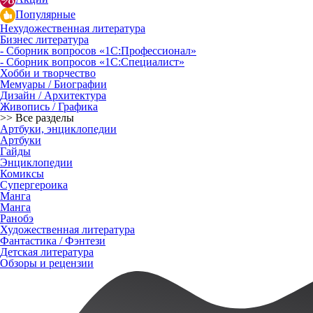
Популярные
Нехудожественная литература
Бизнес литература
- Сборник вопросов «1С:Профессионал»
- Сборник вопросов «1С:Специалист»
Хобби и творчество
Мемуары / Биографии
Дизайн / Архитектура
Живопись / Графика
>> Все разделы
Артбуки, энциклопедии
Артбуки
Гайды
Энциклопедии
Комиксы
Супергероика
Манга
Манга
Ранобэ
Художественная литература
Фантастика / Фэнтези
Детская литература
Обзоры и рецензии