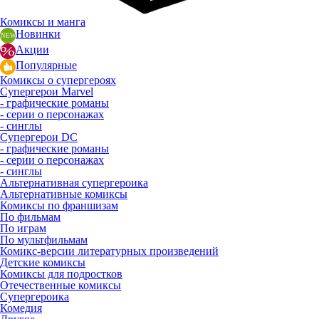
Комиксы и манга
Новинки
Акции
Популярные
Комиксы о супергероях
Супергерои Marvel
- графические романы
- серии о персонажах
- синглы
Супергерои DC
- графические романы
- серии о персонажах
- синглы
Альтернативная супергероика
Альтернативные комиксы
Комиксы по франшизам
По фильмам
По играм
По мультфильмам
Комикс-версии литературных произведений
Детские комиксы
Комиксы для подростков
Отечественные комиксы
Супергероика
Комедия