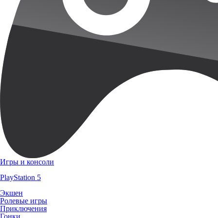
Игры и консоли
PlayStation 5
Экшен
Ролевые игры
Приключения
Гонки