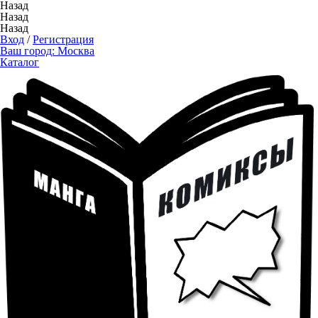
Назад
Назад
Назад
Вход
/
Регистрация
Ваш город:
Москва
Каталог