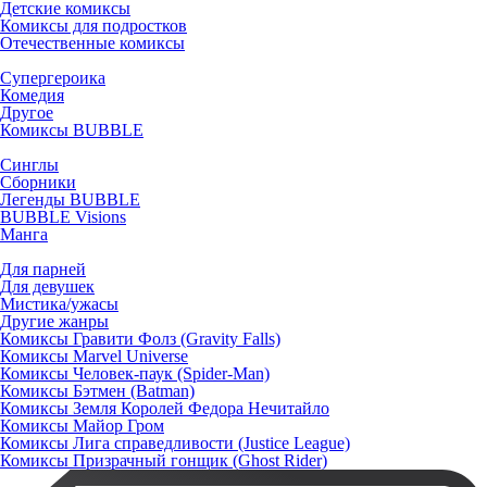
Детские комиксы
Комиксы для подростков
Отечественные комиксы
Супергероика
Комедия
Другое
Комиксы BUBBLE
Синглы
Сборники
Легенды BUBBLE
BUBBLE Visions
Манга
Для парней
Для девушек
Мистика/ужасы
Другие жанры
Комиксы Гравити Фолз (Gravity Falls)
Комиксы Marvel Universe
Комиксы Человек-паук (Spider-Man)
Комиксы Бэтмен (Batman)
Комиксы Земля Королей Федора Нечитайло
Комиксы Майор Гром
Комиксы Лига справедливости (Justice League)
Комиксы Призрачный гонщик (Ghost Rider)