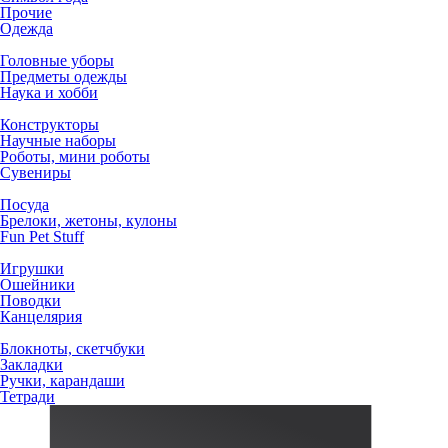
Прочие
Одежда
Головные уборы
Предметы одежды
Наука и хобби
Конструкторы
Научные наборы
Роботы, мини роботы
Сувениры
Посуда
Брелоки, жетоны, кулоны
Fun Pet Stuff
Игрушки
Ошейники
Поводки
Канцелярия
Блокноты, скетчбуки
Закладки
Ручки, карандаши
Тетради