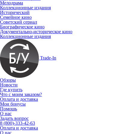
Мелодрама
Коллекционные издания
Исторический
Семейное кино
Советский сериал
Биографическое кино
Документально-историческое кино
Коллекционные издания
Trade-In
Обзоры
Новости
Где купить
Что с моим заказом?
Оплата и доставка
Мои бонусы
Помощь
О нас
Задать вопрос
8 (800)-333-42-63
Оплата и доставка
О нас