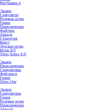
PlayStation 4
Экшен
Симулятор
Ролевые игры
Гонки
Приключения
Файтинг
Аркада
Стратегия
Квест
Детские игры
Игры Б/У
Xbox Series X/S
Экшен
Приключения
Симуляторы
Файтинги
Гонки
Xbox One
Экшен
Симуляторы
Гонки
Ролевые игры
Приключения
Аркады