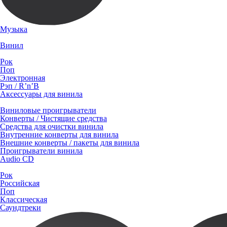
Музыка
Винил
Рок
Поп
Электронная
Рэп / R’n’B
Аксессуары для винила
Виниловые проигрыватели
Конверты / Чистящие средства
Средства для очистки винила
Внутренние конверты для винила
Внешние конверты / пакеты для винила
Проигрыватели винила
Audio CD
Рок
Российская
Поп
Классическая
Саундтреки