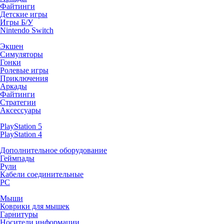
Файтинги
Детские игры
Игры Б/У
Nintendo Switch
Экшен
Симуляторы
Гонки
Ролевые игры
Приключения
Аркады
Файтинги
Стратегии
Аксессуары
PlayStation 5
PlayStation 4
Дополнительное оборудование
Геймпады
Рули
Кабели соединительные
PC
Мыши
Коврики для мышек
Гарнитуры
Носители информации