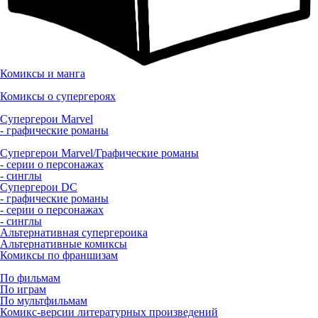
Комиксы и манга
Комиксы о супергероях
Супергерои Marvel
- графические романы
Супергерои Marvel/Графические романы
- серии о персонажах
- синглы
Супергерои DC
- графические романы
- серии о персонажах
- синглы
Альтернативная супергероика
Альтернативные комиксы
Комиксы по франшизам
По фильмам
По играм
По мультфильмам
Комикс-версии литературных произведений