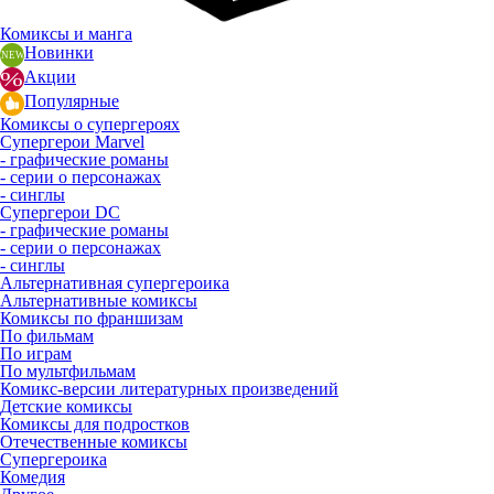
Комиксы и манга
Новинки
Акции
Популярные
Комиксы о супергероях
Супергерои Marvel
- графические романы
- серии о персонажах
- синглы
Супергерои DC
- графические романы
- серии о персонажах
- синглы
Альтернативная супергероика
Альтернативные комиксы
Комиксы по франшизам
По фильмам
По играм
По мультфильмам
Комикс-версии литературных произведений
Детские комиксы
Комиксы для подростков
Отечественные комиксы
Супергероика
Комедия