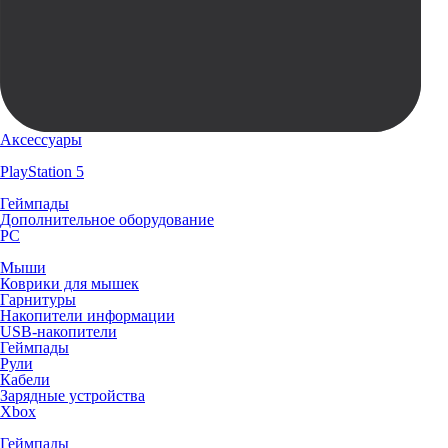
Аксессуары
PlayStation 5
Геймпады
Дополнительное оборудование
PC
Мыши
Коврики для мышек
Гарнитуры
Накопители информации
USB-накопители
Геймпады
Рули
Кабели
Зарядные устройства
Xbox
Геймпады