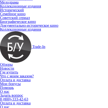
Мелодрама
Коллекционные издания
Исторический
Семейное кино
Советский сериал
Биографическое кино
Документально-историческое кино
Коллекционные издания
Trade-In
Обзоры
Новости
Где купить
Что с моим заказом?
Оплата и доставка
Мои бонусы
Помощь
О нас
Задать вопрос
8 (800)-333-42-63
Оплата и доставка
О нас