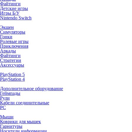
Файтинги
Детские игры
Игры Б/У
Nintendo Switch
Экшен
Симуляторы
Гонки
Ролевые игры
Приключения
Аркады
Файтинги
Стратегии
Аксессуары
PlayStation 5
PlayStation 4
Дополнительное оборудование
Геймпады
Рули
Кабели соединительные
PC
Мыши
Коврики для мышек
Гарнитуры
Носители информации