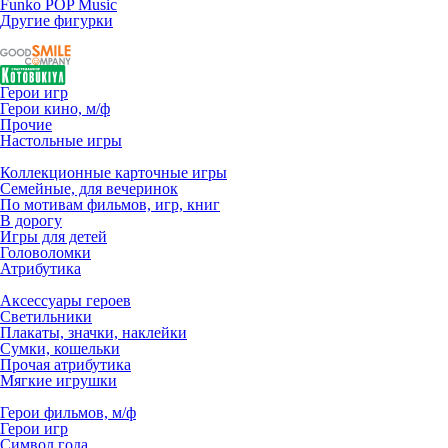
Funko POP Music
Другие фигурки
Герои игр
Герои кино, м/ф
Прочие
Настольные игры
Коллекционные карточные игры
Семейные, для вечеринок
По мотивам фильмов, игр, книг
В дорогу
Игры для детей
Головоломки
Атрибутика
Аксессуары героев
Светильники
Плакаты, значки, наклейки
Сумки, кошельки
Прочая атрибутика
Мягкие игрушки
Герои фильмов, м/ф
Герои игр
Символ года