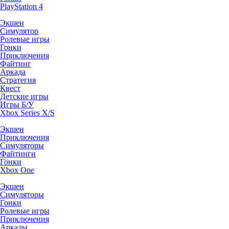
PlayStation 4
Экшен
Симулятор
Ролевые игры
Гонки
Приключения
Файтинг
Аркада
Стратегия
Квест
Детские игры
Игры Б/У
Xbox Series X/S
Экшен
Приключения
Симуляторы
Файтинги
Гонки
Xbox One
Экшен
Симуляторы
Гонки
Ролевые игры
Приключения
Аркады