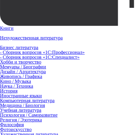
Книги
Нехудожественная литература
Бизнес литература
- Сборник вопросов «1С:Профессионал»
- Сборник вопросов «1С:Специалист»
Хобби и творчество
Мемуары / Биографии
Дизайн / Архитектура
Живопись / Графика
Кино / Музыка
Наука / Техника
История
Иностранные языки
Компьютерная литература
Медицина / Биология
Учебная литература
Психология / Саморазвитие
Религия / Эзотерика
Философия
Фотоискусство
Художественная литература