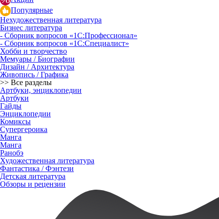
Популярные
Нехудожественная литература
Бизнес литература
- Сборник вопросов «1С:Профессионал»
- Сборник вопросов «1С:Специалист»
Хобби и творчество
Мемуары / Биографии
Дизайн / Архитектура
Живопись / Графика
>> Все разделы
Артбуки, энциклопедии
Артбуки
Гайды
Энциклопедии
Комиксы
Супергероика
Манга
Манга
Ранобэ
Художественная литература
Фантастика / Фэнтези
Детская литература
Обзоры и рецензии