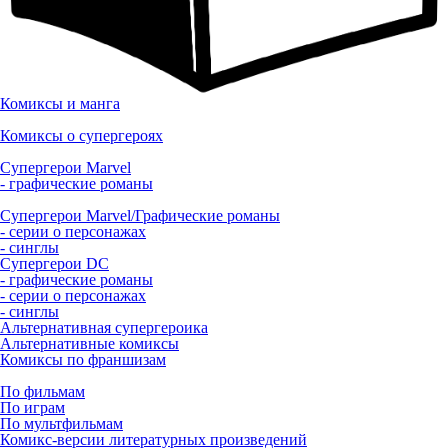
Комиксы и манга
Комиксы о супергероях
Супергерои Marvel
- графические романы
Супергерои Marvel/Графические романы
- серии о персонажах
- синглы
Супергерои DC
- графические романы
- серии о персонажах
- синглы
Альтернативная супергероика
Альтернативные комиксы
Комиксы по франшизам
По фильмам
По играм
По мультфильмам
Комикс-версии литературных произведений