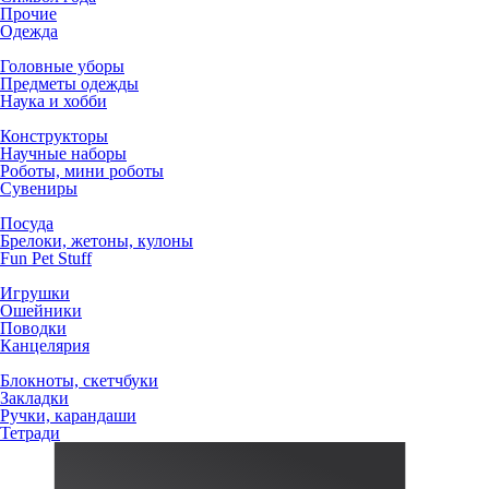
Прочие
Одежда
Головные уборы
Предметы одежды
Наука и хобби
Конструкторы
Научные наборы
Роботы, мини роботы
Сувениры
Посуда
Брелоки, жетоны, кулоны
Fun Pet Stuff
Игрушки
Ошейники
Поводки
Канцелярия
Блокноты, скетчбуки
Закладки
Ручки, карандаши
Тетради