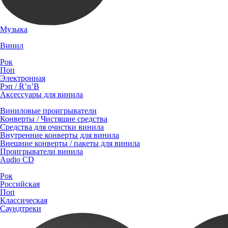
Музыка
Винил
Рок
Поп
Электронная
Рэп / R’n’B
Аксессуары для винила
Виниловые проигрыватели
Конверты / Чистящие средства
Средства для очистки винила
Внутренние конверты для винила
Внешние конверты / пакеты для винила
Проигрыватели винила
Audio CD
Рок
Российская
Поп
Классическая
Саундтреки