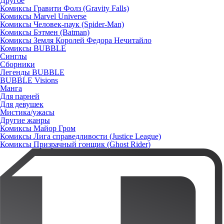
Другое
Комиксы Гравити Фолз (Gravity Falls)
Комиксы Marvel Universe
Комиксы Человек-паук (Spider-Man)
Комиксы Бэтмен (Batman)
Комиксы Земля Королей Федора Нечитайло
Комиксы BUBBLE
Синглы
Сборники
Легенды BUBBLE
BUBBLE Visions
Манга
Для парней
Для девушек
Мистика/ужасы
Другие жанры
Комиксы Майор Гром
Комиксы Лига справедливости (Justice League)
Комиксы Призрачный гонщик (Ghost Rider)