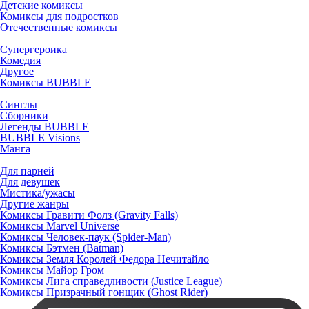
Детские комиксы
Комиксы для подростков
Отечественные комиксы
Супергероика
Комедия
Другое
Комиксы BUBBLE
Синглы
Сборники
Легенды BUBBLE
BUBBLE Visions
Манга
Для парней
Для девушек
Мистика/ужасы
Другие жанры
Комиксы Гравити Фолз (Gravity Falls)
Комиксы Marvel Universe
Комиксы Человек-паук (Spider-Man)
Комиксы Бэтмен (Batman)
Комиксы Земля Королей Федора Нечитайло
Комиксы Майор Гром
Комиксы Лига справедливости (Justice League)
Комиксы Призрачный гонщик (Ghost Rider)