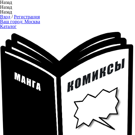
Назад
Назад
Назад
Вход
/
Регистрация
Ваш город:
Москва
Каталог