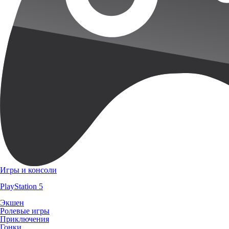
Игры и консоли
PlayStation 5
Экшен
Ролевые игры
Приключения
Гонки