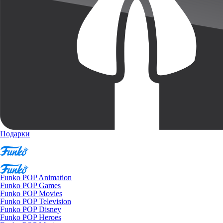
Подарки
Funko POP Animation
Funko POP Games
Funko POP Movies
Funko POP Television
Funko POP Disney
Funko POP Heroes