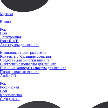
Музыка
Винил
Рок
Поп
Электронная
Рэп / R’n’B
Аксессуары для винила
Виниловые проигрыватели
Конверты / Чистящие средства
Средства для очистки винила
Внутренние конверты для винила
Внешние конверты / пакеты для винила
Проигрыватели винила
Audio CD
Рок
Российская
Поп
Классическая
Саундтреки