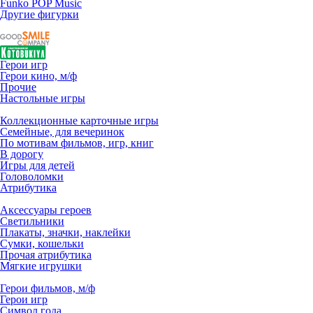
Funko POP Music
Другие фигурки
Герои игр
Герои кино, м/ф
Прочие
Настольные игры
Коллекционные карточные игры
Семейные, для вечеринок
По мотивам фильмов, игр, книг
В дорогу
Игры для детей
Головоломки
Атрибутика
Аксессуары героев
Светильники
Плакаты, значки, наклейки
Сумки, кошельки
Прочая атрибутика
Мягкие игрушки
Герои фильмов, м/ф
Герои игр
Символ года