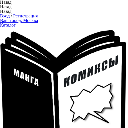
Назад
Назад
Назад
Вход
/
Регистрация
Ваш город:
Москва
Каталог