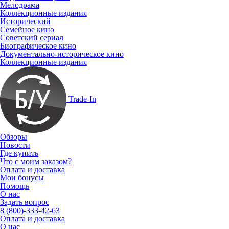
Мелодрама
Коллекционные издания
Исторический
Семейное кино
Советский сериал
Биографическое кино
Документально-историческое кино
Коллекционные издания
Trade-In
Обзоры
Новости
Где купить
Что с моим заказом?
Оплата и доставка
Мои бонусы
Помощь
О нас
Задать вопрос
8 (800)-333-42-63
Оплата и доставка
О нас