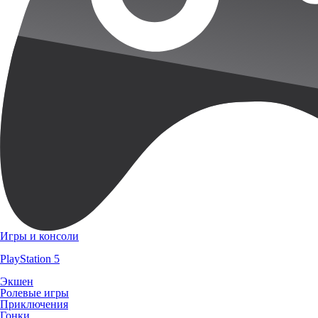
Игры и консоли
PlayStation 5
Экшен
Ролевые игры
Приключения
Гонки