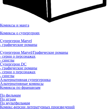
Комиксы и манга
Комиксы о супергероях
Супергерои Marvel
- графические романы
Супергерои Marvel/Графические романы
- серии о персонажах
- синглы
Супергерои DC
- графические романы
- серии о персонажах
- синглы
Альтернативная супергероика
Альтернативные комиксы
Комиксы по франшизам
По фильмам
По играм
По мультфильмам
Комикс-версии литературных произведений