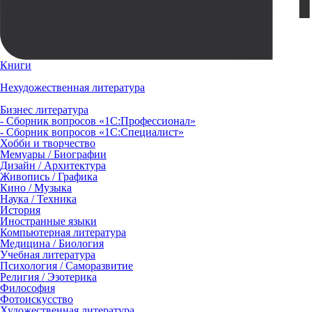
Книги
Нехудожественная литература
Бизнес литература
- Сборник вопросов «1С:Профессионал»
- Сборник вопросов «1С:Специалист»
Хобби и творчество
Мемуары / Биографии
Дизайн / Архитектура
Живопись / Графика
Кино / Музыка
Наука / Техника
История
Иностранные языки
Компьютерная литература
Медицина / Биология
Учебная литература
Психология / Саморазвитие
Религия / Эзотерика
Философия
Фотоискусство
Художественная литература