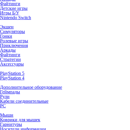
Файтинги
Детские игры
Игры Б/У
Nintendo Switch
Экшен
Симуляторы
Гонки
Ролевые игры
Приключения
Аркады
Файтинги
Стратегии
Аксессуары
PlayStation 5
PlayStation 4
Дополнительное оборудование
Геймпады
Рули
Кабели соединительные
PC
Мыши
Коврики для мышек
Гарнитуры
Носители информации