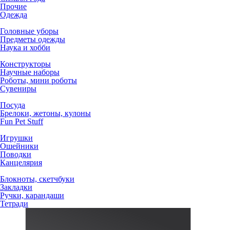
Прочие
Одежда
Головные уборы
Предметы одежды
Наука и хобби
Конструкторы
Научные наборы
Роботы, мини роботы
Сувениры
Посуда
Брелоки, жетоны, кулоны
Fun Pet Stuff
Игрушки
Ошейники
Поводки
Канцелярия
Блокноты, скетчбуки
Закладки
Ручки, карандаши
Тетради