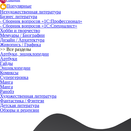
Популярные
Нехудожественная литература
Бизнес литература
- Сборник вопросов «1С:Профессионал»
- Сборник вопросов «1С:Специалист»
Хобби и творчество
Мемуары / Биографии
Дизайн / Архитектура
Живопись / Графика
>> Все разделы
Артбуки, энциклопедии
Артбуки
Гайды
Энциклопедии
Комиксы
Супергероика
Манга
Манга
Ранобэ
Художественная литература
Фантастика / Фэнтези
Детская литература
Обзоры и рецензии