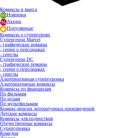
Комиксы и манга
Новинки
Акции
Популярные
Комиксы о супергероях
Супергерои Marvel
- графические романы
- серии о персонажах
- синглы
Супергерои DC
- графические романы
- серии о персонажах
- синглы
Альтернативная супергероика
Альтернативные комиксы
Комиксы по франшизам
По фильмам
По играм
По мультфильмам
Комикс-версии литературных произведений
Детские комиксы
Комиксы для подростков
Отечественные комиксы
Супергероика
Комедия