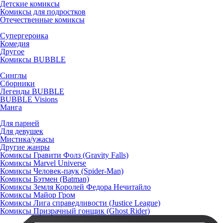
Детские комиксы
Комиксы для подростков
Отечественные комиксы
Супергероика
Комедия
Другое
Комиксы BUBBLE
Синглы
Сборники
Легенды BUBBLE
BUBBLE Visions
Манга
Для парней
Для девушек
Мистика/ужасы
Другие жанры
Комиксы Гравити Фолз (Gravity Falls)
Комиксы Marvel Universe
Комиксы Человек-паук (Spider-Man)
Комиксы Бэтмен (Batman)
Комиксы Земля Королей Федора Нечитайло
Комиксы Майор Гром
Комиксы Лига справедливости (Justice League)
Комиксы Призрачный гонщик (Ghost Rider)