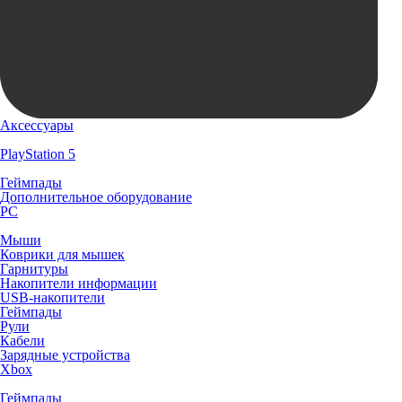
Аксессуары
PlayStation 5
Геймпады
Дополнительное оборудование
PC
Мыши
Коврики для мышек
Гарнитуры
Накопители информации
USB-накопители
Геймпады
Рули
Кабели
Зарядные устройства
Xbox
Геймпады