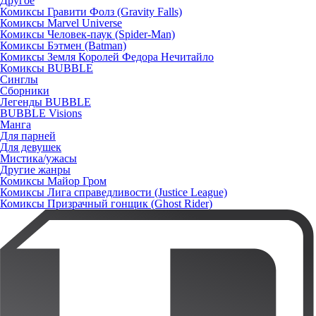
Другое
Комиксы Гравити Фолз (Gravity Falls)
Комиксы Marvel Universe
Комиксы Человек-паук (Spider-Man)
Комиксы Бэтмен (Batman)
Комиксы Земля Королей Федора Нечитайло
Комиксы BUBBLE
Синглы
Сборники
Легенды BUBBLE
BUBBLE Visions
Манга
Для парней
Для девушек
Мистика/ужасы
Другие жанры
Комиксы Майор Гром
Комиксы Лига справедливости (Justice League)
Комиксы Призрачный гонщик (Ghost Rider)