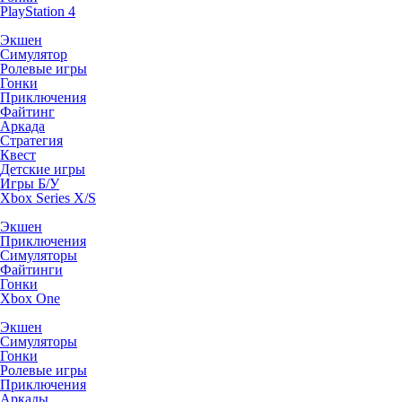
PlayStation 4
Экшен
Симулятор
Ролевые игры
Гонки
Приключения
Файтинг
Аркада
Стратегия
Квест
Детские игры
Игры Б/У
Xbox Series X/S
Экшен
Приключения
Симуляторы
Файтинги
Гонки
Xbox One
Экшен
Симуляторы
Гонки
Ролевые игры
Приключения
Аркады