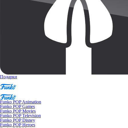
Подарки
Funko POP Animation
Funko POP Games
Funko POP Movies
Funko POP Television
Funko POP Disney
Funko POP Heroes