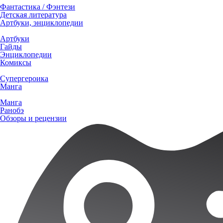
Фантастика / Фэнтези
Детская литература
Артбуки, энциклопедии
Артбуки
Гайды
Энциклопедии
Комиксы
Супергероика
Манга
Манга
Ранобэ
Обзоры и рецензии