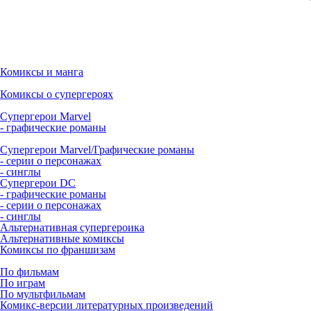
Комиксы и манга
Комиксы о супергероях
Супергерои Marvel
- графические романы
Супергерои Marvel/Графические романы
- серии о персонажах
- синглы
Супергерои DC
- графические романы
- серии о персонажах
- синглы
Альтернативная супергероика
Альтернативные комиксы
Комиксы по франшизам
По фильмам
По играм
По мультфильмам
Комикс-версии литературных произведений