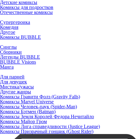
Детские комиксы
Комиксы для подростков
Отечественные комиксы
Супергероика
Комедия
Другое
Комиксы BUBBLE
Синглы
Сборники
Легенды BUBBLE
BUBBLE Visions
Манга
Для парней
Для девушек
Мистика/ужасы
Другие жанры
Комиксы Гравити Фолз (Gravity Falls)
Комиксы Marvel Universe
Комиксы Человек-паук (Spider-Man)
Комиксы Бэтмен (Batman)
Комиксы Земля Королей Федора Нечитайло
Комиксы Майор Гром
Комиксы Лига справедливости (Justice League)
Комиксы Призрачный гонщик (Ghost Rider)