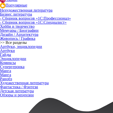
Популярные
Нехудожественная литература
Бизнес литература
- Сборник вопросов «1С:Профессионал»
- Сборник вопросов «1С:Специалист»
Хобби и творчество
Мемуары / Биографии
Дизайн / Архитектура
Живопись / Графика
>> Все разделы
Артбуки, энциклопедии
Артбуки
Гайды
Энциклопедии
Комиксы
Супергероика
Манга
Манга
Ранобэ
Художественная литература
Фантастика / Фэнтези
Детская литература
Обзоры и рецензии