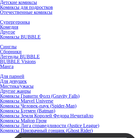
Детские комиксы
Комиксы для подростков
Отечественные комиксы
Супергероика
Комедия
Другое
Комиксы BUBBLE
Синглы
Сборники
Легенды BUBBLE
BUBBLE Visions
Манга
Для парней
Для девушек
Мистика/ужасы
Другие жанры
Комиксы Гравити Фолз (Gravity Falls)
Комиксы Marvel Universe
Комиксы Человек-паук (Spider-Man)
Комиксы Бэтмен (Batman)
Комиксы Земля Королей Федора Нечитайло
Комиксы Майор Гром
Комиксы Лига справедливости (Justice League)
Комиксы Призрачный гонщик (Ghost Rider)