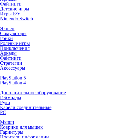
Файтинги
Детские игры
Игры Б/У
Nintendo Switch
Экшен
Симуляторы
Гонки
Ролевые игры
Приключения
Аркады
Файтинги
Стратегии
Аксессуары
PlayStation 5
PlayStation 4
Дополнительное оборудование
Геймпады
Рули
Кабели соединительные
PC
Мыши
Коврики для мышек
Гарнитуры
Носители информации