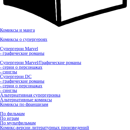
Комиксы и манга
Комиксы о супергероях
Супергерои Marvel
- графические романы
Супергерои Marvel/Графические романы
- серии о персонажах
- синглы
Супергерои DC
- графические романы
- серии о персонажах
- синглы
Альтернативная супергероика
Альтернативные комиксы
Комиксы по франшизам
По фильмам
По играм
По мультфильмам
Комикс-версии литературных произведений