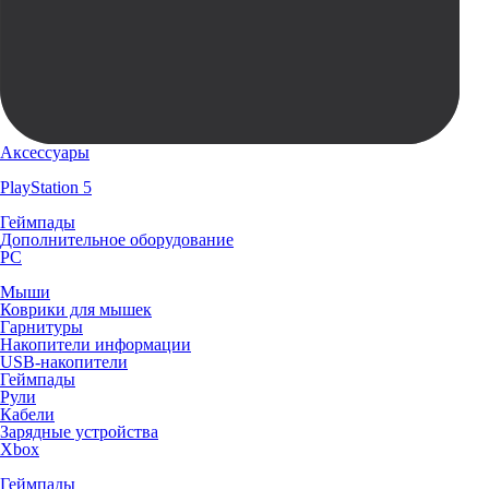
Аксессуары
PlayStation 5
Геймпады
Дополнительное оборудование
PC
Мыши
Коврики для мышек
Гарнитуры
Накопители информации
USB-накопители
Геймпады
Рули
Кабели
Зарядные устройства
Xbox
Геймпады