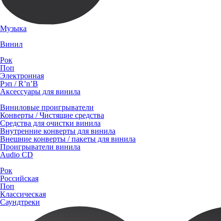
Музыка
Винил
Рок
Поп
Электронная
Рэп / R’n’B
Аксессуары для винила
Виниловые проигрыватели
Конверты / Чистящие средства
Средства для очистки винила
Внутренние конверты для винила
Внешние конверты / пакеты для винила
Проигрыватели винила
Audio CD
Рок
Российская
Поп
Классическая
Саундтреки