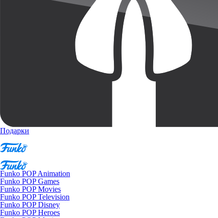
Подарки
Funko POP Animation
Funko POP Games
Funko POP Movies
Funko POP Television
Funko POP Disney
Funko POP Heroes