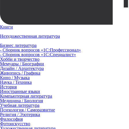
Книги
Нехудожественная литература
Бизнес литература
- Сборник вопросов «1С:Профессионал»
- Сборник вопросов «1С:Специалист»
Хобби и творчество
Мемуары / Биографии
Дизайн / Архитектура
Живопись / Графика
Кино / Музыка
Наука / Техника
История
Иностранные языки
Компьютерная литература
Медицина / Биология
Учебная литература
Психология / Саморазвитие
Религия / Эзотерика
Философия
Фотоискусство
Художественная литература