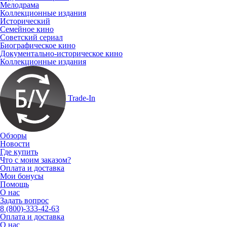
Мелодрама
Коллекционные издания
Исторический
Семейное кино
Советский сериал
Биографическое кино
Документально-историческое кино
Коллекционные издания
Trade-In
Обзоры
Новости
Где купить
Что с моим заказом?
Оплата и доставка
Мои бонусы
Помощь
О нас
Задать вопрос
8 (800)-333-42-63
Оплата и доставка
О нас