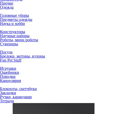
Прочие
Одежда
Головные уборы
Предметы одежды
Наука и хобби
Конструкторы
Научные наборы
Роботы, мини роботы
Сувениры
Посуда
Брелоки, жетоны, кулоны
Fun Pet Stuff
Игрушки
Ошейники
Поводки
Канцелярия
Блокноты, скетчбуки
Закладки
Ручки, карандаши
Тетради