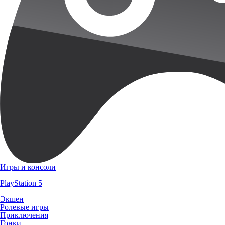
Игры и консоли
PlayStation 5
Экшен
Ролевые игры
Приключения
Гонки