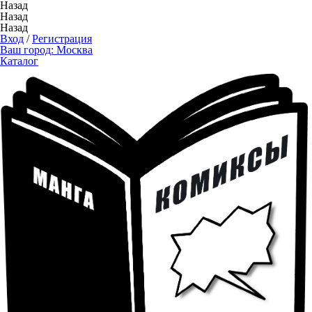
Назад
Назад
Назад
Вход
/
Регистрация
Ваш город:
Москва
Каталог