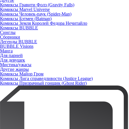
Другое
Комиксы Гравити Фолз (Gravity Falls)
Комиксы Marvel Universe
Комиксы Человек-паук (Spider-Man)
Комиксы Бэтмен (Batman)
Комиксы Земля Королей Федора Нечитайло
Комиксы BUBBLE
Синглы
Сборники
Легенды BUBBLE
BUBBLE Visions
Манга
Для парней
Для девушек
Мистика/ужасы
Другие жанры
Комиксы Майор Гром
Комиксы Лига справедливости (Justice League)
Комиксы Призрачный гонщик (Ghost Rider)