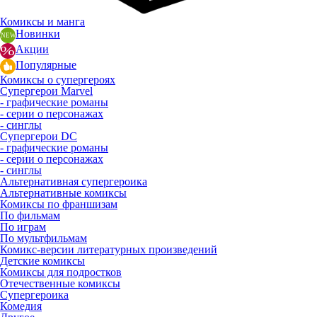
Комиксы и манга
Новинки
Акции
Популярные
Комиксы о супергероях
Супергерои Marvel
- графические романы
- серии о персонажах
- синглы
Супергерои DC
- графические романы
- серии о персонажах
- синглы
Альтернативная супергероика
Альтернативные комиксы
Комиксы по франшизам
По фильмам
По играм
По мультфильмам
Комикс-версии литературных произведений
Детские комиксы
Комиксы для подростков
Отечественные комиксы
Супергероика
Комедия