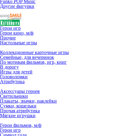
Funko POP Music
Другие фигурки
Герои игр
Герои кино, м/ф
Прочие
Настольные игры
Коллекционные карточные игры
Семейные, для вечеринок
По мотивам фильмов, игр, книг
В дорогу
Игры для детей
Головоломки
Атрибутика
Аксессуары героев
Светильники
Плакаты, значки, наклейки
Сумки, кошельки
Прочая атрибутика
Мягкие игрушки
Герои фильмов, м/ф
Герои игр
Символ года