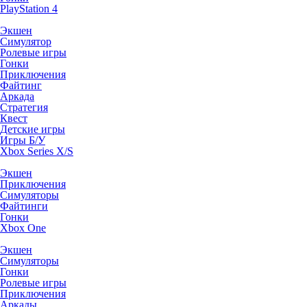
PlayStation 4
Экшен
Симулятор
Ролевые игры
Гонки
Приключения
Файтинг
Аркада
Стратегия
Квест
Детские игры
Игры Б/У
Xbox Series X/S
Экшен
Приключения
Симуляторы
Файтинги
Гонки
Xbox One
Экшен
Симуляторы
Гонки
Ролевые игры
Приключения
Аркады