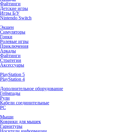
Файтинги
Детские игры
Игры Б/У
Nintendo Switch
Экшен
Симуляторы
Гонки
Ролевые игры
Приключения
Аркады
Файтинги
Стратегии
Аксессуары
PlayStation 5
PlayStation 4
Дополнительное оборудование
Геймпады
Рули
Кабели соединительные
PC
Мыши
Коврики для мышек
Гарнитуры
Носители информации