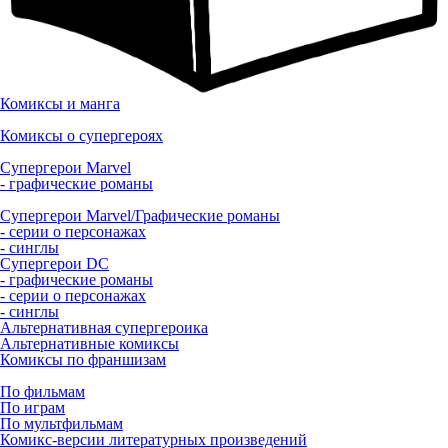
Комиксы и манга
Комиксы о супергероях
Супергерои Marvel
- графические романы
Супергерои Marvel/Графические романы
- серии о персонажах
- синглы
Супергерои DC
- графические романы
- серии о персонажах
- синглы
Альтернативная супергероика
Альтернативные комиксы
Комиксы по франшизам
По фильмам
По играм
По мультфильмам
Комикс-версии литературных произведений