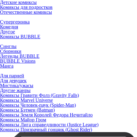
Детские комиксы
Комиксы для подростков
Отечественные комиксы
Супергероика
Комедия
Другое
Комиксы BUBBLE
Синглы
Сборники
Легенды BUBBLE
BUBBLE Visions
Манга
Для парней
Для девушек
Мистика/ужасы
Другие жанры
Комиксы Гравити Фолз (Gravity Falls)
Комиксы Marvel Universe
Комиксы Человек-паук (Spider-Man)
Комиксы Бэтмен (Batman)
Комиксы Земля Королей Федора Нечитайло
Комиксы Майор Гром
Комиксы Лига справедливости (Justice League)
Комиксы Призрачный гонщик (Ghost Rider)