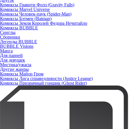
Другое
Комиксы Гравити Фолз (Gravity Falls)
Комиксы Marvel Universe
Комиксы Человек-паук (Spider-Man)
Комиксы Бэтмен (Batman)
Комиксы Земля Королей Федора Нечитайло
Комиксы BUBBLE
Синглы
Сборники
Легенды BUBBLE
BUBBLE Visions
Манга
Для парней
Для девушек
Мистика/ужасы
Другие жанры
Комиксы Майор Гром
Комиксы Лига справедливости (Justice League)
Комиксы Призрачный гонщик (Ghost Rider)