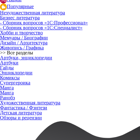
Популярные
Нехудожественная литература
Бизнес литература
- Сборник вопросов «1С:Профессионал»
- Сборник вопросов «1С:Специалист»
Хобби и творчество
Мемуары / Биографии
Дизайн / Архитектура
Живопись / Графика
>> Все разделы
Артбуки, энциклопедии
Артбуки
Гайды
Энциклопедии
Комиксы
Супергероика
Манга
Манга
Ранобэ
Художественная литература
Фантастика / Фэнтези
Детская литература
Обзоры и рецензии