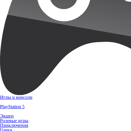
Игры и консоли
PlayStation 5
Экшен
Ролевые игры
Приключения
Гонки