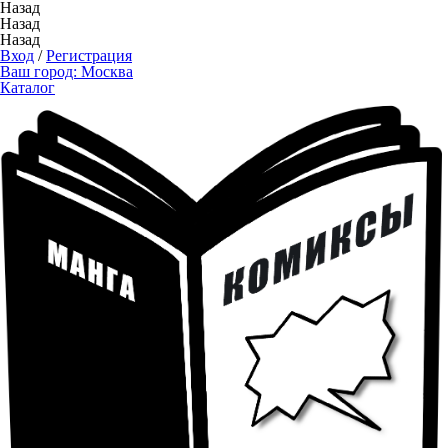
Назад
Назад
Назад
Вход
/
Регистрация
Ваш город:
Москва
Каталог