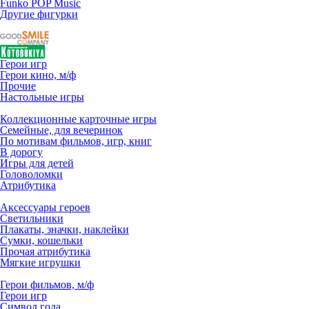
Funko POP Music
Другие фигурки
Герои игр
Герои кино, м/ф
Прочие
Настольные игры
Коллекционные карточные игры
Семейные, для вечеринок
По мотивам фильмов, игр, книг
В дорогу
Игры для детей
Головоломки
Атрибутика
Аксессуары героев
Светильники
Плакаты, значки, наклейки
Сумки, кошельки
Прочая атрибутика
Мягкие игрушки
Герои фильмов, м/ф
Герои игр
Символ года