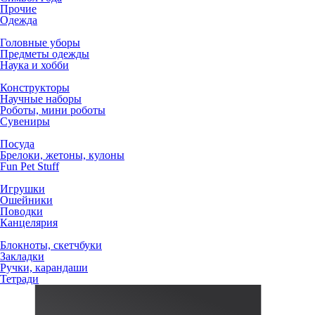
Прочие
Одежда
Головные уборы
Предметы одежды
Наука и хобби
Конструкторы
Научные наборы
Роботы, мини роботы
Сувениры
Посуда
Брелоки, жетоны, кулоны
Fun Pet Stuff
Игрушки
Ошейники
Поводки
Канцелярия
Блокноты, скетчбуки
Закладки
Ручки, карандаши
Тетради