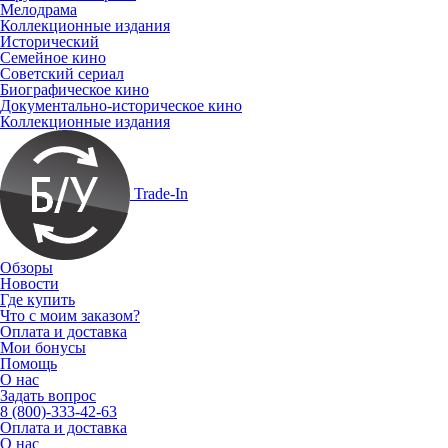
Мелодрама
Коллекционные издания
Исторический
Семейное кино
Советский сериал
Биографическое кино
Документально-историческое кино
Коллекционные издания
Trade-In
Обзоры
Новости
Где купить
Что с моим заказом?
Оплата и доставка
Мои бонусы
Помощь
О нас
Задать вопрос
8 (800)-333-42-63
Оплата и доставка
О нас