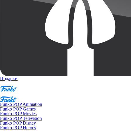
Подарки
Funko POP Animation
Funko POP Games
Funko POP Movies
Funko POP Television
Funko POP Disney
Funko POP Heroes