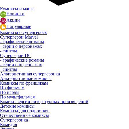
Комиксы и манга
Новинки
Акции
Популярные
Комиксы о супергероях
Супергерои Marvel
- графические романы
- серии о персонажах
- синглы
Супергерои DC
- графические романы
- серии о персонажах
- синглы
Альтернативная супергероика
Альтернативные комиксы
Комиксы по франшизам
По фильмам
По играм
По мультфильмам
Комикс-версии литературных произведений
Детские комиксы
Комиксы для подростков
Отечественные комиксы
Супергероика
Комедия