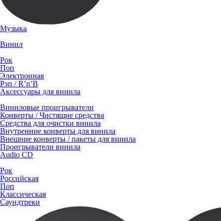
Музыка
Винил
Рок
Поп
Электронная
Рэп / R’n’B
Аксессуары для винила
Виниловые проигрыватели
Конверты / Чистящие средства
Средства для очистки винила
Внутренние конверты для винила
Внешние конверты / пакеты для винила
Проигрыватели винила
Audio CD
Рок
Российская
Поп
Классическая
Саундтреки