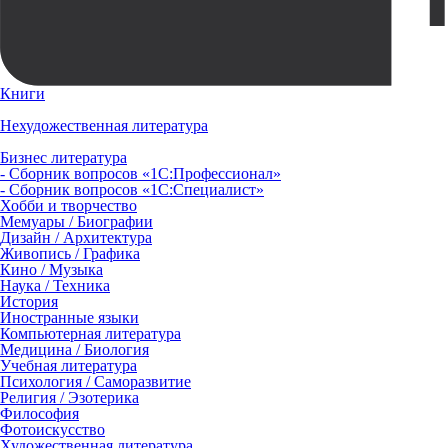
Книги
Нехудожественная литература
Бизнес литература
- Сборник вопросов «1С:Профессионал»
- Сборник вопросов «1С:Специалист»
Хобби и творчество
Мемуары / Биографии
Дизайн / Архитектура
Живопись / Графика
Кино / Музыка
Наука / Техника
История
Иностранные языки
Компьютерная литература
Медицина / Биология
Учебная литература
Психология / Саморазвитие
Религия / Эзотерика
Философия
Фотоискусство
Художественная литература