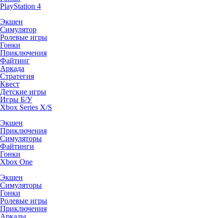
PlayStation 4
Экшен
Симулятор
Ролевые игры
Гонки
Приключения
Файтинг
Аркада
Стратегия
Квест
Детские игры
Игры Б/У
Xbox Series X/S
Экшен
Приключения
Симуляторы
Файтинги
Гонки
Xbox One
Экшен
Симуляторы
Гонки
Ролевые игры
Приключения
Аркады