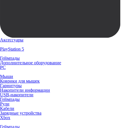
Аксессуары
PlayStation 5
Геймпады
Дополнительное оборудование
PC
Мыши
Коврики для мышек
Гарнитуры
Накопители информации
USB-накопители
Геймпады
Рули
Кабели
Зарядные устройства
Xbox
Геймпады