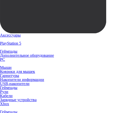
Аксессуары
PlayStation 5
Геймпады
Дополнительное оборудование
PC
Мыши
Коврики для мышек
Гарнитуры
Накопители информации
USB-накопители
Геймпады
Рули
Кабели
Зарядные устройства
Xbox
Геймпады