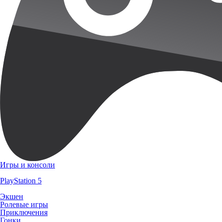
Игры и консоли
PlayStation 5
Экшен
Ролевые игры
Приключения
Гонки