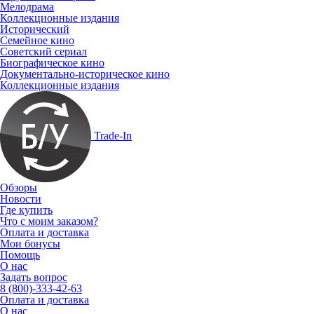
Мелодрама
Коллекционные издания
Исторический
Семейное кино
Советский сериал
Биографическое кино
Документально-историческое кино
Коллекционные издания
Trade-In
Обзоры
Новости
Где купить
Что с моим заказом?
Оплата и доставка
Мои бонусы
Помощь
О нас
Задать вопрос
8 (800)-333-42-63
Оплата и доставка
О нас