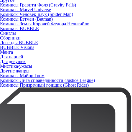
Другое
Комиксы Гравити Фолз (Gravity Falls)
Комиксы Marvel Universe
Комиксы Человек-паук (Spider-Man)
Комиксы Бэтмен (Batman)
Комиксы Земля Королей Федора Нечитайло
Комиксы BUBBLE
Синглы
Сборники
Легенды BUBBLE
BUBBLE Visions
Манга
Для парней
Для девушек
Мистика/ужасы
Другие жанры
Комиксы Майор Гром
Комиксы Лига справедливости (Justice League)
Комиксы Призрачный гонщик (Ghost Rider)