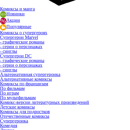
Комиксы и манга
Новинки
Акции
Популярные
Комиксы о супергероях
Супергерои Marvel
- графические романы
- серии о персонажах
- синглы
Супергерои DC
- графические романы
- серии о персонажах
- синглы
Альтернативная супергероика
Альтернативные комиксы
Комиксы по франшизам
По фильмам
По играм
По мультфильмам
Комикс-версии литературных произведений
Детские комиксы
Комиксы для подростков
Отечественные комиксы
Супергероика
Комедия