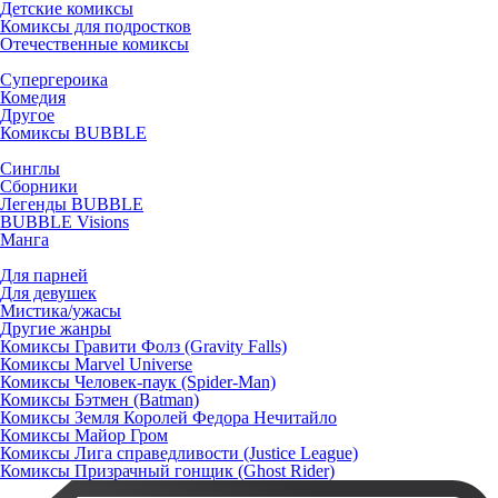
Детские комиксы
Комиксы для подростков
Отечественные комиксы
Супергероика
Комедия
Другое
Комиксы BUBBLE
Синглы
Сборники
Легенды BUBBLE
BUBBLE Visions
Манга
Для парней
Для девушек
Мистика/ужасы
Другие жанры
Комиксы Гравити Фолз (Gravity Falls)
Комиксы Marvel Universe
Комиксы Человек-паук (Spider-Man)
Комиксы Бэтмен (Batman)
Комиксы Земля Королей Федора Нечитайло
Комиксы Майор Гром
Комиксы Лига справедливости (Justice League)
Комиксы Призрачный гонщик (Ghost Rider)