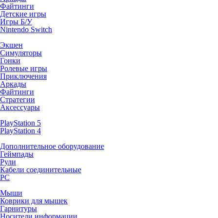
Файтинги
Детские игры
Игры Б/У
Nintendo Switch
Экшен
Симуляторы
Гонки
Ролевые игры
Приключения
Аркады
Файтинги
Стратегии
Аксессуары
PlayStation 5
PlayStation 4
Дополнительное оборудование
Геймпады
Рули
Кабели соединительные
PC
Мыши
Коврики для мышек
Гарнитуры
Носители информации