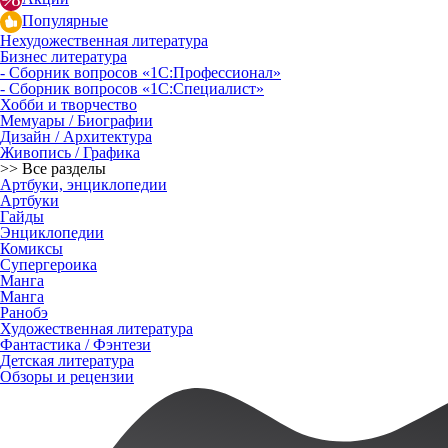
Популярные
Нехудожественная литература
Бизнес литература
- Сборник вопросов «1С:Профессионал»
- Сборник вопросов «1С:Специалист»
Хобби и творчество
Мемуары / Биографии
Дизайн / Архитектура
Живопись / Графика
>> Все разделы
Артбуки, энциклопедии
Артбуки
Гайды
Энциклопедии
Комиксы
Супергероика
Манга
Манга
Ранобэ
Художественная литература
Фантастика / Фэнтези
Детская литература
Обзоры и рецензии