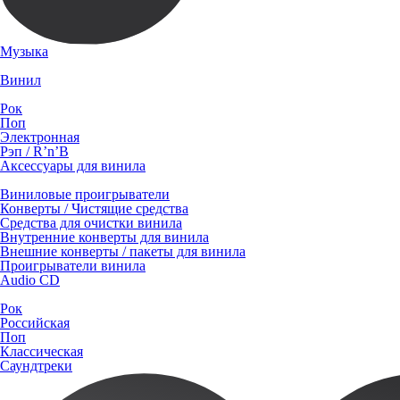
Музыка
Винил
Рок
Поп
Электронная
Рэп / R’n’B
Аксессуары для винила
Виниловые проигрыватели
Конверты / Чистящие средства
Средства для очистки винила
Внутренние конверты для винила
Внешние конверты / пакеты для винила
Проигрыватели винила
Audio CD
Рок
Российская
Поп
Классическая
Саундтреки