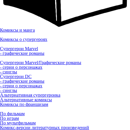
Комиксы и манга
Комиксы о супергероях
Супергерои Marvel
- графические романы
Супергерои Marvel/Графические романы
- серии о персонажах
- синглы
Супергерои DC
- графические романы
- серии о персонажах
- синглы
Альтернативная супергероика
Альтернативные комиксы
Комиксы по франшизам
По фильмам
По играм
По мультфильмам
Комикс-версии литературных произведений