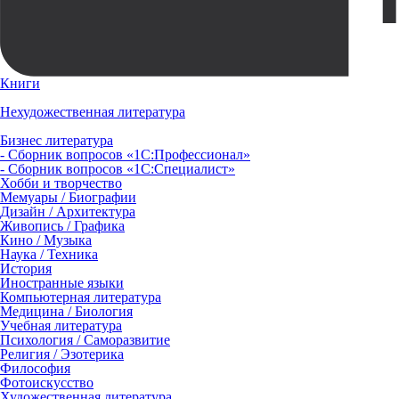
Книги
Нехудожественная литература
Бизнес литература
- Сборник вопросов «1С:Профессионал»
- Сборник вопросов «1С:Специалист»
Хобби и творчество
Мемуары / Биографии
Дизайн / Архитектура
Живопись / Графика
Кино / Музыка
Наука / Техника
История
Иностранные языки
Компьютерная литература
Медицина / Биология
Учебная литература
Психология / Саморазвитие
Религия / Эзотерика
Философия
Фотоискусство
Художественная литература