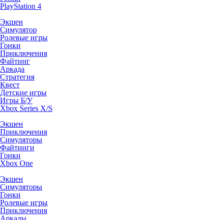
PlayStation 4
Экшен
Симулятор
Ролевые игры
Гонки
Приключения
Файтинг
Аркада
Стратегия
Квест
Детские игры
Игры Б/У
Xbox Series X/S
Экшен
Приключения
Симуляторы
Файтинги
Гонки
Xbox One
Экшен
Симуляторы
Гонки
Ролевые игры
Приключения
Аркады