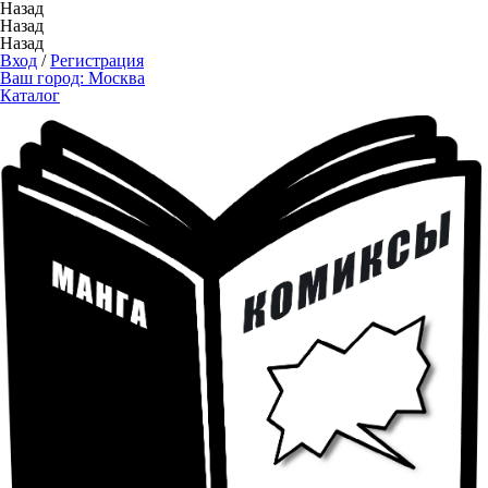
Назад
Назад
Назад
Вход
/
Регистрация
Ваш город:
Москва
Каталог