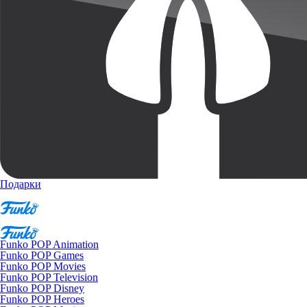
Подарки
Funko POP Animation
Funko POP Games
Funko POP Movies
Funko POP Television
Funko POP Disney
Funko POP Heroes