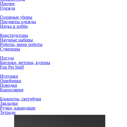
Прочие
Одежда
Головные уборы
Предметы одежды
Наука и хобби
Конструкторы
Научные наборы
Роботы, мини роботы
Сувениры
Посуда
Брелоки, жетоны, кулоны
Fun Pet Stuff
Игрушки
Ошейники
Поводки
Канцелярия
Блокноты, скетчбуки
Закладки
Ручки, карандаши
Тетради