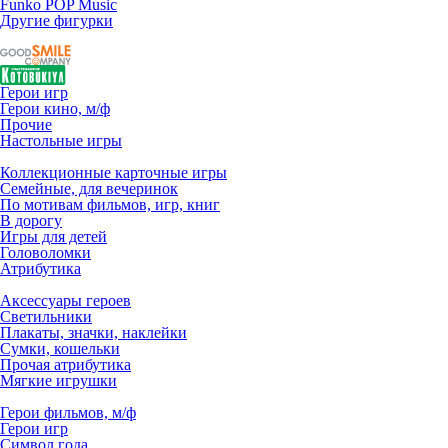
Funko POP Music
Другие фигурки
Герои игр
Герои кино, м/ф
Прочие
Настольные игры
Коллекционные карточные игры
Семейные, для вечеринок
По мотивам фильмов, игр, книг
В дорогу
Игры для детей
Головоломки
Атрибутика
Аксессуары героев
Светильники
Плакаты, значки, наклейки
Сумки, кошельки
Прочая атрибутика
Мягкие игрушки
Герои фильмов, м/ф
Герои игр
Символ года