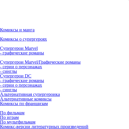
Комиксы и манга
Комиксы о супергероях
Супергерои Marvel
- графические романы
Супергерои Marvel/Графические романы
- серии о персонажах
- синглы
Супергерои DC
- графические романы
- серии о персонажах
- синглы
Альтернативная супергероика
Альтернативные комиксы
Комиксы по франшизам
По фильмам
По играм
По мультфильмам
Комикс-версии литературных произведений