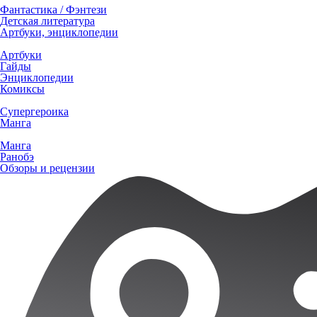
Фантастика / Фэнтези
Детская литература
Артбуки, энциклопедии
Артбуки
Гайды
Энциклопедии
Комиксы
Супергероика
Манга
Манга
Ранобэ
Обзоры и рецензии