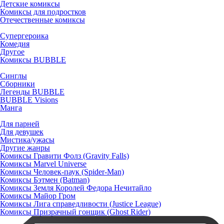
Детские комиксы
Комиксы для подростков
Отечественные комиксы
Супергероика
Комедия
Другое
Комиксы BUBBLE
Синглы
Сборники
Легенды BUBBLE
BUBBLE Visions
Манга
Для парней
Для девушек
Мистика/ужасы
Другие жанры
Комиксы Гравити Фолз (Gravity Falls)
Комиксы Marvel Universe
Комиксы Человек-паук (Spider-Man)
Комиксы Бэтмен (Batman)
Комиксы Земля Королей Федора Нечитайло
Комиксы Майор Гром
Комиксы Лига справедливости (Justice League)
Комиксы Призрачный гонщик (Ghost Rider)