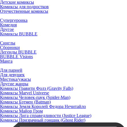
Детские комиксы
Комиксы для подростков
Отечественные комиксы
Супергероика
Комедия
Другое
Комиксы BUBBLE
Синглы
Сборники
Легенды BUBBLE
BUBBLE Visions
Манга
Для парней
Для девушек
Мистика/ужасы
Другие жанры
Комиксы Гравити Фолз (Gravity Falls)
Комиксы Marvel Universe
Комиксы Человек-паук (Spider-Man)
Комиксы Бэтмен (Batman)
Комиксы Земля Королей Федора Нечитайло
Комиксы Майор Гром
Комиксы Лига справедливости (Justice League)
Комиксы Призрачный гонщик (Ghost Rider)