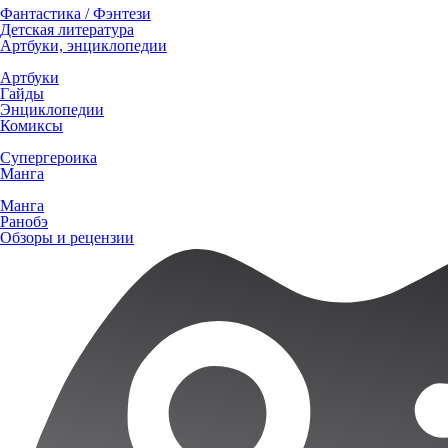
Фантастика / Фэнтези
Детская литература
Артбуки, энциклопедии
Артбуки
Гайды
Энциклопедии
Комиксы
Супергероика
Манга
Манга
Ранобэ
Обзоры и рецензии