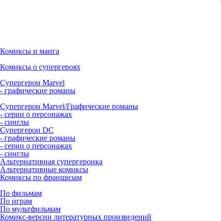
Комиксы и манга
Комиксы о супергероях
Супергерои Marvel
- графические романы
Супергерои Marvel/Графические романы
- серии о персонажах
- синглы
Супергерои DC
- графические романы
- серии о персонажах
- синглы
Альтернативная супергероика
Альтернативные комиксы
Комиксы по франшизам
По фильмам
По играм
По мультфильмам
Комикс-версии литературных произведений