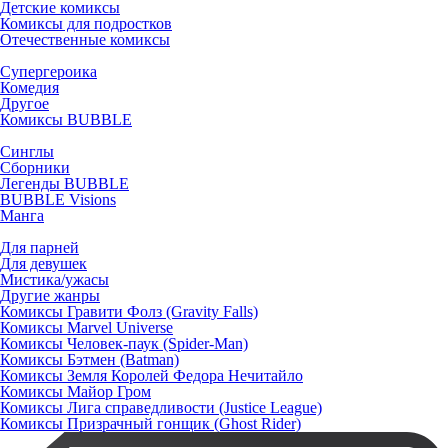
Детские комиксы
Комиксы для подростков
Отечественные комиксы
Супергероика
Комедия
Другое
Комиксы BUBBLE
Синглы
Сборники
Легенды BUBBLE
BUBBLE Visions
Манга
Для парней
Для девушек
Мистика/ужасы
Другие жанры
Комиксы Гравити Фолз (Gravity Falls)
Комиксы Marvel Universe
Комиксы Человек-паук (Spider-Man)
Комиксы Бэтмен (Batman)
Комиксы Земля Королей Федора Нечитайло
Комиксы Майор Гром
Комиксы Лига справедливости (Justice League)
Комиксы Призрачный гонщик (Ghost Rider)