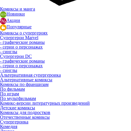
Комиксы и манга
Новинки
Акции
Популярные
Комиксы о супергероях
Супергерои Marvel
- графические романы
- серии о персонажах
- синглы
Супергерои DC
- графические романы
- серии о персонажах
- синглы
Альтернативная супергероика
Альтернативные комиксы
Комиксы по франшизам
По фильмам
По играм
По мультфильмам
Комикс-версии литературных произведений
Детские комиксы
Комиксы для подростков
Отечественные комиксы
Супергероика
Комедия