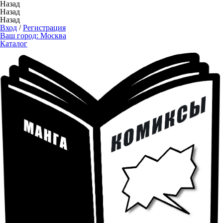
Назад
Назад
Назад
Вход
/
Регистрация
Ваш город:
Москва
Каталог