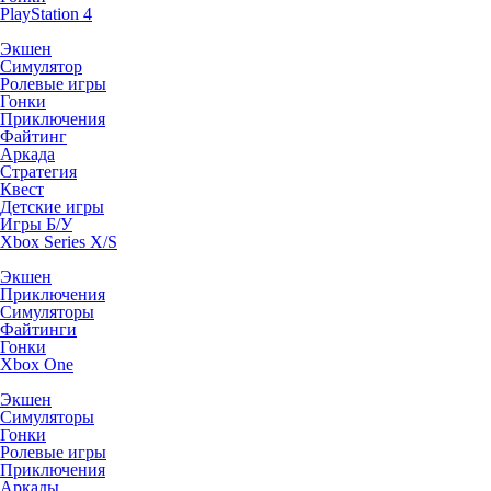
PlayStation 4
Экшен
Симулятор
Ролевые игры
Гонки
Приключения
Файтинг
Аркада
Стратегия
Квест
Детские игры
Игры Б/У
Xbox Series X/S
Экшен
Приключения
Симуляторы
Файтинги
Гонки
Xbox One
Экшен
Симуляторы
Гонки
Ролевые игры
Приключения
Аркады