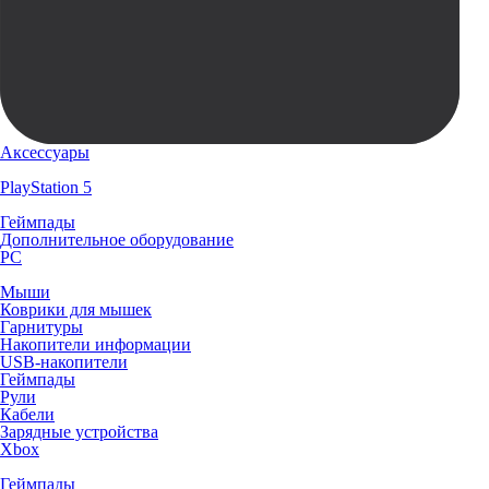
Аксессуары
PlayStation 5
Геймпады
Дополнительное оборудование
PC
Мыши
Коврики для мышек
Гарнитуры
Накопители информации
USB-накопители
Геймпады
Рули
Кабели
Зарядные устройства
Xbox
Геймпады