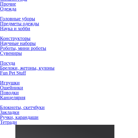
Прочие
Одежда
Головные уборы
Предметы одежды
Наука и хобби
Конструкторы
Научные наборы
Роботы, мини роботы
Сувениры
Посуда
Брелоки, жетоны, кулоны
Fun Pet Stuff
Игрушки
Ошейники
Поводки
Канцелярия
Блокноты, скетчбуки
Закладки
Ручки, карандаши
Тетради