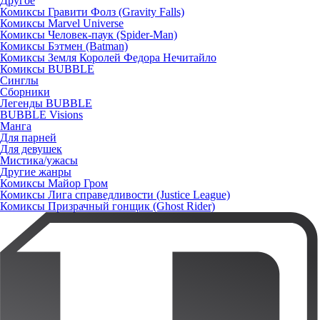
Другое
Комиксы Гравити Фолз (Gravity Falls)
Комиксы Marvel Universe
Комиксы Человек-паук (Spider-Man)
Комиксы Бэтмен (Batman)
Комиксы Земля Королей Федора Нечитайло
Комиксы BUBBLE
Синглы
Сборники
Легенды BUBBLE
BUBBLE Visions
Манга
Для парней
Для девушек
Мистика/ужасы
Другие жанры
Комиксы Майор Гром
Комиксы Лига справедливости (Justice League)
Комиксы Призрачный гонщик (Ghost Rider)