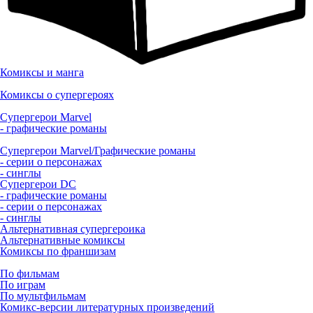
Комиксы и манга
Комиксы о супергероях
Супергерои Marvel
- графические романы
Супергерои Marvel/Графические романы
- серии о персонажах
- синглы
Супергерои DC
- графические романы
- серии о персонажах
- синглы
Альтернативная супергероика
Альтернативные комиксы
Комиксы по франшизам
По фильмам
По играм
По мультфильмам
Комикс-версии литературных произведений