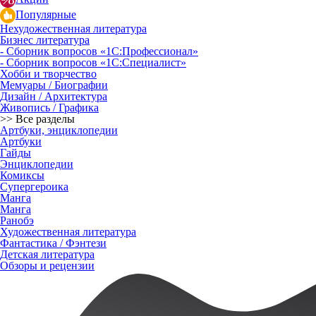
Популярные
Нехудожественная литература
Бизнес литература
- Сборник вопросов «1С:Профессионал»
- Сборник вопросов «1С:Специалист»
Хобби и творчество
Мемуары / Биографии
Дизайн / Архитектура
Живопись / Графика
>> Все разделы
Артбуки, энциклопедии
Артбуки
Гайды
Энциклопедии
Комиксы
Супергероика
Манга
Манга
Ранобэ
Художественная литература
Фантастика / Фэнтези
Детская литература
Обзоры и рецензии