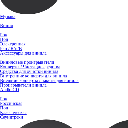
Музыка
Винил
Рок
Поп
Электронная
Рэп / R’n’B
Аксессуары для винила
Виниловые проигрыватели
Конверты / Чистящие средства
Средства для очистки винила
Внутренние конверты для винила
Внешние конверты / пакеты для винила
Проигрыватели винила
Audio CD
Рок
Российская
Поп
Классическая
Саундтреки