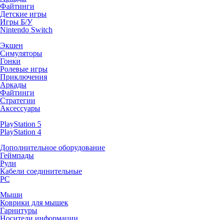
Файтинги
Детские игры
Игры Б/У
Nintendo Switch
Экшен
Симуляторы
Гонки
Ролевые игры
Приключения
Аркады
Файтинги
Стратегии
Аксессуары
PlayStation 5
PlayStation 4
Дополнительное оборудование
Геймпады
Рули
Кабели соединительные
PC
Мыши
Коврики для мышек
Гарнитуры
Носители информации