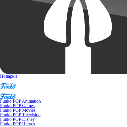
Подарки
Funko POP Animation
Funko POP Games
Funko POP Movies
Funko POP Television
Funko POP Disney
Funko POP Heroes