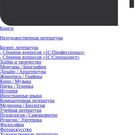
Книги
Нехудожественная литература
Бизнес литература
- Сборник вопросов «1С:Профессионал»
- Сборник вопросов «1С:Специалист»
Хобби и творчество
Мемуары / Биографии
Дизайн / Архитектура
Живопись / Графика
Кино / Музыка
Наука / Техника
История
Иностранные языки
Компьютерная литература
Медицина / Биология
Учебная литература
Психология / Саморазвитие
Религия / Эзотерика
Философия
Фотоискусство
Художественная литература