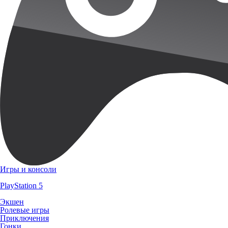
Игры и консоли
PlayStation 5
Экшен
Ролевые игры
Приключения
Гонки