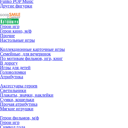
Funko POP Music
Другие фигурки
Герои игр
Герои кино, м/ф
Прочие
Настольные игры
Коллекционные карточные игры
Семейные, для вечеринок
По мотивам фильмов, игр, книг
В дорогу
Игры для детей
Головоломки
Атрибутика
Аксессуары героев
Светильники
Плакаты, значки, наклейки
Сумки, кошельки
Прочая атрибутика
Мягкие игрушки
Герои фильмов, м/ф
Герои игр
Символ года