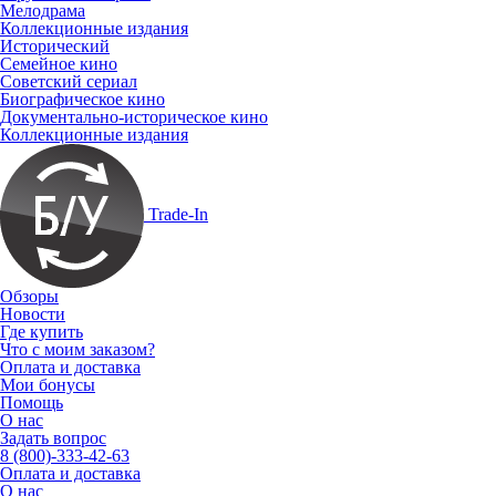
Мелодрама
Коллекционные издания
Исторический
Семейное кино
Советский сериал
Биографическое кино
Документально-историческое кино
Коллекционные издания
Trade-In
Обзоры
Новости
Где купить
Что с моим заказом?
Оплата и доставка
Мои бонусы
Помощь
О нас
Задать вопрос
8 (800)-333-42-63
Оплата и доставка
О нас