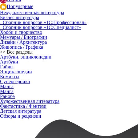
Популярные
Нехудожественная литература
Бизнес литература
- Сборник вопросов «1С:Профессионал»
- Сборник вопросов «1С:Специалист»
Хобби и творчество
Мемуары / Биографии
Дизайн / Архитектура
Живопись / Графика
>> Все разделы
Артбуки, энциклопедии
Артбуки
Гайды
Энциклопедии
Комиксы
Супергероика
Манга
Манга
Ранобэ
Художественная литература
Фантастика / Фэнтези
Детская литература
Обзоры и рецензии