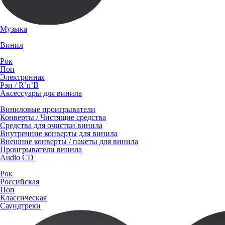
Музыка
Винил
Рок
Поп
Электронная
Рэп / R’n’B
Аксессуары для винила
Виниловые проигрыватели
Конверты / Чистящие средства
Средства для очистки винила
Внутренние конверты для винила
Внешние конверты / пакеты для винила
Проигрыватели винила
Audio CD
Рок
Российская
Поп
Классическая
Саундтреки