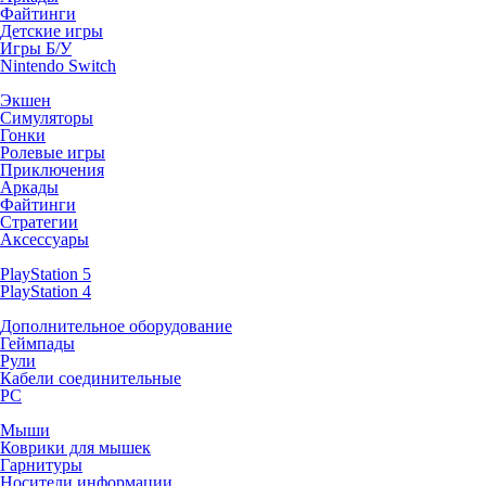
Файтинги
Детские игры
Игры Б/У
Nintendo Switch
Экшен
Симуляторы
Гонки
Ролевые игры
Приключения
Аркады
Файтинги
Стратегии
Аксессуары
PlayStation 5
PlayStation 4
Дополнительное оборудование
Геймпады
Рули
Кабели соединительные
PC
Мыши
Коврики для мышек
Гарнитуры
Носители информации