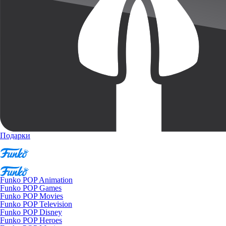
Подарки
Funko POP Animation
Funko POP Games
Funko POP Movies
Funko POP Television
Funko POP Disney
Funko POP Heroes