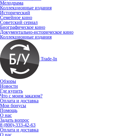
Мелодрама
Коллекционные издания
Исторический
Семейное кино
Советский сериал
Биографическое кино
Документально-историческое кино
Коллекционные издания
Trade-In
Обзоры
Новости
Где купить
Что с моим заказом?
Оплата и доставка
Мои бонусы
Помощь
О нас
Задать вопрос
8 (800)-333-42-63
Оплата и доставка
О нас