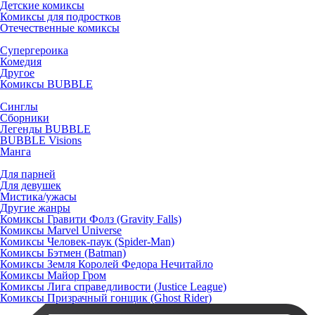
Детские комиксы
Комиксы для подростков
Отечественные комиксы
Супергероика
Комедия
Другое
Комиксы BUBBLE
Синглы
Сборники
Легенды BUBBLE
BUBBLE Visions
Манга
Для парней
Для девушек
Мистика/ужасы
Другие жанры
Комиксы Гравити Фолз (Gravity Falls)
Комиксы Marvel Universe
Комиксы Человек-паук (Spider-Man)
Комиксы Бэтмен (Batman)
Комиксы Земля Королей Федора Нечитайло
Комиксы Майор Гром
Комиксы Лига справедливости (Justice League)
Комиксы Призрачный гонщик (Ghost Rider)