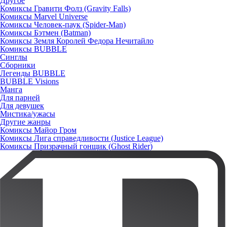
Другое
Комиксы Гравити Фолз (Gravity Falls)
Комиксы Marvel Universe
Комиксы Человек-паук (Spider-Man)
Комиксы Бэтмен (Batman)
Комиксы Земля Королей Федора Нечитайло
Комиксы BUBBLE
Синглы
Сборники
Легенды BUBBLE
BUBBLE Visions
Манга
Для парней
Для девушек
Мистика/ужасы
Другие жанры
Комиксы Майор Гром
Комиксы Лига справедливости (Justice League)
Комиксы Призрачный гонщик (Ghost Rider)