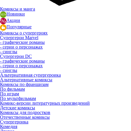
Комиксы и манга
Новинки
Акции
Популярные
Комиксы о супергероях
Супергерои Marvel
- графические романы
- серии о персонажах
- синглы
Супергерои DC
- графические романы
- серии о персонажах
- синглы
Альтернативная супергероика
Альтернативные комиксы
Комиксы по франшизам
По фильмам
По играм
По мультфильмам
Комикс-версии литературных произведений
Детские комиксы
Комиксы для подростков
Отечественные комиксы
Супергероика
Комедия