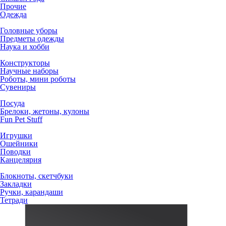
Прочие
Одежда
Головные уборы
Предметы одежды
Наука и хобби
Конструкторы
Научные наборы
Роботы, мини роботы
Сувениры
Посуда
Брелоки, жетоны, кулоны
Fun Pet Stuff
Игрушки
Ошейники
Поводки
Канцелярия
Блокноты, скетчбуки
Закладки
Ручки, карандаши
Тетради