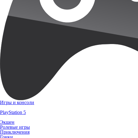
Игры и консоли
PlayStation 5
Экшен
Ролевые игры
Приключения
Гонки