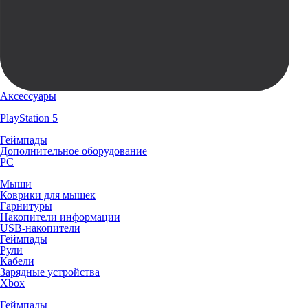
Аксессуары
PlayStation 5
Геймпады
Дополнительное оборудование
PC
Мыши
Коврики для мышек
Гарнитуры
Накопители информации
USB-накопители
Геймпады
Рули
Кабели
Зарядные устройства
Xbox
Геймпады