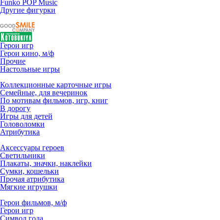
Funko POP Music
Другие фигурки
Герои игр
Герои кино, м/ф
Прочие
Настольные игры
Коллекционные карточные игры
Семейные, для вечеринок
По мотивам фильмов, игр, книг
В дорогу
Игры для детей
Головоломки
Атрибутика
Аксессуары героев
Светильники
Плакаты, значки, наклейки
Сумки, кошельки
Прочая атрибутика
Мягкие игрушки
Герои фильмов, м/ф
Герои игр
Символ года