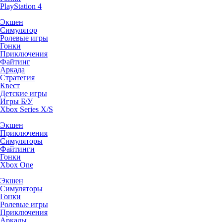
PlayStation 4
Экшен
Симулятор
Ролевые игры
Гонки
Приключения
Файтинг
Аркада
Стратегия
Квест
Детские игры
Игры Б/У
Xbox Series X/S
Экшен
Приключения
Симуляторы
Файтинги
Гонки
Xbox One
Экшен
Симуляторы
Гонки
Ролевые игры
Приключения
Аркады