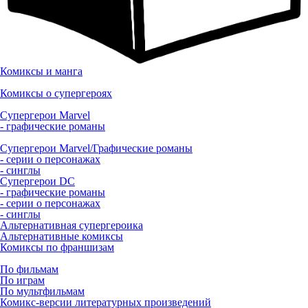
Комиксы и манга
Комиксы о супергероях
Супергерои Marvel
- графические романы
Супергерои Marvel/Графические романы
- серии о персонажах
- синглы
Супергерои DC
- графические романы
- серии о персонажах
- синглы
Альтернативная супергероика
Альтернативные комиксы
Комиксы по франшизам
По фильмам
По играм
По мультфильмам
Комикс-версии литературных произведений