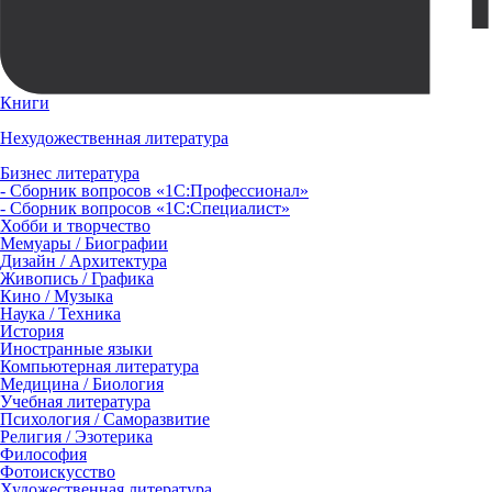
Книги
Нехудожественная литература
Бизнес литература
- Сборник вопросов «1С:Профессионал»
- Сборник вопросов «1С:Специалист»
Хобби и творчество
Мемуары / Биографии
Дизайн / Архитектура
Живопись / Графика
Кино / Музыка
Наука / Техника
История
Иностранные языки
Компьютерная литература
Медицина / Биология
Учебная литература
Психология / Саморазвитие
Религия / Эзотерика
Философия
Фотоискусство
Художественная литература