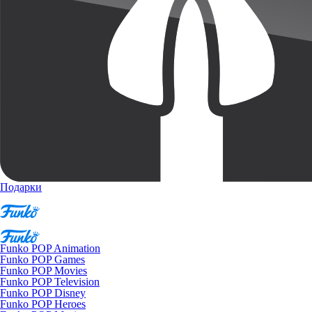
Подарки
Funko POP Animation
Funko POP Games
Funko POP Movies
Funko POP Television
Funko POP Disney
Funko POP Heroes