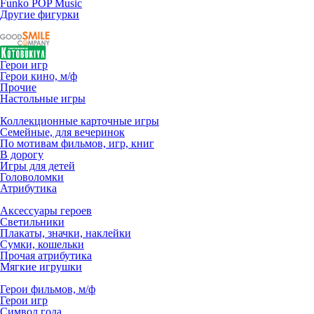
Funko POP Music
Другие фигурки
Герои игр
Герои кино, м/ф
Прочие
Настольные игры
Коллекционные карточные игры
Семейные, для вечеринок
По мотивам фильмов, игр, книг
В дорогу
Игры для детей
Головоломки
Атрибутика
Аксессуары героев
Светильники
Плакаты, значки, наклейки
Сумки, кошельки
Прочая атрибутика
Мягкие игрушки
Герои фильмов, м/ф
Герои игр
Символ года