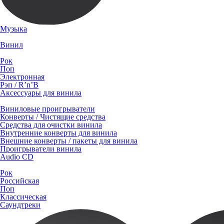
Музыка
Винил
Рок
Поп
Электронная
Рэп / R’n’B
Аксессуары для винила
Виниловые проигрыватели
Конверты / Чистящие средства
Средства для очистки винила
Внутренние конверты для винила
Внешние конверты / пакеты для винила
Проигрыватели винила
Audio CD
Рок
Российская
Поп
Классическая
Саундтреки