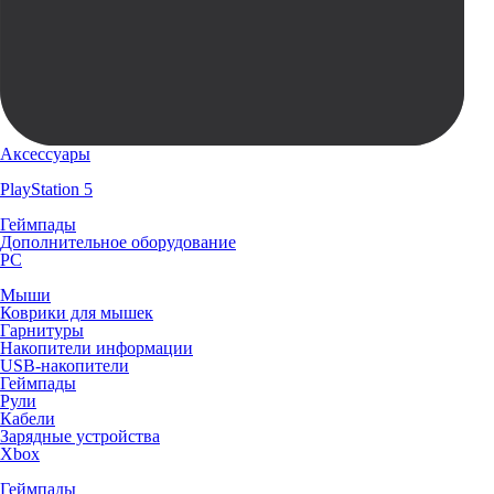
Аксессуары
PlayStation 5
Геймпады
Дополнительное оборудование
PC
Мыши
Коврики для мышек
Гарнитуры
Накопители информации
USB-накопители
Геймпады
Рули
Кабели
Зарядные устройства
Xbox
Геймпады