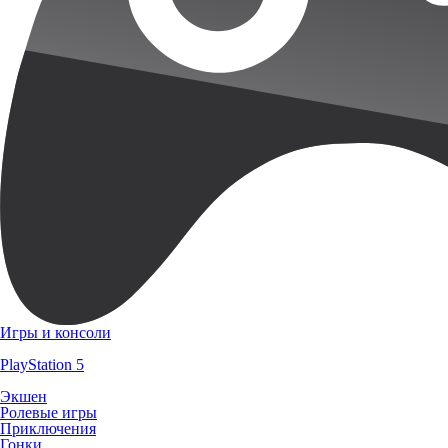
Игры и консоли
PlayStation 5
Экшен
Ролевые игры
Приключения
Гонки