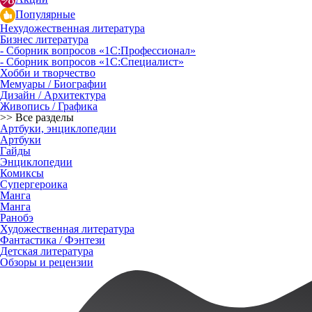
Популярные
Нехудожественная литература
Бизнес литература
- Сборник вопросов «1С:Профессионал»
- Сборник вопросов «1С:Специалист»
Хобби и творчество
Мемуары / Биографии
Дизайн / Архитектура
Живопись / Графика
>> Все разделы
Артбуки, энциклопедии
Артбуки
Гайды
Энциклопедии
Комиксы
Супергероика
Манга
Манга
Ранобэ
Художественная литература
Фантастика / Фэнтези
Детская литература
Обзоры и рецензии