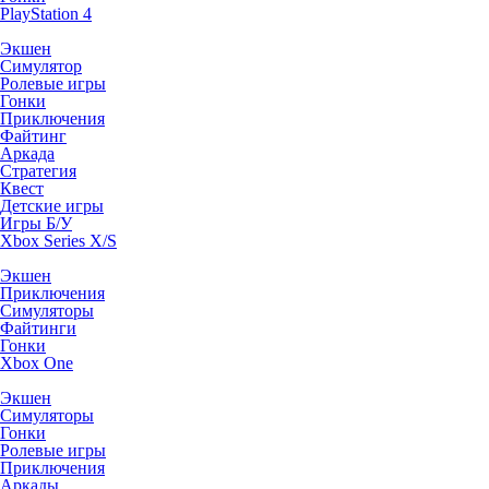
PlayStation 4
Экшен
Симулятор
Ролевые игры
Гонки
Приключения
Файтинг
Аркада
Стратегия
Квест
Детские игры
Игры Б/У
Xbox Series X/S
Экшен
Приключения
Симуляторы
Файтинги
Гонки
Xbox One
Экшен
Симуляторы
Гонки
Ролевые игры
Приключения
Аркады