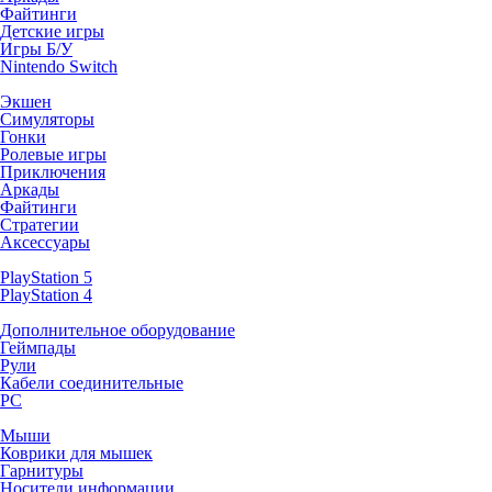
Файтинги
Детские игры
Игры Б/У
Nintendo Switch
Экшен
Симуляторы
Гонки
Ролевые игры
Приключения
Аркады
Файтинги
Стратегии
Аксессуары
PlayStation 5
PlayStation 4
Дополнительное оборудование
Геймпады
Рули
Кабели соединительные
PC
Мыши
Коврики для мышек
Гарнитуры
Носители информации