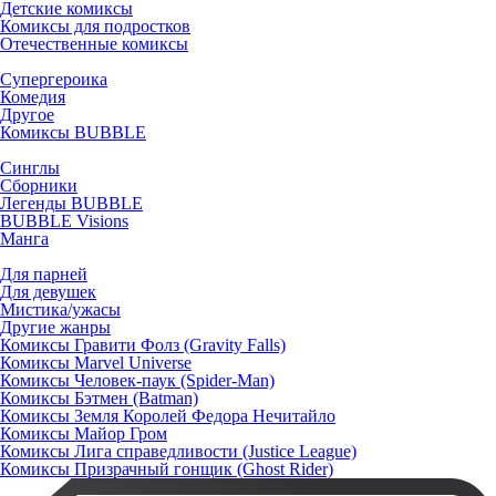
Детские комиксы
Комиксы для подростков
Отечественные комиксы
Супергероика
Комедия
Другое
Комиксы BUBBLE
Синглы
Сборники
Легенды BUBBLE
BUBBLE Visions
Манга
Для парней
Для девушек
Мистика/ужасы
Другие жанры
Комиксы Гравити Фолз (Gravity Falls)
Комиксы Marvel Universe
Комиксы Человек-паук (Spider-Man)
Комиксы Бэтмен (Batman)
Комиксы Земля Королей Федора Нечитайло
Комиксы Майор Гром
Комиксы Лига справедливости (Justice League)
Комиксы Призрачный гонщик (Ghost Rider)