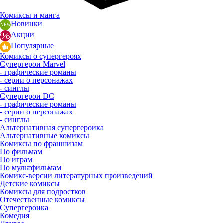
Комиксы и манга
Новинки
Акции
Популярные
Комиксы о супергероях
Супергерои Marvel
- графические романы
- серии о персонажах
- синглы
Супергерои DC
- графические романы
- серии о персонажах
- синглы
Альтернативная супергероика
Альтернативные комиксы
Комиксы по франшизам
По фильмам
По играм
По мультфильмам
Комикс-версии литературных произведений
Детские комиксы
Комиксы для подростков
Отечественные комиксы
Супергероика
Комедия