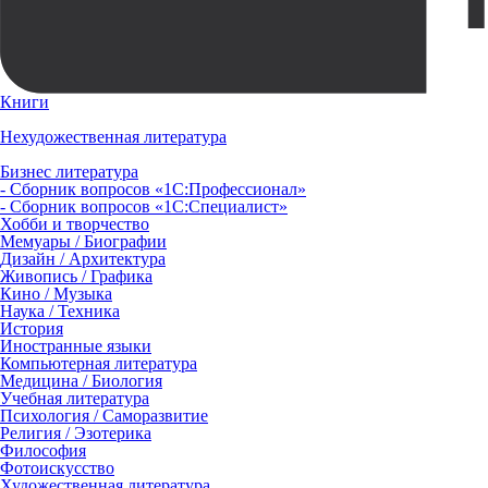
Книги
Нехудожественная литература
Бизнес литература
- Сборник вопросов «1С:Профессионал»
- Сборник вопросов «1С:Специалист»
Хобби и творчество
Мемуары / Биографии
Дизайн / Архитектура
Живопись / Графика
Кино / Музыка
Наука / Техника
История
Иностранные языки
Компьютерная литература
Медицина / Биология
Учебная литература
Психология / Саморазвитие
Религия / Эзотерика
Философия
Фотоискусство
Художественная литература