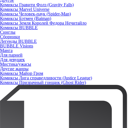
Другое
Комиксы Гравити Фолз (Gravity Falls)
Комиксы Marvel Universe
Комиксы Человек-паук (Spider-Man)
Комиксы Бэтмен (Batman)
Комиксы Земля Королей Федора Нечитайло
Комиксы BUBBLE
Синглы
Сборники
Легенды BUBBLE
BUBBLE Visions
Манга
Для парней
Для девушек
Мистика/ужасы
Другие жанры
Комиксы Майор Гром
Комиксы Лига справедливости (Justice League)
Комиксы Призрачный гонщик (Ghost Rider)