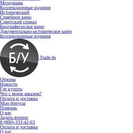
Мелодрама
Коллекционные издания
Исторический
Семейное кино
Советский сериал
Биографическое кино
Документально-историческое кино
Коллекционные издания
Trade-In
Обзоры
Новости
Где купить
Что с моим заказом?
Оплата и доставка
Мои бонусы
Помощь
О нас
Задать вопрос
8 (800)-333-42-63
Оплата и доставка
О нас