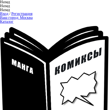
Назад
Назад
Назад
Вход
/
Регистрация
Ваш город:
Москва
Каталог