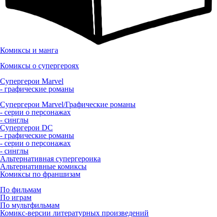
Комиксы и манга
Комиксы о супергероях
Супергерои Marvel
- графические романы
Супергерои Marvel/Графические романы
- серии о персонажах
- синглы
Супергерои DC
- графические романы
- серии о персонажах
- синглы
Альтернативная супергероика
Альтернативные комиксы
Комиксы по франшизам
По фильмам
По играм
По мультфильмам
Комикс-версии литературных произведений