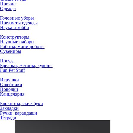
Прочие
Одежда
Головные уборы
Предметы одежды
Наука и хобби
Конструкторы
Научные наборы
Роботы, мини роботы
Сувениры
Посуда
Брелоки, жетоны, кулоны
Fun Pet Stuff
Игрушки
Ошейники
Поводки
Канцелярия
Блокноты, скетчбуки
Закладки
Ручки, карандаши
Тетради