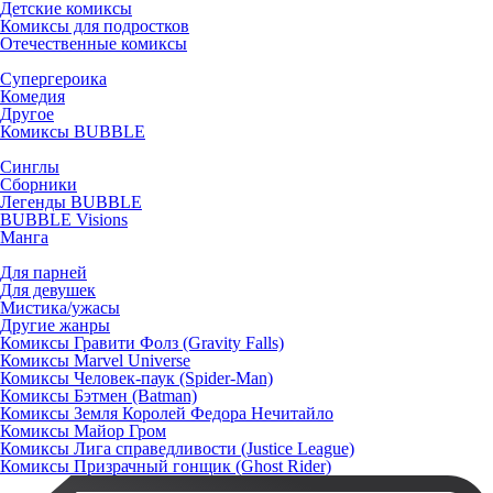
Детские комиксы
Комиксы для подростков
Отечественные комиксы
Супергероика
Комедия
Другое
Комиксы BUBBLE
Синглы
Сборники
Легенды BUBBLE
BUBBLE Visions
Манга
Для парней
Для девушек
Мистика/ужасы
Другие жанры
Комиксы Гравити Фолз (Gravity Falls)
Комиксы Marvel Universe
Комиксы Человек-паук (Spider-Man)
Комиксы Бэтмен (Batman)
Комиксы Земля Королей Федора Нечитайло
Комиксы Майор Гром
Комиксы Лига справедливости (Justice League)
Комиксы Призрачный гонщик (Ghost Rider)