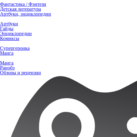
Фантастика / Фэнтези
Детская литература
Артбуки, энциклопедии
Артбуки
Гайды
Энциклопедии
Комиксы
Супергероика
Манга
Манга
Ранобэ
Обзоры и рецензии