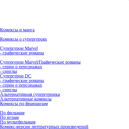
Комиксы и манга
Комиксы о супергероях
Супергерои Marvel
- графические романы
Супергерои Marvel/Графические романы
- серии о персонажах
- синглы
Супергерои DC
- графические романы
- серии о персонажах
- синглы
Альтернативная супергероика
Альтернативные комиксы
Комиксы по франшизам
По фильмам
По играм
По мультфильмам
Комикс-версии литературных произведений