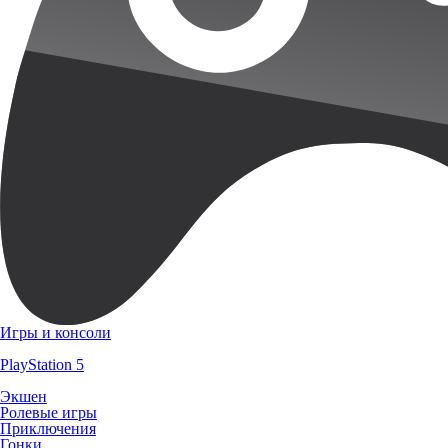
Игры и консоли
PlayStation 5
Экшен
Ролевые игры
Приключения
Гонки