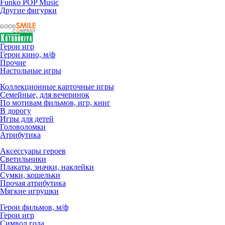
Funko POP Music
Другие фигурки
Герои игр
Герои кино, м/ф
Прочие
Настольные игры
Коллекционные карточные игры
Семейные, для вечеринок
По мотивам фильмов, игр, книг
В дорогу
Игры для детей
Головоломки
Атрибутика
Аксессуары героев
Светильники
Плакаты, значки, наклейки
Сумки, кошельки
Прочая атрибутика
Мягкие игрушки
Герои фильмов, м/ф
Герои игр
Символ года