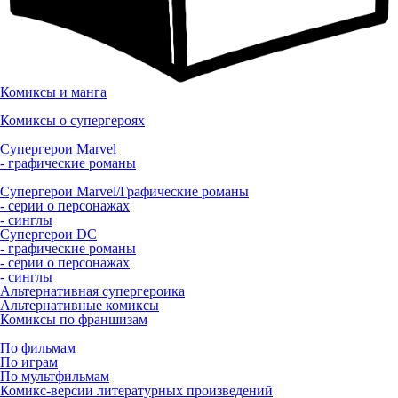
Комиксы и манга
Комиксы о супергероях
Супергерои Marvel
- графические романы
Супергерои Marvel/Графические романы
- серии о персонажах
- синглы
Супергерои DC
- графические романы
- серии о персонажах
- синглы
Альтернативная супергероика
Альтернативные комиксы
Комиксы по франшизам
По фильмам
По играм
По мультфильмам
Комикс-версии литературных произведений