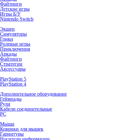
Файтинги
Детские игры
Игры Б/У
Nintendo Switch
Экшен
Симуляторы
Гонки
Ролевые игры
Приключения
Аркады
Файтинги
Стратегии
Аксессуары
PlayStation 5
PlayStation 4
Дополнительное оборудование
Геймпады
Рули
Кабели соединительные
PC
Мыши
Коврики для мышек
Гарнитуры
Носители информации