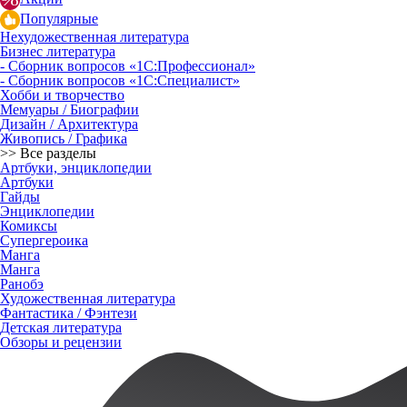
Популярные
Нехудожественная литература
Бизнес литература
- Сборник вопросов «1С:Профессионал»
- Сборник вопросов «1С:Специалист»
Хобби и творчество
Мемуары / Биографии
Дизайн / Архитектура
Живопись / Графика
>> Все разделы
Артбуки, энциклопедии
Артбуки
Гайды
Энциклопедии
Комиксы
Супергероика
Манга
Манга
Ранобэ
Художественная литература
Фантастика / Фэнтези
Детская литература
Обзоры и рецензии