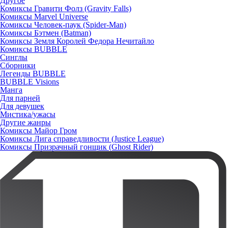
Другое
Комиксы Гравити Фолз (Gravity Falls)
Комиксы Marvel Universe
Комиксы Человек-паук (Spider-Man)
Комиксы Бэтмен (Batman)
Комиксы Земля Королей Федора Нечитайло
Комиксы BUBBLE
Синглы
Сборники
Легенды BUBBLE
BUBBLE Visions
Манга
Для парней
Для девушек
Мистика/ужасы
Другие жанры
Комиксы Майор Гром
Комиксы Лига справедливости (Justice League)
Комиксы Призрачный гонщик (Ghost Rider)