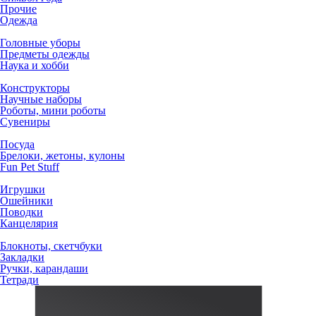
Прочие
Одежда
Головные уборы
Предметы одежды
Наука и хобби
Конструкторы
Научные наборы
Роботы, мини роботы
Сувениры
Посуда
Брелоки, жетоны, кулоны
Fun Pet Stuff
Игрушки
Ошейники
Поводки
Канцелярия
Блокноты, скетчбуки
Закладки
Ручки, карандаши
Тетради