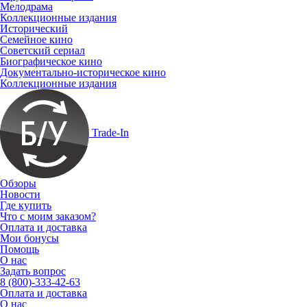
Мелодрама
Коллекционные издания
Исторический
Семейное кино
Советский сериал
Биографическое кино
Документально-историческое кино
Коллекционные издания
Trade-In
Обзоры
Новости
Где купить
Что с моим заказом?
Оплата и доставка
Мои бонусы
Помощь
О нас
Задать вопрос
8 (800)-333-42-63
Оплата и доставка
О нас