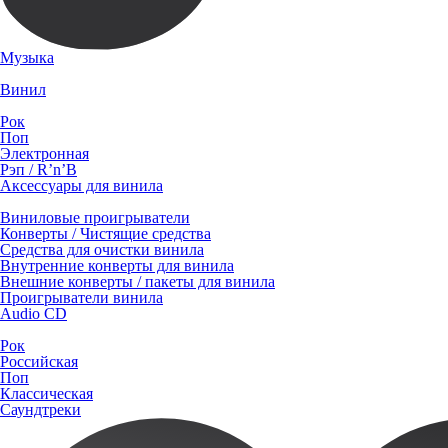
Музыка
Винил
Рок
Поп
Электронная
Рэп / R’n’B
Аксессуары для винила
Виниловые проигрыватели
Конверты / Чистящие средства
Средства для очистки винила
Внутренние конверты для винила
Внешние конверты / пакеты для винила
Проигрыватели винила
Audio CD
Рок
Российская
Поп
Классическая
Саундтреки