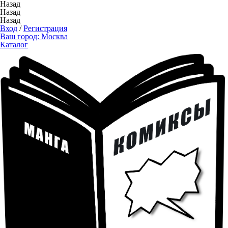
Назад
Назад
Назад
Вход
/
Регистрация
Ваш город:
Москва
Каталог