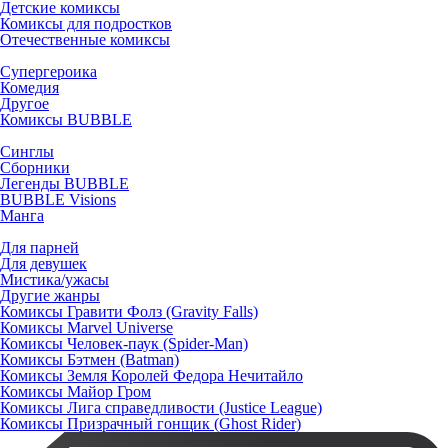
Детские комиксы
Комиксы для подростков
Отечественные комиксы
Супергероика
Комедия
Другое
Комиксы BUBBLE
Синглы
Сборники
Легенды BUBBLE
BUBBLE Visions
Манга
Для парней
Для девушек
Мистика/ужасы
Другие жанры
Комиксы Гравити Фолз (Gravity Falls)
Комиксы Marvel Universe
Комиксы Человек-паук (Spider-Man)
Комиксы Бэтмен (Batman)
Комиксы Земля Королей Федора Нечитайло
Комиксы Майор Гром
Комиксы Лига справедливости (Justice League)
Комиксы Призрачный гонщик (Ghost Rider)