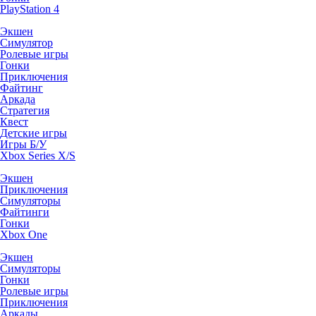
PlayStation 4
Экшен
Симулятор
Ролевые игры
Гонки
Приключения
Файтинг
Аркада
Стратегия
Квест
Детские игры
Игры Б/У
Xbox Series X/S
Экшен
Приключения
Симуляторы
Файтинги
Гонки
Xbox One
Экшен
Симуляторы
Гонки
Ролевые игры
Приключения
Аркады