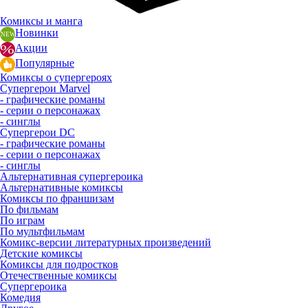
Комиксы и манга
Новинки
Акции
Популярные
Комиксы о супергероях
Супергерои Marvel
- графические романы
- серии о персонажах
- синглы
Супергерои DC
- графические романы
- серии о персонажах
- синглы
Альтернативная супергероика
Альтернативные комиксы
Комиксы по франшизам
По фильмам
По играм
По мультфильмам
Комикс-версии литературных произведений
Детские комиксы
Комиксы для подростков
Отечественные комиксы
Супергероика
Комедия