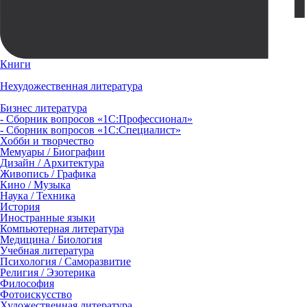
Книги
Нехудожественная литература
Бизнес литература
- Сборник вопросов «1С:Профессионал»
- Сборник вопросов «1С:Специалист»
Хобби и творчество
Мемуары / Биографии
Дизайн / Архитектура
Живопись / Графика
Кино / Музыка
Наука / Техника
История
Иностранные языки
Компьютерная литература
Медицина / Биология
Учебная литература
Психология / Саморазвитие
Религия / Эзотерика
Философия
Фотоискусство
Художественная литература