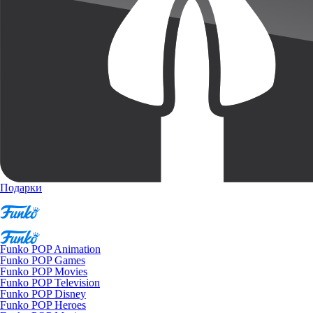
Подарки
Funko POP Animation
Funko POP Games
Funko POP Movies
Funko POP Television
Funko POP Disney
Funko POP Heroes