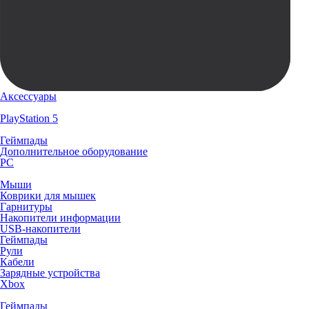
Аксессуары
PlayStation 5
Геймпады
Дополнительное оборудование
PC
Мыши
Коврики для мышек
Гарнитуры
Накопители информации
USB-накопители
Геймпады
Рули
Кабели
Зарядные устройства
Xbox
Геймпады