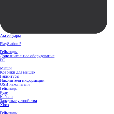
Аксессуары
PlayStation 5
Геймпады
Дополнительное оборудование
PC
Мыши
Коврики для мышек
Гарнитуры
Накопители информации
USB-накопители
Геймпады
Рули
Кабели
Зарядные устройства
Xbox
Геймпады