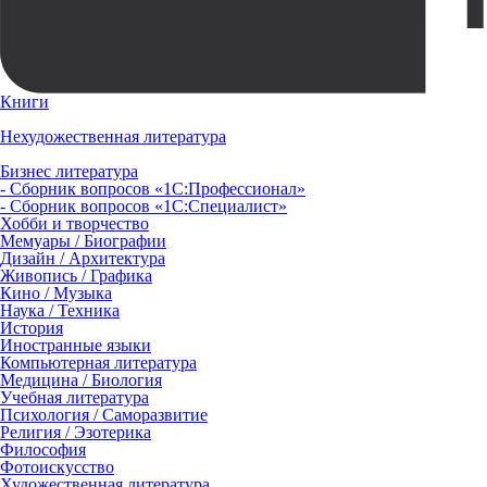
Книги
Нехудожественная литература
Бизнес литература
- Сборник вопросов «1С:Профессионал»
- Сборник вопросов «1С:Специалист»
Хобби и творчество
Мемуары / Биографии
Дизайн / Архитектура
Живопись / Графика
Кино / Музыка
Наука / Техника
История
Иностранные языки
Компьютерная литература
Медицина / Биология
Учебная литература
Психология / Саморазвитие
Религия / Эзотерика
Философия
Фотоискусство
Художественная литература