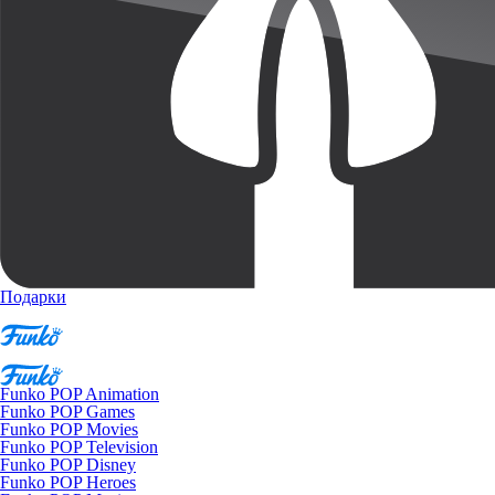
Подарки
Funko POP Animation
Funko POP Games
Funko POP Movies
Funko POP Television
Funko POP Disney
Funko POP Heroes