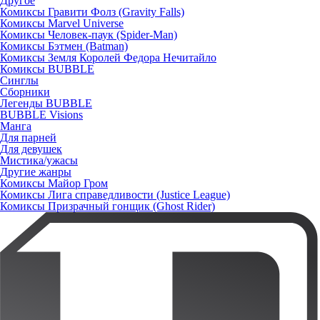
Другое
Комиксы Гравити Фолз (Gravity Falls)
Комиксы Marvel Universe
Комиксы Человек-паук (Spider-Man)
Комиксы Бэтмен (Batman)
Комиксы Земля Королей Федора Нечитайло
Комиксы BUBBLE
Синглы
Сборники
Легенды BUBBLE
BUBBLE Visions
Манга
Для парней
Для девушек
Мистика/ужасы
Другие жанры
Комиксы Майор Гром
Комиксы Лига справедливости (Justice League)
Комиксы Призрачный гонщик (Ghost Rider)