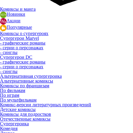
Комиксы и манга
Новинки
Акции
Популярные
Комиксы о супергероях
Супергерои Marvel
- графические романы
- серии о персонажах
- синглы
Супергерои DC
- графические романы
- серии о персонажах
- синглы
Альтернативная супергероика
Альтернативные комиксы
Комиксы по франшизам
По фильмам
По играм
По мультфильмам
Комикс-версии литературных произведений
Детские комиксы
Комиксы для подростков
Отечественные комиксы
Супергероика
Комедия