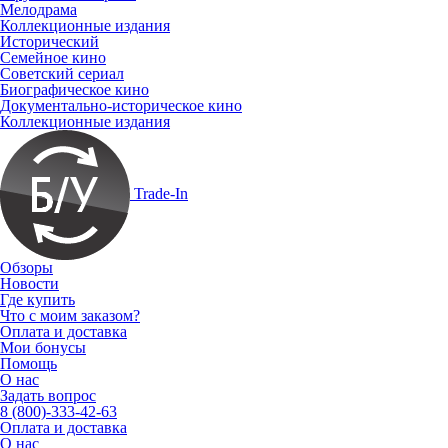
Мелодрама
Коллекционные издания
Исторический
Семейное кино
Советский сериал
Биографическое кино
Документально-историческое кино
Коллекционные издания
Trade-In
Обзоры
Новости
Где купить
Что с моим заказом?
Оплата и доставка
Мои бонусы
Помощь
О нас
Задать вопрос
8 (800)-333-42-63
Оплата и доставка
О нас