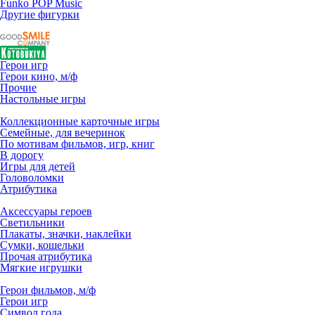
Funko POP Music
Другие фигурки
Герои игр
Герои кино, м/ф
Прочие
Настольные игры
Коллекционные карточные игры
Семейные, для вечеринок
По мотивам фильмов, игр, книг
В дорогу
Игры для детей
Головоломки
Атрибутика
Аксессуары героев
Светильники
Плакаты, значки, наклейки
Сумки, кошельки
Прочая атрибутика
Мягкие игрушки
Герои фильмов, м/ф
Герои игр
Символ года