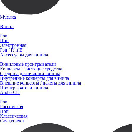
Музыка
Винил
Рок
Поп
Электронная
Рэп / R’n’B
Аксессуары для винила
Виниловые проигрыватели
Конверты / Чистящие средства
Средства для очистки винила
Внутренние конверты для винила
Внешние конверты / пакеты для винила
Проигрыватели винила
Audio CD
Рок
Российская
Поп
Классическая
Саундтреки