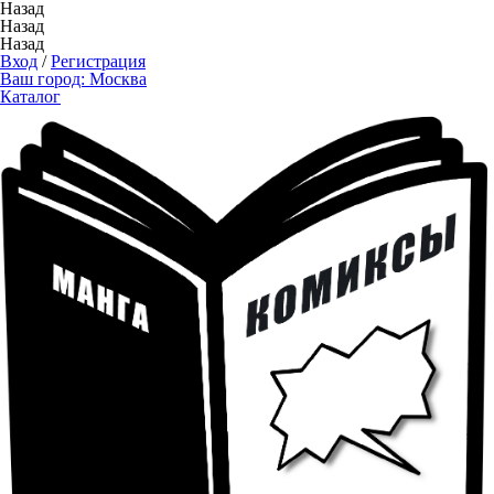
Назад
Назад
Назад
Вход
/
Регистрация
Ваш город:
Москва
Каталог