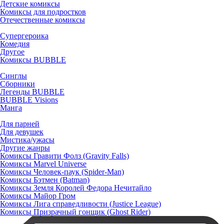
Детские комиксы
Комиксы для подростков
Отечественные комиксы
Супергероика
Комедия
Другое
Комиксы BUBBLE
Синглы
Сборники
Легенды BUBBLE
BUBBLE Visions
Манга
Для парней
Для девушек
Мистика/ужасы
Другие жанры
Комиксы Гравити Фолз (Gravity Falls)
Комиксы Marvel Universe
Комиксы Человек-паук (Spider-Man)
Комиксы Бэтмен (Batman)
Комиксы Земля Королей Федора Нечитайло
Комиксы Майор Гром
Комиксы Лига справедливости (Justice League)
Комиксы Призрачный гонщик (Ghost Rider)