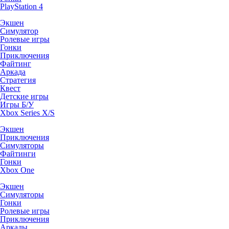
PlayStation 4
Экшен
Симулятор
Ролевые игры
Гонки
Приключения
Файтинг
Аркада
Стратегия
Квест
Детские игры
Игры Б/У
Xbox Series X/S
Экшен
Приключения
Симуляторы
Файтинги
Гонки
Xbox One
Экшен
Симуляторы
Гонки
Ролевые игры
Приключения
Аркады