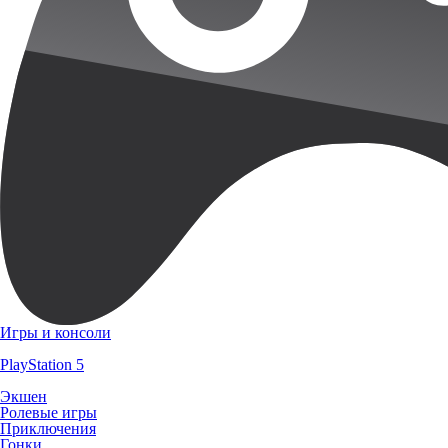
Игры и консоли
PlayStation 5
Экшен
Ролевые игры
Приключения
Гонки