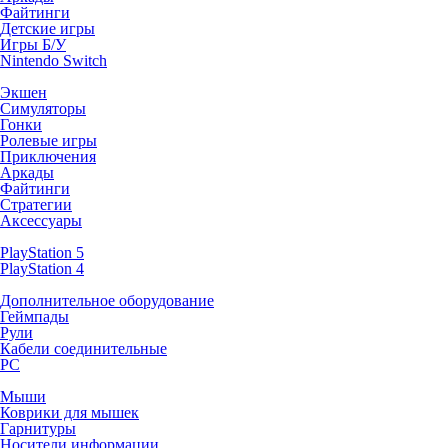
Файтинги
Детские игры
Игры Б/У
Nintendo Switch
Экшен
Симуляторы
Гонки
Ролевые игры
Приключения
Аркады
Файтинги
Стратегии
Аксессуары
PlayStation 5
PlayStation 4
Дополнительное оборудование
Геймпады
Рули
Кабели соединительные
PC
Мыши
Коврики для мышек
Гарнитуры
Носители информации