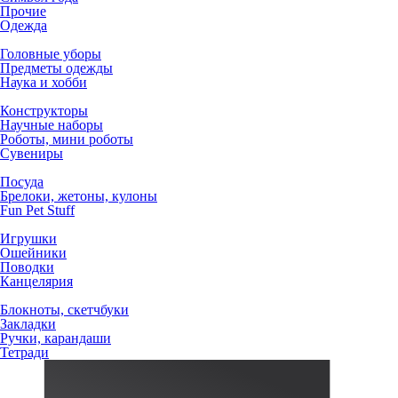
Прочие
Одежда
Головные уборы
Предметы одежды
Наука и хобби
Конструкторы
Научные наборы
Роботы, мини роботы
Сувениры
Посуда
Брелоки, жетоны, кулоны
Fun Pet Stuff
Игрушки
Ошейники
Поводки
Канцелярия
Блокноты, скетчбуки
Закладки
Ручки, карандаши
Тетради