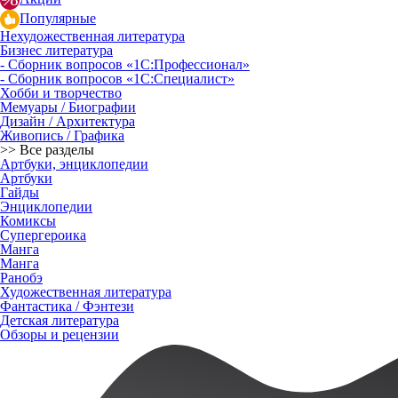
Популярные
Нехудожественная литература
Бизнес литература
- Сборник вопросов «1С:Профессионал»
- Сборник вопросов «1С:Специалист»
Хобби и творчество
Мемуары / Биографии
Дизайн / Архитектура
Живопись / Графика
>> Все разделы
Артбуки, энциклопедии
Артбуки
Гайды
Энциклопедии
Комиксы
Супергероика
Манга
Манга
Ранобэ
Художественная литература
Фантастика / Фэнтези
Детская литература
Обзоры и рецензии