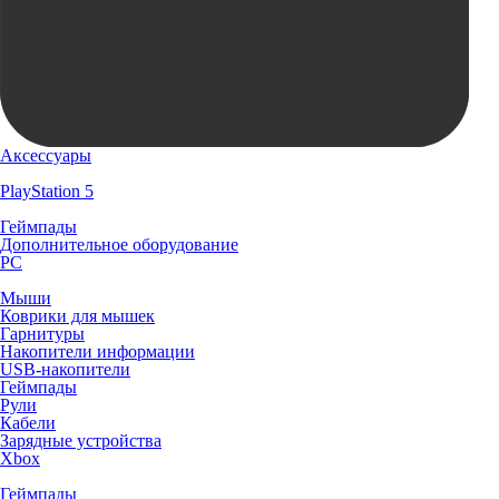
Аксессуары
PlayStation 5
Геймпады
Дополнительное оборудование
PC
Мыши
Коврики для мышек
Гарнитуры
Накопители информации
USB-накопители
Геймпады
Рули
Кабели
Зарядные устройства
Xbox
Геймпады