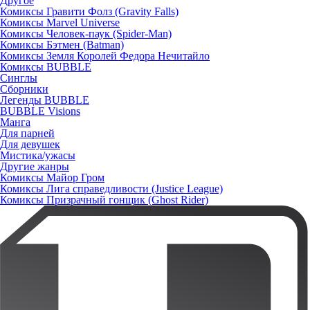
Другое
Комиксы Гравити Фолз (Gravity Falls)
Комиксы Marvel Universe
Комиксы Человек-паук (Spider-Man)
Комиксы Бэтмен (Batman)
Комиксы Земля Королей Федора Нечитайло
Комиксы BUBBLE
Синглы
Сборники
Легенды BUBBLE
BUBBLE Visions
Манга
Для парней
Для девушек
Мистика/ужасы
Другие жанры
Комиксы Майор Гром
Комиксы Лига справедливости (Justice League)
Комиксы Призрачный гонщик (Ghost Rider)