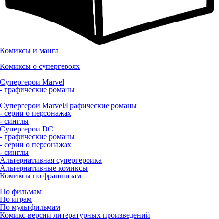
Комиксы и манга
Комиксы о супергероях
Супергерои Marvel
- графические романы
Супергерои Marvel/Графические романы
- серии о персонажах
- синглы
Супергерои DC
- графические романы
- серии о персонажах
- синглы
Альтернативная супергероика
Альтернативные комиксы
Комиксы по франшизам
По фильмам
По играм
По мультфильмам
Комикс-версии литературных произведений