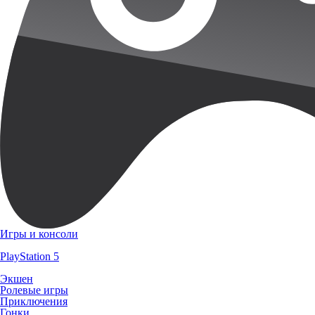
Игры и консоли
PlayStation 5
Экшен
Ролевые игры
Приключения
Гонки