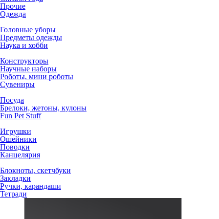
Прочие
Одежда
Головные уборы
Предметы одежды
Наука и хобби
Конструкторы
Научные наборы
Роботы, мини роботы
Сувениры
Посуда
Брелоки, жетоны, кулоны
Fun Pet Stuff
Игрушки
Ошейники
Поводки
Канцелярия
Блокноты, скетчбуки
Закладки
Ручки, карандаши
Тетради