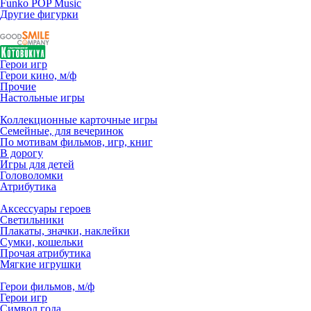
Funko POP Music
Другие фигурки
Герои игр
Герои кино, м/ф
Прочие
Настольные игры
Коллекционные карточные игры
Семейные, для вечеринок
По мотивам фильмов, игр, книг
В дорогу
Игры для детей
Головоломки
Атрибутика
Аксессуары героев
Светильники
Плакаты, значки, наклейки
Сумки, кошельки
Прочая атрибутика
Мягкие игрушки
Герои фильмов, м/ф
Герои игр
Символ года