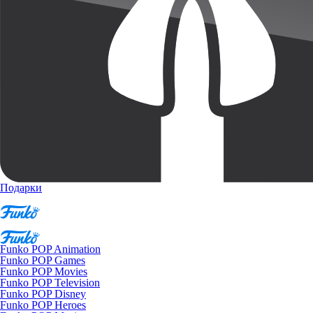
Подарки
Funko POP Animation
Funko POP Games
Funko POP Movies
Funko POP Television
Funko POP Disney
Funko POP Heroes