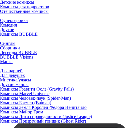
Детские комиксы
Комиксы для подростков
Отечественные комиксы
Супергероика
Комедия
Другое
Комиксы BUBBLE
Синглы
Сборники
Легенды BUBBLE
BUBBLE Visions
Манга
Для парней
Для девушек
Мистика/ужасы
Другие жанры
Комиксы Гравити Фолз (Gravity Falls)
Комиксы Marvel Universe
Комиксы Человек-паук (Spider-Man)
Комиксы Бэтмен (Batman)
Комиксы Земля Королей Федора Нечитайло
Комиксы Майор Гром
Комиксы Лига справедливости (Justice League)
Комиксы Призрачный гонщик (Ghost Rider)