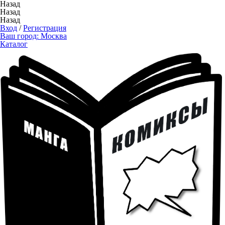
Назад
Назад
Назад
Вход
/
Регистрация
Ваш город:
Москва
Каталог