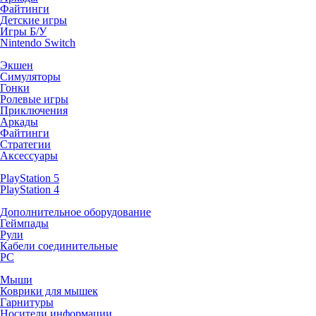
Файтинги
Детские игры
Игры Б/У
Nintendo Switch
Экшен
Симуляторы
Гонки
Ролевые игры
Приключения
Аркады
Файтинги
Стратегии
Аксессуары
PlayStation 5
PlayStation 4
Дополнительное оборудование
Геймпады
Рули
Кабели соединительные
PC
Мыши
Коврики для мышек
Гарнитуры
Носители информации