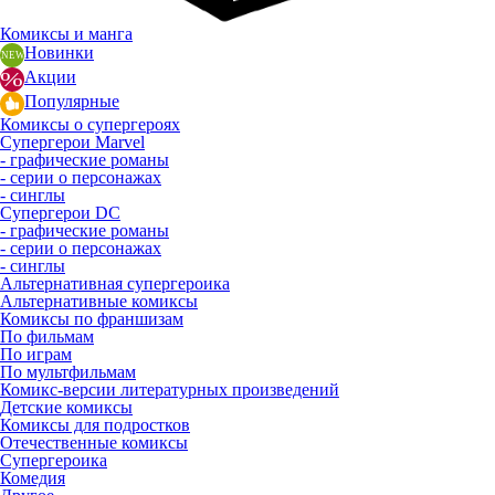
Комиксы и манга
Новинки
Акции
Популярные
Комиксы о супергероях
Супергерои Marvel
- графические романы
- серии о персонажах
- синглы
Супергерои DC
- графические романы
- серии о персонажах
- синглы
Альтернативная супергероика
Альтернативные комиксы
Комиксы по франшизам
По фильмам
По играм
По мультфильмам
Комикс-версии литературных произведений
Детские комиксы
Комиксы для подростков
Отечественные комиксы
Супергероика
Комедия