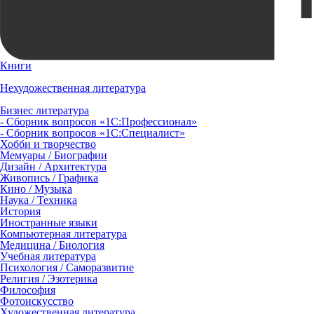
Книги
Нехудожественная литература
Бизнес литература
- Сборник вопросов «1С:Профессионал»
- Сборник вопросов «1С:Специалист»
Хобби и творчество
Мемуары / Биографии
Дизайн / Архитектура
Живопись / Графика
Кино / Музыка
Наука / Техника
История
Иностранные языки
Компьютерная литература
Медицина / Биология
Учебная литература
Психология / Саморазвитие
Религия / Эзотерика
Философия
Фотоискусство
Художественная литература