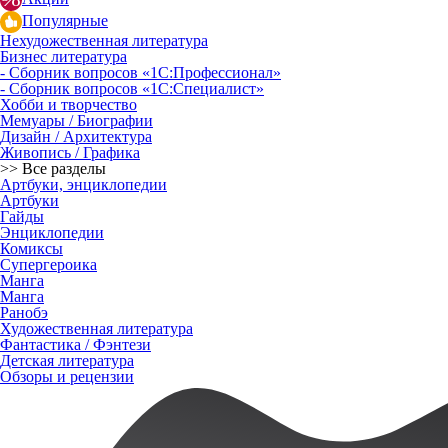
Популярные
Нехудожественная литература
Бизнес литература
- Сборник вопросов «1С:Профессионал»
- Сборник вопросов «1С:Специалист»
Хобби и творчество
Мемуары / Биографии
Дизайн / Архитектура
Живопись / Графика
>> Все разделы
Артбуки, энциклопедии
Артбуки
Гайды
Энциклопедии
Комиксы
Супергероика
Манга
Манга
Ранобэ
Художественная литература
Фантастика / Фэнтези
Детская литература
Обзоры и рецензии