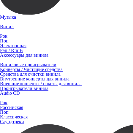
Музыка
Винил
Рок
Поп
Электронная
Рэп / R’n’B
Аксессуары для винила
Виниловые проигрыватели
Конверты / Чистящие средства
Средства для очистки винила
Внутренние конверты для винила
Внешние конверты / пакеты для винила
Проигрыватели винила
Audio CD
Рок
Российская
Поп
Классическая
Саундтреки