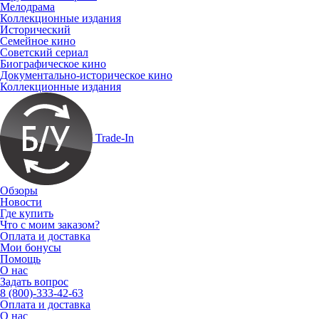
Мелодрама
Коллекционные издания
Исторический
Семейное кино
Советский сериал
Биографическое кино
Документально-историческое кино
Коллекционные издания
Trade-In
Обзоры
Новости
Где купить
Что с моим заказом?
Оплата и доставка
Мои бонусы
Помощь
О нас
Задать вопрос
8 (800)-333-42-63
Оплата и доставка
О нас