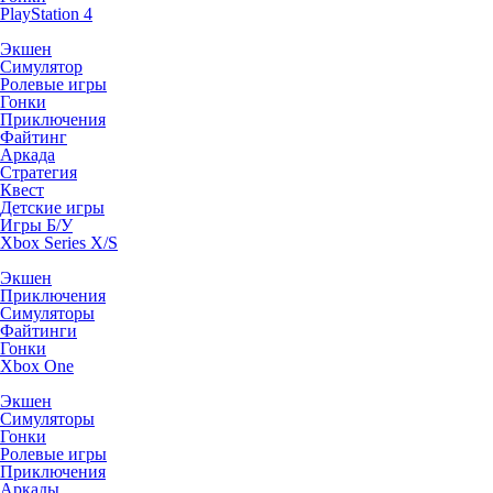
PlayStation 4
Экшен
Симулятор
Ролевые игры
Гонки
Приключения
Файтинг
Аркада
Стратегия
Квест
Детские игры
Игры Б/У
Xbox Series X/S
Экшен
Приключения
Симуляторы
Файтинги
Гонки
Xbox One
Экшен
Симуляторы
Гонки
Ролевые игры
Приключения
Аркады