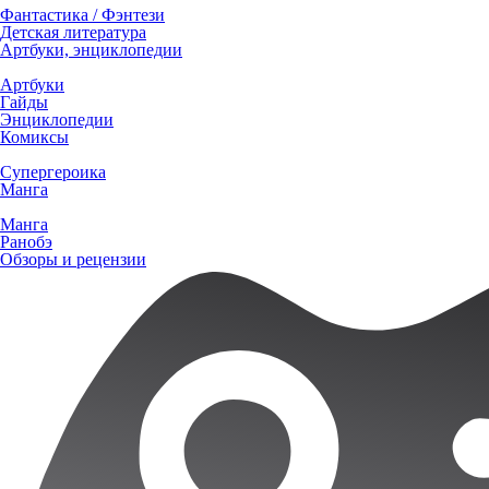
Фантастика / Фэнтези
Детская литература
Артбуки, энциклопедии
Артбуки
Гайды
Энциклопедии
Комиксы
Супергероика
Манга
Манга
Ранобэ
Обзоры и рецензии