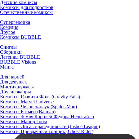
Детские комиксы
Комиксы для подростков
Отечественные комиксы
Супергероика
Комедия
Другое
Комиксы BUBBLE
Синглы
Сборники
Легенды BUBBLE
BUBBLE Visions
Манга
Для парней
Для девушек
Мистика/ужасы
Другие жанры
Комиксы Гравити Фолз (Gravity Falls)
Комиксы Marvel Universe
Комиксы Человек-паук (Spider-Man)
Комиксы Бэтмен (Batman)
Комиксы Земля Королей Федора Нечитайло
Комиксы Майор Гром
Комиксы Лига справедливости (Justice League)
Комиксы Призрачный гонщик (Ghost Rider)