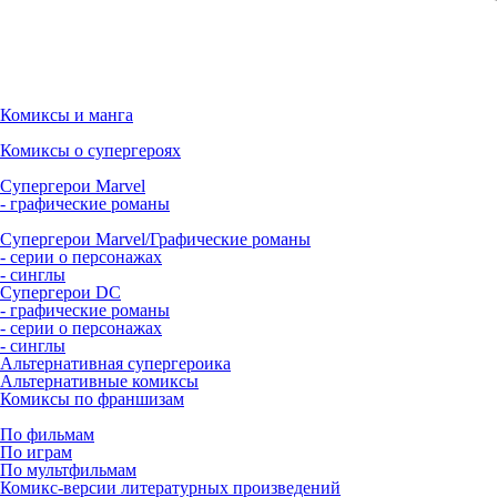
Комиксы и манга
Комиксы о супергероях
Супергерои Marvel
- графические романы
Супергерои Marvel/Графические романы
- серии о персонажах
- синглы
Супергерои DC
- графические романы
- серии о персонажах
- синглы
Альтернативная супергероика
Альтернативные комиксы
Комиксы по франшизам
По фильмам
По играм
По мультфильмам
Комикс-версии литературных произведений