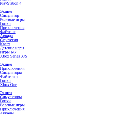
PlayStation 4
Экшен
Симулятор
Ролевые игры
Гонки
Приключения
Файтинг
Аркада
Стратегия
Квест
Детские игры
Игры Б/У
Xbox Series X/S
Экшен
Приключения
Симуляторы
Файтинги
Гонки
Xbox One
Экшен
Симуляторы
Гонки
Ролевые игры
Приключения
Аркады