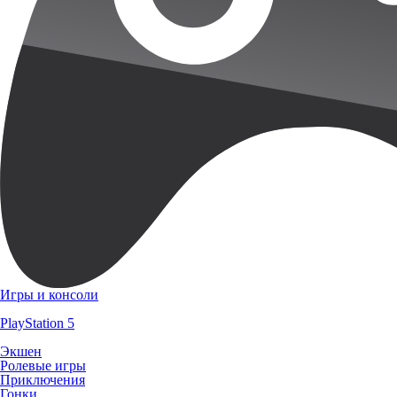
Игры и консоли
PlayStation 5
Экшен
Ролевые игры
Приключения
Гонки