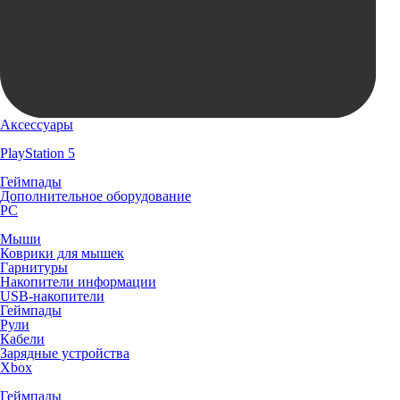
Аксессуары
PlayStation 5
Геймпады
Дополнительное оборудование
PC
Мыши
Коврики для мышек
Гарнитуры
Накопители информации
USB-накопители
Геймпады
Рули
Кабели
Зарядные устройства
Xbox
Геймпады