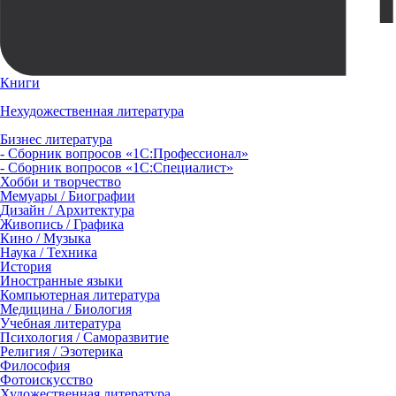
Книги
Нехудожественная литература
Бизнес литература
- Сборник вопросов «1С:Профессионал»
- Сборник вопросов «1С:Специалист»
Хобби и творчество
Мемуары / Биографии
Дизайн / Архитектура
Живопись / Графика
Кино / Музыка
Наука / Техника
История
Иностранные языки
Компьютерная литература
Медицина / Биология
Учебная литература
Психология / Саморазвитие
Религия / Эзотерика
Философия
Фотоискусство
Художественная литература