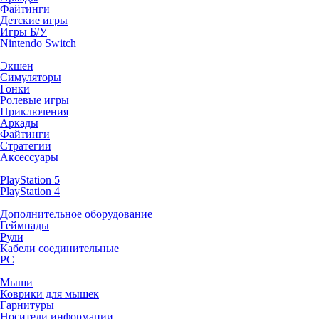
Файтинги
Детские игры
Игры Б/У
Nintendo Switch
Экшен
Симуляторы
Гонки
Ролевые игры
Приключения
Аркады
Файтинги
Стратегии
Аксессуары
PlayStation 5
PlayStation 4
Дополнительное оборудование
Геймпады
Рули
Кабели соединительные
PC
Мыши
Коврики для мышек
Гарнитуры
Носители информации