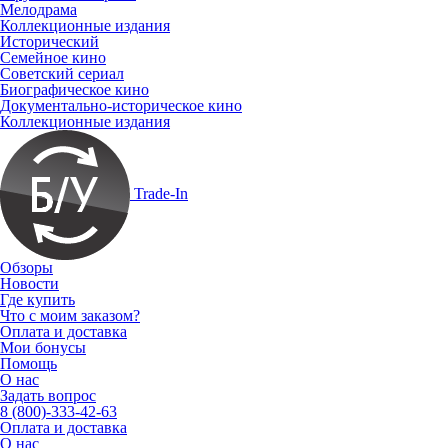
Мелодрама
Коллекционные издания
Исторический
Семейное кино
Советский сериал
Биографическое кино
Документально-историческое кино
Коллекционные издания
Trade-In
Обзоры
Новости
Где купить
Что с моим заказом?
Оплата и доставка
Мои бонусы
Помощь
О нас
Задать вопрос
8 (800)-333-42-63
Оплата и доставка
О нас