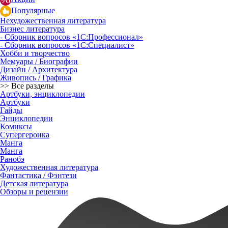
Популярные
Нехудожественная литература
Бизнес литература
- Сборник вопросов «1С:Профессионал»
- Сборник вопросов «1С:Специалист»
Хобби и творчество
Мемуары / Биографии
Дизайн / Архитектура
Живопись / Графика
>> Все разделы
Артбуки, энциклопедии
Артбуки
Гайды
Энциклопедии
Комиксы
Супергероика
Манга
Манга
Ранобэ
Художественная литература
Фантастика / Фэнтези
Детская литература
Обзоры и рецензии