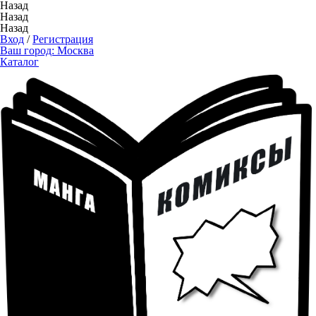
Назад
Назад
Назад
Вход
/
Регистрация
Ваш город:
Москва
Каталог