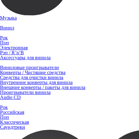
Музыка
Винил
Рок
Поп
Электронная
Рэп / R’n’B
Аксессуары для винила
Виниловые проигрыватели
Конверты / Чистящие средства
Средства для очистки винила
Внутренние конверты для винила
Внешние конверты / пакеты для винила
Проигрыватели винила
Audio CD
Рок
Российская
Поп
Классическая
Саундтреки