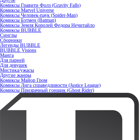
Другое
Комиксы Гравити Фолз (Gravity Falls)
Комиксы Marvel Universe
Комиксы Человек-паук (Spider-Man)
Комиксы Бэтмен (Batman)
Комиксы Земля Королей Федора Нечитайло
Комиксы BUBBLE
Синглы
Сборники
Легенды BUBBLE
BUBBLE Visions
Манга
Для парней
Для девушек
Мистика/ужасы
Другие жанры
Комиксы Майор Гром
Комиксы Лига справедливости (Justice League)
Комиксы Призрачный гонщик (Ghost Rider)