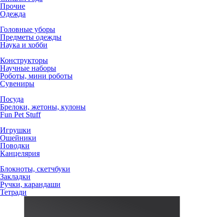
Прочие
Одежда
Головные уборы
Предметы одежды
Наука и хобби
Конструкторы
Научные наборы
Роботы, мини роботы
Сувениры
Посуда
Брелоки, жетоны, кулоны
Fun Pet Stuff
Игрушки
Ошейники
Поводки
Канцелярия
Блокноты, скетчбуки
Закладки
Ручки, карандаши
Тетради