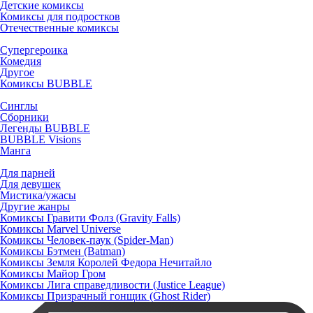
Детские комиксы
Комиксы для подростков
Отечественные комиксы
Супергероика
Комедия
Другое
Комиксы BUBBLE
Синглы
Сборники
Легенды BUBBLE
BUBBLE Visions
Манга
Для парней
Для девушек
Мистика/ужасы
Другие жанры
Комиксы Гравити Фолз (Gravity Falls)
Комиксы Marvel Universe
Комиксы Человек-паук (Spider-Man)
Комиксы Бэтмен (Batman)
Комиксы Земля Королей Федора Нечитайло
Комиксы Майор Гром
Комиксы Лига справедливости (Justice League)
Комиксы Призрачный гонщик (Ghost Rider)