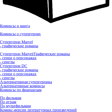
Комиксы и манга
Комиксы о супергероях
Супергерои Marvel
- графические романы
Супергерои Marvel/Графические романы
- серии о персонажах
- синглы
Супергерои DC
- графические романы
- серии о персонажах
- синглы
Альтернативная супергероика
Альтернативные комиксы
Комиксы по франшизам
По фильмам
По играм
По мультфильмам
Комикс-версии литературных произведений