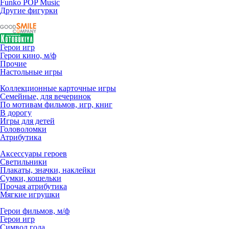
Funko POP Music
Другие фигурки
Герои игр
Герои кино, м/ф
Прочие
Настольные игры
Коллекционные карточные игры
Семейные, для вечеринок
По мотивам фильмов, игр, книг
В дорогу
Игры для детей
Головоломки
Атрибутика
Аксессуары героев
Светильники
Плакаты, значки, наклейки
Сумки, кошельки
Прочая атрибутика
Мягкие игрушки
Герои фильмов, м/ф
Герои игр
Символ года