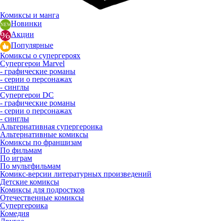
Комиксы и манга
Новинки
Акции
Популярные
Комиксы о супергероях
Супергерои Marvel
- графические романы
- серии о персонажах
- синглы
Супергерои DC
- графические романы
- серии о персонажах
- синглы
Альтернативная супергероика
Альтернативные комиксы
Комиксы по франшизам
По фильмам
По играм
По мультфильмам
Комикс-версии литературных произведений
Детские комиксы
Комиксы для подростков
Отечественные комиксы
Супергероика
Комедия