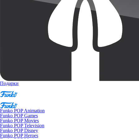
Подарки
Funko POP Animation
Funko POP Games
Funko POP Movies
Funko POP Television
Funko POP Disney
Funko POP Heroes