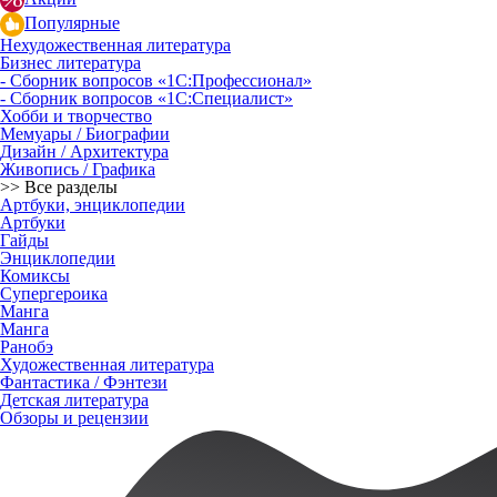
Популярные
Нехудожественная литература
Бизнес литература
- Сборник вопросов «1С:Профессионал»
- Сборник вопросов «1С:Специалист»
Хобби и творчество
Мемуары / Биографии
Дизайн / Архитектура
Живопись / Графика
>> Все разделы
Артбуки, энциклопедии
Артбуки
Гайды
Энциклопедии
Комиксы
Супергероика
Манга
Манга
Ранобэ
Художественная литература
Фантастика / Фэнтези
Детская литература
Обзоры и рецензии