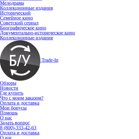
Мелодрама
Коллекционные издания
Исторический
Семейное кино
Советский сериал
Биографическое кино
Документально-историческое кино
Коллекционные издания
Trade-In
Обзоры
Новости
Где купить
Что с моим заказом?
Оплата и доставка
Мои бонусы
Помощь
О нас
Задать вопрос
8 (800)-333-42-63
Оплата и доставка
О нас