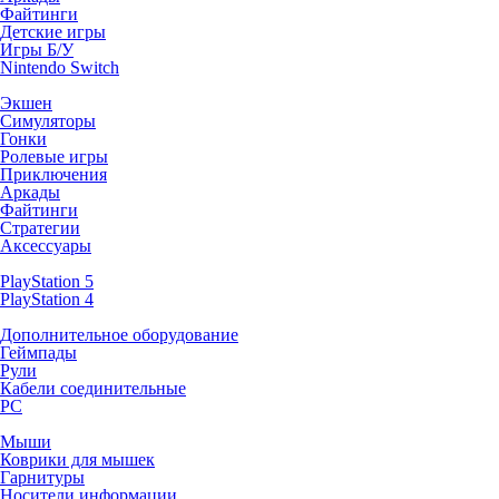
Файтинги
Детские игры
Игры Б/У
Nintendo Switch
Экшен
Симуляторы
Гонки
Ролевые игры
Приключения
Аркады
Файтинги
Стратегии
Аксессуары
PlayStation 5
PlayStation 4
Дополнительное оборудование
Геймпады
Рули
Кабели соединительные
PC
Мыши
Коврики для мышек
Гарнитуры
Носители информации