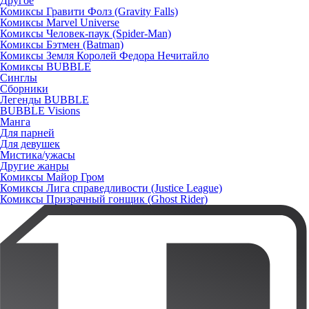
Другое
Комиксы Гравити Фолз (Gravity Falls)
Комиксы Marvel Universe
Комиксы Человек-паук (Spider-Man)
Комиксы Бэтмен (Batman)
Комиксы Земля Королей Федора Нечитайло
Комиксы BUBBLE
Синглы
Сборники
Легенды BUBBLE
BUBBLE Visions
Манга
Для парней
Для девушек
Мистика/ужасы
Другие жанры
Комиксы Майор Гром
Комиксы Лига справедливости (Justice League)
Комиксы Призрачный гонщик (Ghost Rider)