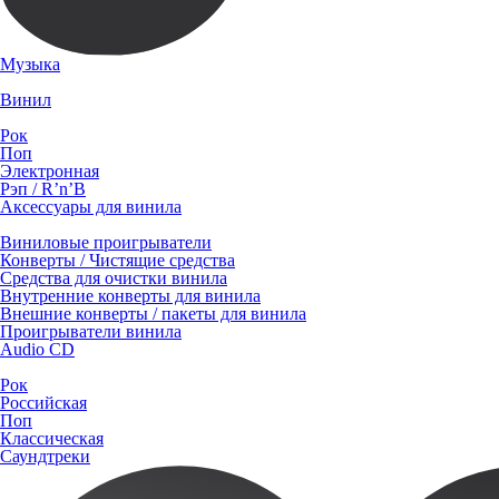
Музыка
Винил
Рок
Поп
Электронная
Рэп / R’n’B
Аксессуары для винила
Виниловые проигрыватели
Конверты / Чистящие средства
Средства для очистки винила
Внутренние конверты для винила
Внешние конверты / пакеты для винила
Проигрыватели винила
Audio CD
Рок
Российская
Поп
Классическая
Саундтреки