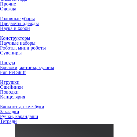
Прочие
Одежда
Головные уборы
Предметы одежды
Наука и хобби
Конструкторы
Научные наборы
Роботы, мини роботы
Сувениры
Посуда
Брелоки, жетоны, кулоны
Fun Pet Stuff
Игрушки
Ошейники
Поводки
Канцелярия
Блокноты, скетчбуки
Закладки
Ручки, карандаши
Тетради