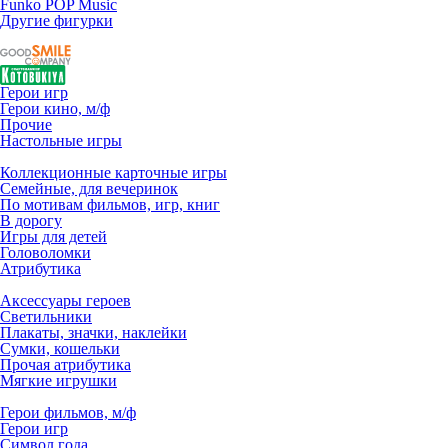
Funko POP Music
Другие фигурки
Герои игр
Герои кино, м/ф
Прочие
Настольные игры
Коллекционные карточные игры
Семейные, для вечеринок
По мотивам фильмов, игр, книг
В дорогу
Игры для детей
Головоломки
Атрибутика
Аксессуары героев
Светильники
Плакаты, значки, наклейки
Сумки, кошельки
Прочая атрибутика
Мягкие игрушки
Герои фильмов, м/ф
Герои игр
Символ года