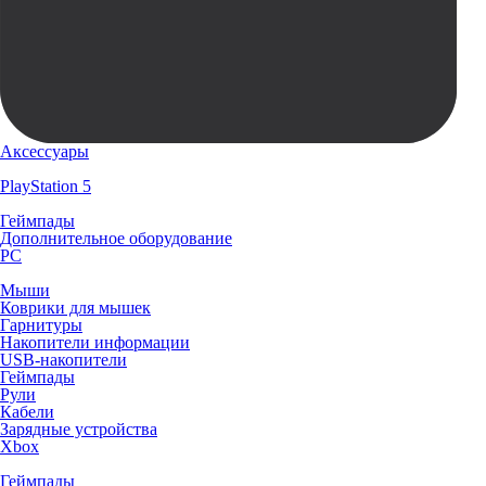
Аксессуары
PlayStation 5
Геймпады
Дополнительное оборудование
PC
Мыши
Коврики для мышек
Гарнитуры
Накопители информации
USB-накопители
Геймпады
Рули
Кабели
Зарядные устройства
Xbox
Геймпады