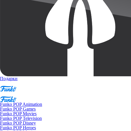
Подарки
Funko POP Animation
Funko POP Games
Funko POP Movies
Funko POP Television
Funko POP Disney
Funko POP Heroes