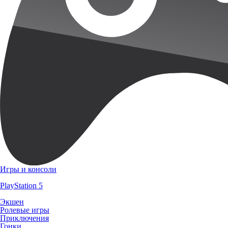
Игры и консоли
PlayStation 5
Экшен
Ролевые игры
Приключения
Гонки