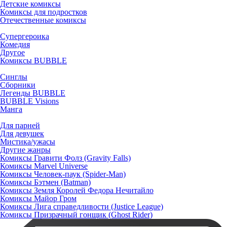
Детские комиксы
Комиксы для подростков
Отечественные комиксы
Супергероика
Комедия
Другое
Комиксы BUBBLE
Синглы
Сборники
Легенды BUBBLE
BUBBLE Visions
Манга
Для парней
Для девушек
Мистика/ужасы
Другие жанры
Комиксы Гравити Фолз (Gravity Falls)
Комиксы Marvel Universe
Комиксы Человек-паук (Spider-Man)
Комиксы Бэтмен (Batman)
Комиксы Земля Королей Федора Нечитайло
Комиксы Майор Гром
Комиксы Лига справедливости (Justice League)
Комиксы Призрачный гонщик (Ghost Rider)