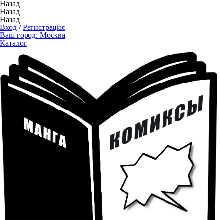
Назад
Назад
Назад
Вход
/
Регистрация
Ваш город:
Москва
Каталог