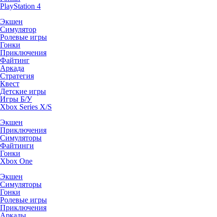
PlayStation 4
Экшен
Симулятор
Ролевые игры
Гонки
Приключения
Файтинг
Аркада
Стратегия
Квест
Детские игры
Игры Б/У
Xbox Series X/S
Экшен
Приключения
Симуляторы
Файтинги
Гонки
Xbox One
Экшен
Симуляторы
Гонки
Ролевые игры
Приключения
Аркады