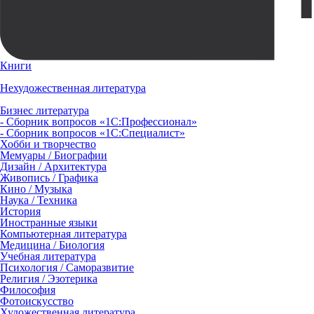
Книги
Нехудожественная литература
Бизнес литература
- Сборник вопросов «1С:Профессионал»
- Сборник вопросов «1С:Специалист»
Хобби и творчество
Мемуары / Биографии
Дизайн / Архитектура
Живопись / Графика
Кино / Музыка
Наука / Техника
История
Иностранные языки
Компьютерная литература
Медицина / Биология
Учебная литература
Психология / Саморазвитие
Религия / Эзотерика
Философия
Фотоискусство
Художественная литература