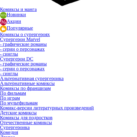
Комиксы и манга
Новинки
Акции
Популярные
Комиксы о супергероях
Супергерои Marvel
- графические романы
- серии о персонажах
- синглы
Супергерои DC
- графические романы
- серии о персонажах
- синглы
Альтернативная супергероика
Альтернативные комиксы
Комиксы по франшизам
По фильмам
По играм
По мультфильмам
Комикс-версии литературных произведений
Детские комиксы
Комиксы для подростков
Отечественные комиксы
Супергероика
Комедия