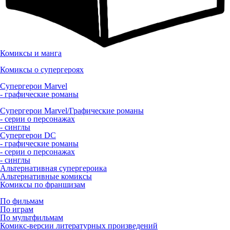
Комиксы и манга
Комиксы о супергероях
Супергерои Marvel
- графические романы
Супергерои Marvel/Графические романы
- серии о персонажах
- синглы
Супергерои DC
- графические романы
- серии о персонажах
- синглы
Альтернативная супергероика
Альтернативные комиксы
Комиксы по франшизам
По фильмам
По играм
По мультфильмам
Комикс-версии литературных произведений