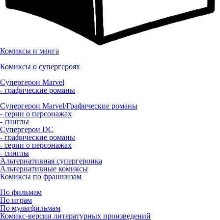
Комиксы и манга
Комиксы о супергероях
Супергерои Marvel
- графические романы
Супергерои Marvel/Графические романы
- серии о персонажах
- синглы
Супергерои DC
- графические романы
- серии о персонажах
- синглы
Альтернативная супергероика
Альтернативные комиксы
Комиксы по франшизам
По фильмам
По играм
По мультфильмам
Комикс-версии литературных произведений