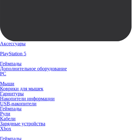
Аксессуары
PlayStation 5
Геймпады
Дополнительное оборудование
PC
Мыши
Коврики для мышек
Гарнитуры
Накопители информации
USB-накопители
Геймпады
Рули
Кабели
Зарядные устройства
Xbox
Геймпады