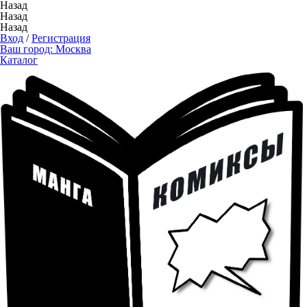
Назад
Назад
Назад
Вход
/
Регистрация
Ваш город:
Москва
Каталог