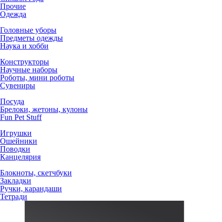
Прочие
Одежда
Головные уборы
Предметы одежды
Наука и хобби
Конструкторы
Научные наборы
Роботы, мини роботы
Сувениры
Посуда
Брелоки, жетоны, кулоны
Fun Pet Stuff
Игрушки
Ошейники
Поводки
Канцелярия
Блокноты, скетчбуки
Закладки
Ручки, карандаши
Тетради