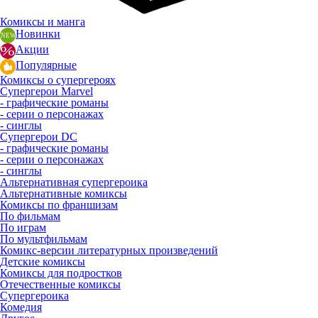
Комиксы и манга
Новинки
Акции
Популярные
Комиксы о супергероях
Супергерои Marvel
- графические романы
- серии о персонажах
- синглы
Супергерои DC
- графические романы
- серии о персонажах
- синглы
Альтернативная супергероика
Альтернативные комиксы
Комиксы по франшизам
По фильмам
По играм
По мультфильмам
Комикс-версии литературных произведений
Детские комиксы
Комиксы для подростков
Отечественные комиксы
Супергероика
Комедия