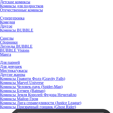
Детские комиксы
Комиксы для подростков
Отечественные комиксы
Супергероика
Комедия
Другое
Комиксы BUBBLE
Синглы
Сборники
Легенды BUBBLE
BUBBLE Visions
Манга
Для парней
Для девушек
Мистика/ужасы
Другие жанры
Комиксы Гравити Фолз (Gravity Falls)
Комиксы Marvel Universe
Комиксы Человек-паук (Spider-Man)
Комиксы Бэтмен (Batman)
Комиксы Земля Королей Федора Нечитайло
Комиксы Майор Гром
Комиксы Лига справедливости (Justice League)
Комиксы Призрачный гонщик (Ghost Rider)