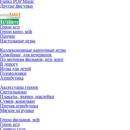
Funko POP Music
Другие фигурки
Герои игр
Герои кино, м/ф
Прочие
Настольные игры
Коллекционные карточные игры
Семейные, для вечеринок
По мотивам фильмов, игр, книг
В дорогу
Игры для детей
Головоломки
Атрибутика
Аксессуары героев
Светильники
Плакаты, значки, наклейки
Сумки, кошельки
Прочая атрибутика
Мягкие игрушки
Герои фильмов, м/ф
Герои игр
Символ года