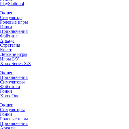
PlayStation 4
Экшен
Симулятор
Ролевые игры
Гонки
Приключения
Файтинг
Аркада
Стратегия
Квест
Детские игры
Игры Б/У
Xbox Series X/S
Экшен
Приключения
Симуляторы
Файтинги
Гонки
Xbox One
Экшен
Симуляторы
Гонки
Ролевые игры
Приключения
Аркады