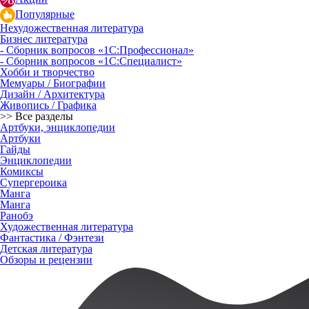
Популярные
Нехудожественная литература
Бизнес литература
- Сборник вопросов «1С:Профессионал»
- Сборник вопросов «1С:Специалист»
Хобби и творчество
Мемуары / Биографии
Дизайн / Архитектура
Живопись / Графика
>> Все разделы
Артбуки, энциклопедии
Артбуки
Гайды
Энциклопедии
Комиксы
Супергероика
Манга
Манга
Ранобэ
Художественная литература
Фантастика / Фэнтези
Детская литература
Обзоры и рецензии