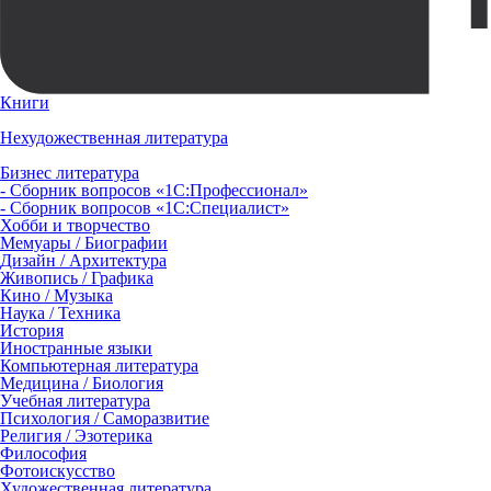
Книги
Нехудожественная литература
Бизнес литература
- Сборник вопросов «1С:Профессионал»
- Сборник вопросов «1С:Специалист»
Хобби и творчество
Мемуары / Биографии
Дизайн / Архитектура
Живопись / Графика
Кино / Музыка
Наука / Техника
История
Иностранные языки
Компьютерная литература
Медицина / Биология
Учебная литература
Психология / Саморазвитие
Религия / Эзотерика
Философия
Фотоискусство
Художественная литература