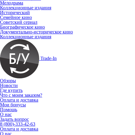
Мелодрама
Коллекционные издания
Исторический
Семейное кино
Советский сериал
Биографическое кино
Документально-историческое кино
Коллекционные издания
Trade-In
Обзоры
Новости
Где купить
Что с моим заказом?
Оплата и доставка
Мои бонусы
Помощь
О нас
Задать вопрос
8 (800)-333-42-63
Оплата и доставка
О нас