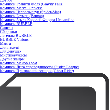
Другое
Комиксы Гравити Фолз (Gravity Falls)
Комиксы Marvel Universe
Комиксы Человек-паук (Spider-Man)
Комиксы Бэтмен (Batman)
Комиксы Земля Королей Федора Нечитайло
Комиксы BUBBLE
Синглы
Сборники
Легенды BUBBLE
BUBBLE Visions
Манга
Для парней
Для девушек
Мистика/ужасы
Другие жанры
Комиксы Майор Гром
Комиксы Лига справедливости (Justice League)
Комиксы Призрачный гонщик (Ghost Rider)