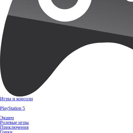
Игры и консоли
PlayStation 5
Экшен
Ролевые игры
Приключения
Гонки