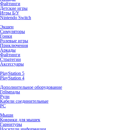
Файтинги
Детские игры
Игры Б/У
Nintendo Switch
Экшен
Симуляторы
Гонки
Ролевые игры
Приключения
Аркады
Файтинги
Стратегии
Аксессуары
PlayStation 5
PlayStation 4
Дополнительное оборудование
Геймпады
Рули
Кабели соединительные
PC
Мыши
Коврики для мышек
Гарнитуры
Носители информации