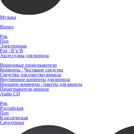
Музыка
Винил
Рок
Поп
Электронная
Рэп / R’n’B
Аксессуары для винила
Виниловые проигрыватели
Конверты / Чистящие средства
Средства для очистки винила
Внутренние конверты для винила
Внешние конверты / пакеты для винила
Проигрыватели винила
Audio CD
Рок
Российская
Поп
Классическая
Саундтреки