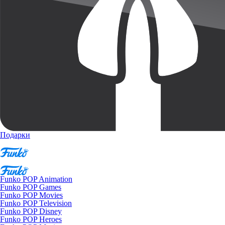
Подарки
Funko POP Animation
Funko POP Games
Funko POP Movies
Funko POP Television
Funko POP Disney
Funko POP Heroes