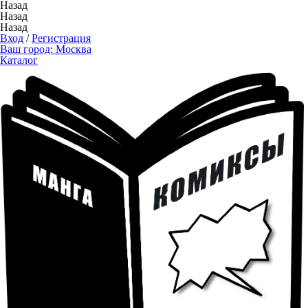
Назад
Назад
Назад
Вход
/
Регистрация
Ваш город:
Москва
Каталог