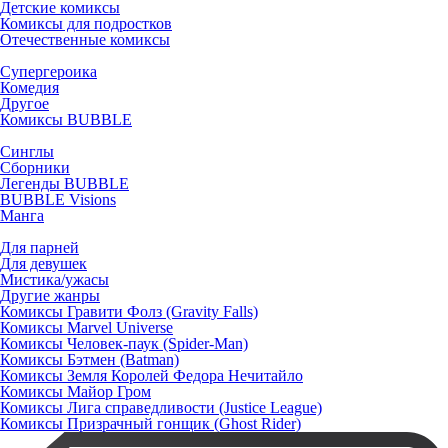
Детские комиксы
Комиксы для подростков
Отечественные комиксы
Супергероика
Комедия
Другое
Комиксы BUBBLE
Синглы
Сборники
Легенды BUBBLE
BUBBLE Visions
Манга
Для парней
Для девушек
Мистика/ужасы
Другие жанры
Комиксы Гравити Фолз (Gravity Falls)
Комиксы Marvel Universe
Комиксы Человек-паук (Spider-Man)
Комиксы Бэтмен (Batman)
Комиксы Земля Королей Федора Нечитайло
Комиксы Майор Гром
Комиксы Лига справедливости (Justice League)
Комиксы Призрачный гонщик (Ghost Rider)