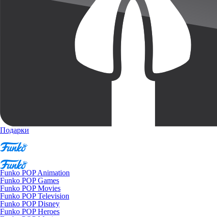
Подарки
Funko POP Animation
Funko POP Games
Funko POP Movies
Funko POP Television
Funko POP Disney
Funko POP Heroes