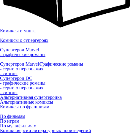
Комиксы и манга
Комиксы о супергероях
Супергерои Marvel
- графические романы
Супергерои Marvel/Графические романы
- серии о персонажах
- синглы
Супергерои DC
- графические романы
- серии о персонажах
- синглы
Альтернативная супергероика
Альтернативные комиксы
Комиксы по франшизам
По фильмам
По играм
По мультфильмам
Комикс-версии литературных произведений