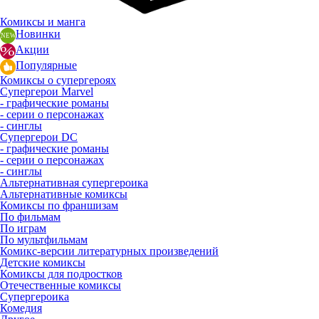
Комиксы и манга
Новинки
Акции
Популярные
Комиксы о супергероях
Супергерои Marvel
- графические романы
- серии о персонажах
- синглы
Супергерои DC
- графические романы
- серии о персонажах
- синглы
Альтернативная супергероика
Альтернативные комиксы
Комиксы по франшизам
По фильмам
По играм
По мультфильмам
Комикс-версии литературных произведений
Детские комиксы
Комиксы для подростков
Отечественные комиксы
Супергероика
Комедия