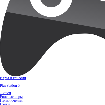
Игры и консоли
PlayStation 5
Экшен
Ролевые игры
Приключения
Гонки