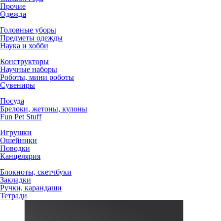
Прочие
Одежда
Головные уборы
Предметы одежды
Наука и хобби
Конструкторы
Научные наборы
Роботы, мини роботы
Сувениры
Посуда
Брелоки, жетоны, кулоны
Fun Pet Stuff
Игрушки
Ошейники
Поводки
Канцелярия
Блокноты, скетчбуки
Закладки
Ручки, карандаши
Тетради