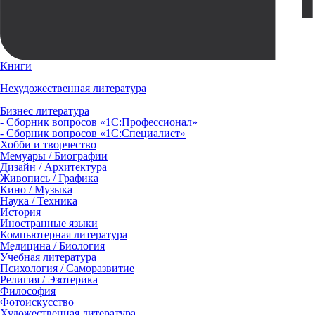
Книги
Нехудожественная литература
Бизнес литература
- Сборник вопросов «1С:Профессионал»
- Сборник вопросов «1С:Специалист»
Хобби и творчество
Мемуары / Биографии
Дизайн / Архитектура
Живопись / Графика
Кино / Музыка
Наука / Техника
История
Иностранные языки
Компьютерная литература
Медицина / Биология
Учебная литература
Психология / Саморазвитие
Религия / Эзотерика
Философия
Фотоискусство
Художественная литература