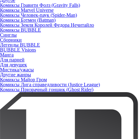
Другое
Комиксы Гравити Фолз (Gravity Falls)
Комиксы Marvel Universe
Комиксы Человек-паук (Spider-Man)
Комиксы Бэтмен (Batman)
Комиксы Земля Королей Федора Нечитайло
Комиксы BUBBLE
Синглы
Сборники
Легенды BUBBLE
BUBBLE Visions
Манга
Для парней
Для девушек
Мистика/ужасы
Другие жанры
Комиксы Майор Гром
Комиксы Лига справедливости (Justice League)
Комиксы Призрачный гонщик (Ghost Rider)