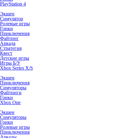
PlayStation 4
Экшен
Симулятор
Ролевые игры
Гонки
Приключения
Файтинг
Аркада
Стратегия
Квест
Детские игры
Игры Б/У
Xbox Series X/S
Экшен
Приключения
Симуляторы
Файтинги
Гонки
Xbox One
Экшен
Симуляторы
Гонки
Ролевые игры
Приключения
Аркады