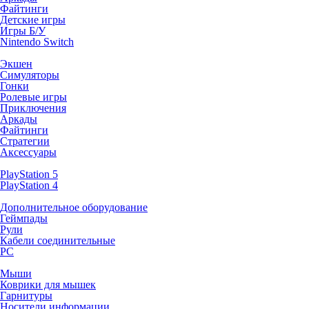
Файтинги
Детские игры
Игры Б/У
Nintendo Switch
Экшен
Симуляторы
Гонки
Ролевые игры
Приключения
Аркады
Файтинги
Стратегии
Аксессуары
PlayStation 5
PlayStation 4
Дополнительное оборудование
Геймпады
Рули
Кабели соединительные
PC
Мыши
Коврики для мышек
Гарнитуры
Носители информации