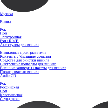
Музыка
Винил
Рок
Поп
Электронная
Рэп / R’n’B
Аксессуары для винила
Виниловые проигрыватели
Конверты / Чистящие средства
Средства для очистки винила
Внутренние конверты для винила
Внешние конверты / пакеты для винила
Проигрыватели винила
Audio CD
Рок
Российская
Поп
Классическая
Саундтреки