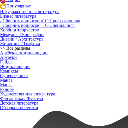
Популярные
Нехудожественная литература
Бизнес литература
- Сборник вопросов «1С:Профессионал»
- Сборник вопросов «1С:Специалист»
Хобби и творчество
Мемуары / Биографии
Дизайн / Архитектура
Живопись / Графика
>> Все разделы
Артбуки, энциклопедии
Артбуки
Гайды
Энциклопедии
Комиксы
Супергероика
Манга
Манга
Ранобэ
Художественная литература
Фантастика / Фэнтези
Детская литература
Обзоры и рецензии