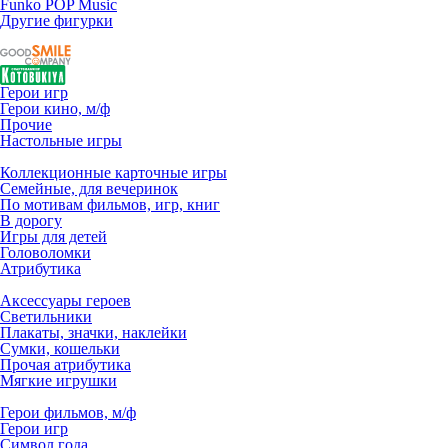
Funko POP Music
Другие фигурки
Герои игр
Герои кино, м/ф
Прочие
Настольные игры
Коллекционные карточные игры
Семейные, для вечеринок
По мотивам фильмов, игр, книг
В дорогу
Игры для детей
Головоломки
Атрибутика
Аксессуары героев
Светильники
Плакаты, значки, наклейки
Сумки, кошельки
Прочая атрибутика
Мягкие игрушки
Герои фильмов, м/ф
Герои игр
Символ года