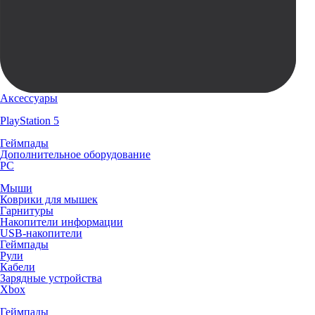
Аксессуары
PlayStation 5
Геймпады
Дополнительное оборудование
PC
Мыши
Коврики для мышек
Гарнитуры
Накопители информации
USB-накопители
Геймпады
Рули
Кабели
Зарядные устройства
Xbox
Геймпады