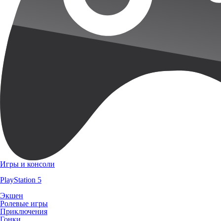
Игры и консоли
PlayStation 5
Экшен
Ролевые игры
Приключения
Гонки