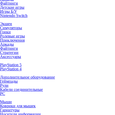
Файтинги
Детские игры
Игры Б/У
Nintendo Switch
Экшен
Симуляторы
Гонки
Ролевые игры
Приключения
Аркады
Файтинги
Стратегии
Аксессуары
PlayStation 5
PlayStation 4
Дополнительное оборудование
Геймпады
Рули
Кабели соединительные
PC
Мыши
Коврики для мышек
Гарнитуры
Носители информации