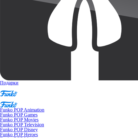
Подарки
Funko POP Animation
Funko POP Games
Funko POP Movies
Funko POP Television
Funko POP Disney
Funko POP Heroes