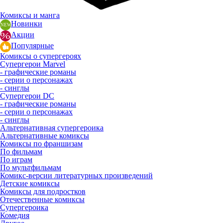
Комиксы и манга
Новинки
Акции
Популярные
Комиксы о супергероях
Супергерои Marvel
- графические романы
- серии о персонажах
- синглы
Супергерои DC
- графические романы
- серии о персонажах
- синглы
Альтернативная супергероика
Альтернативные комиксы
Комиксы по франшизам
По фильмам
По играм
По мультфильмам
Комикс-версии литературных произведений
Детские комиксы
Комиксы для подростков
Отечественные комиксы
Супергероика
Комедия