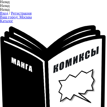
Назад
Назад
Назад
Вход
/
Регистрация
Ваш город:
Москва
Каталог