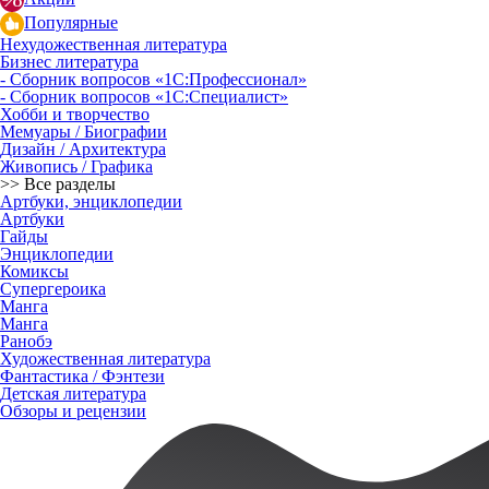
Популярные
Нехудожественная литература
Бизнес литература
- Сборник вопросов «1С:Профессионал»
- Сборник вопросов «1С:Специалист»
Хобби и творчество
Мемуары / Биографии
Дизайн / Архитектура
Живопись / Графика
>> Все разделы
Артбуки, энциклопедии
Артбуки
Гайды
Энциклопедии
Комиксы
Супергероика
Манга
Манга
Ранобэ
Художественная литература
Фантастика / Фэнтези
Детская литература
Обзоры и рецензии