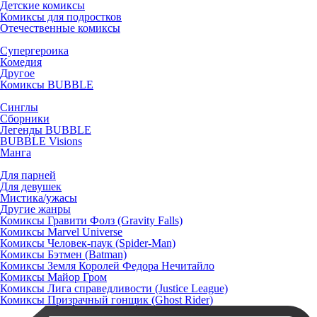
Детские комиксы
Комиксы для подростков
Отечественные комиксы
Супергероика
Комедия
Другое
Комиксы BUBBLE
Синглы
Сборники
Легенды BUBBLE
BUBBLE Visions
Манга
Для парней
Для девушек
Мистика/ужасы
Другие жанры
Комиксы Гравити Фолз (Gravity Falls)
Комиксы Marvel Universe
Комиксы Человек-паук (Spider-Man)
Комиксы Бэтмен (Batman)
Комиксы Земля Королей Федора Нечитайло
Комиксы Майор Гром
Комиксы Лига справедливости (Justice League)
Комиксы Призрачный гонщик (Ghost Rider)