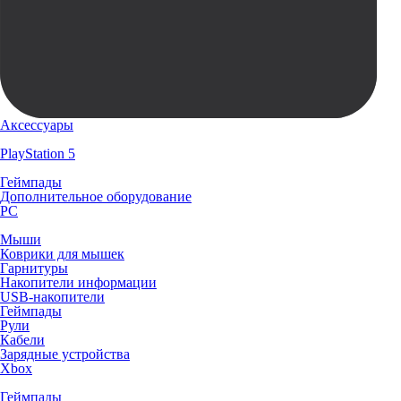
Аксессуары
PlayStation 5
Геймпады
Дополнительное оборудование
PC
Мыши
Коврики для мышек
Гарнитуры
Накопители информации
USB-накопители
Геймпады
Рули
Кабели
Зарядные устройства
Xbox
Геймпады