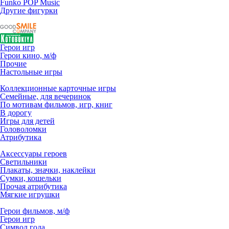
Funko POP Music
Другие фигурки
Герои игр
Герои кино, м/ф
Прочие
Настольные игры
Коллекционные карточные игры
Семейные, для вечеринок
По мотивам фильмов, игр, книг
В дорогу
Игры для детей
Головоломки
Атрибутика
Аксессуары героев
Светильники
Плакаты, значки, наклейки
Сумки, кошельки
Прочая атрибутика
Мягкие игрушки
Герои фильмов, м/ф
Герои игр
Символ года