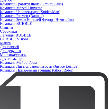
Другое
Комиксы Гравити Фолз (Gravity Falls)
Комиксы Marvel Universe
Комиксы Человек-паук (Spider-Man)
Комиксы Бэтмен (Batman)
Комиксы Земля Королей Федора Нечитайло
Комиксы BUBBLE
Синглы
Сборники
Легенды BUBBLE
BUBBLE Visions
Манга
Для парней
Для девушек
Мистика/ужасы
Другие жанры
Комиксы Майор Гром
Комиксы Лига справедливости (Justice League)
Комиксы Призрачный гонщик (Ghost Rider)