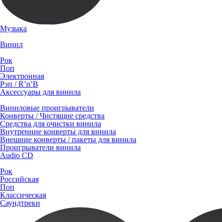
Музыка
Винил
Рок
Поп
Электронная
Рэп / R’n’B
Аксессуары для винила
Виниловые проигрыватели
Конверты / Чистящие средства
Средства для очистки винила
Внутренние конверты для винила
Внешние конверты / пакеты для винила
Проигрыватели винила
Audio CD
Рок
Российская
Поп
Классическая
Саундтреки