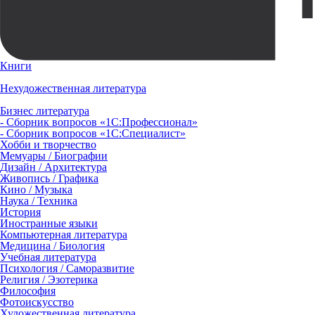
Книги
Нехудожественная литература
Бизнес литература
- Сборник вопросов «1С:Профессионал»
- Сборник вопросов «1С:Специалист»
Хобби и творчество
Мемуары / Биографии
Дизайн / Архитектура
Живопись / Графика
Кино / Музыка
Наука / Техника
История
Иностранные языки
Компьютерная литература
Медицина / Биология
Учебная литература
Психология / Саморазвитие
Религия / Эзотерика
Философия
Фотоискусство
Художественная литература