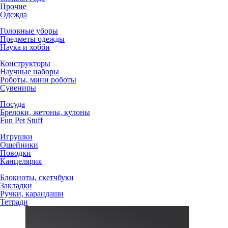
Прочие
Одежда
Головные уборы
Предметы одежды
Наука и хобби
Конструкторы
Научные наборы
Роботы, мини роботы
Сувениры
Посуда
Брелоки, жетоны, кулоны
Fun Pet Stuff
Игрушки
Ошейники
Поводки
Канцелярия
Блокноты, скетчбуки
Закладки
Ручки, карандаши
Тетради