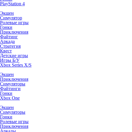
PlayStation 4
Экшен
Симулятор
Ролевые игры
Гонки
Приключения
Файтинг
Аркада
Стратегия
Квест
Детские игры
Игры Б/У
Xbox Series X/S
Экшен
Приключения
Симуляторы
Файтинги
Гонки
Xbox One
Экшен
Симуляторы
Гонки
Ролевые игры
Приключения
Аркады