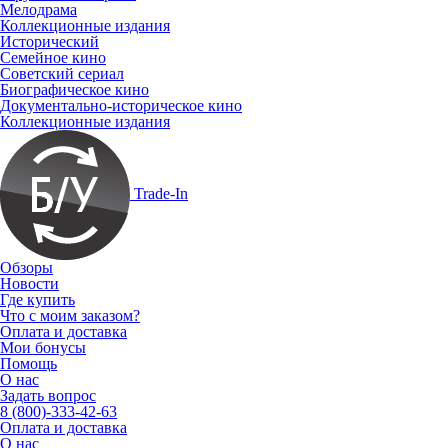
Мелодрама
Коллекционные издания
Исторический
Семейное кино
Советский сериал
Биографическое кино
Документально-историческое кино
Коллекционные издания
Trade-In
Обзоры
Новости
Где купить
Что с моим заказом?
Оплата и доставка
Мои бонусы
Помощь
О нас
Задать вопрос
8 (800)-333-42-63
Оплата и доставка
О нас