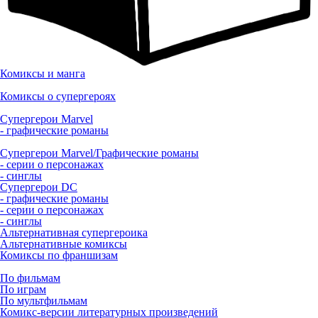
Комиксы и манга
Комиксы о супергероях
Супергерои Marvel
- графические романы
Супергерои Marvel/Графические романы
- серии о персонажах
- синглы
Супергерои DC
- графические романы
- серии о персонажах
- синглы
Альтернативная супергероика
Альтернативные комиксы
Комиксы по франшизам
По фильмам
По играм
По мультфильмам
Комикс-версии литературных произведений