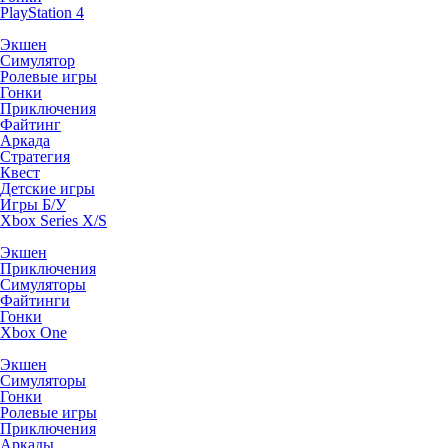
PlayStation 4
Экшен
Симулятор
Ролевые игры
Гонки
Приключения
Файтинг
Аркада
Стратегия
Квест
Детские игры
Игры Б/У
Xbox Series X/S
Экшен
Приключения
Симуляторы
Файтинги
Гонки
Xbox One
Экшен
Симуляторы
Гонки
Ролевые игры
Приключения
Аркады