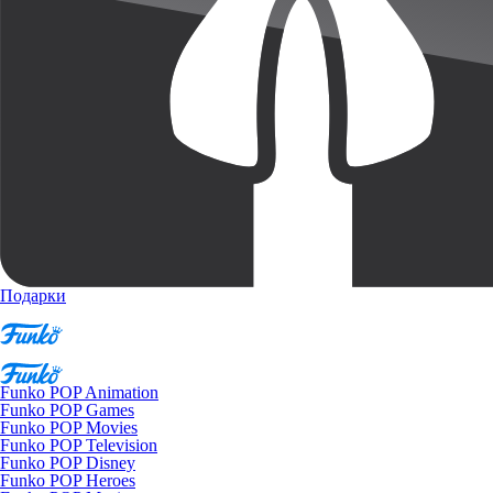
Подарки
Funko POP Animation
Funko POP Games
Funko POP Movies
Funko POP Television
Funko POP Disney
Funko POP Heroes