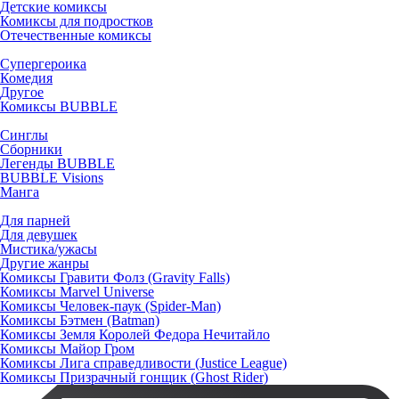
Детские комиксы
Комиксы для подростков
Отечественные комиксы
Супергероика
Комедия
Другое
Комиксы BUBBLE
Синглы
Сборники
Легенды BUBBLE
BUBBLE Visions
Манга
Для парней
Для девушек
Мистика/ужасы
Другие жанры
Комиксы Гравити Фолз (Gravity Falls)
Комиксы Marvel Universe
Комиксы Человек-паук (Spider-Man)
Комиксы Бэтмен (Batman)
Комиксы Земля Королей Федора Нечитайло
Комиксы Майор Гром
Комиксы Лига справедливости (Justice League)
Комиксы Призрачный гонщик (Ghost Rider)