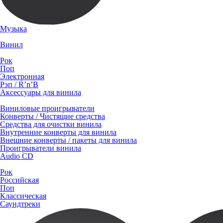
Музыка
Винил
Рок
Поп
Электронная
Рэп / R’n’B
Аксессуары для винила
Виниловые проигрыватели
Конверты / Чистящие средства
Средства для очистки винила
Внутренние конверты для винила
Внешние конверты / пакеты для винила
Проигрыватели винила
Audio CD
Рок
Российская
Поп
Классическая
Саундтреки