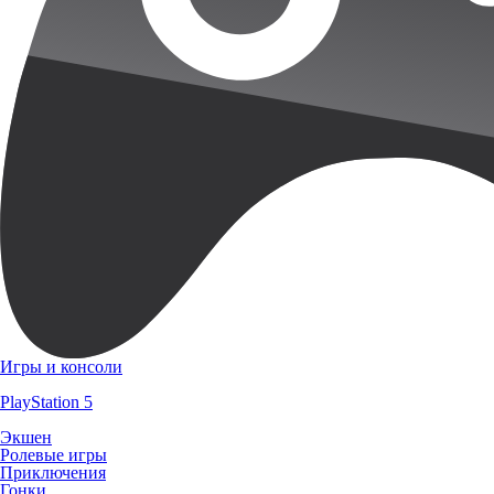
Игры и консоли
PlayStation 5
Экшен
Ролевые игры
Приключения
Гонки