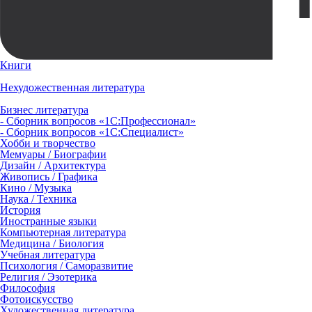
Книги
Нехудожественная литература
Бизнес литература
- Сборник вопросов «1С:Профессионал»
- Сборник вопросов «1С:Специалист»
Хобби и творчество
Мемуары / Биографии
Дизайн / Архитектура
Живопись / Графика
Кино / Музыка
Наука / Техника
История
Иностранные языки
Компьютерная литература
Медицина / Биология
Учебная литература
Психология / Саморазвитие
Религия / Эзотерика
Философия
Фотоискусство
Художественная литература