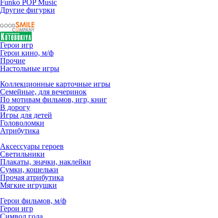
Funko POP Music
Другие фигурки
Герои игр
Герои кино, м/ф
Прочие
Настольные игры
Коллекционные карточные игры
Семейные, для вечеринок
По мотивам фильмов, игр, книг
В дорогу
Игры для детей
Головоломки
Атрибутика
Аксессуары героев
Светильники
Плакаты, значки, наклейки
Сумки, кошельки
Прочая атрибутика
Мягкие игрушки
Герои фильмов, м/ф
Герои игр
Символ года