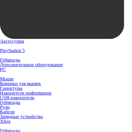
Аксессуары
PlayStation 5
Геймпады
Дополнительное оборудование
PC
Мыши
Коврики для мышек
Гарнитуры
Накопители информации
USB-накопители
Геймпады
Рули
Кабели
Зарядные устройства
Xbox
Геймпады