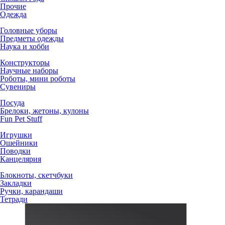
Прочие
Одежда
Головные уборы
Предметы одежды
Наука и хобби
Конструкторы
Научные наборы
Роботы, мини роботы
Сувениры
Посуда
Брелоки, жетоны, кулоны
Fun Pet Stuff
Игрушки
Ошейники
Поводки
Канцелярия
Блокноты, скетчбуки
Закладки
Ручки, карандаши
Тетради