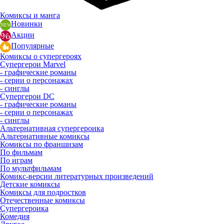
Комиксы и манга
Новинки
Акции
Популярные
Комиксы о супергероях
Супергерои Marvel
- графические романы
- серии о персонажах
- синглы
Супергерои DC
- графические романы
- серии о персонажах
- синглы
Альтернативная супергероика
Альтернативные комиксы
Комиксы по франшизам
По фильмам
По играм
По мультфильмам
Комикс-версии литературных произведений
Детские комиксы
Комиксы для подростков
Отечественные комиксы
Супергероика
Комедия