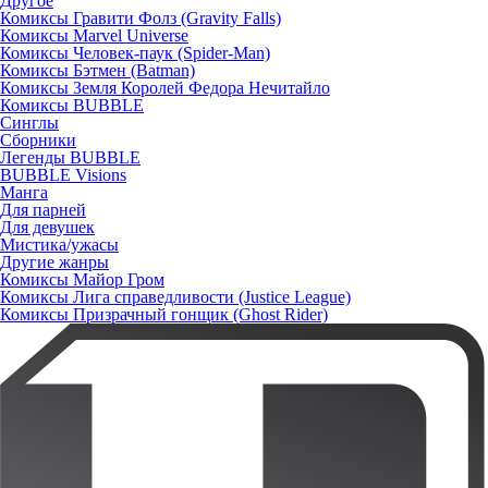
Другое
Комиксы Гравити Фолз (Gravity Falls)
Комиксы Marvel Universe
Комиксы Человек-паук (Spider-Man)
Комиксы Бэтмен (Batman)
Комиксы Земля Королей Федора Нечитайло
Комиксы BUBBLE
Синглы
Сборники
Легенды BUBBLE
BUBBLE Visions
Манга
Для парней
Для девушек
Мистика/ужасы
Другие жанры
Комиксы Майор Гром
Комиксы Лига справедливости (Justice League)
Комиксы Призрачный гонщик (Ghost Rider)