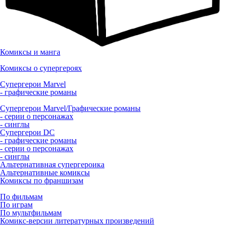
Комиксы и манга
Комиксы о супергероях
Супергерои Marvel
- графические романы
Супергерои Marvel/Графические романы
- серии о персонажах
- синглы
Супергерои DC
- графические романы
- серии о персонажах
- синглы
Альтернативная супергероика
Альтернативные комиксы
Комиксы по франшизам
По фильмам
По играм
По мультфильмам
Комикс-версии литературных произведений