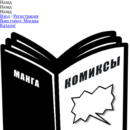
Назад
Назад
Назад
Вход
/
Регистрация
Ваш город:
Москва
Каталог