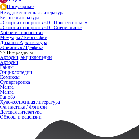
Популярные
Нехудожественная литература
Бизнес литература
- Сборник вопросов «1С:Профессионал»
- Сборник вопросов «1С:Специалист»
Хобби и творчество
Мемуары / Биографии
Дизайн / Архитектура
Живопись / Графика
>> Все разделы
Артбуки, энциклопедии
Артбуки
Гайды
Энциклопедии
Комиксы
Супергероика
Манга
Манга
Ранобэ
Художественная литература
Фантастика / Фэнтези
Детская литература
Обзоры и рецензии