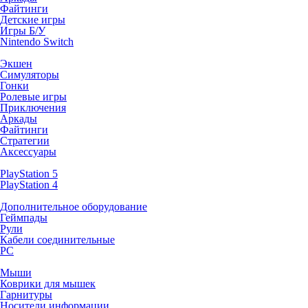
Файтинги
Детские игры
Игры Б/У
Nintendo Switch
Экшен
Симуляторы
Гонки
Ролевые игры
Приключения
Аркады
Файтинги
Стратегии
Аксессуары
PlayStation 5
PlayStation 4
Дополнительное оборудование
Геймпады
Рули
Кабели соединительные
PC
Мыши
Коврики для мышек
Гарнитуры
Носители информации