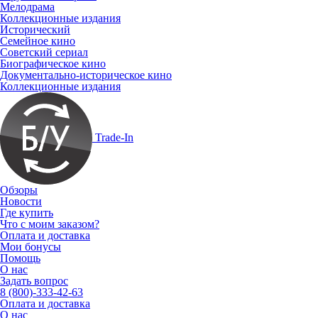
Мелодрама
Коллекционные издания
Исторический
Семейное кино
Советский сериал
Биографическое кино
Документально-историческое кино
Коллекционные издания
Trade-In
Обзоры
Новости
Где купить
Что с моим заказом?
Оплата и доставка
Мои бонусы
Помощь
О нас
Задать вопрос
8 (800)-333-42-63
Оплата и доставка
О нас