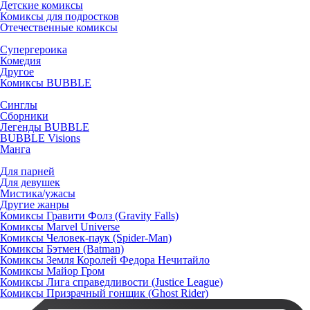
Детские комиксы
Комиксы для подростков
Отечественные комиксы
Супергероика
Комедия
Другое
Комиксы BUBBLE
Синглы
Сборники
Легенды BUBBLE
BUBBLE Visions
Манга
Для парней
Для девушек
Мистика/ужасы
Другие жанры
Комиксы Гравити Фолз (Gravity Falls)
Комиксы Marvel Universe
Комиксы Человек-паук (Spider-Man)
Комиксы Бэтмен (Batman)
Комиксы Земля Королей Федора Нечитайло
Комиксы Майор Гром
Комиксы Лига справедливости (Justice League)
Комиксы Призрачный гонщик (Ghost Rider)