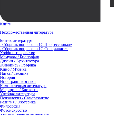
Книги
Нехудожественная литература
Бизнес литература
- Сборник вопросов «1С:Профессионал»
- Сборник вопросов «1С:Специалист»
Хобби и творчество
Мемуары / Биографии
Дизайн / Архитектура
Живопись / Графика
Кино / Музыка
Наука / Техника
История
Иностранные языки
Компьютерная литература
Медицина / Биология
Учебная литература
Психология / Саморазвитие
Религия / Эзотерика
Философия
Фотоискусство
Художественная литература