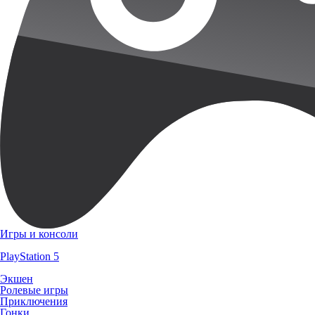
Игры и консоли
PlayStation 5
Экшен
Ролевые игры
Приключения
Гонки