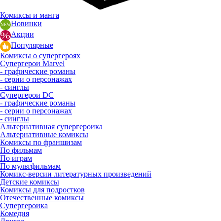
Комиксы и манга
Новинки
Акции
Популярные
Комиксы о супергероях
Супергерои Marvel
- графические романы
- серии о персонажах
- синглы
Супергерои DC
- графические романы
- серии о персонажах
- синглы
Альтернативная супергероика
Альтернативные комиксы
Комиксы по франшизам
По фильмам
По играм
По мультфильмам
Комикс-версии литературных произведений
Детские комиксы
Комиксы для подростков
Отечественные комиксы
Супергероика
Комедия