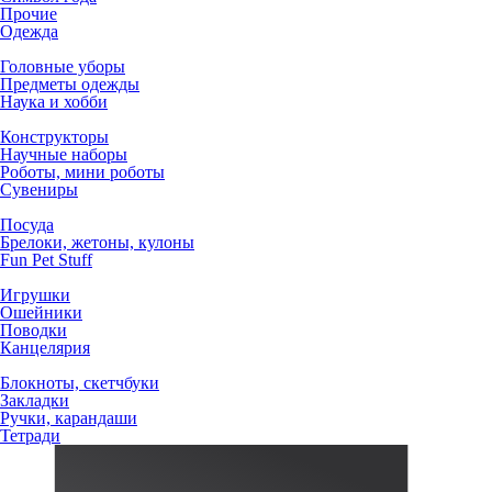
Прочие
Одежда
Головные уборы
Предметы одежды
Наука и хобби
Конструкторы
Научные наборы
Роботы, мини роботы
Сувениры
Посуда
Брелоки, жетоны, кулоны
Fun Pet Stuff
Игрушки
Ошейники
Поводки
Канцелярия
Блокноты, скетчбуки
Закладки
Ручки, карандаши
Тетради