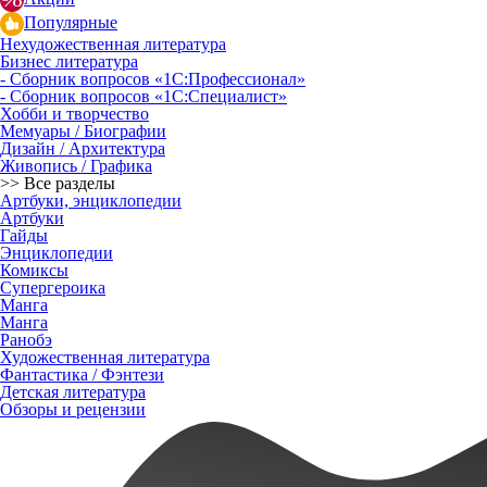
Популярные
Нехудожественная литература
Бизнес литература
- Сборник вопросов «1С:Профессионал»
- Сборник вопросов «1С:Специалист»
Хобби и творчество
Мемуары / Биографии
Дизайн / Архитектура
Живопись / Графика
>> Все разделы
Артбуки, энциклопедии
Артбуки
Гайды
Энциклопедии
Комиксы
Супергероика
Манга
Манга
Ранобэ
Художественная литература
Фантастика / Фэнтези
Детская литература
Обзоры и рецензии