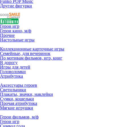
Funko POP Music
Другие фигурки
Герои игр
Герои кино, м/ф
Прочие
Настольные игры
Коллекционные карточные игры
Семейные, для вечеринок
По мотивам фильмов, игр, книг
В дорогу
Игры для детей
Головоломки
Атрибутика
Аксессуары героев
Светильники
Плакаты, значки, наклейки
Сумки, кошельки
Прочая атрибутика
Мягкие игрушки
Герои фильмов, м/ф
Герои игр
Символ года