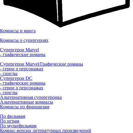
Комиксы и манга
Комиксы о супергероях
Супергерои Marvel
- графические романы
Супергерои Marvel/Графические романы
- серии о персонажах
- синглы
Супергерои DC
- графические романы
- серии о персонажах
- синглы
Альтернативная супергероика
Альтернативные комиксы
Комиксы по франшизам
По фильмам
По играм
По мультфильмам
Комикс-версии литературных произведений