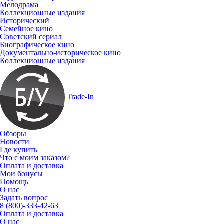
Мелодрама
Коллекционные издания
Исторический
Семейное кино
Советский сериал
Биографическое кино
Документально-историческое кино
Коллекционные издания
Trade-In
Обзоры
Новости
Где купить
Что с моим заказом?
Оплата и доставка
Мои бонусы
Помощь
О нас
Задать вопрос
8 (800)-333-42-63
Оплата и доставка
О нас