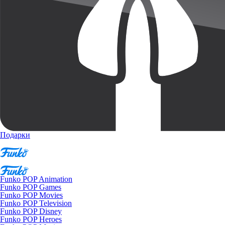
Подарки
Funko POP Animation
Funko POP Games
Funko POP Movies
Funko POP Television
Funko POP Disney
Funko POP Heroes