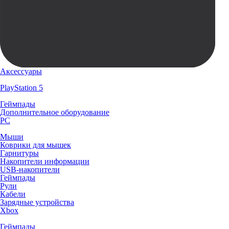
Аксессуары
PlayStation 5
Геймпады
Дополнительное оборудование
PC
Мыши
Коврики для мышек
Гарнитуры
Накопители информации
USB-накопители
Геймпады
Рули
Кабели
Зарядные устройства
Xbox
Геймпады