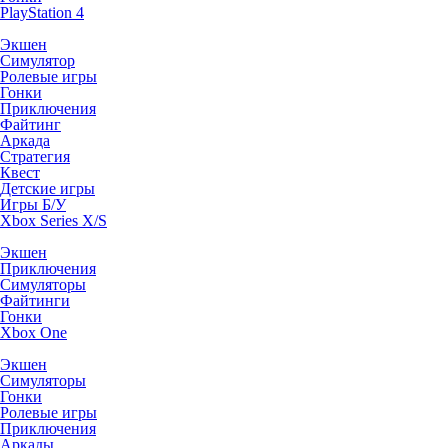
PlayStation 4
Экшен
Симулятор
Ролевые игры
Гонки
Приключения
Файтинг
Аркада
Стратегия
Квест
Детские игры
Игры Б/У
Xbox Series X/S
Экшен
Приключения
Симуляторы
Файтинги
Гонки
Xbox One
Экшен
Симуляторы
Гонки
Ролевые игры
Приключения
Аркады