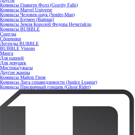
Другое
Комиксы Гравити Фолз (Gravity Falls)
Комиксы Marvel Universe
Комиксы Человек-паук (Spider-Man)
Комиксы Бэтмен (Batman)
Комиксы Земля Королей Федора Нечитайло
Комиксы BUBBLE
Синглы
Сборники
Легенды BUBBLE
BUBBLE Visions
Манга
Для парней
Для девушек
Мистика/ужасы
Другие жанры
Комиксы Майор Гром
Комиксы Лига справедливости (Justice League)
Комиксы Призрачный гонщик (Ghost Rider)