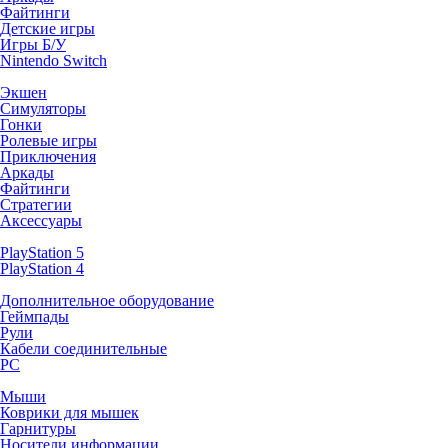
Файтинги
Детские игры
Игры Б/У
Nintendo Switch
Экшен
Симуляторы
Гонки
Ролевые игры
Приключения
Аркады
Файтинги
Стратегии
Аксессуары
PlayStation 5
PlayStation 4
Дополнительное оборудование
Геймпады
Рули
Кабели соединительные
PC
Мыши
Коврики для мышек
Гарнитуры
Носители информации