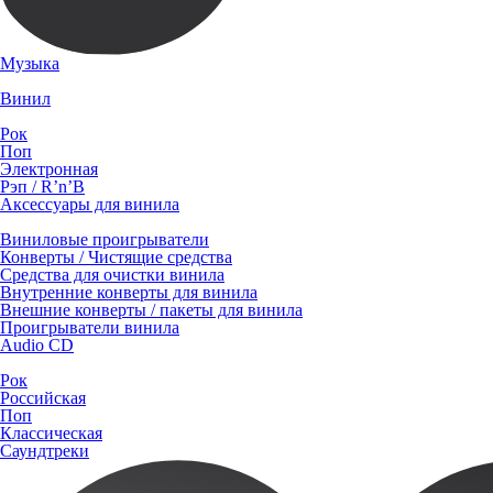
Музыка
Винил
Рок
Поп
Электронная
Рэп / R’n’B
Аксессуары для винила
Виниловые проигрыватели
Конверты / Чистящие средства
Средства для очистки винила
Внутренние конверты для винила
Внешние конверты / пакеты для винила
Проигрыватели винила
Audio CD
Рок
Российская
Поп
Классическая
Саундтреки