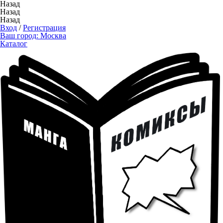
Назад
Назад
Назад
Вход
/
Регистрация
Ваш город:
Москва
Каталог