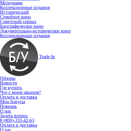
Мелодрама
Коллекционные издания
Исторический
Семейное кино
Советский сериал
Биографическое кино
Документально-историческое кино
Коллекционные издания
Trade-In
Обзоры
Новости
Где купить
Что с моим заказом?
Оплата и доставка
Мои бонусы
Помощь
О нас
Задать вопрос
8 (800)-333-42-63
Оплата и доставка
О нас