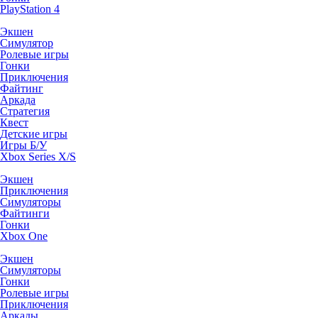
PlayStation 4
Экшен
Симулятор
Ролевые игры
Гонки
Приключения
Файтинг
Аркада
Стратегия
Квест
Детские игры
Игры Б/У
Xbox Series X/S
Экшен
Приключения
Симуляторы
Файтинги
Гонки
Xbox One
Экшен
Симуляторы
Гонки
Ролевые игры
Приключения
Аркады