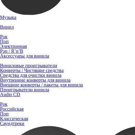
Музыка
Винил
Рок
Поп
Электронная
Рэп / R’n’B
Аксессуары для винила
Виниловые проигрыватели
Конверты / Чистящие средства
Средства для очистки винила
Внутренние конверты для винила
Внешние конверты / пакеты для винила
Проигрыватели винила
Audio CD
Рок
Российская
Поп
Классическая
Саундтреки