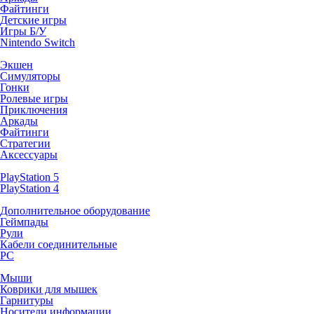
Файтинги
Детские игры
Игры Б/У
Nintendo Switch
Экшен
Симуляторы
Гонки
Ролевые игры
Приключения
Аркады
Файтинги
Стратегии
Аксессуары
PlayStation 5
PlayStation 4
Дополнительное оборудование
Геймпады
Рули
Кабели соединительные
PC
Мыши
Коврики для мышек
Гарнитуры
Носители информации