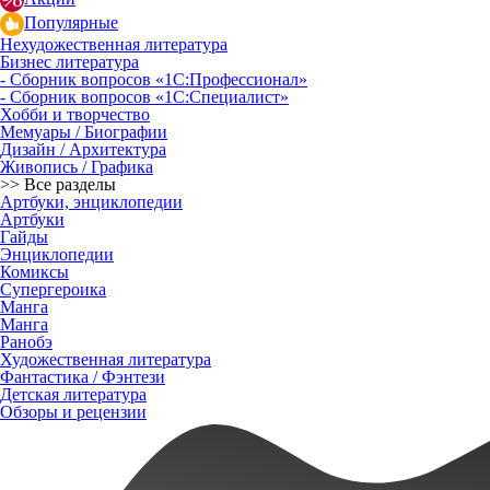
Популярные
Нехудожественная литература
Бизнес литература
- Сборник вопросов «1С:Профессионал»
- Сборник вопросов «1С:Специалист»
Хобби и творчество
Мемуары / Биографии
Дизайн / Архитектура
Живопись / Графика
>> Все разделы
Артбуки, энциклопедии
Артбуки
Гайды
Энциклопедии
Комиксы
Супергероика
Манга
Манга
Ранобэ
Художественная литература
Фантастика / Фэнтези
Детская литература
Обзоры и рецензии