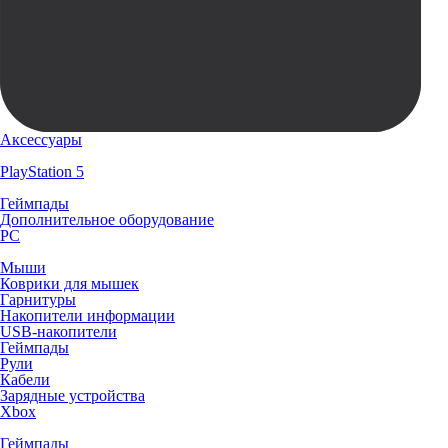
Аксессуары
PlayStation 5
Геймпады
Дополнительное оборудование
PC
Мыши
Коврики для мышек
Гарнитуры
Накопители информации
USB-накопители
Геймпады
Рули
Кабели
Зарядные устройства
Xbox
Геймпады