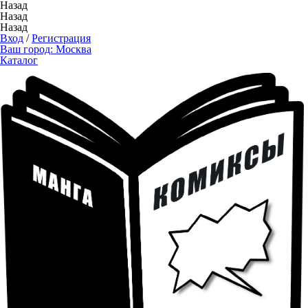
Назад
Назад
Назад
Вход
/
Регистрация
Ваш город:
Москва
Каталог