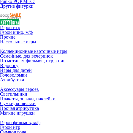
Funko POP Music
Другие фигурки
Герои игр
Герои кино, м/ф
Прочие
Настольные игры
Коллекционные карточные игры
Семейные, для вечеринок
По мотивам фильмов, игр, книг
В дорогу
Игры для детей
Головоломки
Атрибутика
Аксессуары героев
Светильники
Плакаты, значки, наклейки
Сумки, кошельки
Прочая атрибутика
Мягкие игрушки
Герои фильмов, м/ф
Герои игр
Символ года