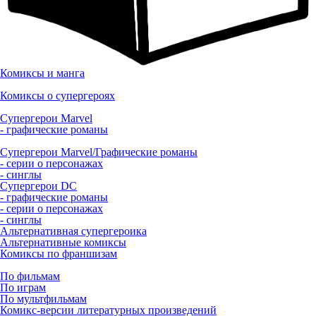
Комиксы и манга
Комиксы о супергероях
Супергерои Marvel
- графические романы
Супергерои Marvel/Графические романы
- серии о персонажах
- синглы
Супергерои DC
- графические романы
- серии о персонажах
- синглы
Альтернативная супергероика
Альтернативные комиксы
Комиксы по франшизам
По фильмам
По играм
По мультфильмам
Комикс-версии литературных произведений