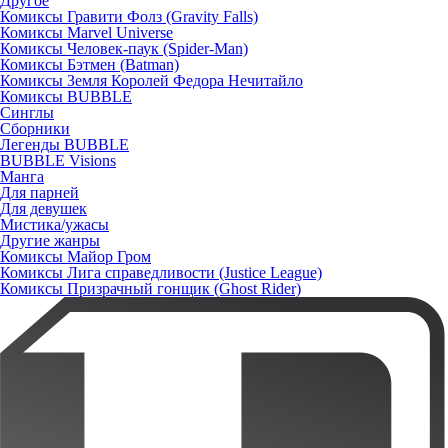
Другое
Комиксы Гравити Фолз (Gravity Falls)
Комиксы Marvel Universe
Комиксы Человек-паук (Spider-Man)
Комиксы Бэтмен (Batman)
Комиксы Земля Королей Федора Нечитайло
Комиксы BUBBLE
Синглы
Сборники
Легенды BUBBLE
BUBBLE Visions
Манга
Для парней
Для девушек
Мистика/ужасы
Другие жанры
Комиксы Майор Гром
Комиксы Лига справедливости (Justice League)
Комиксы Призрачный гонщик (Ghost Rider)