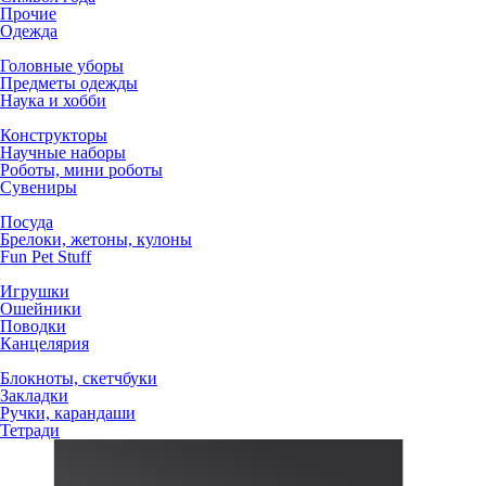
Прочие
Одежда
Головные уборы
Предметы одежды
Наука и хобби
Конструкторы
Научные наборы
Роботы, мини роботы
Сувениры
Посуда
Брелоки, жетоны, кулоны
Fun Pet Stuff
Игрушки
Ошейники
Поводки
Канцелярия
Блокноты, скетчбуки
Закладки
Ручки, карандаши
Тетради