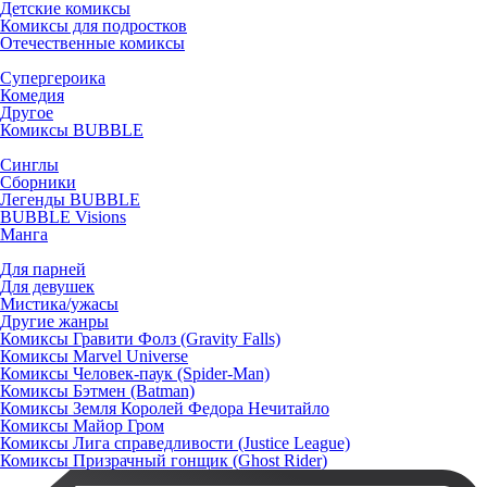
Детские комиксы
Комиксы для подростков
Отечественные комиксы
Супергероика
Комедия
Другое
Комиксы BUBBLE
Синглы
Сборники
Легенды BUBBLE
BUBBLE Visions
Манга
Для парней
Для девушек
Мистика/ужасы
Другие жанры
Комиксы Гравити Фолз (Gravity Falls)
Комиксы Marvel Universe
Комиксы Человек-паук (Spider-Man)
Комиксы Бэтмен (Batman)
Комиксы Земля Королей Федора Нечитайло
Комиксы Майор Гром
Комиксы Лига справедливости (Justice League)
Комиксы Призрачный гонщик (Ghost Rider)