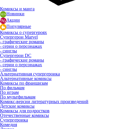
Комиксы и манга
Новинки
Акции
Популярные
Комиксы о супергероях
Супергерои Marvel
- графические романы
- серии о персонажах
- синглы
Супергерои DC
- графические романы
- серии о персонажах
- синглы
Альтернативная супергероика
Альтернативные комиксы
Комиксы по франшизам
По фильмам
По играм
По мультфильмам
Комикс-версии литературных произведений
Детские комиксы
Комиксы для подростков
Отечественные комиксы
Супергероика
Комедия