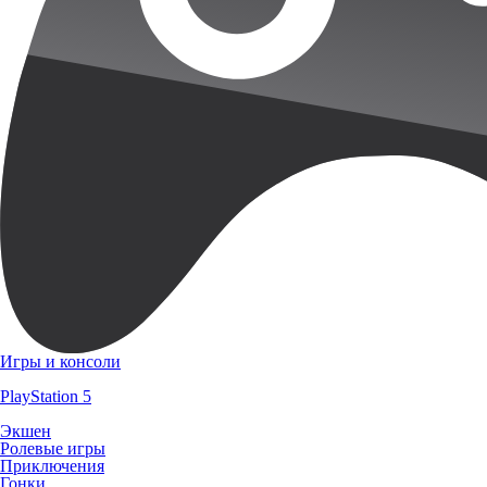
Игры и консоли
PlayStation 5
Экшен
Ролевые игры
Приключения
Гонки