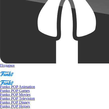
Подарки
Funko POP Animation
Funko POP Games
Funko POP Movies
Funko POP Television
Funko POP Disney
Funko POP Heroes