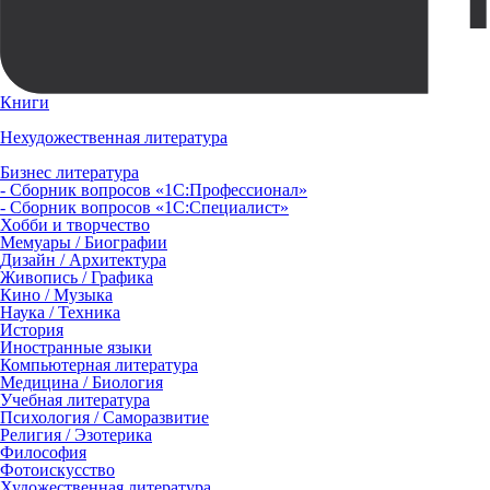
Книги
Нехудожественная литература
Бизнес литература
- Сборник вопросов «1С:Профессионал»
- Сборник вопросов «1С:Специалист»
Хобби и творчество
Мемуары / Биографии
Дизайн / Архитектура
Живопись / Графика
Кино / Музыка
Наука / Техника
История
Иностранные языки
Компьютерная литература
Медицина / Биология
Учебная литература
Психология / Саморазвитие
Религия / Эзотерика
Философия
Фотоискусство
Художественная литература