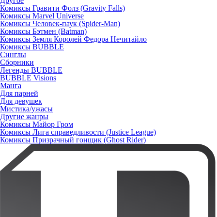
Другое
Комиксы Гравити Фолз (Gravity Falls)
Комиксы Marvel Universe
Комиксы Человек-паук (Spider-Man)
Комиксы Бэтмен (Batman)
Комиксы Земля Королей Федора Нечитайло
Комиксы BUBBLE
Синглы
Сборники
Легенды BUBBLE
BUBBLE Visions
Манга
Для парней
Для девушек
Мистика/ужасы
Другие жанры
Комиксы Майор Гром
Комиксы Лига справедливости (Justice League)
Комиксы Призрачный гонщик (Ghost Rider)