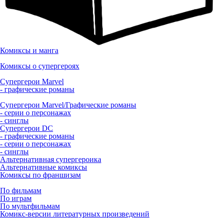
Комиксы и манга
Комиксы о супергероях
Супергерои Marvel
- графические романы
Супергерои Marvel/Графические романы
- серии о персонажах
- синглы
Супергерои DC
- графические романы
- серии о персонажах
- синглы
Альтернативная супергероика
Альтернативные комиксы
Комиксы по франшизам
По фильмам
По играм
По мультфильмам
Комикс-версии литературных произведений