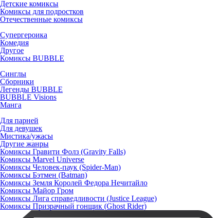
Детские комиксы
Комиксы для подростков
Отечественные комиксы
Супергероика
Комедия
Другое
Комиксы BUBBLE
Синглы
Сборники
Легенды BUBBLE
BUBBLE Visions
Манга
Для парней
Для девушек
Мистика/ужасы
Другие жанры
Комиксы Гравити Фолз (Gravity Falls)
Комиксы Marvel Universe
Комиксы Человек-паук (Spider-Man)
Комиксы Бэтмен (Batman)
Комиксы Земля Королей Федора Нечитайло
Комиксы Майор Гром
Комиксы Лига справедливости (Justice League)
Комиксы Призрачный гонщик (Ghost Rider)