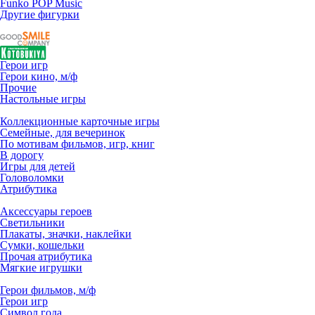
Funko POP Music
Другие фигурки
Герои игр
Герои кино, м/ф
Прочие
Настольные игры
Коллекционные карточные игры
Семейные, для вечеринок
По мотивам фильмов, игр, книг
В дорогу
Игры для детей
Головоломки
Атрибутика
Аксессуары героев
Светильники
Плакаты, значки, наклейки
Сумки, кошельки
Прочая атрибутика
Мягкие игрушки
Герои фильмов, м/ф
Герои игр
Символ года