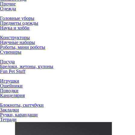
Прочие
Одежда
Головные уборы
Предметы одежды
Наука и хобби
Конструкторы
Научные наборы
Роботы, мини роботы
Сувениры
Посуда
Брелоки, жетоны, кулоны
Fun Pet Stuff
Игрушки
Ошейники
Поводки
Канцелярия
Блокноты, скетчбуки
Закладки
Ручки, карандаши
Тетради