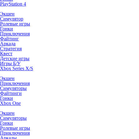
PlayStation 4
Экшен
Симулятор
Ролевые игры
Гонки
Приключения
Файтинг
Аркада
Стратегия
Квест
Детские игры
Игры Б/У
Xbox Series X/S
Экшен
Приключения
Симуляторы
Файтинги
Гонки
Xbox One
Экшен
Симуляторы
Гонки
Ролевые игры
Приключения
Аркады