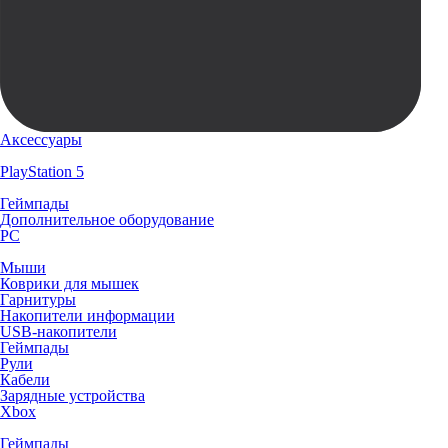
Аксессуары
PlayStation 5
Геймпады
Дополнительное оборудование
PC
Мыши
Коврики для мышек
Гарнитуры
Накопители информации
USB-накопители
Геймпады
Рули
Кабели
Зарядные устройства
Xbox
Геймпады