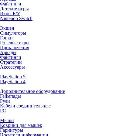
Файтинги
Детские игры
Игры Б/У
Nintendo Switch
Экшен
Симуляторы
Гонки
Ролевые игры
Приключения
Аркады
Файтинги
Стратегии
Аксессуары
PlayStation 5
PlayStation 4
Дополнительное оборудование
Геймпады
Рули
Кабели соединительные
PC
Мыши
Коврики для мышек
Гарнитуры
Носители информации