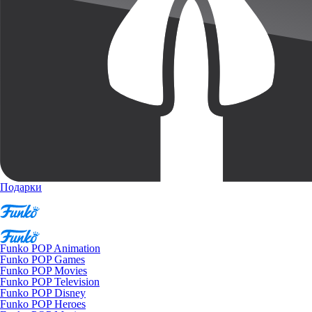
Подарки
Funko POP Animation
Funko POP Games
Funko POP Movies
Funko POP Television
Funko POP Disney
Funko POP Heroes