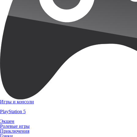
Игры и консоли
PlayStation 5
Экшен
Ролевые игры
Приключения
Гонки