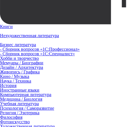
Книги
Нехудожественная литература
Бизнес литература
- Сборник вопросов «1С:Профессионал»
- Сборник вопросов «1С:Специалист»
Хобби и творчество
Мемуары / Биографии
Дизайн / Архитектура
Живопись / Графика
Кино / Музыка
Наука / Техника
История
Иностранные языки
Компьютерная литература
Медицина / Биология
Учебная литература
Психология / Саморазвитие
Религия / Эзотерика
Философия
Фотоискусство
Художественная литература