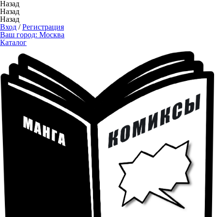
Назад
Назад
Назад
Вход
/
Регистрация
Ваш город:
Москва
Каталог