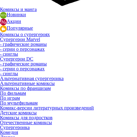
Комиксы и манга
Новинки
Акции
Популярные
Комиксы о супергероях
Супергерои Marvel
- графические романы
- серии о персонажах
- синглы
Супергерои DC
- графические романы
- серии о персонажах
- синглы
Альтернативная супергероика
Альтернативные комиксы
Комиксы по франшизам
По фильмам
По играм
По мультфильмам
Комикс-версии литературных произведений
Детские комиксы
Комиксы для подростков
Отечественные комиксы
Супергероика
Комедия