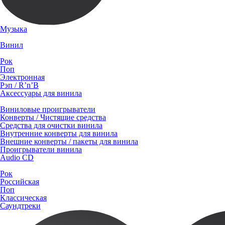
Музыка
Винил
Рок
Поп
Электронная
Рэп / R’n’B
Аксессуары для винила
Виниловые проигрыватели
Конверты / Чистящие средства
Средства для очистки винила
Внутренние конверты для винила
Внешние конверты / пакеты для винила
Проигрыватели винила
Audio CD
Рок
Российская
Поп
Классическая
Саундтреки