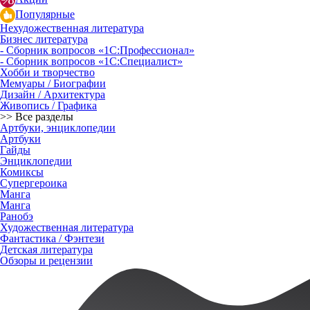
Популярные
Нехудожественная литература
Бизнес литература
- Сборник вопросов «1С:Профессионал»
- Сборник вопросов «1С:Специалист»
Хобби и творчество
Мемуары / Биографии
Дизайн / Архитектура
Живопись / Графика
>> Все разделы
Артбуки, энциклопедии
Артбуки
Гайды
Энциклопедии
Комиксы
Супергероика
Манга
Манга
Ранобэ
Художественная литература
Фантастика / Фэнтези
Детская литература
Обзоры и рецензии