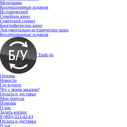
Мелодрама
Коллекционные издания
Исторический
Семейное кино
Советский сериал
Биографическое кино
Документально-историческое кино
Коллекционные издания
Trade-In
Обзоры
Новости
Где купить
Что с моим заказом?
Оплата и доставка
Мои бонусы
Помощь
О нас
Задать вопрос
8 (800)-333-42-63
Оплата и доставка
О нас