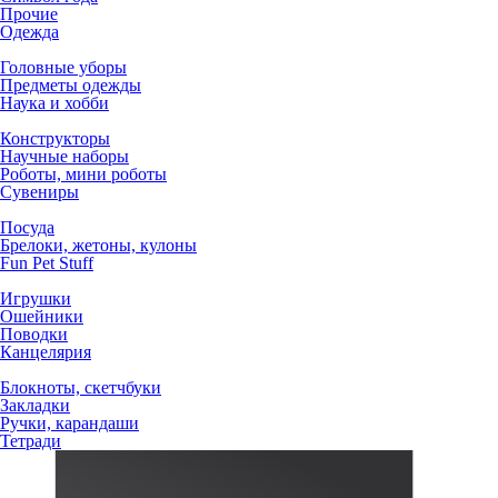
Прочие
Одежда
Головные уборы
Предметы одежды
Наука и хобби
Конструкторы
Научные наборы
Роботы, мини роботы
Сувениры
Посуда
Брелоки, жетоны, кулоны
Fun Pet Stuff
Игрушки
Ошейники
Поводки
Канцелярия
Блокноты, скетчбуки
Закладки
Ручки, карандаши
Тетради