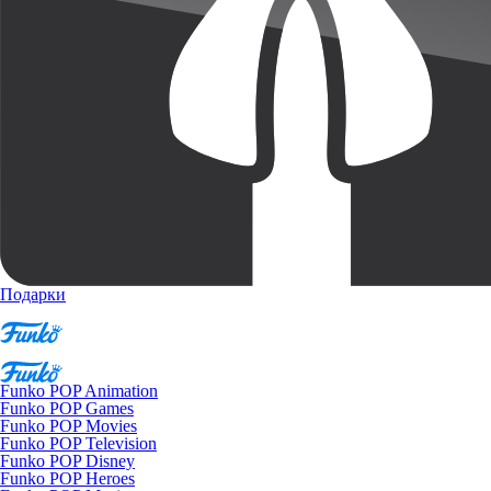
Подарки
Funko POP Animation
Funko POP Games
Funko POP Movies
Funko POP Television
Funko POP Disney
Funko POP Heroes