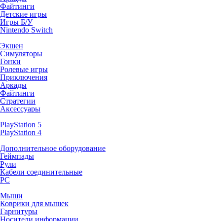
Файтинги
Детские игры
Игры Б/У
Nintendo Switch
Экшен
Симуляторы
Гонки
Ролевые игры
Приключения
Аркады
Файтинги
Стратегии
Аксессуары
PlayStation 5
PlayStation 4
Дополнительное оборудование
Геймпады
Рули
Кабели соединительные
PC
Мыши
Коврики для мышек
Гарнитуры
Носители информации