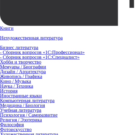
Книги
Нехудожественная литература
Бизнес литература
- Сборник вопросов «1С:Профессионал»
- Сборник вопросов «1С:Специалист»
Хобби и творчество
Мемуары / Биографии
Дизайн / Архитектура
Живопись / Графика
Кино / Музыка
Наука / Техника
История
Иностранные языки
Компьютерная литература
Медицина / Биология
Учебная литература
Психология / Саморазвитие
Религия / Эзотерика
Философия
Фотоискусство
Художественная литература