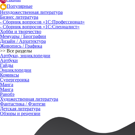
Популярные
Нехудожественная литература
Бизнес литература
- Сборник вопросов «1С:Профессионал»
- Сборник вопросов «1С:Специалист»
Хобби и творчество
Мемуары / Биографии
Дизайн / Архитектура
Живопись / Графика
>> Все разделы
Артбуки, энциклопедии
Артбуки
Гайды
Энциклопедии
Комиксы
Супергероика
Манга
Манга
Ранобэ
Художественная литература
Фантастика / Фэнтези
Детская литература
Обзоры и рецензии