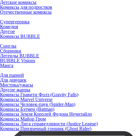
Детские комиксы
Комиксы для подростков
Отечественные комиксы
Супергероика
Комедия
Другое
Комиксы BUBBLE
Синглы
Сборники
Легенды BUBBLE
BUBBLE Visions
Манга
Для парней
Для девушек
Мистика/ужасы
Другие жанры
Комиксы Гравити Фолз (Gravity Falls)
Комиксы Marvel Universe
Комиксы Человек-паук (Spider-Man)
Комиксы Бэтмен (Batman)
Комиксы Земля Королей Федора Нечитайло
Комиксы Майор Гром
Комиксы Лига справедливости (Justice League)
Комиксы Призрачный гонщик (Ghost Rider)