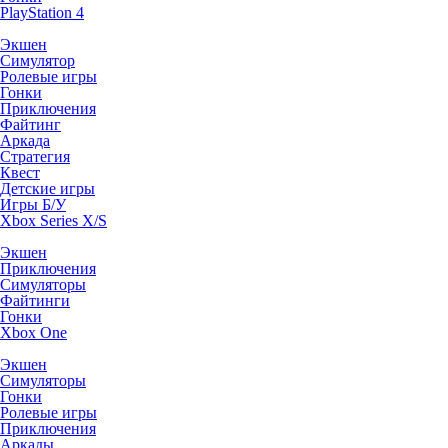
PlayStation 4
Экшен
Симулятор
Ролевые игры
Гонки
Приключения
Файтинг
Аркада
Стратегия
Квест
Детские игры
Игры Б/У
Xbox Series X/S
Экшен
Приключения
Симуляторы
Файтинги
Гонки
Xbox One
Экшен
Симуляторы
Гонки
Ролевые игры
Приключения
Аркады