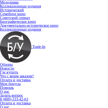
Мелодрама
Коллекционные издания
Исторический
Семейное кино
Советский сериал
Биографическое кино
Документально-историческое кино
Коллекционные издания
Trade-In
Обзоры
Новости
Где купить
Что с моим заказом?
Оплата и доставка
Мои бонусы
Помощь
О нас
Задать вопрос
8 (800)-333-42-63
Оплата и доставка
О нас