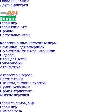
Funko POP Music
Другие фигурки
Герои игр
Герои кино, м/ф
Прочие
Настольные игры
Коллекционные карточные игры
Семейные, для вечеринок
По мотивам фильмов, игр, книг
В дорогу
Игры для детей
Головоломки
Атрибутика
Аксессуары героев
Светильники
Плакаты, значки, наклейки
Сумки, кошельки
Прочая атрибутика
Мягкие игрушки
Герои фильмов, м/ф
Герои игр
Символ года