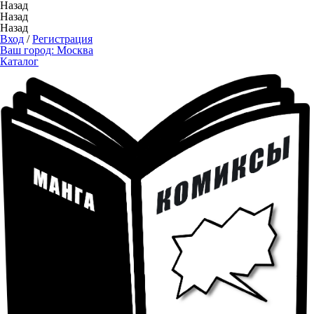
Назад
Назад
Назад
Вход
/
Регистрация
Ваш город:
Москва
Каталог