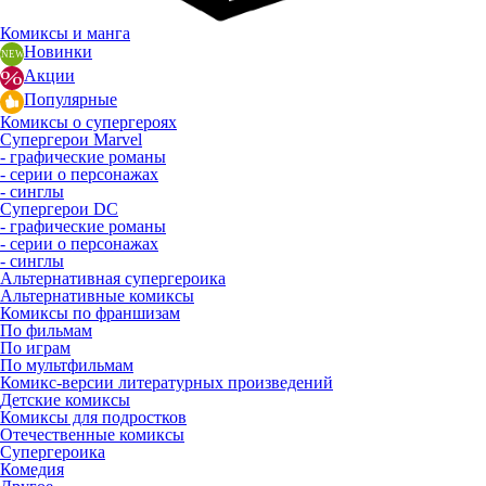
Комиксы и манга
Новинки
Акции
Популярные
Комиксы о супергероях
Супергерои Marvel
- графические романы
- серии о персонажах
- синглы
Супергерои DC
- графические романы
- серии о персонажах
- синглы
Альтернативная супергероика
Альтернативные комиксы
Комиксы по франшизам
По фильмам
По играм
По мультфильмам
Комикс-версии литературных произведений
Детские комиксы
Комиксы для подростков
Отечественные комиксы
Супергероика
Комедия