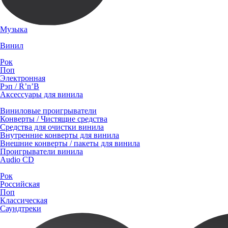
Музыка
Винил
Рок
Поп
Электронная
Рэп / R’n’B
Аксессуары для винила
Виниловые проигрыватели
Конверты / Чистящие средства
Средства для очистки винила
Внутренние конверты для винила
Внешние конверты / пакеты для винила
Проигрыватели винила
Audio CD
Рок
Российская
Поп
Классическая
Саундтреки