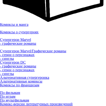
Комиксы и манга
Комиксы о супергероях
Супергерои Marvel
- графические романы
Супергерои Marvel/Графические романы
- серии о персонажах
- синглы
Супергерои DC
- графические романы
- серии о персонажах
- синглы
Альтернативная супергероика
Альтернативные комиксы
Комиксы по франшизам
По фильмам
По играм
По мультфильмам
Комикс-версии литературных произведений