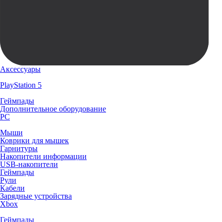
Аксессуары
PlayStation 5
Геймпады
Дополнительное оборудование
PC
Мыши
Коврики для мышек
Гарнитуры
Накопители информации
USB-накопители
Геймпады
Рули
Кабели
Зарядные устройства
Xbox
Геймпады