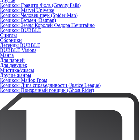
Другое
Комиксы Гравити Фолз (Gravity Falls)
Комиксы Marvel Universe
Комиксы Человек-паук (Spider-Man)
Комиксы Бэтмен (Batman)
Комиксы Земля Королей Федора Нечитайло
Комиксы BUBBLE
Синглы
Сборники
Легенды BUBBLE
BUBBLE Visions
Манга
Для парней
Для девушек
Мистика/ужасы
Другие жанры
Комиксы Майор Гром
Комиксы Лига справедливости (Justice League)
Комиксы Призрачный гонщик (Ghost Rider)