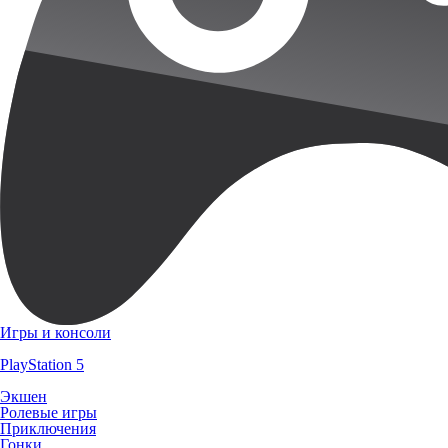
Игры и консоли
PlayStation 5
Экшен
Ролевые игры
Приключения
Гонки