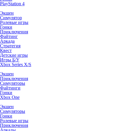
PlayStation 4
Экшен
Симулятор
Ролевые игры
Гонки
Приключения
Файтинг
Аркада
Стратегия
Квест
Детские игры
Игры Б/У
Xbox Series X/S
Экшен
Приключения
Симуляторы
Файтинги
Гонки
Xbox One
Экшен
Симуляторы
Гонки
Ролевые игры
Приключения
Аркады