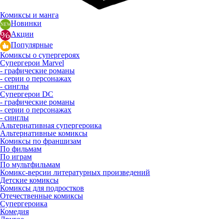
Комиксы и манга
Новинки
Акции
Популярные
Комиксы о супергероях
Супергерои Marvel
- графические романы
- серии о персонажах
- синглы
Супергерои DC
- графические романы
- серии о персонажах
- синглы
Альтернативная супергероика
Альтернативные комиксы
Комиксы по франшизам
По фильмам
По играм
По мультфильмам
Комикс-версии литературных произведений
Детские комиксы
Комиксы для подростков
Отечественные комиксы
Супергероика
Комедия