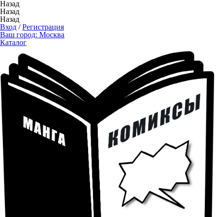
Назад
Назад
Назад
Вход
/
Регистрация
Ваш город:
Москва
Каталог