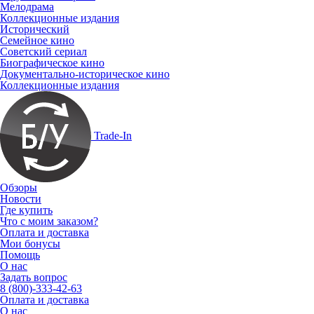
Мелодрама
Коллекционные издания
Исторический
Семейное кино
Советский сериал
Биографическое кино
Документально-историческое кино
Коллекционные издания
Trade-In
Обзоры
Новости
Где купить
Что с моим заказом?
Оплата и доставка
Мои бонусы
Помощь
О нас
Задать вопрос
8 (800)-333-42-63
Оплата и доставка
О нас