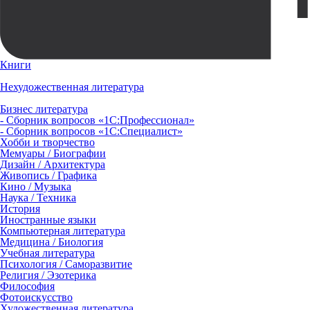
Книги
Нехудожественная литература
Бизнес литература
- Сборник вопросов «1С:Профессионал»
- Сборник вопросов «1С:Специалист»
Хобби и творчество
Мемуары / Биографии
Дизайн / Архитектура
Живопись / Графика
Кино / Музыка
Наука / Техника
История
Иностранные языки
Компьютерная литература
Медицина / Биология
Учебная литература
Психология / Саморазвитие
Религия / Эзотерика
Философия
Фотоискусство
Художественная литература