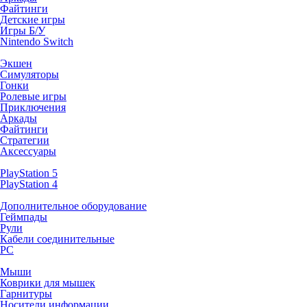
Файтинги
Детские игры
Игры Б/У
Nintendo Switch
Экшен
Симуляторы
Гонки
Ролевые игры
Приключения
Аркады
Файтинги
Стратегии
Аксессуары
PlayStation 5
PlayStation 4
Дополнительное оборудование
Геймпады
Рули
Кабели соединительные
PC
Мыши
Коврики для мышек
Гарнитуры
Носители информации