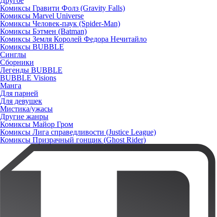
Другое
Комиксы Гравити Фолз (Gravity Falls)
Комиксы Marvel Universe
Комиксы Человек-паук (Spider-Man)
Комиксы Бэтмен (Batman)
Комиксы Земля Королей Федора Нечитайло
Комиксы BUBBLE
Синглы
Сборники
Легенды BUBBLE
BUBBLE Visions
Манга
Для парней
Для девушек
Мистика/ужасы
Другие жанры
Комиксы Майор Гром
Комиксы Лига справедливости (Justice League)
Комиксы Призрачный гонщик (Ghost Rider)