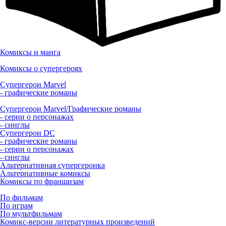
Комиксы и манга
Комиксы о супергероях
Супергерои Marvel
- графические романы
Супергерои Marvel/Графические романы
- серии о персонажах
- синглы
Супергерои DC
- графические романы
- серии о персонажах
- синглы
Альтернативная супергероика
Альтернативные комиксы
Комиксы по франшизам
По фильмам
По играм
По мультфильмам
Комикс-версии литературных произведений