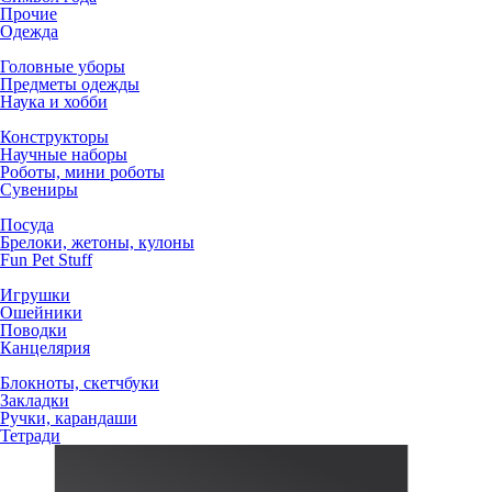
Прочие
Одежда
Головные уборы
Предметы одежды
Наука и хобби
Конструкторы
Научные наборы
Роботы, мини роботы
Сувениры
Посуда
Брелоки, жетоны, кулоны
Fun Pet Stuff
Игрушки
Ошейники
Поводки
Канцелярия
Блокноты, скетчбуки
Закладки
Ручки, карандаши
Тетради