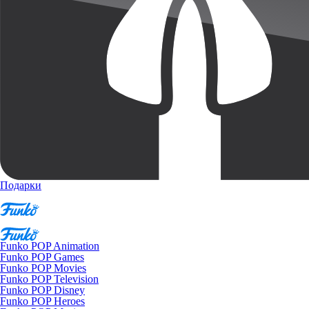
Подарки
Funko POP Animation
Funko POP Games
Funko POP Movies
Funko POP Television
Funko POP Disney
Funko POP Heroes