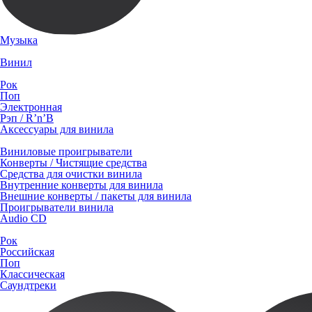
Музыка
Винил
Рок
Поп
Электронная
Рэп / R’n’B
Аксессуары для винила
Виниловые проигрыватели
Конверты / Чистящие средства
Средства для очистки винила
Внутренние конверты для винила
Внешние конверты / пакеты для винила
Проигрыватели винила
Audio CD
Рок
Российская
Поп
Классическая
Саундтреки