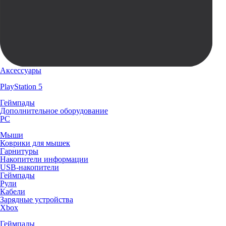
Аксессуары
PlayStation 5
Геймпады
Дополнительное оборудование
PC
Мыши
Коврики для мышек
Гарнитуры
Накопители информации
USB-накопители
Геймпады
Рули
Кабели
Зарядные устройства
Xbox
Геймпады