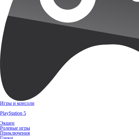
Игры и консоли
PlayStation 5
Экшен
Ролевые игры
Приключения
Гонки