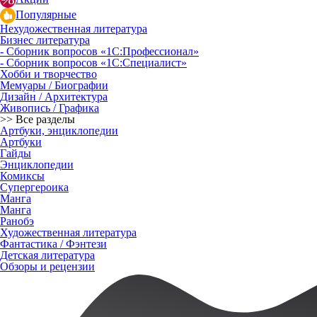
Популярные
Нехудожественная литература
Бизнес литература
- Сборник вопросов «1С:Профессионал»
- Сборник вопросов «1С:Специалист»
Хобби и творчество
Мемуары / Биографии
Дизайн / Архитектура
Живопись / Графика
>> Все разделы
Артбуки, энциклопедии
Артбуки
Гайды
Энциклопедии
Комиксы
Супергероика
Манга
Манга
Ранобэ
Художественная литература
Фантастика / Фэнтези
Детская литература
Обзоры и рецензии