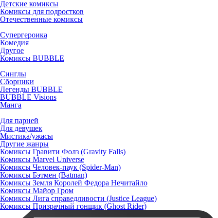
Детские комиксы
Комиксы для подростков
Отечественные комиксы
Супергероика
Комедия
Другое
Комиксы BUBBLE
Синглы
Сборники
Легенды BUBBLE
BUBBLE Visions
Манга
Для парней
Для девушек
Мистика/ужасы
Другие жанры
Комиксы Гравити Фолз (Gravity Falls)
Комиксы Marvel Universe
Комиксы Человек-паук (Spider-Man)
Комиксы Бэтмен (Batman)
Комиксы Земля Королей Федора Нечитайло
Комиксы Майор Гром
Комиксы Лига справедливости (Justice League)
Комиксы Призрачный гонщик (Ghost Rider)