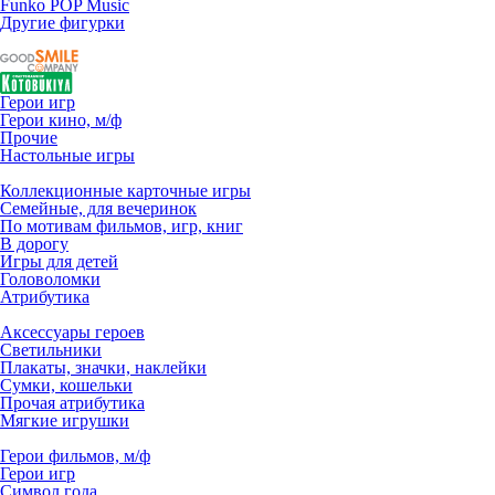
Funko POP Music
Другие фигурки
Герои игр
Герои кино, м/ф
Прочие
Настольные игры
Коллекционные карточные игры
Семейные, для вечеринок
По мотивам фильмов, игр, книг
В дорогу
Игры для детей
Головоломки
Атрибутика
Аксессуары героев
Светильники
Плакаты, значки, наклейки
Сумки, кошельки
Прочая атрибутика
Мягкие игрушки
Герои фильмов, м/ф
Герои игр
Символ года